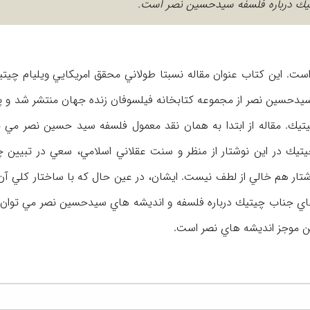
يتيك درباره فلسفه سيدحسين نصر است.
ت. اين كتاب عنوان مقاله نسبتا طولاني محقق امريكايي ويليام چيتيك
سيدحسين نصر از مجموعه كتابخانه فيلسوفان زنده جهان منتشر شد و پ
يك. مقاله از ابتدا به همان نقد معمول فلسفه سيد حسين نصر مي پر
يك در اين نوشتار از منظر و سنت عقلاني اسلامي، سعي در تبيين 
تار هم خالي از لطف نيست. ايشان، در عين حال كه با ساختار كلي آن
هاي جناب چيتيك درباره فلسفه و انديشه هاي سيدحسين نصر مي توان 
ين موجز انديشه هاي نصر است.