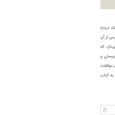
 درباره
س از آن
دازد كه
چيستي و
 موافقت
به كتاب