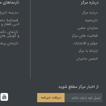
درباره مرکز
تارنماهای ما
درباره مرکز
مدرسه تاریخ
تاریخچه
فصلنامۀ تخ
ادبی قفقاز و
سازمان علمی
تارنمای دائم
فعالیت های مرکز
و گویش های 
جوایز و افتخارات
تارنماى پيش
ارتباط با مرکز
انجمن حامیان
از اخبار مرکز مطلع شوید
دریافت خبرنامه