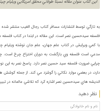
اين كتاب عنوان مقاله نسبتا طولاني محقق امريكايي ويليام چ
به تازگي توسط انتشارات مسافر كتاب رجال الغيب منتشر شده اس
فلسفه سيدحسين نصر است. اين مقاله در ابتدا در كتاب فلسفه 
با كمي ويرايش در كتاب علم جهان، علم جان نوشته ويليام چيت
مدعي است فلسفه وي بازگشت به دوران اختراع چرخ است. چيت
چرايي ضرورت فلسفه سيد حسين نصر دارد. پاسخ نصر به اين نوش
دارد، در بعضي موارد نكاتي را گوشزد مي كند. از جمله كوشش 
انديشه هاي سيدحسين نصر اشاره كرد كه تلاشي عالمانه در تبي
نظر دهید