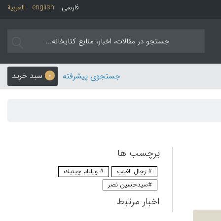
فارسی
english
العربیة
سبد خرید
جستجوی پیشرفته
0
برچسب ها
# رجال الغیب
# ويليام چيتيك
#سيدحسين نصر
اخبار مرتبط