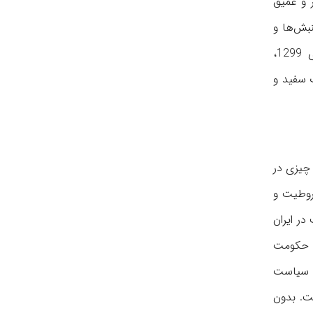
ر و عمیق
نبش‌ها و
نهضت‌هایی چون انقلاب مشروطه، نهضت میرزا کوچک‌خان جنگلی، شیخ محمد خیابانی و کلنل محمد تقی‌خان پسیان، کودتای 1299،
 سفید و
 چیزی در
شروطیت و
در ایران
ه حکومت
و سیاست
ست. بدون