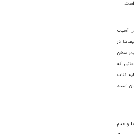
رض آسیب
ف‌ها در
هیچ سخن
عاتی که
یه کتاب
شان است.
ها و عدم