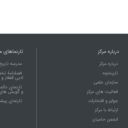
درباره مرکز
تارنماهای ما
درباره مرکز
مدرسه تاریخ
تاریخچه
فصلنامۀ تخ
ادبی قفقاز و
سازمان علمی
تارنمای دائم
فعالیت های مرکز
و گویش های 
جوایز و افتخارات
تارنماى پيش
ارتباط با مرکز
انجمن حامیان