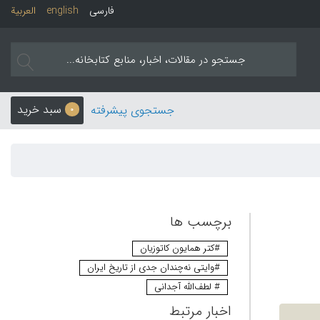
فارسی
english
العربیة
سبد خرید
جستجوی پیشرفته
0
برچسب ها
#کتر همایون کاتوزیان
#وایتی نه‌چندان جدی از تاریخ ایران
# لطف‌الله آجدانی
اخبار مرتبط