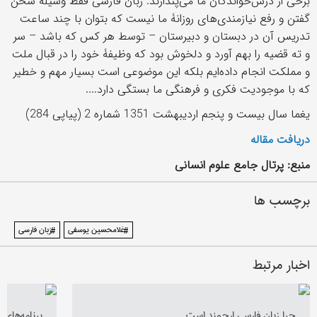
برخی از درس‌خواندگان ما می‌پندارند. زبان فارسی فقط وسیلۀ سخن
گفتن و رفع نیازمندی‌های روزانۀ ما نیست که بتوان با چند ساعت
تدریس آن در دبستان و دبیرستان – توسط هر کس که باشد – سر
و ته قضیه را بهم آورد و دلخوش بود که وظیفۀ خود را در قبال ملت
و مملکت انجام داده‌ایم بلکه این موضوعی است بسیار مهم و خطیر
که با موجودیت فکری و فرهنگی ما بستگی دارد....
یغما سال بیست و پنجم اردیبهشت 1351 شماره 2 (پیاپی 284)
دریافت مقاله
منبع: پرتال جامع علوم انسانی
برچسب ها
#غلامحسین یوسفی
#زبان فارسی
اخبار مرتبط
چرا زبان فارسی ارجمند است
برنامه‌های 