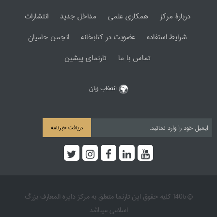
دربارۀ مرکز
همکاری علمی
مداخل جدید
انتشارات
شرایط استفاده
عضویت در کتابخانه
انجمن حامیان
تماس با ما
تارنمای پیشین
انتخاب زبان
دریافت خبرنامه
© 1405 کلیه حقوق این تارنما متعلق به مرکز دایره المعارف بزرگ
اسلامی میباشد