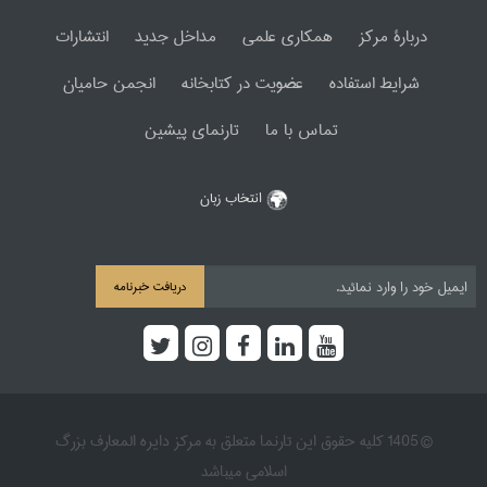
دربارۀ مرکز
همکاری علمی
مداخل جدید
انتشارات
شرایط استفاده
عضویت در کتابخانه
انجمن حامیان
تماس با ما
تارنمای پیشین
انتخاب زبان
دریافت خبرنامه
© 1405 کلیه حقوق این تارنما متعلق به مرکز دایره المعارف بزرگ
اسلامی میباشد