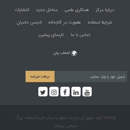
دربارۀ مرکز
همکاری علمی
مداخل جدید
انتشارات
شرایط استفاده
عضویت در کتابخانه
انجمن حامیان
تماس با ما
تارنمای پیشین
انتخاب زبان
دریافت خبرنامه
© 1405 کلیه حقوق این تارنما متعلق به مرکز دایره المعارف بزرگ
اسلامی میباشد