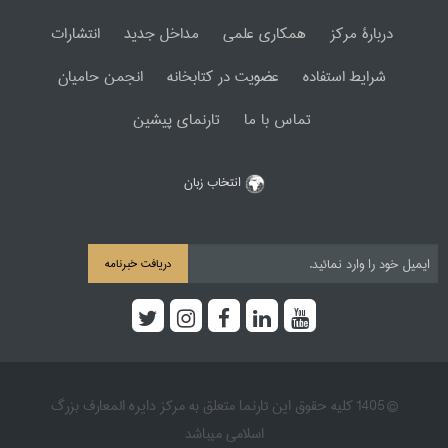
دربارۀ مرکز
همکاری علمی
مداخل جدید
انتشارات
شرایط استفاده
عضویت در کتابخانه
انجمن حامیان
تماس با ما
تارنمای پیشین
انتخاب زبان
دریافت خبرنامه
© 1405 کلیه حقوق این تارنما متعلق به مرکز دایره المعارف بزرگ
اسلامی میباشد