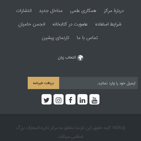
دربارۀ مرکز
همکاری علمی
مداخل جدید
انتشارات
شرایط استفاده
عضویت در کتابخانه
انجمن حامیان
تماس با ما
تارنمای پیشین
انتخاب زبان
دریافت خبرنامه
© 1405 کلیه حقوق این تارنما متعلق به مرکز دایره المعارف بزرگ
اسلامی میباشد