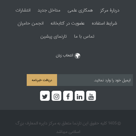
دربارۀ مرکز
همکاری علمی
مداخل جدید
انتشارات
شرایط استفاده
عضویت در کتابخانه
انجمن حامیان
تماس با ما
تارنمای پیشین
انتخاب زبان
دریافت خبرنامه
© 1405 کلیه حقوق این تارنما متعلق به مرکز دایره المعارف بزرگ
اسلامی میباشد