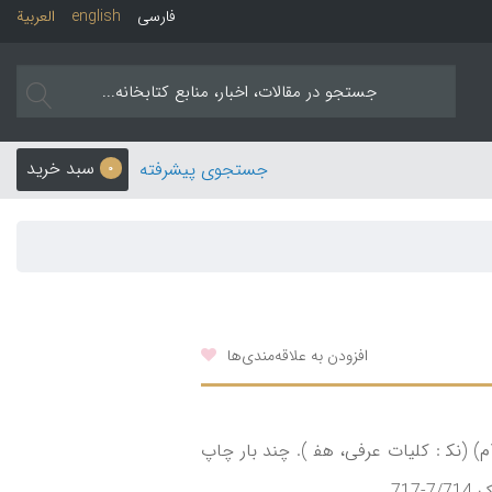
فارسی
english
العربیة
سبد خرید
جستجوی پیشرفته
0
افزودن به علاقه‌مندی‌ها
از عرفی شیرازی، جمال‌الدین محمد (د لاهور 999ق/1591م) (نک‍ : کلیات عرفی، هف‍‌ ). چند بار چاپ
7.