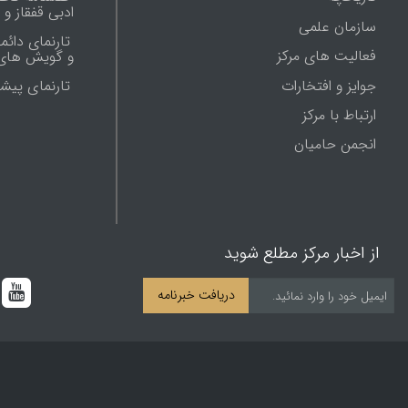
ادبی قفقاز و
سازمان علمی
تارنمای دائم
فعالیت های مرکز
و گویش های 
جوایز و افتخارات
تارنماى پيش
ارتباط با مرکز
انجمن حامیان
از اخبار مرکز مطلع شوید
دریافت خبرنامه