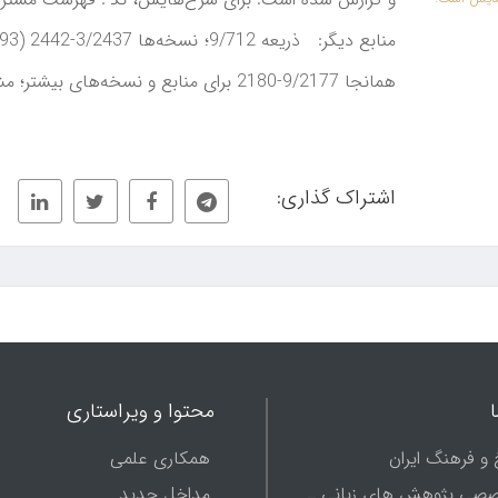
همانجا 9/2177-2180 برای منابع و نسخه‌های بیشتر؛ مشار، فارسی 2/2340 (4 چاپ).
اشتراک گذاری:
محتوا و ویراستاری
 و فرهنگ ایران
همکاری علمی
صصی پژوهش های زبانی ـ
مداخل جدید