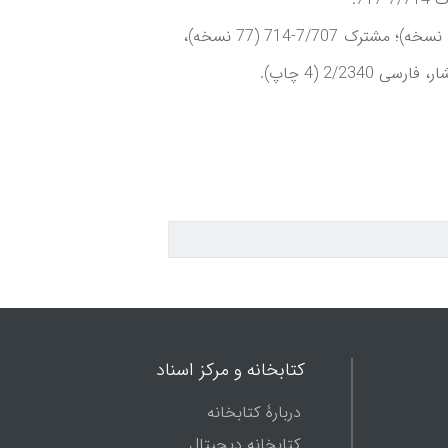
منابع دیگر: ذریعه 9/712؛ نسخه‌ها 3/2437-2442 (93 نسخه)؛ مشترک 7/707-714 (77 نسخه)،
کتابخانه و مرکز اسناد
دربارۀ کتابخانه
کتابخانه دیجیتال