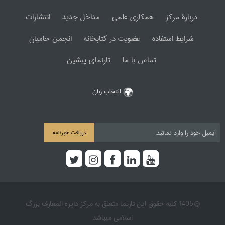
دربارۀ مرکز
همکاری علمی
مداخل جدید
انتشارات
شرایط استفاده
عضویت در کتابخانه
انجمن حامیان
تماس با ما
تارنمای پیشین
انتخاب زبان
دریافت خبرنامه
© 1405 کلیه حقوق این تارنما متعلق به مرکز دایره المعارف بزرگ
اسلامی میباشد