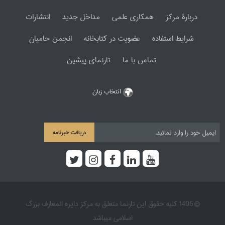
دربارۀ مرکز
همکاری علمی
مداخل جدید
انتشارات
شرایط استفاده
عضویت در کتابخانه
انجمن حامیان
تماس با ما
تارنمای پیشین
انتخاب زبان
دریافت خبرنامه
© 1405 کلیه حقوق این تارنما متعلق به مرکز دایره المعارف بزرگ
اسلامی میباشد