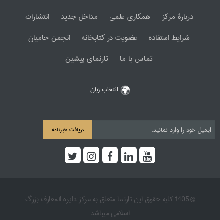
دربارۀ مرکز
همکاری علمی
مداخل جدید
انتشارات
شرایط استفاده
عضویت در کتابخانه
انجمن حامیان
تماس با ما
تارنمای پیشین
انتخاب زبان
دریافت خبرنامه
© 1405 کلیه حقوق این تارنما متعلق به مرکز دایره المعارف بزرگ
اسلامی میباشد