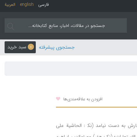
فارسی
english
العربیة
سبد خرید
جستجوی پیشرفته
0
افزودن به علاقه‌مندی‌ها
ارش به دست نیامد (نک‍ : الحاشیة علی
تعارات» (نک‍ : هف‍‌ ) عصام‌الدین ابراهیم