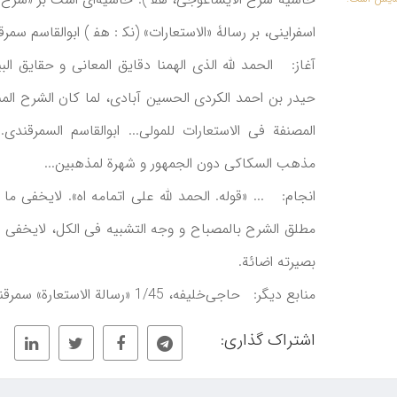
اسفراینی، بر رسالۀ «الاستعارات» (نک‍ : هف‍‌ ) ابوالقاسم سمر
آغاز: الحمد لله الذی الهمنا دقایق المعانی و حقایق البیا
حیدر بن احمد الکردی الحسین آبادی، لما کان الشرح المنسو
المصنفة فی الاستعارات للمولی... ابوالقاسم السمرقندی.
مذهب السکاکی دون الجمهور و شهرة لمذهبین...
انجام: ... «قوله. الحمد لله علی اتمامه اه». لایخفی ما
مطلق الشرح بالمصباح و وجه التشبیه فی الکل، لایخفی
بصیرته اضائة.
منابع دیگر: حاجی‌خلیفه، 1/45 «رسالة الاستعارة» سمرقندی.
اشتراک گذاری: