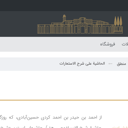
لات
فروشگاه
الحاشیة علی شرح الاستعارات
منطق
از احمد بن حیدر بن احمد کردی حسین‌آبادی، که روزگ
حاشیة شرح الایساغوجی، هف‍‌ ). حاشیه‌ای است بر «شرح الاس
نمایش است.