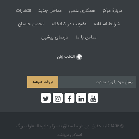
دربارۀ مرکز
همکاری علمی
مداخل جدید
انتشارات
شرایط استفاده
عضویت در کتابخانه
انجمن حامیان
تماس با ما
تارنمای پیشین
انتخاب زبان
دریافت خبرنامه
© 1405 کلیه حقوق این تارنما متعلق به مرکز دایره المعارف بزرگ
اسلامی میباشد