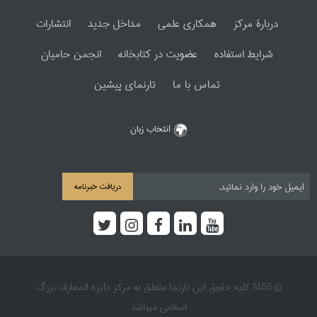
دربارۀ مرکز
همکاری علمی
مداخل جدید
انتشارات
شرایط استفاده
عضویت در کتابخانه
انجمن حامیان
تماس با ما
تارنمای پیشین
انتخاب زبان
دریافت خبرنامه
© 1405 کلیه حقوق این تارنما متعلق به مرکز دایره المعارف بزرگ
اسلامی میباشد