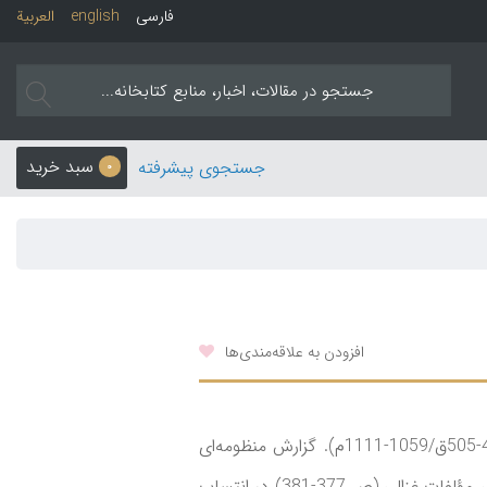
فارسی
english
العربیة
سبد خرید
جستجوی پیشرفته
0
افزودن به علاقه‌مندی‌ها
منسوب به غزالی طوسی، ابوحامد محمد بن محمد (451-505ق/1059-1111م). گزارش منظومه‌ای
است به روایت ابومنذر، منسوب به حضرت علی(ع). بدوی، مؤلفات غزالی (ص 377-381) در انتساب