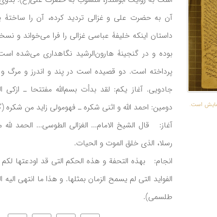
آن به حضرت علی و غزالی تردید کرده، آن را ساختۀ 
داستان اینکه خلیفۀ عباسی غزالی را فرا می‌خواند و نسخ
بوده و در گنجینۀ هارون‌الرشید نگاهداری می‌شده است
نمایش است.
دومین: احمد الله و اثنی شکره ـ فهومولی زاید من شکره (گ 7 پ
آغاز: قال الشیخ الامام... الغزالی الطوسی... الحمد لله م
رسلا، الذی خلق الموت و الحیات.
انجام: بهذه التحفة و هذه الحکم التی قد اودعتها لکم ف
الفواید التی لم یسمح الزمان بمثلها. و هذا ما انتهی الیه 
طلسمی).