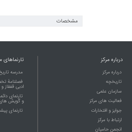
مشخصات
درباره مرکز
تارنماهای ما
درباره مرکز
مدرسه تاریخ
تاریخچه
فصلنامۀ تخ
ادبی قفقاز و
سازمان علمی
تارنمای دائم
فعالیت های مرکز
و گویش های 
جوایز و افتخارات
تارنماى پيش
ارتباط با مرکز
انجمن حامیان