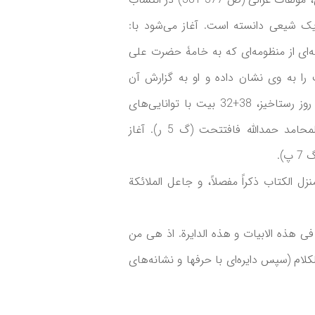
یک شیعی دانسته است. آغاز می‌شود با:
ه‌ای از منظومه‌ای که به خامۀ حضرت علی
 را به وی نشان داده و او به گزارش آن
پرداخته است. دو قصیده است در پند و اندرز و مرگ و روز رستاخیز، 38+32 بیت با توانایی‌های
جادویی. آغاز یکم: لقد بدأت بسم‌الله مفتتحا ـ ازکی المحامد حمدالله فافتتحت (گ 5 ر). آغاز
).
نزل الکتاب ذکراً مفصلاً، و جاعل الملائکة
ی هذه الابیات و هذه الدایرة. اذ هی من
الکلام (سپس دایره‌ای با حرفها و نشانه‌های