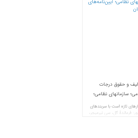
لیف و حقوق درجات
می؛ سازمانهای نظامی؛
ن‌نامه‌های سپاهیان
ارهای تازه است با سربندهای
ر: فرماندۀ کل، سی نیرمیجر،
 صاحبمنصبان، سان،
واست برای مرخصی
منصبان تحت امر، آجودان،