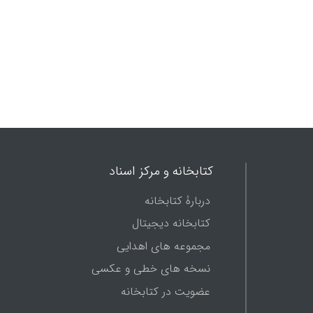
ن آجودان، رئیس لوازمات،
بمنصب نقلیه، صاحبمنصب
نخانه، فرمانده گروهان،
نده رسد، وکیل‌باشی،
نخانۀ وکیل‌ها، صاحبمنصبان
 رئیس جوخه...
کتابخانه و مرکز اسناد
دربارۀ کتابخانه
کتابخانه دیجیتال
مجموعه های اهدایی
نسخه های خطی و عکسی
عضویت در کتابخانه