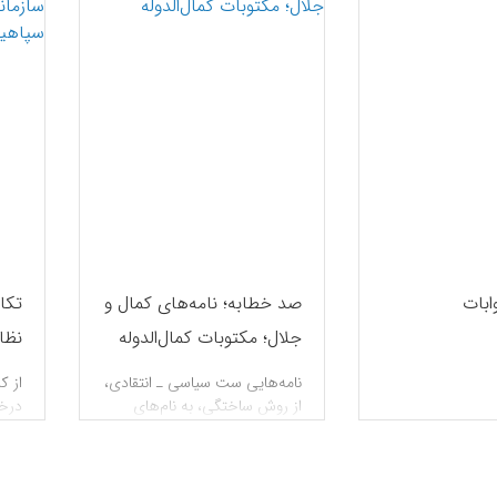
ابات
صد خطابه؛ نامه‌های کمال و
تکا
جلال؛ مکتوبات کمال‌الدوله
نظا
آیی
نامه‌هایی ست سیاسی ـ انتقادی،
از ک
از روش ساختگی، به نام‌های
درخو
کمال‌الدوله و شاهزاده
عموم
جمال‌الدوله. دربارۀ نگارندۀ آنها
درخ
سخن رفته است. گفته شده از
صاحب