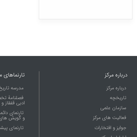
درباره مرکز
تارنماهای ما
درباره مرکز
مدرسه تاریخ
تاریخچه
فصلنامۀ تخ
ادبی قفقاز و
سازمان علمی
تارنمای دائم
فعالیت های مرکز
و گویش های 
جوایز و افتخارات
تارنماى پيش