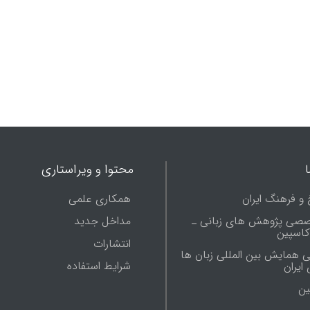
فتح‌علی آخوندوف (آخوندزاده)،
معاو
میرزا فتحعلی بن احمد تقی بن
صاح
حاجی (د 1295ق) می‌باشد.
مهما
فرما
مهما
جزء،
محتوا و ویراستاری
 و فرهنگ ایران
همکاری علمی
صصی پژوهش های زبانی ـ
مداخل جدید
 کاسپین
انتشارات
ی همایش بین المللی زبان ها
شرایط استفاده
ایران
ين