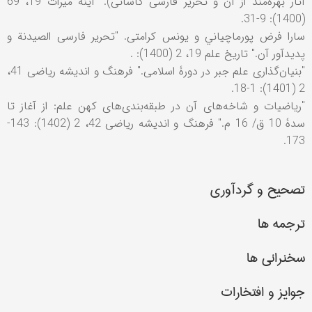
آثار بهره‌مند از آن و تحریر فارسی کاسانی)." آینه میراث 19، 69
(1400): 9-31.
سارا فرض پورماچياني و یونس کرامتی. "تحریر فارسی الصیدنة و
پدیدآور آن." تاریخ علم 19، 2 (1400): .
"بنیان‌گذاری علم جبر در دورۀ اسلامی." فرهنگ و اندیشه ریاضی 41،
2 (1401): 1-18.
"ریاضیات و شاخه‌های آن در طبقه‌بندی‌های کهن علم: از آغاز تا
سدۀ 10 ق/ 16 م." فرهنگ و اندیشه ریاضی 42، 2 (1402): 143-
173.
تصحیح و گردآوری
ترجمه ها
سخنرانی ها
جوایز و افتخارات