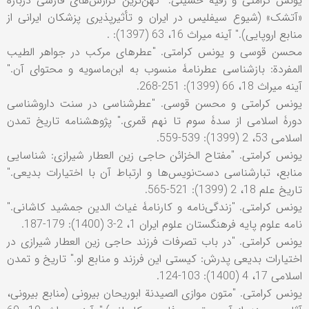
یونس کرامتی و رقیه حسینی. "کهن‌ترین گزارش‌های فارسی دربارۀ
«آتشک» (شیوع سیفلیس در ایران و تأثیرپذیری پزشکان ایرانی از
منابع اروپایی)." آینه میراث 16، 63 (1397): .
محسن قوسی و یونس کرامتی. "عطرهای مرکب در جواهر الطیب
المفردة: بازشناسی عطرنامۀ منسوب به ابن‌ماسویه و محتوای آن."
آینه میراث 18، 66 (1399): 251-268.
یونس کرامتی و محسن قوسی. "عطرشناسی در سنت داروشناسی
دورۀ اسلامی از سدۀ سوم تا نهم قمری." پژوهشنامه تاریخ تمدن
اسلامی 53، 2 (1399): 539-559.
یونس کرامتی. "مفتاح الخزائن حاجی زین العطار شیرازی: شناسایی
منابع، تبارشناسی دست‌نویس‌ها و ارتباط آن با اختیارات بدیعی."
تاریخ علم 18، 2 (1399): 521-565.
یونس کرامتی. "زندگی‌نامه و کارنامۀ غیاث الدین جمشید کاشانی."
نامه علوم پایه فرهنگستان علوم ایران 1، 2-3 (1400): 179-187.
یونس کرامتی. "در باب تصرفات فرزند حاجی زین العطار شیرازی در
اختیارات بدیعی پدرش: کیستی این فرزند و منابع او." تاریخ و تمدن
اسلامی 17، 4 (1400): 103-124.
یونس کرامتی. "متون موازی الصیدنة ابوریحان بیرونی (منابع بیرونی،