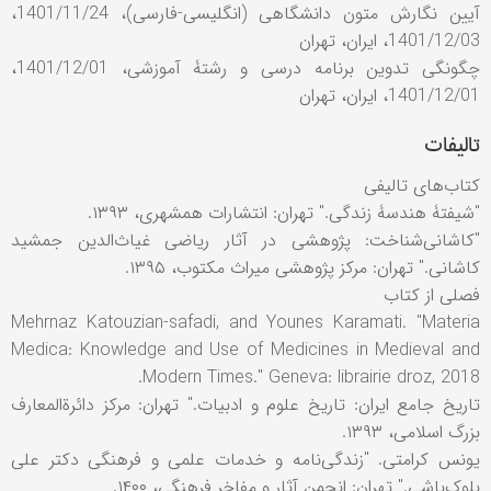
آیین نگارش متون دانشگاهی (انگلیسی-فارسی)، 1401/11/24،
1401/12/03، ایران، تهران
چگونگی تدوین برنامه درسی و رشتۀ آموزشی، 1401/12/01،
1401/12/01، ایران، تهران
تالیفات
کتاب‌های تالیفی
"شیفتۀ هندسۀ زندگی." تهران: انتشارات همشهری، ۱۳۹۳.
"کاشانی‌شناخت: پژوهشی در آثار ریاضی غیاث‌الدین جمشید
کاشانی." تهران: مرکز پژوهشی میراث مکتوب، ۱۳۹۵.
فصلی از کتاب
Mehrnaz Katouzian-safadi, and Younes Karamati. "Materia
Medica: Knowledge and Use of Medicines in Medieval and
Modern Times." Geneva: librairie droz, 2018.
تاریخ جامع ایران: تاریخ علوم و ادبیات." تهران: مرکز دائرةالمعارف
بزرگ اسلامی، ۱۳۹۳.
یونس کرامتی. "زندگی‌نامه و خدمات علمی و فرهنگی دکتر علی
بلوک‌باشی." تهران: انجمن آثار و مفاخر فرهنگی، ۱۴۰۰.