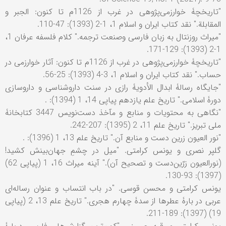
"تاریخچۀ خوارزمی‌پژوهی در غرب از 1126م تا کنون: الجبر و
المقابلة." نقد کتاب ایران و اسلام 1، 1-2 (1393): 47-110.
"میراث روزنتال به زبان فارسی وصنعت ترجمه." کلام فلسفه عرفان 1،
1-2 (1393): 129-171.
"تاریخچۀ خوارزمی‌پژوهی در غرب از 1126م تا کنون: آثار خوارزمی در
حساب." نقد کتاب ایران و اسلام 1، 3-4 (1393): 25-56.
"جایگاه رسالۀ ابدال الأدویۀ رازی در سنت داروشناسی و داروسازی
دورۀ اسلامی." تاریخ علم یازدهم پیاپی 14، 1 (1394): .
"نگاهی به محتویات و منابع و مآخذ دست‌نویس 3447 کتابخانۀ
ملی تبریز." تاریخ علم 11، 2 (1395): 207-242.
"نور العیون زرین دست و منابع آن." تاریخ علم 13، 1 (1396): .
گلپر نصری و یونس کرامتی. "میل در چشمِ جهان‌بینش کشید!
(نورالعیون زرّین‌دست و تصحیح آن)." آینه میراث 16، 1 (پیاپی 62)
(1397): 93-130.
یونس کرامتی و محسن قوسی. "در باب انتساب و عنوان رساله‌ای
عربی در بارۀ عطرها از سدۀ چهارم هجری." تاریخ علم 13، 2 (پیاپی
19) (1397): 189-211.