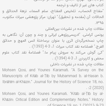
کتاب های غیر از تالیف و ترجمه
"مفتاح الحساب، تلخیص المفتاح، سلم السماء، نزهة الحدائق و
الحاقات آن (مقدمه و تحقیق)." تهران: مرکز پژوهشی میراث مکتوب،
۱۳۹۵.
مقالات چاپ شده در نشریات بین‌المللی
یونس کرامتی. "ادریسی‌پژوهی ایرانی و چند و چون آن: نگاهی به
چاپ نسخه‌برگردان اثری با عنوان برساختۀ انس المهج و حدائق
الفرج." فصلنامه نقد کتاب میراث 1، 3-4 (1393): .
"کی گوش می‌کند به سروش پیام ما." فصلنامۀ نقد کتاب علوم
محض و کاربردی 1، 3-4 (1394): .
مقالات چاپ شده در نشریات داخلی
Mohsen Qosi, and Younes Karamati. "A Survey on the
Manuscripts of Kitāb al-Ṭīb by Muḥammad b. al-Ḥasan b.
Ibrāhīm al-Khāzin." Journal for the History of Science 18, no.
2 (2020): .
Mohsen Qosi, and Younes Karamati. "Kitāb al-Ṭīb by al-
Khāzin: Critical Edition and Complementary Notes." History
of Science 19, no. 1 (2021): 9-73.