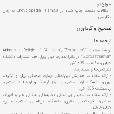
«دوزخ» و ...
- مقالات متعدد چاپ شده در Encyclopedia Islamica به زبان
انگلیسی
تصحیح و گردآوری
ترجمه ها
ترجمۀ مقالات “Animals in Religions”, “Animism”, “Zoroaster”,
“Zoroastriamism” در دائرةالمعارف دین بریل، قم، انتشارات دانشگاه
ادیان و مذاهب، 1399ش.
کنفرانس‌ها و سمینارها:
- ارائۀ مقاله در همایش بین‌المللی «روابط فرهنگی ایران و ترکیه»،
تهران، دانشگاه آزاد اسلامی و مرکز فرهنگ و ارتباطات اسلامی،
اردیبهشت 1385ش.
- ارائۀ مقاله در سمینار بین‌المللی «جنبه‌های عرفانی هنر و ادبیات
اسلامی»، کوالالامپور، مالزی، دانشگاه بین‌المللی اسلامی مالزی،
23/3/2009
- ارائۀ مقاله در سمینار «هم‌اندیشی بین‌المللی دین و همزیستی