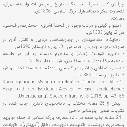
ویرایش کتاب تصوف، خاستگاه، تاریخ و موضوعات وابسته، تهران،
انتشارات مرکز دائرةالمعارف بزرگ اسلامی، 1396ش.
مقالات:
- «مینو و گیتی و مراتب وجود در فلسفۀ اشراق»، جستارهای فلسفی،
ش 2، پاییز 1383ش.
- «جایگاه امشاسپندان در جهان‌شناسی مزدایی و نقش آنان در
سلوک فردی»، جاویدان خرد، ش 31، بهار و تابستان 1396ش.
- «نظریۀ شونیه‌تا (خلاء) و مفاهیم وابسته به آن در فلسفۀ
مادهیه‌میکۀ بودایی»، فلسفۀ دین، ش 1، بهار 1397ش.
- «مبانی اعتقادی و آئینی در کلیسای ارتودکس»، فلسفۀ تحلیلی، ش
3، پاییز و زمستان 1384ش.
- “Ksomogonische Mythen um religiösen Glauben der Ahl-e
Haqq und der Bektaschi-Aleviten – Eine vergleichende
Untersuchung”, Spekrum Iran, no. 3, 2018, pp. 43- 56.
- بیش از 25 مقالۀ مشترک با دانشجویان دکتری، چاپ شده در
نشریات علمی- پژوهشی داخلی
- 24 مقالۀ چاپ شده در دائرةالمعارف بزرگ اسلامی از جمله «بایزید
بسطامی»، «بهشت»، «تثلیث»، «ثنویت»، «خلق (آفرینش)»، «تورات»،