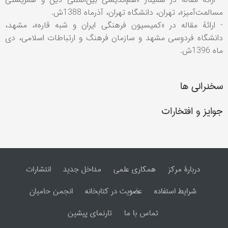
مسالمت‌آمیز»، تهران، دانشگاه تهران، آذرماه 1388ش.
- ارائۀ مقاله در «کمیسیون فرهنگی ایران و شبه قاره»، مشهد،
دانشگاه فردوسی مشهد و سازمان فرهنگ و ارتباطات اسلامی، دی
ماه 1396ش.
سخنرانی ها
جوایز و افتخارات
دربارۀ مرکز
همکاری علمی
مداخل جدید
انتشارات
شرایط استفاده
عضویت در کتابخانه
انجمن حامیان
تماس با ما
تارنمای پیشین