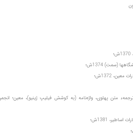
؛
ها (سمت) 1374ش؛
عين، 1372ش؛
ساطير، 1381ش؛