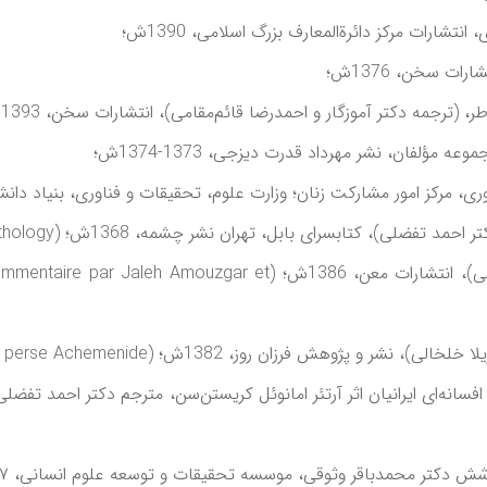
شارات مرکز دائرةالمعارف بزرگ اسلامی، 1390ش؛
ات سخن، 1376ش؛
ار و احمدرضا قائم‌مقامی)، انتشارات سخن، 1393ش؛ (A History of Persian literature)
فان، نشر مهرداد قدرت ديزجی، 1373-1374ش؛
مرکز امور مشارکت زنان؛ وزارت علوم، تحقيقات و فناوری، بنياد دانشنامه 
، کتابسرای بابل، تهران نشر چشمه، 1368ش؛ (Persian Mythology)
(تصحيح و ترجمه) کتاب پنجم دينکرد، (با همکاری دکتر احمد تفضلی)، ان
روز، 1382ش؛ (Les Inscriptions de la perse Achemenide)
دکتر محمدباقر وثوقی، موسسه تحقیقات و توسعه علوم انسانی، ۱۳۸۷ش؛