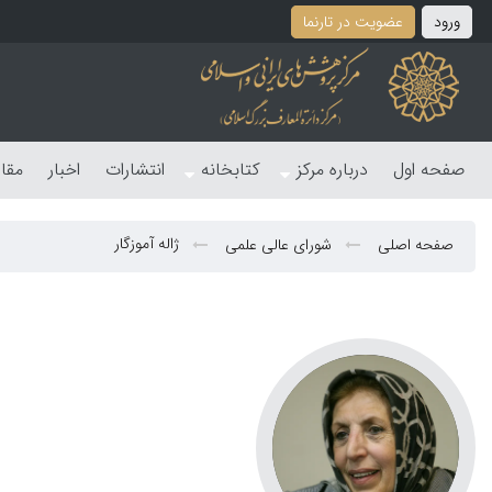
ورود
عضویت در تارنما
صفحه اول
درباره مرکز
کتابخانه
انتشارات
اخبار
مقا
ژاله آموزگار
صفحه اصلی
شورای عالی علمی