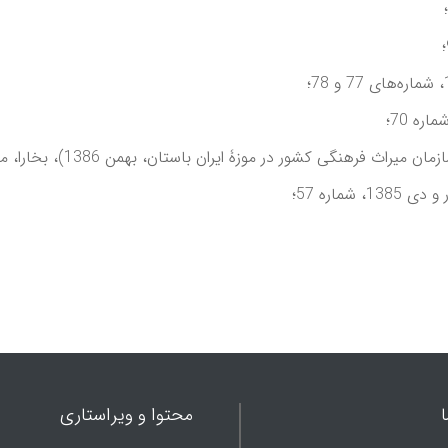
ر موزۀ ايران باستان، بهمن 1386)، بخارا، مهر و آبان 1387، شماره 67؛
محتوا و ویراستاری