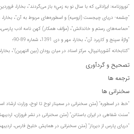
"نوروزنامه: ايزادانی که با سال نو به زمي« باز می‌گردند"، بخارا، فروردين و ارديبهشت
"چشمه- دريای چيجست (اروميه) و اسطوره‌های مربوط به آن"، بخارا، مهر و آبان 1390
"حماسه‌های رستم و خاندانش"، (مؤلف همکار) کهن نامه ادب پارسی، بهار و تابست
"واژۀ سپنج و کاربرد آن"، بخارا، مهر و دی 1391، شماره 89-90؛
"کتابخانه آشوربانيپال، مرکز اسناد در ميان رودان (بين النهرين)"، بخارا، بهمن و اسف
تصحیح و گردآوری
ترجمه ها
سخنرانی ها
"خط در اسطوره" (متن سخنرانی در سمينار لوح تا لوح، وزارت ارشاد اسلامی، تهران، تطر 1384)، بخارا، مه
"سنت شفاهی در ايران باستانن" (متن سخنرانی در نشر فروزان، ارديبهشت 1385)، بخارا، تير و مرداد 1385، شما
"دريای پارس از ديرباز" (متن سخنرانی در همايش خليخ فارس، ارديبهشت 1386)، فروردين و ارديبهشت 1388، شما