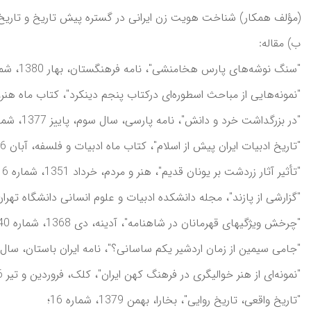
(مؤلف همکار) شناخت هويت زن ايرانی در گستره پيش تاريخ و تاريخ، مجم
ب) مقاله:
"سنگ‌ نوشه‌های پارس هخامنشی"، نامه فرهنگستان، بهار 1380، شماره 17؛
"نمونه‌هايی از مباحث اسطوره‌ای درکتاب پنجم دينکرد"، کتاب ماه هنر، مهر و آبان 1379، شما
"در بزرگداشت خرد و دانش"، نامه پارسی، سال سوم، پاييز 1377، شماره 3؛
"تاريخ ادبيات ايران پيش از اسلام"، کتاب ماه ادبيات و فلسفه، آبان 1376، شماره 1؛
"تأثير آثار زردشت بر يونان قديم"، هنر و مردم، خرداد 1351، شماره 116؛
"گزارشی از پازند"، مجله دانشکده ادبيات و علوم انسانی دانشگاه تهران، سال ب
"چرخش ويژگيهای قهرمانان در شاهنامه"، آدينه، دی 1368، شماره 40؛
"جامی سيمين از زمان اردشير يکم ساسانی؟"، نامه ايران باستان، سال چهارم، پايي
"نمونه‌ای از هنر خواليگری در فرهنگ کهن ايران"، کلک، فروردين و تير 1376، شماره‌های 85 و 86؛
"تاريخ واقعی، تاريخ روايی"، بخارا، بهمن 1379، شماره 16؛