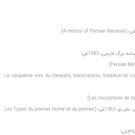
بزرگ فارسی، 1383ش؛
تشارات معن، 1386ش؛ (Le cinquième livre du Denkard، transcription، tradution et commentaire par Jaleh Amouzgar et
(مترجم همکار) نمونه‌های نخستين انسان و نخستين شهريار در تاريخ افسانه‌ای ايرانيان اثر آرتئر امانوئل کريستن‌سن، مترجم دکتر احمد تفضلی، نشر نو، 1363ش؛ (Les Types du premier Home et du premier