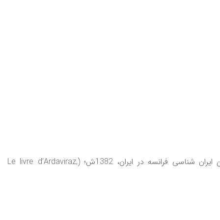
(ترجمه) ارداويراف نامه ( ارداويرازنامه) متن پهلوی، حرف نويسی، ترجمهء متن پهلوی، واژه‌نامه (به کوشش فيليپ ژينيو)، معين؛ انجمن ايران شناسی فرانسه در ايران، 1382ش؛ (Le livre d'Ardaviraz,