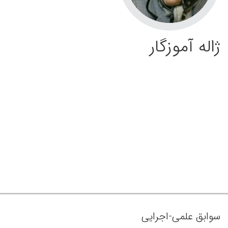
ژاله آموزگار
سوابق علمی-اجرایی