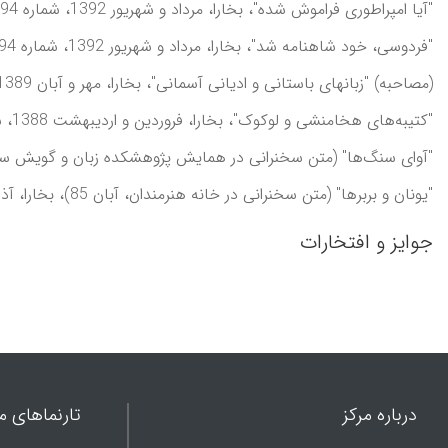
"آيا امپراطوری فراموش شده"، بخارا، مرداد و شهريور 1392، شماره 94؛
"فردوسی، خود شاهنامه شد"، بخارا، مرداد و شهريور 1392، شماره 94؛
(مصاحبه) "زبانهای باستانی و اديانی آسمانی"، بخارا، مهر و آبان 1389، شماره‌‌های 77 و 78؛
"کتيبه‌های هخامنشی و لوکوک"، بخارا، فروردين و ارديبهشت 1388، شماره 70؛
"آوای سنگ‌ها" (متن سخنرانی در همايش پژوهشکده زبان و گويش سازمان ميراث فرهنگی کشور د
"يونان و بربرها" (متن سخنرانی در خانه هنرمندان، آبان 85)، بخارا، آذر و دی 1385، شماره 57؛
جوایز و افتخارات
درباره مرکز
تارنماهای ما