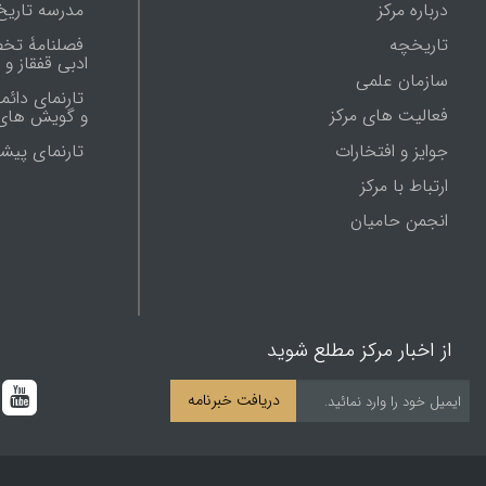
درباره مرکز
مدرسه تاریخ
تاریخچه
فصلنامۀ تخ
ادبی قفقاز و
سازمان علمی
تارنمای دائم
فعالیت های مرکز
و گویش های 
جوایز و افتخارات
تارنماى پيش
ارتباط با مرکز
انجمن حامیان
از اخبار مرکز مطلع شوید
دریافت خبرنامه