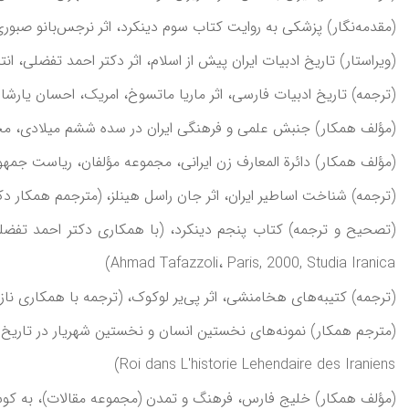
(مقدمه‌نگار) پزشکی به روايت کتاب سوم دينکرد، اثر نرجس‌بانو صبوری، انت
(ويراستار) تاريخ ادبيات ايران پيش از اسلام، اثر دکتر احمد تفضلی، انتشار
(ترجمه) تاريخ ادبيات فارسی، اثر ماريا ماتسوخ، امريک، احسان يارشاطر، (ترجمه دکتر آموزگ
(مؤلف همکار) جنبش علمی و فرهنگی ايران در سده ششم ميلادی، مجموعه مؤل
(مؤلف همکار) دائرة المعارف زن ايرانی، مجموعه مؤلفان، رياست جمهوری، 
(ترجمه) شناخت اساطير ايران، اثر جان راسل هينلز، (مترجمم همکار دکتر احمد تفضلی)
Ahmad Tafazzoli، Paris, 2000, Studia Iranica)
(ترجمه) کتيبه‌های هخامنشی، اثر پی‌ير لوکوک، (ترجمه با همکاری نازيلا خلخالی)، نشر و پژوهش فرزان 
Roi dans L'historie Lehendaire des Iraniens)
(مؤلف همکار) خليج فارس، فرهنگ و تمدن (مجموعه مقالات)، به کوشش 