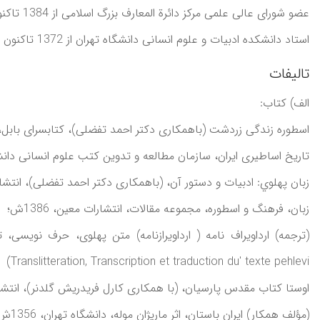
عضو شورای عالی علمی مرکز دائرة المعارف بزرگ اسلامی از 1384 تاکنون
استاد دانشکده ادبيات و علوم انسانی دانشگاه تهران از 1372 تاکنون
تالیفات
الف) کتاب:
اسطوره زندگی زردشت (باهمکاری دکتر احمد تفضلی)، کتابسرای بابل، 1370ش
تاريخ اساطيری ايران، سازمان مطالعه و تدوين کتب علوم انسانی دانشگاه
زبان پهلوي: ادبيات و دستور آن، (باهمکاری دکتر احمد تفضلی)، انتشارات م
زبان، فرهنگ و اسطوره، مجموعه مقالات، انتشارات معين، 1386ش؛
Translitteration, Transcription et traduction du' texte pehlevi)
اوستا کتاب مقدس پارسيان، (با همکاری کارل فريدريش گلدنر)، انتشارات ا
(مؤلف همکار) ايران باستان، اثر ماريژان موله، دانشگاه تهران، 1356ش؛