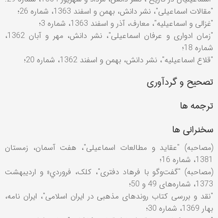
"مقالات اسماعيلی"، نشر دانش، بهمن و اسفند 1363، شماره 26؛
"غزالی و اسماعيليه"، معارف، آذر و اسفند 1363، شماره 3؛
"زمان ادواری و عرفان اسماعيلی"، نشر دانش، مهر و آبان 1362،
شماره 18؛
"قلاع اسماعيليه"، نشر دانش، بهمن و اسفند 1362، شماره 20؛
تصحیح و گردآوری
ترجمه ها
سخنرانی ها
(مصاحبه) "عقايد و مطالعات اسماعيلی"، هفت آسمان، زمستان
1381، شماره 16؛
(مصاحبه) "گفت‌وگو با فرهاد دفتری"، کلک، فروردي« و ارديبهشت
1373، شماره‌های 49 و 50؛
"نقد و بررسی کتاب روندهای مذهبی در ايران اسلامی"، ايران نامه،
بهار 1369، شماره 30؛