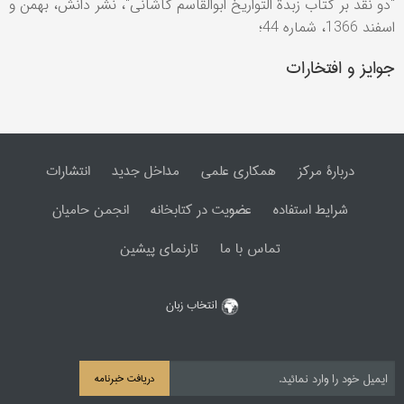
"دو نقد بر کتاب زبدة التواريخ ابوالقاسم کاشانی"، نشر دانش، بهمن و
اسفند 1366، شماره 44؛
جوایز و افتخارات
دربارۀ مرکز
همکاری علمی
مداخل جدید
انتشارات
شرایط استفاده
عضویت در کتابخانه
انجمن حامیان
تماس با ما
تارنمای پیشین
انتخاب زبان
دریافت خبرنامه