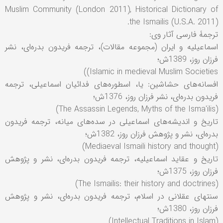
Muslim Community (London 2011), Historical Dictionary of
the Ismailis (U.S.A. 2011).
ترجمۀ فارسی آثار وی:
اسماعيليه و ايران (مجموعه مقالات)، ترجمه فريدون بدره‌ای، نشر
فرزان روز، 1389ش؛
Islamic in medieval Muslim Societies))
افسانه‌های حشاشين: يا، اسطوره‌های فدائيان اسماعيلی، ترجمه
فريدون بدره‌ای، نشر فرزان روز، 1376ش؛
(The Assassin Legends, Myths of the Isma'ilis)
تاريخ و انديشه‌های اسماعيلی در سده‌های ميانه، ترجمه فريدون
بدره‌ای، نشر و پژوهش فرزان روز، 1382ش؛
(Mediaeval Ismaili history and thought)
تاريخ و عقايد اسماعيليه، ترجمه فريدون بدره‌ای، نشر و پژوهش
فرزان روز، 1375ش؛
(The Ismailis: their history and doctrines)
سنتهای عقلانی در اسلام، ترجمه فريدون بدره‌ای، نشر و پژوهش
فرزان روز، 1380ش؛
(Intellectual Traditions in Islam)