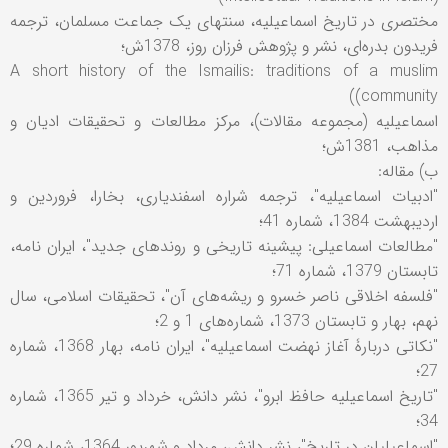
مختصری در تاريخ اسماعيليه، سنتهای يک جماعت مسلمان، ترجمه
فريدون بدره‌ای، نشر و پژوهش فرزان روز، 1378ش؛
A short history of the Ismailis: traditions of a muslim
community))
اسماعيليه (مجموعه مقالات)، مرکز مطالعات و تحقيقات اديان و
مذاهب، 1381ش؛
ب) مقاله:
"ادبيات اسماعيليه"، ترجمه شراره اسفندياری، بخارا، فروردين و
ارديبهشت 1384، شماره 41؛
"مطالعات اسماعيلی: پيشينه تاريخی و روندهای جديد"، ايران نامه،
تابستان 1379، شماره 71؛
"فلسفه اخلاقی ناصر خسرو و ريشه‌های آن"، تحقيقات اسلامی، سال
نهم، بهار و تابستان 1373، شماره‌های 1 و 2؛
"نکاتی دربارۀ آغاز نهضت اسماعيليه"، ايران نامه، بهار 1368، شماره
27؛
"تاريخ اسماعيلیه حافظ ابرو"، نشر دانش، خرداد و تير 1365، شماره
34؛
"اسماعيليان در تاريخ"، نشر دانش، مرداد و شهريور 1364، شماره 29؛