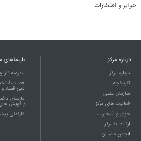
جوایز و افتخارات
درباره مرکز
تارنماهای ما
درباره مرکز
مدرسه تاریخ
تاریخچه
فصلنامۀ تخ
ادبی قفقاز و
سازمان علمی
تارنمای دائم
فعالیت های مرکز
و گویش های 
جوایز و افتخارات
تارنماى پيش
ارتباط با مرکز
انجمن حامیان