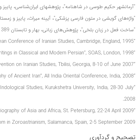
"آرمانشهر حکيم طوسی در شاهنامه"، پژوهشهای ايران‌شناسی، پاييز و زمستان 1390
"واژه‌های گويشی در متون فارسی پزشکی"، آيينه ميراث، پاييز و زمستان 1388، شماره 
"ساخت فعل در زبان بلخی"، پژوهش‌های زبانی، بهار و تابستان 1389، شماره 1؛
"Some Remarks about Dādestān ī Dēnīg", Third European Conference of Iranian Studies, Cambridge, England, 1995;
"A Selection of Zoroastrian Writings in Classical and Modern Persian", SOAS, London, 1998;
“Apostasy in Middle Persian Texts”, Third Biennial Convention on Iranian Studies, Tbilisi, Georgia, 8-10 of June 2007.
“Mavlana & the Philosophy of Ancient Iran”, All India Oriental Conference, India, 2008.
Indological Studies, Kurukshetra University, India, 28-30 July
2008.
“Historiography of Iranshahr During the Sasanian Time”, XXV International Conference on Source Studies and Historiography of Asia and Africa, St. Petersburg, 22-24 April 2009;
om in Zoroastrianism, Salamanca, Spain, 2-5 September 2009.
تصحیح و گردآوری