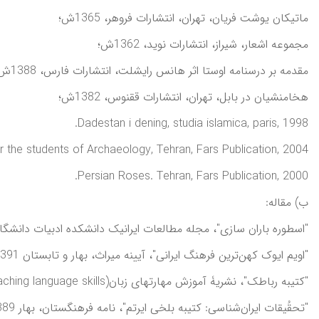
ماتيکان يوشت فريان، تهران، انتشارات فروهر، 1365ش؛
مجموعه اشعار، شيراز، انتشارات نويد، 1362ش؛
مقدمه بر درسنامه اوستا اثر هانس رايشلت، انتشارات فارس، 1388ش؛
هخامنشيان در بابل، تهران، انتشارات ققنوس، 1382ش؛
Dadestan i dening, studia islamica, paris, 1998.
or the students of Archaeology, Tehran, Fars Publication, 2004.
Persian Roses. Tehran, Fars Publication, 2000.
ب) مقاله:
"اسطوره باران سازی"، مجله مطالعات ايرانيک دانشکده ادبيات دانشگاه شهيد باهنر
"اويم ايوک کهن‌ترين فرهنگ ايرانی"، آيينه ميراث، بهار و تابستان 1391، شماره 50؛
"کتيبه رباطک"، نشريۀ آموزش مهارتهای زبان(Journal of teaching language skills) ، پاييز 1388، دوره اول، شماره 1؛
"تحقُيقات ايران‌شناسی: کتيبه بلخی ايرتم"، نامه فرهنگستان، بهار 1389، شماره 41؛