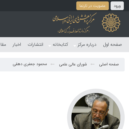
ورود
عضویت در تارنما
صفحه اول
درباره مرکز
کتابخانه
انتشارات
اخبار
مقا
محمود جعفری دهقی
صفحه اصلی
شورای عالی علمی