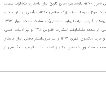
انتخاب، مقدمه، توضیحات و واژه نامه، انتشارات دانشگاه علوم پزشکی شیراز، ۱۳۷۰؛ بازشناسی منابع تاریخ ایران باستان، انتشارات سمت،
تهران ۱۳۸۲؛ جرعه بر خاک (یادنامه مرحوم استاد ماهیار نوابی) انتشارات مرکز دائره المعارف بزرگ اسلامی ۱۳۸۷؛ درآمدی بر زبان بلخی،
پژوهشگاه علوم انسانی و مطالعات فرهنگی، تهران، ۱۳۹۲؛ راهنمای کتیبه‌های فارسی میانه (پهلوی ساسانی)، انتشارات سمت، تهران ۱۳۹۵؛
دادستان دینی، آکتا ایرانیکا، ۱۹۹۸ و مترجم ایرانیان در بابل هخامنشی، از محمد دندامایف، انتشارات ققنوس ۱۳۹۲ و نیز ادبیات ختنی،
تألیف مائورو مجّی، تاریخ ادبیات فارسی، به کوشش رونالد امریک و ماریا ماتسوخ. تهران ۱۳۹۳ و نیز سرویراستار بخش ایران باستان
ف بزرگ اسلامی است. وی همچنین بیش از شصت مقاله فارسی و انگلیسی در