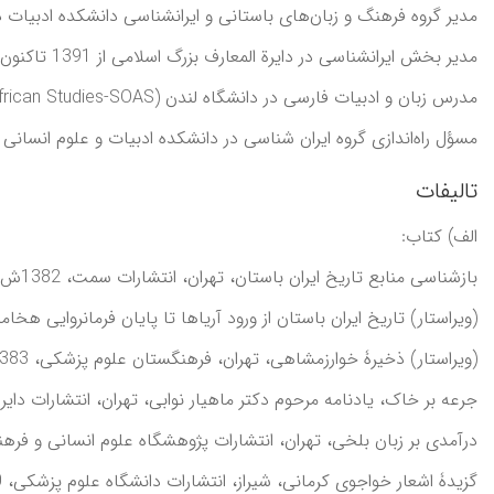
مدیر گروه فرهنگ و زبان‌های باستانی و ایرانشناسی دانشکده ادبیات دانشگاه تهرا
مدير بخش ايرانشناسی در دايرة المعارف بزرگ اسلامی از 1391 تاکنون (1393)
مدرس زبان و ادبیات فارسی در دانشگاه لندن (School of Oriental and African Studies-SOAS) از1374 تا 1375
مسؤل راه‌اندازی گروه ایران شناسی در دانشکده ادبیات و علوم انسانی دانش
تالیفات
الف) کتاب:
بازشناسی منابع تاريخ ايران باستان، تهران، انتشارات سمت، 1382ش؛
(ويراستار) تاريخ ايران باستان از ورود آرياها تا پايان فرمانروايی هخامنش
(ويراستار) ذخيرۀ خوارزمشاهی، تهران، فرهنگستان علوم پزشکی، 1383ش؛
جرعه بر خاک، يادنامه مرحوم دکتر ماهيار نوابی، تهران، انتشارات دايرة الم
درآمدی بر زبان بلخی، تهران، انتشارات پژوهشگاه علوم انسانی و فرهنگی، 2
گزيدۀ اشعار خواجوی کرمانی، شيراز، انتشارات دانشگاه علوم پزشکی، 1370ش؛