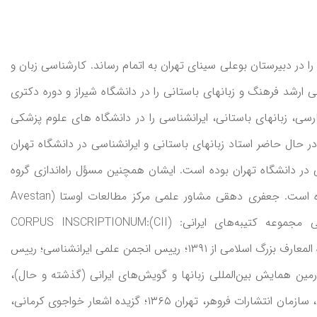
. دوران دبیرستان را در دبیرستان بوعلی سینای تهران به اتمام رساند. کارشناسی زبان و
 ارشد فرهنگ و زبانهای باستانی را در دانشگاه شیراز و دوره دکتری
SOA) گذراند. دروس ادبیات فارسی، زبانهای باستانی، ایرانشناسی را در دانشگاه های علوم پزشکی
در حال حاضر استاد زبانهای باستانی و ایرانشناسی در دانشگاه تهران
 و زبانهای باستانی در دانشگاه تهران بوده است. ایشان همچنین مسؤل راه‌اندازی گروه
ایران‌شناسی در دانشکده ادبیات و علوم انسانی دانشگاه تهران بوده است. جعفری دهقی مشاور علمی مرکز مطالعات اوستا (Avestan
Digital Archive) دانشگاه سالامنکای اسپانیا؛ عضو هیئت علمی مجموعه کتیبه‌های ایرانی: (CII):CORPUS INSCRIPTIONUM
IRANICARUM از سال ۲۰۱۶ تا کنون؛ عضو شورایعالی علمی مرکز دایره المعارف بزرگ اسلامی از ۱۳۹۱؛ رییس انجمن علمی ایرانشناسی؛ رییس
ن همایش بین‌المللی زبانها و گویش‌های ایرانی (گذشته و حال)،
تهران بوده است. جعفری دهقی مؤلف کتابهای ماتیکان یوشت فریان، سازمان انتشارات فروهر، تهران ۱۳۶۵؛ گزیده اشعار خواجوی کرمانی،