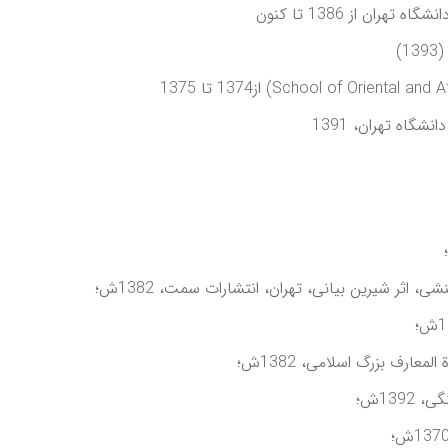
ن از 1386 تا کنون
گاه تهران، 1391
ی، اثر شيرين بيانی، تهران، انتشارات سمت، 1382ش؛
عارف بزرگ اسلامی، 1382ش؛
139ش؛