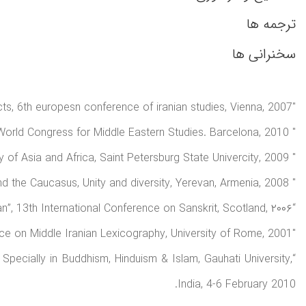
ترجمه ها
سخنرانی ها
"Verb system in South eastern iranian dialects, 6th europesn conference of iranian studies, Vienna, 2007;
" The Role of women in V and VI century Iran as illustrated by Epics of Shahname and Avestan Vendidad", World Congress for Middle Eastern Studies. Barcelona, 2010.
" Historiography of Iranshahr during the Sasanian time", XXV International Conference on source studies and Historiography of Asia and Africa, Saint Petersburg State Univercity, 2009.
" A Poem by Shah Dai-e Shirazi in Shirazi dialect", Iran and the Caucasus, Unity and diversity, Yerevan, Armenia, 2008.
“Translations of the Sanskrit Text of Suka Saptati into Persian”, 13th International Conference on Sanskrit, Scotland, ۲۰۰۶.
"Report on Middle Persian Lexicography in Persian Language, International Conference on Middle Iranian Lexicography, University of Rome, 2001.
 Specially in Buddhism, Hinduism & Islam, Gauhati University,
India, 4-6 February 2010.