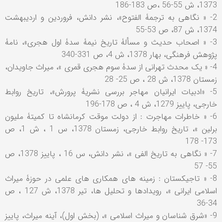
1373، ش 55-56 ،ص 183-186
2- « نگاهی به ترجمۀ الفتوح»، نشر دانش، فروردین و اردیبهشت
1374، ش 87، ص 53-55
3- « اصحاب حدیث و مسألۀ تاریخ نیمۀ سدۀ اول هجری»، نامۀ
پژوهش فرهنگی، بهار 1378، ش 4، ص 331-340
4- « یک محدث تهرانی از سدۀ سوم هجری قمری »، میراث جاویدان،
زمستان 1378، ش 28 ، ص 25- 28
5- «ادبیات ایرانیان مهاجر بررسی نشریۀ پرورش»، تاریخ روابط
خارجی، پاییز 1279، ش 4 ، ص 178-196
6- « خاطرات مهاجرت : از دولت موقت کرمانشاه تا کمیتۀ ملیون
برلین »، تاریخ روابط خارجی، زمستان 1378، س 1 ، ش 1، ص
173- 178
7- « نگاهی به تاریخ الفی »، نشر دانش، س 16 ، پاییز 1378، ص
55- 57
8- « تاجیکستان : زمینه های همکاری های علمی در حوزۀ میراث
اسلامی ایرانی »، رویدادها و تحلیل ها، تیر 1378، ش 127 ، ص
34-36
9- «شرق شناسان و میراث اسلامی »، (بخش اول)، آینه میراث، پاییز