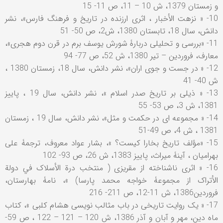
و زمستان 1379، ش 10 – 11، ص 11- 15
10- « نزهت الأخبار ، اثری ارزنده در تاریخ و فرهنگ فارس»، نشر
دانش، سال 18، تابستان 1380، ش2، ص 50- 51
11- «بررسی و تحلیلی دربارۀ شورش یوسف برم در قرن دوم هجری»،
معارف، فروردین – تیر 1380، ش 52، ص 77- 94
12- « در جست و جوی اران»، نشر دانش، سال 18، زمستان 1380 ،
ش 40- 41
13- « ذیلی بر تاریخ صدر اسلام »، نشر دانش، سال 19 ، پاییز
1381، ش 3، ص 53- 55
14- « مجموعه ای در حکمت و مثل»، نشر دانش، سال 19 ، زمستان
1381 ، ش 4، ص 49-51
15- «مؤلف تاریخ بخارا کیست؟ »، بشار عواد معروف، ترجمۀ علی
بهرامیان ، آینۀ میراث، پاییز 1383، ش 26، ص 93- 102
16- « اثری ناشناخته از مقریزی ( منتخب درة الأسلاک في دولة
الأتراک از مجموعۀ خواجه محمد پارسا) »، نامۀ بهارستان،
فروردین1386، ش 11-12، ص 211- 216
17- « یک روایت تاریخی در باب مثالب نویسی هشام کلبی »، کتاب
ماه دین، مهر و آبان و آذر 1386، ش 120 – 121 – 122 ، ص 59-