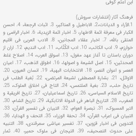
ابن اعثم کوفی
فرهنگ آثار (انتشارات سروش)
1.الآراء و الدیانات،2. الاباطیل و المناکیر، 3. اثبات الرجعة، 4. احسن
الکبار فی معرفة ائمة الاطهار، 5. اخبار ائمة الزیدیة، 6. اخبار الراضی و
المتقی بالله، 7. اخبار عقلاء المجانین، 8. الادب العربی فی اقلیم
خوارزم، 9. ادب الکاتب، 10. ادب الکُتّاب، 11. ادب الندیم، 12. اران از
دوران باستان تا آغاز عهد مغول، 13. اسواق العرب، 14. اصلاح غلط
المحدثین، 15. اصل الشیعة و اصولها، 16. اطواق الذهب، 17. اعیان
العصر و اعوان النصر، 18. الانتخابات البهیة، 19. انسان العیون، 20.
الاوائل، 21. بشارة المصطفی لشیعة المرتضی، 22. بُغیة الطلب فی
تاریخ حلب، 23. بغیة الملتمس، 24. التاج فی اخلاق الملوک، 25.
تاریخ الاسلام السیاسی، 26. تاریخ اسماعیلیان، 27. تاریخ افریقیة و
المغرب، 28. التاریخ الباهر فی الدولة الاتابکیة، 29. تاریخ الشام، 30.
التبر المسبوک، 31. تبصرة العوام، 32. التبیان فی تفسیر القرآن، 33.
التبیان فی اعراب القرآن، 34. تحفة الوزراء، 35. التحف و الهدایا، 36.
التدوین فی اخبار قزوین، 37. تفسیر عیاشی سمرقندی، 38. التنبیه
علی حدوث التصحیف، 39. التیجان فی ملوک حمیر، 40. ثمار