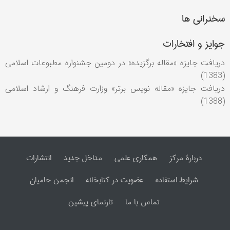
سخنرانی ها
جوایز و افتخارات
دریافت جایزه «مقاله برگزیده» در دومین جشنواره مطبوعات اسلامی
(1383)
دریافت جایزه «مقاله نویس برتر» وزارت فرهنگ و ارشاد اسلامی
(1388)
دربارۀ مرکز
همکاری علمی
مداخل جدید
انتشارات
شرایط استفاده
عضویت در کتابخانه
انجمن حامیان
تماس با ما
تارنمای پیشین