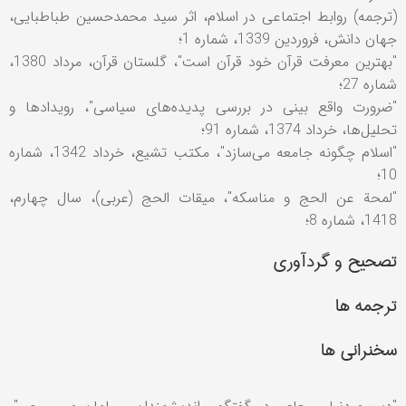
(ترجمه) روابط اجتماعی در اسلام، اثر سيد محمدحسين طباطبايی،
جهان دانش، فروردين 1339، شماره 1؛
"بهترين معرفت قرآن خود قرآن است"، گلستان قرآن، مرداد 1380،
شماره 27؛
"ضرورت واقع بينی در بررسی پديده‌های سياسی"، رويدادها و
تحليل‌ها، خرداد 1374، شماره 91؛
"اسلام چگونه جامعه می‌سازد"، مکتب تشيع، خرداد 1342، شماره
10؛
"لمحة عن الحج و مناسکه"، ميقات الحج (عربی)، سال چهارم،
1418، شماره 8؛
تصحیح و گردآوری
ترجمه ها
سخنرانی ها