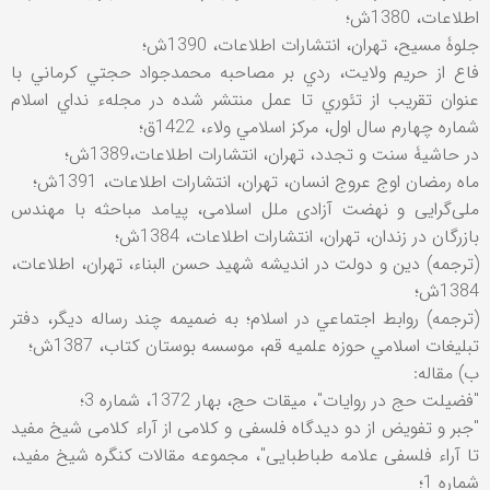
اطلاعات، 1380ش؛
جلوۀ مسيح، تهران، انتشارات اطلاعات، 1390ش؛
فاع از حريم ولايت، ردي بر مصاحبه محمدجواد حجتي کرماني با
عنوان تقريب از تئوري تا عمل منتشر شده در مجلهء نداي اسلام
شماره چهارم سال اول، مرکز اسلامي ولاء، 1422ق؛
در حاشيۀ سنت و تجدد، تهران، انتشارات اطلاعات،1389ش؛
ماه رمضان اوج عروج انسان، تهران، انتشارات اطلاعات، 1391ش؛
ملی‌گرايی و نهضت آزادی ملل اسلامی، پيامد مباحثه با مهندس
بازرگان در زندان، تهران، انتشارات اطلاعات، 1384ش؛
(ترجمه) دين و دولت در انديشه شهيد حسن البناء، تهران، اطلاعات،
1384ش؛
(ترجمه) روابط اجتماعي در اسلام؛ به ضميمه چند رساله ديگر، دفتر
تبليغات اسلامي حوزه علميه قم، موسسه بوستان کتاب، 1387ش؛
ب) مقاله:
"فضيلت حج در روايات"، ميقات حج، بهار 1372، شماره 3؛
"جبر و تفويض از دو ديدگاه فلسفی و کلامی از آراء کلامی شيخ مفيد
تا آراء فلسفی علامه طباطبايی"، مجموعه مقالات کنگره شيخ مفيد،
شماره 1؛