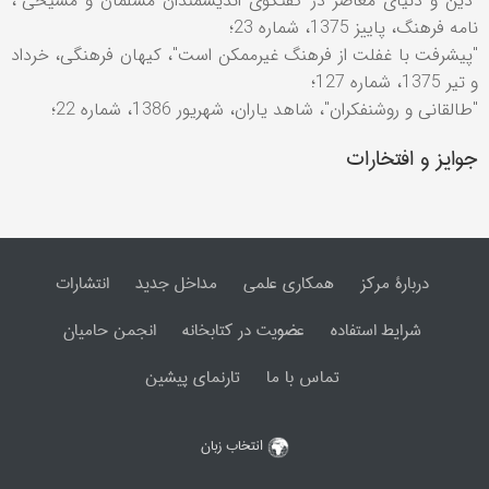
"دين و دنيای معاصر در گفتگوی انديشمندان مسلمان و مسيحی"،
نامه فرهنگ، پاييز 1375، شماره 23؛
"پيشرفت با غفلت از فرهنگ غيرممکن است"، کيهان فرهنگی، خرداد
و تير 1375، شماره 127؛
"طالقانی و روشنفکران"، شاهد ياران، شهريور 1386، شماره 22؛
جوایز و افتخارات
دربارۀ مرکز
همکاری علمی
مداخل جدید
انتشارات
شرایط استفاده
عضویت در کتابخانه
انجمن حامیان
تماس با ما
تارنمای پیشین
انتخاب زبان