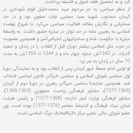
کرد و به تحصیل فقه، اصول و فلسفه پرداخت.
از منظر سیاسی به جز مرحوم سید محمدخلیل قوام ‌شهدادی در
کرمان مجذوب شهید سید مجتبی نواب‌ صفوی بود و در حد
سخنرانی و نگارش مقاله، فعالیت سیاسی می‌کرد. با شروع نهضت
اسلامی به رهبری علما در حد توان در مبارزه حضور داشت. به واسطۀ
مبارزه با حکومت شاه و سخنرانیهای اعتراض‌آمیز و همچنین عضویت
در حزب ملل اسلامی بیشتر دوران قبل از انقلاب را در زندان و تبعید
گذراند. در 1343ش حدود چهار ماه و از 1344 تا 1354ش به مدت
10 سال در زندان به سر برد.
او اولین امام جمعۀ شهر کرمان پس از انقلاب بود و به نمایندگی دورۀ
اول مجلس شورای اسلامی و مجلس خبرگان قانون اساسی انتخاب
شد. همچنین نمایندۀ مجلس خبرگان رهبری در دورۀ دوم از کرمان
(1369-1377)، مشاور فرهنگی ریاست جمهوری (1363-1368)،
مشاور فرهنگی وزارت امور خارجه (1368-1377) و رئیس هیئت
امنای بنیاد فرهنگ و اندیشۀ معاصر (1376-1377) بوده است. وی
عضو شورای عالی علمی مرکز دائرة‌المعارف بزرگ اسلامی است.