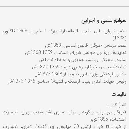
سوابق علمی و اجرایی
عضو شورای عالی علمی دائره‌المعارف بزرگ اسلامی از 1368 تاکنون
(1393)
عضو مجلس خبرگان قانون اساسی: 1358ش
نمايندۀ دورۀ اول مجلس شورای اسلامی: 1359-1363ش
مشاور فرهنگی رياست جمهوری: 1363-1368ش
نمايندۀ مجلس خبرگان رهبری دوم : 1369-1377ش
مشاور فرهنگی وزارت امور خارجه از 1368-1377ش
رئيس هيئت امنای بنياد فرهنگ و انديشۀ معاصر: 1376-1376ش
تالیفات
الف) کتاب:
آموزگار من نواب، چگونه با نواب صفوی آشنا شدم، تهران، انتشارات
اطلاعات، 1385ش؛
از خرداد تا خرداد ارتش 20 ميليونی چه گفت؟، تهران، انتشارات