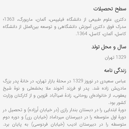
سطح تحصیلات
دکتری علوم طبیعی از دانشگاه فیلیپس، آلمان، ماربورگ، 1363؛
مدرک فوق دکتری آموزش دانشگاهی و توسعه بین‌الملل از دانشگاه
کاسل، آلمان، کاسل، 1364.
سال و محل تولد
1329 تهران
زندگی نامه
عباس سعیدی در نوروز 1329 در محلۀ بازار تهران، در خانۀ پدر بزرگ
مادریش زاده شد. پدر او فرزند آخوند ملا بخشعلی و نوۀ شیخ
یعقوب، از خانواده‌ای روحانی، زادۀ ضیاآباد قزوین و از کارکنان وزارت
کشور بود.
دورۀ ابتدایی را در دبستان بندار رازی (در خیابان لُرزاده) و تحصیل در
دورۀ اول متوسطه را در دبیرستان میرداماد (خیابان ری) و دوره دوم
متوسطه را در دبیرستان ادیب (خیابان فردوسی) به ‌پایان برد.