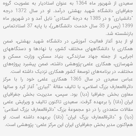
سعیدی از شهریور ماه 1364 به عنوان استادیار به عضویت گروه
جغرافیای دانشگاه شهید بهشتی درآمد. او در سال 1372 درجه
"دانشیاری" و در 1385 به درجة "استادی" نایل آمد و در شهریور ماه
1399 (پس از 35 سال خدمت دانشگاهی)، با پایه 37 استادتمامی
بازنشسته شد.
او از بدو آغاز فعالیت آموزشی در دانشگاه شهید بهشتی، ضمن
همکاری با دانشگاههای مختلف کشور، با نهادها و دستگاههای
اجرایی، از جمله جهاد سازندگی، بنیاد مسکن، وزارت مسکن و
شهرسازی، همکاری علمی-پژوهشی داشته، ضمن پیشبرد پروژه‌های
مختلف، در برنامه‌های توسعة کشور همکاری نزدیک داشته است.
عباس سعیدی در سال 1365 همکاری علمی خود را با مرکز
دائرةالمعارف بزرگ اسلامی، با تالیف مقالۀ "آبیاری" آغاز کرد و سالها
معاون بخش جغرافیا (دبا) بود. سپس، مدیریت بخش جغرافیای
ایران (دانا) را برعهده گرفت. سعیدی تاکنون تالیف و ویرایش علمی
مقالات متعددی را در دو مجموعۀ بزرگ "دائرةالمعارف بزرگ اسلامی"
(دبا) و "دائرةالمعارف بزرگ ایران" (دانا) برعهده داشته است. او
هم‌اکنون مدیر بخش جغرافیای ایران این مرکز علمی- پژوهشی است.