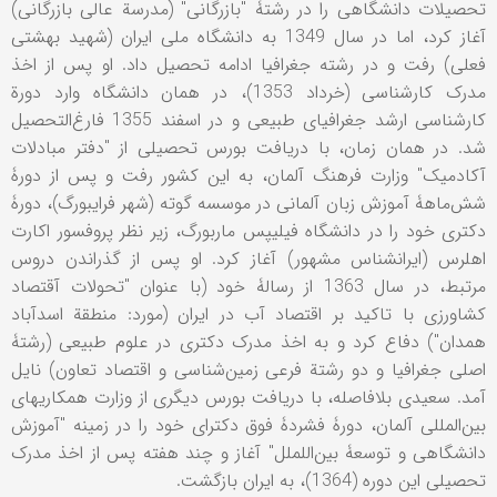
تحصیلات دانشگاهی را در رشتۀ "بازرگانی" (مدرسة عالی بازرگانی)
آغاز کرد، اما در سال 1349 به دانشگاه ملی ایران (شهید بهشتی
فعلی) رفت و در رشته جغرافیا ادامه تحصیل داد. او پس از اخذ
مدرک کارشناسی (خرداد 1353)، در همان دانشگاه وارد دورة
کارشناسی ارشد جغرافیای طبیعی و در اسفند 1355 فارغ‌التحصیل
شد. در همان زمان، با دریافت بورس تحصیلی از "دفتر مبادلات
آکادمیک" وزارت فرهنگ آلمان، به این کشور رفت و پس از دورۀ
شش‌ماهۀ آموزش زبان آلمانی در موسسه گوته (شهر فرایبورگ)، دورۀ
دکتری خود را در دانشگاه فیلیپس ماربورگ، زیر نظر پروفسور اکارت
اهلرس (ایرانشناس مشهور) آغاز کرد. او پس از گذراندن دروس
مرتبط، در سال 1363 از رسالۀ خود (با عنوان "تحولات آقتصاد
کشاورزی با تاکید بر اقتصاد آب در ایران (مورد: منطقة اسدآباد
همدان") دفاع کرد و به اخذ مدرک دکتری در علوم طبیعی (رشتۀ
اصلی جغرافیا و دو رشتة فرعی زمین‌شناسی و اقتصاد تعاون) نایل
آمد. سعیدی بلافاصله، با دریافت بورس دیگری از وزارت همکاریهای
بین‌المللی آلمان، دورۀ فشردۀ فوق دکترای خود را در زمینه "آموزش
دانشگاهی و توسعۀ بین‌اللملل" آغاز و چند هفته پس از اخذ مدرک
تحصیلی این دوره (1364)، به ایران بازگشت.