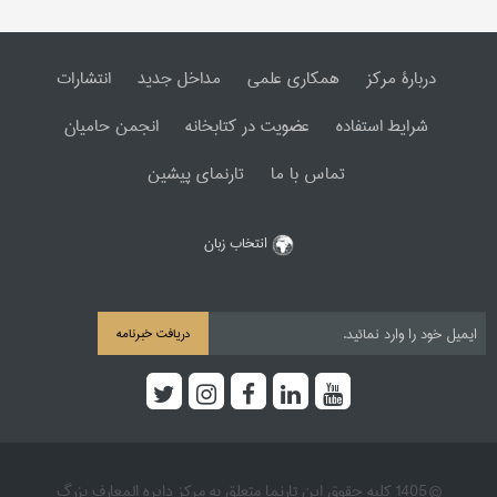
دربارۀ مرکز
همکاری علمی
مداخل جدید
انتشارات
شرایط استفاده
عضویت در کتابخانه
انجمن حامیان
تماس با ما
تارنمای پیشین
انتخاب زبان
دریافت خبرنامه
© 1405 کلیه حقوق این تارنما متعلق به مرکز دایره المعارف بزرگ