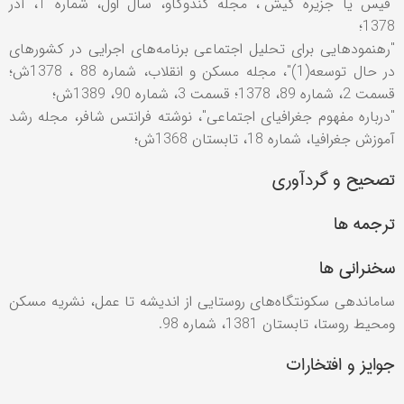
"قيس يا جزيره كيش"، مجله كندوكاو، سال اول، شماره 1، آذر
1378؛
"رهنمودهايی برای تحليل اجتماعی برنامه‌های اجرايی در كشورهای
در حال توسعه(1)"، مجله مسكن و انقلاب، شماره 88 ، 1378ش؛
قسمت 2، شماره 89، 1378؛ قسمت 3، شماره 90، 1389ش؛
"درباره مفهوم جغرافيای اجتماعی"، نوشته فرانتس شافر، مجله رشد
آموزش جغرافيا، شماره 18، تابستان 1368ش؛
تصحیح و گردآوری
ترجمه ها
سخنرانی ها
ساماندهی سکونتگاه‌های روستايی از انديشه تا عمل، نشريه مسکن
ومحيط روستا، تابستان 1381، شماره 98.
جوایز و افتخارات