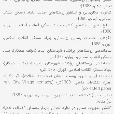
(چاپ دهم، 1388)؛
شالوده مکان‌یابی و استقرار روستاهای جدید، بنیاد مسکن انقلاب
اسلامی، تهران، 1388؛
سطح بندی روستاهای کشور، بنیاد مسکن انقلاب اسلامی، تهران،
1388؛
الگوهای خدمات رسانی روستائی، بنیاد مسکن انقلاب اسلامی،
تهران، 1388؛
ساماندهی روستاهای پراکنده شهرستان ايذه، (مؤلف همکار)، بنياد
مسکن انقلاب اسلامی، تهران، 1377ش؛
ساماندهی روستاهای پراکنده شهرستان رامهرهز، (مؤلف همکار)،
بنياد مسکن انقلاب اسلامی، تهران، 1376ش؛
(ترجمه) ايران، شهر، روستا، عشاير (مجموعه مقالات)، اثر ايکارت
اهلرز، انتشارات منشی، 1380ش؛ (Iran, City, Village nomads;
collected paper)
(مدير علمی) دانشنامه مدیرت شهری و روستایی، تهران، 1387؛
ب) مقاله:
"نقش مديريت سنتی در توليد فضای پايدار روستايی" (مؤلف همراه