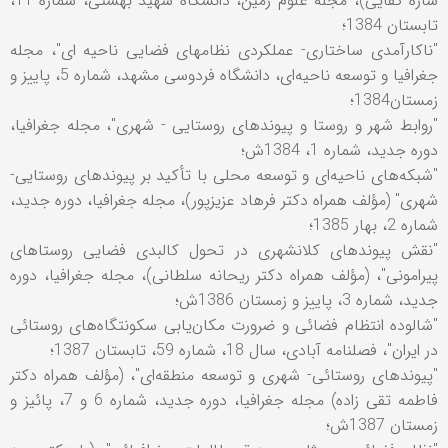
ساره کفايی)، مجله علوم زمين، دانشگاه شهيد بهشتی، شماره 11،
تابستان 1384؛
"ناکارآمدی ساختاری- عملكردی نظامهای فضايی ناحيه ای"، مجله
جغرافيا و توسعه ناحيه‌ای، دانشگاه فردوسی مشهد، شماره 5، پاييز و
زمستان1384؛
"روابط شهر و روستا و پيوندهای روستايی - شهری"، مجله جغرافيا،
دوره جديد، شماره 1، 1384ش؛
"شبکه‌های ناحیه‌ای و توسعه محلی با تأکید بر پیوندهای روستایی-
شهری" (مؤلف همراه دکتر فرهاد عزیزپور)، مجله جغرافيا، دوره جديد،
شماره 2، بهار 1385؛
"نقش پيوندهای كلانشهری در تحول كالبدی فضايی روستاهای
پيرامونی"، (مؤلف همراه دکتر ريحانه سلطانی)، مجله جغرافيا، دوره
جديد، شماره 3، پاییز و زمستان 1386ش؛
"شالوده انتظام فضائی و ضرورت مکان‌یابی سکونتگاه‌های روستائی
در ایران"، فصلنامه آبادی، سال 18، شماره 59، تابستان 1387؛
"پیوندهای روستائی- شهری و توسعه منطقه‌ای"، (مؤلف همراه دکتر
فاطمه تقی زاده) مجله جغرافيا، دوره جديد، شماره 6 و 7، پائیز و
زمستان 1387ش؛