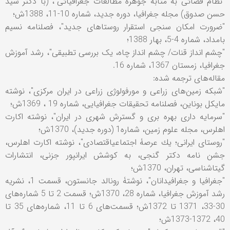
"نظام فضائی به مثابه جوهرة مطالعات جغرافیائی"، (با دکتر سید
حسن صدوق) مجله جغرافيا، دوره جديد، شماره 10-11، 1388ش؛
"ضرورت امکان سنجی استقرار روستاهای جدید"، فصلنامه نسیم
بامداد، شماره 4-5، بهار 1388؛
"چشم انداز قنات/ چشم انداز چاه، يک بررسی تطبيقی"، رشد آموزش
جغرافيا، زمستان 1367، شماره 16.
مقاله‌های ترجمه شده:
"شبكه زمين‌های زراعی و مورفولوژی زراعی در ايران مركزی"، نوشته
مايكل بوناين، فصلنامه تحقيقات جغرافيايی، شماره 19 ، 1369ش؛
"سرمايه داری بهره بری و گسترش شهری در ايران"، نوشته اكارت
اهلرس، مجله علوم زمين، شماره1 (دوره جديد)، 1370ش؛
"روستای ايرانی؛ يك عرصۀ اجتماعیاقتصادی"، نوشته اكارت اهلرس،
جشن نامه دكتر گنجی، به كوشش ايرانپور جزنی، انتشارات
گيتاشناسی، تهران، 1370ش؛
"جغرافيا و جغرافيدانان"، نوشتۀ رونالد جانستون، قسمت 1، نشريه
رشد آموزش جغرافيا، شماره 28، 1370ش؛ قسمت 2 تا 5 شماره‌های
30-33، 1371 تا 1372ش؛ قسمت‌های 6 تا 11، شماره‌های 35 تا
40، 1372-1373ش؛