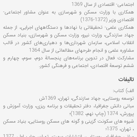
اجتماعی- اقتصادی از سال 1369
همکاری با وزارت مسکن و شهرسازی به عنوان مشاور اجتماعی-
اقتصادی وزیر (1372-1376)
همكاری علمی- تحقیقاتی با نهادها و دستگاههای اجرایی، از جمله
جهاد سازندگی، وزارت نیرو، وزارت مسكن و شهرسازی، بنیاد مسكن
انقلاب اسلامی، سازمان شهرداری‌ها و دهیاری‌های کشور در قالب
مشاوره علمی و انجام طرحهای مطالعاتی از سال 1364
مشارکت فعال در تدوین برنامه‌های پنجسالۀ دوم، سوم، چهارم و
ششم توسعۀ اقتصادی، اجتماعی و فرهنگی کشور.
تالیفات
الف) كتاب:
توسعه روستایی، جهاد سازندگی، تهران، 1369ش
مبانی دانش جغرافيا، دفتر تحقيقات و برنامه ريزی، وزارت آموزش و
پرورش، 1374 (چاپ نهم، 1382)؛
شيوه های سكونت گزينی و گونه های مسكن روستايی، بنياد مسكن
، تهران، 1375؛
مبانی جغرافيای روستايی، انتشارات سمت، تهران، چاپ اول، 1377