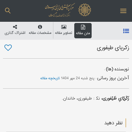
تصاویر مقاله
مشخصات مقاله
اشتراک گذاری
متن مقاله
زکریای طیفوری
نویسنده (ها)
:
آخرین بروز رسانی
:
پنج شنبه 24 مهر 1404
تاریخچه مقاله
زَکَریّایِ طَیْفوری،
نک‍ : طیفوری، خاندان.
نظر دهید