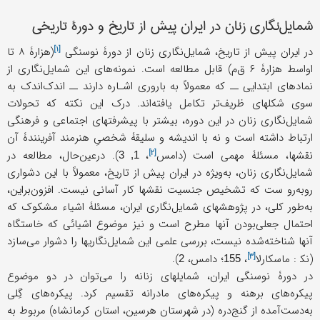
شمایل‌نگاری زنان در ایران پیش از تاریخ و دورۀ تاریخی
[۱]
در ایران پیش از تاریخ، شمایل‌نگاری زنان از دورۀ
نوسنگی
(هزارۀ ۸ تا
اواسط هزارۀ ۶ ق‌م) قابل مطالعه است. نمونه‌های این شمایل‌نگاری از
نمادهای ابتدایی ــ که معمولاً به باروری اشـاره دارند ــ اندک‌اندک به
سوی شکلهای ظریف‌تر تکامل یافته‌اند. درک این نکته که تحولات
شمایل‌نگاری زنان در این دوره، بیشتر با پیشرفتهای اجتماعی و فرهنگی
ارتباط داشته است و نه با اندیشه و سلیقۀ شخصیِ هنرمند آفرینندۀ آن
[۲]
نقشها، مسئلۀ مهمی است (
دامس
،
). در‌عین‌حال، مطالعه در
1, 3
شمایل‌نگاری زنان، به‌ویژه در ایران پیش از تاریخ، معمولاً با این دشواری
روبه‌رو ست که تشخیص جنسیت نقشها کار آسانی نیست. افزون‌براین،
به‌طور کلی، در پژوهشهای شمایل‌نگاری ایران، مسئلۀ اشیاء مشکوک که
احتمال جعلی‌بودن آنها مطرح است و نیز موضوع اشیائی که خاستگاه
آنها شناخته‌شده نیست، بررسی علمی این شمایل‌نگاریها را دشوار می‌سازد
[۳]
(نک‍ :
ماسکارلا
،
؛ دامس،
).
2
155
در دورۀ نوسنگی ایران، شمایلهای زنانه را می‌توان در دو موضوع
پیکره‌های برهنه و پیکره‌های مادرانه تقسیم‌ کرد. پیکره‌های گِلی
به‌دست‌آمده از گنج‌دره (در شهرستان هرسین، استان کرمانشاه) مربوط به