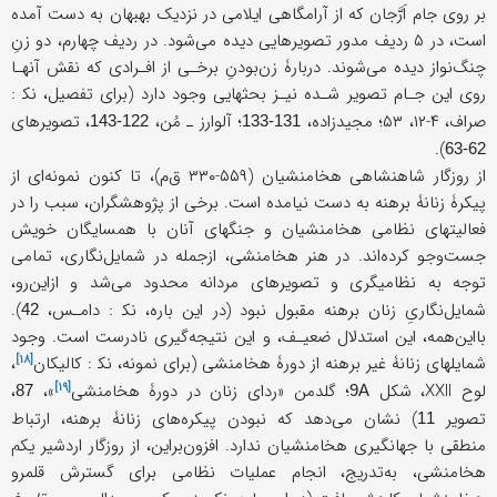
بر روی جام اَرَّجان که از آرامگاهی ایلامی در نزدیک بهبهان به دست آمده
است، در ۵ ردیف مدور تصویرهایی دیده می‌شود. در ردیف چهارم، دو زنِ
چنگ‌نواز دیده می‌شوند. دربارۀ زن‌بودنِ برخـی از افـرادی که نقش آنهـا
روی این جـام تصویر شـده نیـز بحثهایی وجود دارد (برای تفصیل، نک‍ :
صراف، ۴-۱۲، ۵۳؛ مجیدزاده،
؛ آلوارز ـ مُن،
، تصویرهای
122-143
131-133
).
62-63
از روزگار شاهنشاهی هخامنشیان (۵۵۹-۳۳۰ ق‌م)، تا کنون نمونه‌ای از
پیکرۀ زنانۀ برهنه به دست نیامده است. برخی از پژوهشگران، سبب را در
فعالیتهای نظامی هخامنشیان و جنگهای آنان با همسایگان خویش
جست‌وجو کرده‌اند. در هنر هخامنشی، ازجمله در شمایل‌نگاری، تمامی
توجه به نظامیگری و تصویرهای مردانه محدود می‌شد و ازاین‌رو،
شمایل‌نگاریِ زنان برهنه مقبول نبود (در این باره، نک‍ : دامـس،
).
42
بااین‌همه، این استدلال ضعیـف، و این نتیجه‌گیری نادرست است. وجود
[۱۸]
شمایلهای زنانۀ غیر برهنه از دورۀ هخامنشی (برای نمونه، نک‍ :
کالیکان
،
[۱۹]
لوح XXII، شکل
؛ گلدمن «
ردای زنان در دورۀ هخامنشی
»،
،
87
9A
تصویر
) نشان می‌دهد که نبودن پیکره‌های زنانۀ برهنه، ارتباط
11
منطقی با جهانگیری هخامنشیان ندارد. افزون‌براین، از روزگار اردشیر یکم
هخامنشی، به‌تدریج، انجام عملیات نظامی برای گسترش قلمرو