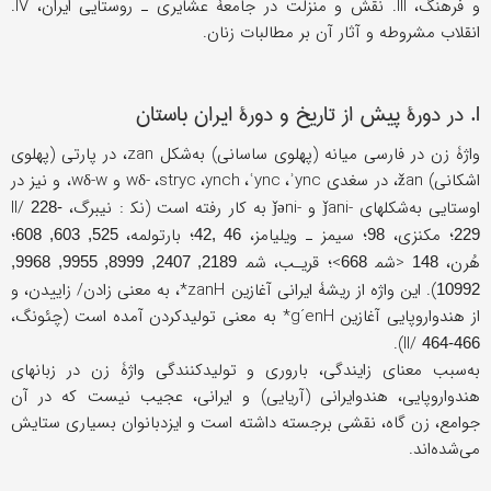
و فرهنگ، III. نقش و منزلت در جامعۀ عشایری ـ روستایی ایران، IV.
انقلاب مشروطه و آثار آن بر مطالبات زنان.
I. در دورۀ پیش از تاریخ و دورۀ ایران باستان
واژۀ زن در فارسی میانه (پهلوی ساسانی) به‌شکل zan، در پارتی (پهلوی
اشکانی) žan، در سغدی ʾync،
؛
ʿync،
؛
ynch،
؛
stryc،
؛
-wδ و wδ-w، و نیز در
اوستایی به‌شکلهای -ǰani و -ǰəni به کار رفته است (نک‍ : نیبرگ، II/
228-
؛ مکنزی،
؛ سیمز ـ ویلیامز،
؛ بارتولمه،
؛
525, 603, 608
46 ,42
98
229
هُرن،
<شم‍
>؛ قریـب، شم‍
2189, 2407, 8999, 9955, 9968,
668
148
). این واژه از ریشۀ ایرانی آغازین zanH*، به معنی زادن/ زاییدن، و
10992
از هندواروپایی آغازین g´enH* به معنی تولیدکردن آمده است (چئونگ،
).
II/
464-466
به‌سبب معنای زایندگی، باروری و تولیدکنندگی واژۀ زن در زبانهای
هندواروپایی، هندوایرانی (آریایی) و ایرانی، عجیب نیست که در آن
جوامع، زن گاه، نقشی برجسته داشته است و ایزدبانوان بسیاری ستایش
می‌شده‌اند.