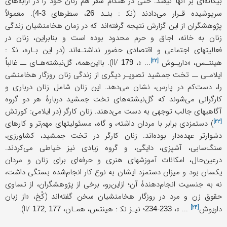
بیگانه‌ای بر آنها نیفتد. حتى در هنگام سفر هم زنان خود را در ارابه‌های
سرپوشیده قـرار می‌دادند (نک‍ : بنـد
، سطرهای
). معمولاً
3-4
26
پژوهشگران از این گزارش نتیجه گرفته‌اند که در زمان هخامنشیان زندگی‌
زنان به خانه، اجاق و حرم محدود بوده است و بنابراین، زنان در
فعالیتهای اجتماعی و اقتصادی حضور نداشتـه‌اند (در این بـاره، نک‍ :
[۲۲]
هینتـس، «
داریـوش
... »، II/
). بااین‌همه، گل‌نبشته‌هـای ــ غالباً
179
ایلامـی ــ تخت جمشید تصویـر دیگری از زندگی زنان روزگار هخامنشی
را، دست‌کم در پارس، نشان می‌دهد. این زنان شامل زنان درباری و
کارگرانی می‌شوند که گل‌نبشته‌های تخت جمشید دربارۀ هر دو گروه
آگاهیهای جالب توجهی به دست می‌دهند. زنان کارگر (در ایلامی:
کورتش
[۲۳]
) دستمزدی برابر با مردان داشته، و گاه، مسئولیتهای مهم‌تر و کارهای
دشوارتر عهده‌دار بوده‌اند. زنان کارگر در تخت جمشید، کشاورزی،
سنگ‌سابی، آشپزی، دایگی، و گروه زیادی نیز خیاطی می‌کردند.
درعین‌حال، امکانات آموزشهای هنری و حرفه‌ای برای زنان و مردان
یکسان بود و میزان دستمزد ایشان به نوع کار انجام‌شده بستگی داشت،
نه به جنسیت انجام‌دهندۀ آن؛ ازاین‌رو، برخی از پژوهشگران، از تساوی
حقوق زن و مرد در روزگار هخامنشیان سخن گفته‌اند (کُخ، «
از زبان
[۲۴]
داریوش
... »،
؛ نیـز نک‍ : هینتس، همـان، II/
,
).
172
177
233-234