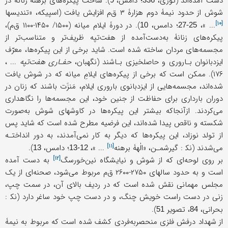
دست آمده‌اند (توزی،
؛ دامس،
). ساخت پیکره‌های برهنۀ زنانه در
شوش از حدود نیمۀ دوم هزارۀ ۳ ق‌م افزایش یافت (اسپیکه، «
تندیسها
[۱۰]
... »،
؛ دامس،
). در دورۀ ایلام میانه (۱۵۰۰/ ۱۴۵۰-۱۱۰۰ ق‌م)،
10
25-27
پیکره‌های زنانۀ به‌دست‌آمده از هفت‌تپه ظریف‌تر و متناسب‌تر از
مجسمه‌های مردان ساخته شده است. شاید برخی از این پیکره‌ها، معرّف
ایزدبانوان بـاروری و حاصلخیزی بـاشند (نگهبان،
حفـاری هفت‌تپه
... ،
۱۷۶). ممکن است که برخی از پیکره‌های ایلامِ میانه که در شوش یافت
شده‌اند، مجسمه‌هایی از ایزدبانوی باروری ایلام، مَنزَت باشند که زنان در
دوران بارداری برای حفاظت از جنین خود، این مجسمه‌ها را نگاهداری
می‌کردند. ازآنجاکه بیشتر این پیکره‌ها در کاوشهای شوش به‌صورت
شکسته و ناقص پیدا شده‌اند، این فرضیه مطرح شده است که شاید پس
از تولد نوزاد، این پیکره‌ها که دیگر به کار نمی‌آمدند، به دور انداختـه
[۱۱]
می‌شدند (نک‍ : گیرشمـن، «
الٰهۀ برهنه
... »،
؛ دامس،
).
13
12-13
[۱۲]
بر روی لوحه‌ای که از شوش و نیایشگاه
نین‌خورسگ
به دست آمده
است و به حدود سالهای ۲۷۵۰-۲۶۰۰ ق‌م مربوط می‌شود، صحنه‌ای از یک
مجلس مهمانی نقش شده است که در ردیف بالای آن، در سمت چپ،
زنی در دست راست خویش چنگ، و در دست چپ خود ساغر دارد (نک‍ :
بحرانی،
، تصویر
).
51
84
از شهداد درفش فلزی منحصربه‌فردی کشف شده است که مربوط به نیمۀ