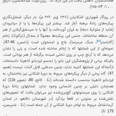
هخامنشیان کاهش یافت (در این باره، نک‍ : زرین‌کوب، عبدالحسین،
تاریخ
... ، ۱/ ۱۷۴-۱۷۵).
در روزگار شهریاری اشکانیان (۲۳۸ ق‌م -۲۲۶ م)، بار دیگر، شمایل‌نگاری
پیکره‌های زنانۀ برهنه آغاز شد. بیشتر این پیکره‌ها را یا از میانرودان
(شاید از سلوکیۀ دجله) به ایران آورده‌اند، یا آنها را با سرمشق‌گرفتن از هنر
آن منطقه ساخته‌اند. جنس این پیکره‌ها معمولاً از سفـال (تراکوتا)، رُخام
[۲۰]
(
آلاباستر
، سنگ مرمرنما)، عاج و استخوان است (دامس،
).
46-47
نمونه‌ای از این شمایلها که با رُخام ساخته شده است، و زنی را نشان
می‌دهد که با آرنج چپ بر روی تختی لمیده، برگرفته از هنر یونانی است.
بااینکه برخی از پژوهشگران این بانو را تجسمِ ایزدبانو اَناهیتا دانسته‌اند،
ازآنجاکه این شمایلها کتیبه ندارد، چنین مدعایی قابل اثبات نیست (همو،
). گاه برخی از دیگر پیکره‌های مربوط به دورۀ اشکانی نیز به‌احتمال، به
47
ایزدبانو اناهیتا منتسب دانسته شده‌اند (نک‍ : کالج،
، تصویر
) که
11b
80
همچنان دلیلی بر چنین انتسابی وجود ندارد. شمایلهای زنانۀ دورۀ
اشکانی را روی سرستونهای گچ‌بری‌شده نیز می‌توان یافت که تصویرهای
نقش‌شده بر ستونی در قلعۀ یزدگرد (در شهرستان دالاهو، در استان
کرمانشاه)، مربوط به اواخر دورۀ اشکانی از آن جمله است (نک‍ : مَتییِسِن،
).
II/
179