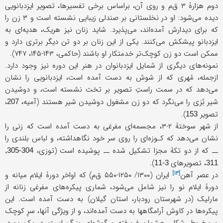
دوم هزارۀ ۳ ق‌م و روی آن، براساس برخی تفسیرها، تصویر ایزدبانویی
دیده می‌شود: او در نخلستانی بر صندلی زیبایی نشسته است و ۳ زن را
که برای دیدارش آمده‌اند، می‌پذیرد. شاید زنان نیز هریک، هدیه‌ای به
ایزدبانو پیشکش می‌کنند. یکی از این زنان بر دو تن دیگر برتری دارد و
ممکن است دو زن کوچک‌تر خدمتکار او باشند (حاکمی، ۱۴۳-۱۴۵، ۷۴۷).
نمونه‌های دیگری از شمایل ایزدبانوان در هنر این دوره نیز وجود دارد.
ازجمله، مُهری که از شوش به دست آمده است، ایزدبانویی را نشان
می‌دهد که در سمت راستِ تصویر بر تخت نشسته است، و دوشیدن
شیر بُزی را می‌‌نگرد که دو زن مشغول دوشیدن شیر هستند (آمیه،
،
207
تصویر
).
153
از شهر سوختۀ ۲-۳، مجسمه‌ای مفرغی به دست آمده است که زنی را
نشان می‌دهد که کـوزه‌ای را روی سر خود نگاهداشته، و لباس بلندی را
ــ که از دو تکۀ مجزا تشکیل شده ــ پوشیده است (توزی،
304-305,
، تصویرهای
).
3-11
311
[۱۳]
در
عصر آهن
ایران (۱۳۰۰/ ۱۲۵۰-۵۵۰ ق‌م) که اواخر دورۀ ایلام میانه و
دورۀ ایلام نو را نیز شامل می‌شود، شماری پیکره‌های مفرغی زنانه از
مارلیک (در شهرستان رودبار، استان گیلان) به دست آمده است. این
پیکره‌ها در کاوش آرامگاهها به دست آمده‌اند، و از ویژگی آنها، سرِ کوچک