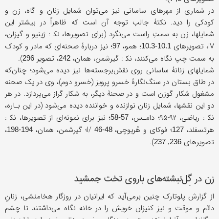
در شماری از مهرهای ساسانی نیز می‌توان شمایل زنان و گاه، زن و
کودکی را دید. نکتۀ جالب توجه آن است که ظاهراً در بیشتر این
شمایلها، زن به سمتِ راست می‌نگرد (برای تصویرها، نک‍ : ژینیو و گیزلن،
IV، تصویرهای
؛ همو،
؛ نیز دربارۀ صحنه‌ای که مادر و کودک
97
10.1-10.3
به سمت چپ نگاه می‌کنند، نک‍ : گیرشمن، همان،
، تصویر
).
296
242
شمایلهای زنانۀ ساسانی روی نقش‌برجسته‌ها نیز دیده می‌شود؛ چنان‌که
در طاق بستان در سنگ‌نگارۀ خسرو پرویز (خسرو دوم)، وی در یک صحنه
مشغول شکار گوزن است و در صحنۀ دیگر، به شکار گراز می‌پردازد. در هر
دو این نقشها، شمایل زنان نوازنده و خواننده دیده می‌شود (در این بـاره،
نک‍ : ریاضی، ۹۲-۹۵؛ دامـس،
؛ نیز برای نمونه‌ای از تصویرها، نک‍ :
57-58
هرتسفلد،
؛ فوکای و هُریوچی، I/
؛ گیرشمن، همان،
،
194-198
46-48
127
تصویرهای
).
236, 237
زن در گِل‌نبشته‌های باروی تخت جمشید
از گزارش پلوتارک چنین برمی‌آید که ایرانیان در روزگار هخامنشی، زنانِ
دائم و موقت و نیز کنیزان خویش را در خانه نگاه می‌داشتند تا چشم