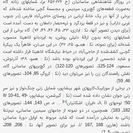
در روزگار شاهنشاهی ساسانیان (ح ۲۲۶-۶۵۲ م)، شمایلهای زنانه گاه
به‌صورت قطعه‌های گچ‌بری، سردیس و مجسمۀ گچی ساخته شده‌اند که
برخی از آنها در یک خانۀ اربابی در روستای حاجی‌آباد فارس (در جنوب
غربی داراب) و نیز در قلعۀ یزدگرد و تپه‌حصار دامغان به دست آمده است
(برای دیدن تصویر آنها، نک‍ : ایازی، ۳۳، ۴۵، ۴۶، ۴۹، ۷۶). گاه برخی از این
شمایلهای زنانه بدون ارائۀ دلیلی روشن، به ایزدبانو اناهیتا منسوب
شده‌اند (برای نمونه، نک‍ : همـو، ۲۵، ۳۲). در این میـان، ظاهراً یک پیکرۀ
گچـی کشف‌شده از حاجی‌آباد در حیاط نیایشگاه اناهیتا قرار داشته است
و شاید تجسمی از این ایزدبانو بوده باشد (نک‍ : همو، ۳۸؛ آذرنوش،
مسعود،
، تصویرهای
). در گچ‌بریهای ساسانی گاه،
120-122
124-125
نقش رقصندگان زن را نیز می‌توان دید (نک‍ : کروگر،
، تصویرهای
85, 104
).
46, 59
در برخی از موزاییک‌کاریهای شهر بیشاپور، شمایل زنی چنگ‌نواز و نیز سرِ
زنی جوان نشان داده شده است (نک‍ : گیرشمن، بیشاپور،
II/ 10-41, 49-
[۲۱]
لوحهای A, B، «
ایران: اشکانیان
... »، ص
، تصویرهای
50؛
143, 144
). همچنین، در دو نمونه از جامهای سیمین ساسانی، نیم‌تنۀ
182, 183
زنانی به نمایش درآمده است که شاید مربوط به اوایل دورۀ ساسانی
باشند (هارپر، I/
، نیز برای تصویر آنها، نک‍ :
،
206, 208
167, 168
تصویرهای
).
5, 7