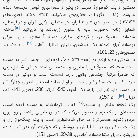
و مخروطی‌شکل، چشمان فرورفته و گوشهای بزرگ است. در یک مورد،
بخشی از یک گوشوارۀ مفرغی در یکی از سوراخهای گوش مجسمه دیده
می‌شود (نک‍ : نگهبـان،
حفاریهای مارلیک
، ۳۵۴- ۳۵۸، تصویرهای
۱۴۴-۱۴۷). در عصر آهن ۲ و ۳ ایران، در مناطق مرکزی ایران و در لرستان،
[۱۴]
شمایل زنانه به‌صورت پایه یا ستون زن‌مانند یا
کاریاتید
ساخته
شده‌اند. معمولاً این پیکره‌های مفرغی دستۀ آینه‌های مدورِ مفرغی
[۱۵]
بوده‌اند (برای نمونه، نک‍ : گیرشمن، «
ایران: ایرانیان آغازین
... »،
، نیز
76
تصویرهای
).
23, 101
در شوش دورۀ ایلام نو (۱۱۰۰- ۵۳۹ ق‌م)، لوحه‌ای از جنس قیر به دست
آمده است که معمولاً آن را «بانوی ریسنده» می‌نامند. در این شمایل، زنی
که ظاهراً مرتبۀ اجتماعی والایی دارد، نشسته است و دوکی در دست
دارد. یک زن خدمتکار نیز پشت سر او ایستاده است و بادبزنی چهارگوش
در دست دارد (در این باره، نک‍ : آمیه،
؛ کارتر،
، تصویر
؛ کخ،
141
200
540
[۱۶]
«
زنان
... »،
).
157
[۱۷]
یک قطعۀ مفرغی یا
سیتولا
که در کرمانشاه به دست آمده است،
صحنه‌ای از یک بزم را تصویر می‌کند که در آن بانویی والامقام روبه‌روی
مردی (شاید همسرش) در حال شادخواری است و یک چنگ‌نواز زن و
یک خدمتکار زن نیز با آرایش و پوششی که جزئیات آن به‌روشنی دیده
می‌شود، قابل مشاهده‌اند (دامس،
، تصویر
).
151
38-39