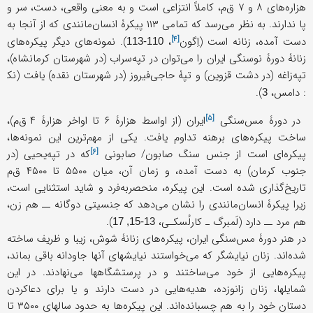
هزاره‌های ۸ و ۷ ق‌م، کاملاً انتزاعی است و به معنی واقعی، دست، سر و
پا ندارند. به نظر می‌رسد که تمامی ۱۱۳ پیکرۀ انسان‌مانندی که از آنجا به
[۴]
دست آمده، زنانه است (
اِگون
،
). نمونه‌های دیگر پیکره‌های
110-113
زنانۀ دورۀ نوسنگی ایران را می‌توان در تپه‌سراب (در شهرستان کرمانشاه)،
تپه‌زاغه (در دشت قزوین) و تپۀ حاجی‌فیروز (در شهرستان نقده) یافت (نک‍
: دامس،
).
3
[۵]
در دورۀ
مس‌سنگی
ایران (از اواسط هزارۀ ۶ تا اواخر هزارۀ ۴ ق‌م)،
ساخت پیکره‌های برهنه تداوم یافت. یکی از مهم‌ترین این نمونه‌ها،
[۶]
پیکره‌ای است از جنس سنگ صابون/
صابونی
که در تپه‌یحیى (در
جنوب کرمان) به دست آمده، و زمان آن، میان ۵۵۰۰ تا ۴۵۰۰ ق‌م
تاریخ‌گذاری شده است. این پیکره، منحصربه‌فرد و شاید استثنایی است،
زیرا پیکرۀ انسان‌مانندی را نشان می‌دهد که جنسیتی دوگانه ــ هم زن،
هم مرد ــ دارد (لَمبرگ ـ کارلُسکـی،
).
13-15, 17
در هنر دورۀ مس‌سنگی ایران، پیکره‌های زنانۀ شوش، زیبا و ظریف ساخته
شده‌اند. زنان نیایشگر که می‌خواستند نیایشهای آنها جاودانه باقی بماند،
پیکره‌هایی از خود می‌ساختند و در پرستشگاهها می‌نهادند. در این
شمایلها، زنان زانوزده، هدیه‌هایی در دست دارند و یا برای دعاکردن
دستان خود را به هم چسبانده‌اند. این پیکره‌ها به حدود سالهای ۳۵۰۰ تا