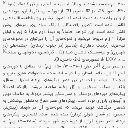
[۷]
۳۱۰۰ ق‌م منتسب شده‌اند و زنانْ لباس بلند ایلامی بر تن کرده‌اند (
بنوئا
،
، تصویر
، نیز
، تصویر
). از دورۀ مس‌سنگی ایران، نمونه‌هایی
31
62
25
59
از زنان رقصنده به دست آمده که تصویر ایشان روی قطعه‌سفالینه‌هایی
نقاشی شده است. تصویر رقصندگان با رنگ سیاه روی زمینه‌ای روشن
نقش شده است. این شواهد احتمالاً به نیمۀ دوم هزارۀ ۵ ق‌م و اوایل
هزارۀ ۴ ق‌م مربوط می‌شود و نمونه‌های آن را می‌توان در محوطه‌های
تپه‌خزینه (نزدیک دهلران)، چُغاسبز (در جنوب لرستان)، چشمه‌علی (در
[۸]
شهـرری) و تپه‌سیـلک کاشـان دیـد (نک‍ : گیرشمـن، «
کاوشهـای سیلک
... »، I/ LXXV، تصویرهای
؛ دامس،
).
8
1-2
[۹]
در عصر
مفرغ
در ایران (۳۱۰۰-۱۳۰۰/ ۱۲۵۰ ق‌م)، که مطابق با دوره‌های
ایلام آغازین، ایلام باستان و ایلام میانه است، محصولات هنری تنوع و
پیچیدگی بیشتر یافت. در این عصر، پیکره‌های برهنه نه‌تنها از سفال،
بلکه از سنگ، استخوان و گِل پخته ساخته می‌شد. بااینکه احتمالاً
پیکره‌های دوره‌های نوسنگی و مس‌سنگی بیشتر مربوط به مناسک دینی
و آیینهای باروری بوده است، پیکره‌هایِ عصر مفرغ به‌منظور پیشکش به
شخص درگذشته تولید می‌شد که نمونه‌های آن در شهداد (پیش‌تر:
خبیص، در شمال شرقی کرمان) دیده شده است. قدیم‌ترین پیکره‌های
برهنۀ عصر مفرغ ایران، از دورۀ دومِ شهر سوخته (۲۸۰۰-۲۵۰۰ ق‌م) به
9
336