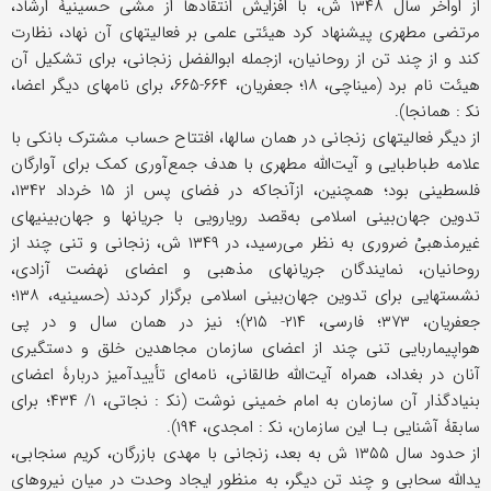
از اواخر سال ۱۳۴۸ ش، با افزایش انتقادها از مشی حسینیۀ ارشاد،
مرتضى مطهری پیشنهاد کرد هیئتی علمی بر فعالیتهای آن نهاد، نظارت
کند و از چند تن از روحانیان، ازجمله ابوالفضل زنجانی، برای تشکیل آن
هیئت نام برد (میناچی، ۱۸؛ جعفریان، ۶۶۴-۶۶۵، برای نامهای دیگر اعضا،
نک‍ : همانجا).
از دیگر فعالیتهای زنجانی در همان سالها، افتتاح حساب مشترک بانکی با
علامه طباطبایی و آیت‌الله مطهری با هدف جمع‌آوری کمک برای آوارگان
فلسطینی بود؛ همچنین، ازآنجاکه در فضای پس از ۱۵ خرداد ۱۳۴۲،
تدوین جهان‌بینی اسلامی به‌قصد رویارویی با جریانها و جهان‌بینیهای
غیرمذهبیْ ضروری به نظر می‌رسید، در ۱۳۴۹ ش، زنجانی و تنی چند از
روحانیان، نمایندگان جریانهای مذهبی و اعضای نهضت آزادی،
نشستهایی برای تدوین جهان‌بینی اسلامی برگزار کردند (حسینیه، ۱۳۸؛
جعفریان، ۳۷۳؛ فارسی، ۲۱۴- ۲۱۵)؛ نیز در همان سال و در پی
هواپیماربایی تنی چند از اعضای سازمان مجاهدین خلق و دستگیری
آنان در بغداد، همراه آیت‌الله طالقانی، نامه‌ای تأییدآمیز دربارۀ اعضای
بنیادگذار آن سازمان به امام خمینی نوشت (نک‍ : نجاتی، ۱/ ۴۳۴؛ برای
سابقۀ آشنایی بـا این سازمان، نک‍ : امجدی، ۱۹۴).
از حدود سال ۱۳۵۵ ش به بعد، زنجانی با مهدی بازرگان، کریم سنجابی،
یدالله سحابی و چند تن دیگر، به منظور ایجاد وحدت در میان نیروهای