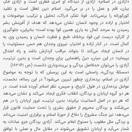
«آزادی در اسلام»: آزادی از دیدگاه او امری فطری است و آزادی فکر،
بیان، قلم و عمل را در بر می‌گیرد. اسلام دین تعقل است و تقلید
کورکورانه را برنمی‌تابد. قوۀ تفکر، ادراک، تحلیل و ترکیب موضوعات و
اختیار و اراده در وجود انسان نشان می‌دهد که هدف از آفرینش بشر
رسیدن به سرحد کمال به یاری همین قوا بوده است؛ بنابراین، جلوگیری
از کارکرد درست این قوا، برخلاف طبع و فطرت انسان و رسیدن وی به
کمال است. در کنار اراده و اختیار، نیروی وجدان هم حس مسئولیت را
در انسان ایجاد می‌کند تا بتواند مراقب کردارش باشد و راه اعتدال
بپیماید؛ در این میان، دینْ راهنمایی برای وجدان است و بدین ترتیب،
آزادی را می‌توان حدفاصل بردگی و بی‌بندوباری دانست (ص ۱۶۱-۱۸۲).
«مسئلۀ بردگی»، پاسخی است به این پرسش که با توجه به موضوع
آزادی در اسلام، برده‌داری چطور تبیین می‌شود؟ در این رساله، نخست،
عوامل برده‌داری در طول تاریخ، و سپس، نظر اسلام آورده شده است. در
هر دو گروه اربابان و بردگان، انقلاب فکری ایجاد می‌کند و نشان می‌دهد
که هر دو در اصل انسانیت برابرند؛ بدین ترتیب، غرور اربابان را در هم
می‌شکند و بردگان محروم از حقوق بشری را تحت حمایت قانون قرار
می‌دهد؛ نیز جنگ مشروع را دفاع از حوزۀ اسلام و برقراری امنیت می‌داند
و بردگی ملل مغلوب را ممنوع اعلام می‌کند. آزادی بردگان جزو عبادات به
شمار می‌آید و اربابان تشویق می‌شوند در مقابل مال و عملی با توافق