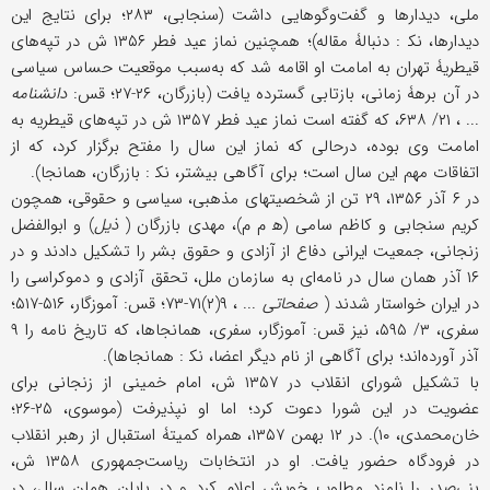
ملی، دیدارها و گفت‌وگوهایی داشت (سنجابی، ۲۸۳؛ برای نتایج این
دیدارها، نک‍ : دنبالۀ مقاله)؛ همچنین نماز عید فطر ۱۳۵۶ ش در تپه‌های
قیطریۀ تهران به امامت او اقامه شد که به‌سبب موقعیت حساس سیاسی
در آن برهۀ زمانی، بازتابی گسترده یافت (بازرگان، ۲۶-۲۷؛ قس:
دانشنامه
... ، ۲۱/ ۶۳۸، که گفته است نماز عید فطر ۱۳۵۷ ش در تپه‌های قیطریه به
امامت وی بوده، درحالی که نماز این سال را مفتح برگزار کرد، که از
اتفاقات مهم این سال است؛ برای آگاهی بیشتر، نک‍ : بازرگان، همانجا).
در ۶ آذر ۱۳۵۶، ۲۹ تن از شخصیتهای مذهبی، سیاسی و حقوقی، همچون
کریم سنجابی و کاظم سامی (ه‍ م م)، مهدی بازرگان (
ذیل
) و ابوالفضل
زنجانی، جمعیت ایرانی دفاع از آزادی و حقوق بشر را تشکیل دادند و در
۱۶ آذر همان سال در نامه‌ای به سازمان ملل، تحقق آزادی و دموکراسی را
در ایران خواستار شدند (
صفحاتی
... ، ۹(۲)۷۱-۷۳؛ قس: آموزگار، ۵۱۶-۵۱۷؛
سفری، ۳/ ۵۹۵، نیز قس: آموزگار، سفری، همانجاها، که تاریخ نامه را ۹
آذر آورده‌اند؛ برای آگاهی از نام دیگر اعضا، نک‍ : همانجاها).
با تشکیل شورای انقلاب در ۱۳۵۷ ش، امام خمینی از زنجانی برای
عضویت در این شورا دعوت کرد؛ اما او نپذیرفت (موسوی، ۲۵-۲۶؛
خان‌محمدی، ۱۰). در ۱۲ بهمن ۱۳۵۷، همراه کمیتۀ استقبال از رهبر انقلاب
در فرودگاه حضور یافت. او در انتخابات ریاست‌جمهوری ۱۳۵۸ ش،
بنی‌صدر را نامزد مطلوب خویش اعلام کرد و در پایان همان سال، در