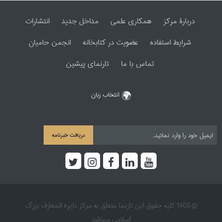
دربارۀ مرکز
همکاری علمی
مداخل جدید
انتشارات
شرایط استفاده
عضویت در کتابخانه
انجمن حامیان
تماس با ما
تارنمای پیشین
انتخاب زبان
دریافت خبرنامه
© 1405 کلیه حقوق این تارنما متعلق به مرکز دایره المعارف بزرگ
اسلامی میباشد