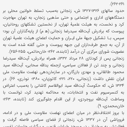
۲۶۱-۲۶۲).
حدود سالهای ۱۳۲۶-۱۳۲۷ ش، زنجانی به‌سبب تسلط خوانین محلی بر
دستگاههای اداری و اجتماعی و حتى مذهبی زنجان، به تهران مهاجرت
کرد و نخست، به هیئت علمیۀ تهران، از نخستین تشکلهای روحانیان،
پیوست که برادرش آیت‌الله سیدرضا زنجانی (ه‍ م) از پایه‌گذاران آن بود؛
سپس، بـا تشکیل جبهۀ ملی ایـران و حمایت اعضای هیئت علمیۀ تهران
از آن، به جمع طرف‌داران این جبهه پیوست و حتى گفته شده است به
عضویت شورای مرکزی آن درآمد (تابنده، ۲۶۲؛ خان‌حاتمی، ۲۵۵-۲۵۶).
زنجانی پس از کودتای ۲۸ مرداد ۱۳۳۲، همراه برادرش، آیت‌الله سیدرضا
زنجانی و چند تن از فعالان سیاسی، ازجمله یدالله سحابی، آیت‌الله سید
محمود طالقانی، و مهدی بازرگان، در سازمان‌دهی نهضت مقاومت ملی
ایران نقش داشت (زنجانی، ۲۲۰، ۲۲۱؛ کاتوزیان، ۳۸۰؛ نوذری، ۶۶). در
۱۳۳۴ ش، که حکومتْ آیت‌الله سید ابوالقاسم کاشانی را به‌سبب اعتراض
به کنسرسیوم نفت و انتخابات، به محاکمه تهدید کرد، توانست با
وساطت آیت‌الله بروجردی، از این اقدام جلوگیری کند (تابنده، ۲۶۳؛
خان‌محمدی، ۹).
با بروز اختلاف‌نظر در میان اعضای نهضت مقاومت ملی و در ادامه،
فروپاشی آن در ۱۳۳۷ ش، زنجانی از فضای سیاسی فاصله گرفت و
فعالیتش به سخنرانی در مسجد خیابان قزوین و برگزاری جلسات تفسیر