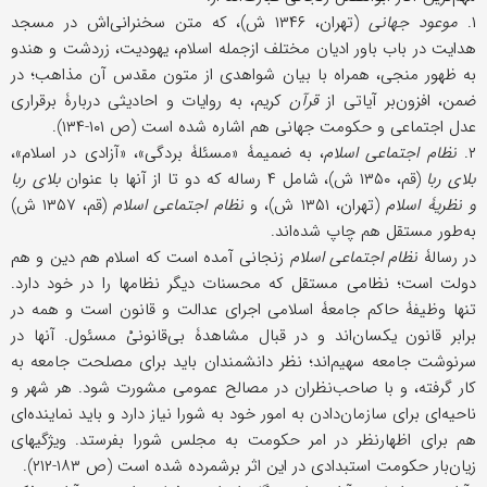
۱.
موعود جهانی
(تهران، ۱۳۴۶ ش)، که متن سخنرانی‌اش در مسجد
هدایت در باب باور ادیان مختلف ازجمله اسلام، یهودیت، زردشت و هندو
به ظهور منجی، همراه با بیان شواهدی از متون مقدس آن مذاهب؛ در
ضمن، افزون‌بر آیاتی از
قرآن
کریم، به روایات و احادیثی دربارۀ برقراری
عدل اجتماعی و حکومت جهانی هم اشاره شده است (ص ۱۰۱-۱۳۴).
۲.
نظام اجتماعی اسلام
، به ضمیمۀ «مسئلۀ بردگی»، «آزادی در اسلام»،
بلای ربا
(قم، ۱۳۵۰ ش)، شامل ۴ رساله که دو تا از آنها با عنوان
بلای ربا
و نظریۀ اسلام
(تهران، ۱۳۵۱ ش)، و
نظام اجتماعی اسلام
(قم، ۱۳۵۷ ش)
به‌طور مستقل هم چاپ شده‌اند.
در رسالۀ
نظام اجتماعی اسلام
زنجانی آمده است که اسلام هم دین و هم
دولت است؛ نظامی مستقل که محسنات دیگر نظامها را در خود دارد.
تنها وظیفۀ حاکم جامعۀ اسلامی اجرای عدالت و قانون است و همه در
برابر قانون یکسان‌اند و در قبال مشاهدۀ بی‌قانونیْ مسئول. آنها در
سرنوشت جامعه سهیم‌اند؛ نظر دانشمندان باید برای مصلحت جامعه به
کار گرفته، و با صاحب‌نظران در مصالح عمومی مشورت شود. هر شهر و
ناحیه‌ای برای سازمان‌دادن به امور خود به شورا نیاز دارد و باید نماینده‌ای
هم برای اظهارنظر در امر حکومت به مجلس شورا بفرستد. ویژگیهای
زیان‌بار حکومت استبدادی در این اثر برشمرده شده است (ص ۱۸۳-۲۱۲).