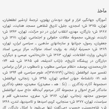
مآخذ
آموزگار، جهانگیر،
فراز و فرود دودمان پهلوی
، ترجمۀ اردشیر لطفعلیان،
تهران، ۱۳۷۵ ش؛ امجدی، جلیل،
تاریخ شفاهی مسجد هدایت
، تهران،
۱۳۸۷ ش؛ بازرگان، مهدی،
انقلاب ایران در دو حرکت
، تهران، ۱۳۶۳ ش؛
تابنده، نورعلی،
مجموعۀ مقالات حقوقی و اجتماعی
، تهران، ۱۳۸۱ ش؛
جعفریان، رسول،
جریانها و سازمانهای مذهبی ـ سیاسی ایران
، تهران،
۱۳۸۹ ش؛
حسینیۀ ارشاد به روایت اسناد ساواک
، مرکز بررسی اسناد
تاریخی وزارت اطلاعات، تهران، ۱۳۸۳ ش؛ خان‌حاتمی، عیسى و دیگران،
«بازرگان در پیشگاه تاریخ»،
بازتاب اندیشه
، قم، ۱۳۸۵ ش، شم‍ ۷۴؛
خان‌محمدی، یوسف، «نظام سیاسی مطلوب و نامطلوب در
قرآن
براساس
تفسیر سید ابوالفضل زنجانی (۱۲۷۹-۱۳۷۱)»،
علوم سیاسی
، قم، ۱۳۹۴ ش،
شم‍ ۷۱؛
دانشنامۀ جهان اسلام
، تهران، ۱۳۹۵ ش؛ زنجانی، ابوالفضل،
«مجموعۀ آثار»،
یادگاری
... (نک‍ : هم‍ ، سعیدی)؛ سعیدی، جعفر،
یادگاری
ماندگار شرح احوال و مجموعۀ آثار مرحوم آیت‌الله حاج سید ابوالفضل
موسوی مجتهد زنجانی
، تهران، ۱۳۸۶ ش؛ سفری، محمدعلی،
قلم و
سیاست
، تهران، ۱۳۷۷ ش؛ سنجابی، کریم،
امیدها و ناامیدیها
، لندن، ۱۳۶۸
ش؛ شاه‌حسینی، حسین، «می‌گفت تنها می‌شود با امثال بازرگان کار