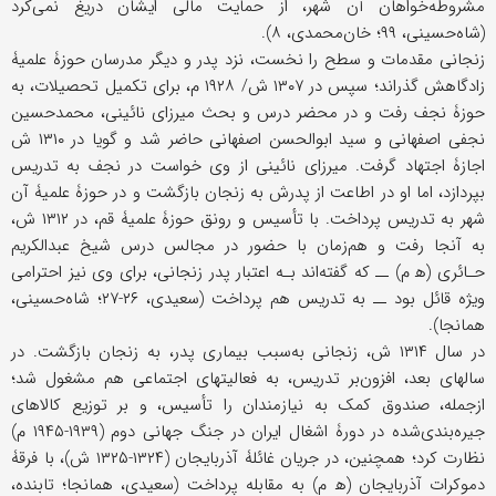
مشروطه‌خواهان آن شهر، از حمایت مالی ایشان دریغ نمی‌کرد
(شاه‌حسینی، ۹۹؛ خان‌محمدی، ۸).
زنجانی مقدمات و سطح را نخست، نزد پدر و دیگر مدرسان حوزۀ علمیۀ
زادگاهش گذراند؛ سپس در ۱۳۰۷ ش/ ۱۹۲۸ م، برای تکمیل تحصیلات، به
حوزۀ نجف رفت و در محضر درس و بحث میرزای نائینی، محمدحسین
نجفی اصفهانی و سید ابوالحسن اصفهانی حاضر شد و گویا در ۱۳۱۰ ش
اجازۀ اجتهاد گرفت. میرزای نائینی از وی خواست در نجف به تدریس
بپردازد، اما او در اطاعت از پدرش به زنجان بازگشت و در حوزۀ علمیۀ آن
شهر به تدریس پرداخت. با تأسیس و رونق حوزۀ علمیۀ قم، در ۱۳۱۲ ش،
به آنجا رفت و هم‌زمان با حضور در مجالس درس شیخ عبدالکریم
حـائری (ه‍ م) ــ که گفته‌اند بـه اعتبار پدر زنجانی، برای وی نیز احترامی
ویژه قائل بود ــ به تدریس هم پرداخت (سعیدی، ۲۶-۲۷؛ شاه‌حسینی،
همانجا).
در سال ۱۳۱۴ ش، زنجانی به‌سبب بیماری پدر، به زنجان بازگشت. در
سالهای بعد، افزون‌بر تدریس، به فعالیتهای اجتماعی هم مشغول شد؛
ازجمله، صندوق کمک به نیازمندان را تأسیس، و بر توزیع کالاهای
جیره‌بندی‌شده در دورۀ اشغال ایران در جنگ جهانی دوم (۱۹۳۹-۱۹۴۵ م)
نظارت کرد؛ همچنین، در جریان غائلۀ آذربایجان (۱۳۲۴-۱۳۲۵ ش)، با فرقۀ
دموکرات آذربایجان (ه‍ م) به مقابله پرداخت (سعیدی، همانجا؛ تابنده،