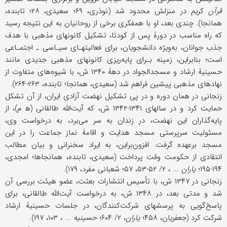
قرآن
کریم در منزلش محدود شد (نوذری، ۶۹؛ سعیدی، ۲۸؛ تابنده،
همانجا). چندی بعد، او با همفکری برخی از روحانیان به این نتیجه رسید
که راه مناسب در دورۀ پس از کودتا، تشکیل کانونهای مذهبی با هدف
جذب‌ جوانان، به‌ویژه دانشجویان، برای فعالیتهـای سیـاسی ـ اجتمـاعی
است؛ بنابراین، زمینه بـرای پایه‌ریزی کانونهای مذهبی جدیدی مانند
حسینیۀ ارشاد و مسجدالجواد در دهۀ ۱۳۴۰ ش، با شیوه‌های متفاوت از
نهادهای مذهبی پیشین فراهم شد (سعیدی، همانجا؛ تابنده، ۲۶۳-۲۶۴).
زنجانی در همان دوره و در پی تشکیل نهضت آزادی ایران، از آن تشکل
حمایت کرد و در سالهای ۱۳۴۱-۱۳۴۲ ش، که آیت‌الله طالقانی (ه‍ م)، از
پایه‌گذاران این نهضت، در زندان به سر می‌برد، به درخواست وی،
مسئولیت سرپرستی مسجد هدایت و اقامۀ نماز جماعت را در این
مسجد برعهده گرفت. افزون‌براین، به ایراد سخنرانی و بیان مطالب
انتقادی از حکومت وقت پرداخت (سعیدی، تابنده، همانجاها؛ امجدی،
۱۹۴-۱۹۵؛
یاران
... ، ۲/ ۵۲-۵۳، ۵۷؛ شعبانی مفرد، ۱۷۹).
زنجانی در ۱۳۴۷ ش، با تأسیس انتشارات بعثت، عضو هیئت بررسی آن
شد و مدتی بعد، در ۱۳۴۸ ش، به درخواست آیت‌الله طالقانی، برای
پاسخ‌گویی به پرسشهای شرکت‌کنندگان، در جلسات حسینیۀ ارشاد
شرکت کرد (جعفریان، ۴۵۸؛
یاران
، ۲/ ۶۰۴؛
حسینیه
... ، ۱۰۳، ۱۹۷).