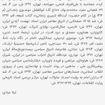
کرد»، مصاحبه با علی‌اشرف فتحی،
مهرنامه
، تهران، ۱۳۹۲ ش، س ۴، شم‍
۳۱؛ شعبانی مفرد، محمدجـواد، «حاج آقـا ابوالفضل موسـوی زنجـانی (م
۱۴۱۴ ق) در کلام حضـرت آیت‌الله شبیری زنجانی»،
کتاب شیعه
، قم، ۱۳۹۶
ش؛ شم‍ ۱۵-۱۶؛
صفحاتی از تاریخ معاصر ایران: اسناد نهضت آزادی ایران
،
تهران، ۱۳۶۲ ش؛ فارسی، جلال‌الدین،
زوایای تاریک
، تهران، ۱۳۷۳ ش؛
کاتوزیان، همایون،
مصدق و نبرد قدرت در ایران
، ترجمۀ احمد تدین،
ترجمۀ ۱۳۷۲ ش؛ موسوی اردبیلی، عبدالکریم، «امام در نگاه یار»،
نامۀ
مفید
، قم، ۱۳۷۸ ش، شم‍ ۲۰؛ مینـاچی، ناصر،
تـاریخچۀ حسینیۀ ارشـاد
،
تهران، ۱۳۸۴ ش؛ نجاتی، غلامرضا،
تاریخ سیاسی بیست‌وپنج‌سالۀ ایران
،
تهران، ۱۳۷۱ ش؛ نوذری، عزت‌الله،
تاریخ احزاب سیاسی در ایران
، شیراز،
۱۳۸۷ ش؛ هزاوه‌ای، مرتضى و فریده باوریان، «رفتارشناسی سیاسی جریان
روشن‌فکری ملی ـ مذهبی در روند تثبیت و نهادسازی پس از پیروزی
انقلاب اسلامی»،
جستارهای سیاسی معاصر
، تهران، ۱۳۹۴ ش، س ۶، شم‍
۳؛
یـاران امام به روایت اسنـاد ساواک
، تهران، مرکـز بررسی اسناد تاریخی
وزارت اطلاعات، تهران، ۱۳۷۶-۱۳۸۲ ش.
لیلا مرادی