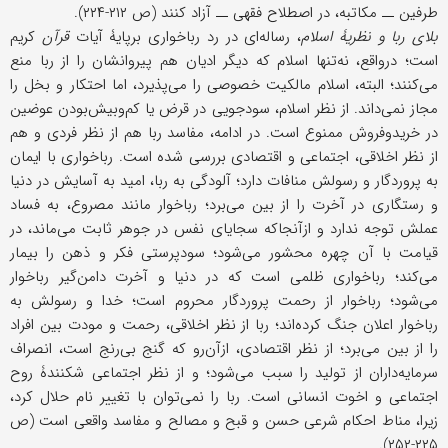
طرفین ــ مکاتبه، در اصطلاح فقهی ــ آزاد کنند (ص ۲۱۲-۲۲۴).
بلای ربا و نظریۀ اسلام
، رساله‌ای در رد رباخواری برپایۀ آیات
قرآن
کریم
است؛ درواقع، نه‌تنها اسلام که دیگر ادیان هم پیروانشان را از ربا منع
می‌کنند؛ البته، اسلام مالکیت خصوصی را می‌پذیرد، اما احتکار و بخل را
مجاز نمی‌داند. از نظر اسلام، سودجویی در قرض یا کم‌وبیش‌بودن عوضین
در خریدوفروش ممنوع است. در ادامه، مفاسد ربا هم از نظر فردی و هم
از نظر اخلاقی، اجتماعی و اقتصادی بررسی شده است. رباخواری با ایمان
به پروردگار و رسولش منافات دارد؛ آلودگی به ربا، امید به آسایش در دنیا
و رستگاری در آخرت را از بین می‌برد؛ رباخوار مانند مصروع، به فساد
عملش توجه ندارد و ازآنجاکه سجایای نفس در جوهر ثابت می‌ماند، در
قیامت با آن چهره محشور می‌شود؛ سودپرستی فکر و ذهن را بیمار
می‌کند؛ رباخواری ظلمی است که در دنیا و آخرت دامن‌گیر رباخوار
می‌شود؛ رباخوار از رحمت پروردگار محروم است؛ خدا و رسولش به
رباخوار اعلان جنگ کرده‌اند؛ ربا از نظر اخلاقی، رحمت و مودت بین افراد
را از بین می‌برد؛ از نظر اقتصادی، ازآن‌رو که گنج بی‌رنج است، انصراف
سرمایه‌داران از تولید را سبب می‌شود؛ و از نظر اجتماعی شکنندۀ روح
اجتماعی و اخوت انسانی است. ربا را نمی‌توان با تغییر نام حلال کرد،
زیرا، مناط احکام شرعی حسن و قبح و مصالح و مفاسد واقعی است (ص
۲۲۵-۲۵۲).