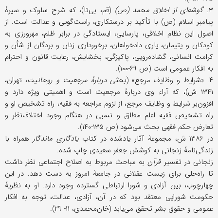
۳.
گوشه‌ای از اخلاق محمد (ص)
(قم، بی‌تا)، که شرح سلوک و سیرۀ
پیامبر اسلام (ص) با تأکید بر درستکاری، راست‌گویی و عدالت است. از
اصول این نظام اخلاقی، پارسایی، ایستادگی در برابر ظلم، مهرورزی به
کودکان و یتیمان، یاری دادخواهان، برخورداری زنان و بردگان از شأن و
کرامت انسانی، گشاده‌رویی، پاکیزگی، بخشایش، رعایت قانون و احترام
به افکار عمومی است (ص ۶۹-۱۰۰).
۴. «شرایط و وظایف مرجع» (
بحثی دربارۀ مرجعیت و روحانیت
، تهران،
۱۳۴۱ ش)، که آراء وی دربارۀ مرجعیت است و اهمیتی ویژه دارد و
افزون‌بر شرایط و وظایف مرجع، از لزوم مراجعه به فقیه، راه تشخیص او و
راه تشخیص فقیه اعلم مطلق و نسبی در هنگام وجود اختلاف‌نظر و
تعارض حکم فقهی بحث می‌شود (ص ۱۳۵-۱۴۰).
در ۱۳۸۶ ش، مجموعۀ آثار یادشده در کتاب
یادگاری ماندگار
همراه با
زندگی‌نامۀ زنجانی به کوشش جعفر سعیدی چاپ شده.
زنجانی در تفسیر
قرآن
به مباحث مربوط به اصلاح اجتماعی نظر داشت
تا راه‌حلی برای زیست عقلانی در جامعۀ امروز به دست دهد. در این
چهارچوب، بین آزادی و شورا ارتباطی گسترده وجود دارد. او به نظریۀ
حکومت شورایی معتقد بود که در آن، آزادی، عدالت، توجه به افکار
عمومی و حقوق بشر تحقق می‌یابد (خان‌محمدی، ۱۱- ۲۹).