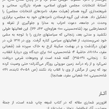
آستانۀ انتخابات مجلس شورای اسلامی، همراه بازرگان، سحابی و
شریعتمداری گروه همنام (هیئت معرف نامزدهای انتخابات مجلس) را
تشکیل داد. هدف این گروه فرستادن نامزدهای خود به مجلس، برقراری
وحدت در جامعه، دعوت احزاب به مدارا و جلوگیری از تفرقه و
انحصارطلبی بود (شاه‌حسینی، ۱۰۰؛ هزاوه‌ای، ۱۶۳، ۱۶۶). این فعالیتها طولی
نکشید و مدتی بعد، زنجانی که سیاستهای جاری را با توجه به مشی
خود نمی‌پسندید، از فعالیتهای سیاسی کناره گرفت. وی در ۱۳۷۱ ش، در
تهران درگذشت و در بهشت سکینۀ کرج به خاک سپرده شد (شعبانی
مفرد، ۱۸۰-۱۸۱، حاشیۀ ۴؛ شاه‌حسینی، ۱۰۱؛ برای دیدگاه وی دربارۀ انقلاب،
نک‍ : زنجانی، ۲۹۱-۳۱۵). گفته شده است او وجوهات شرعی دریافت
نمی‌کرد و از راه درآمد زمین موروثی روزگار می‌گذراند؛ حتى وصیت کرده
بود که پس از مرگش از وی با القاب یاد نکنند (ص ۵۸-۶۰؛ تابنده، ۲۶۱؛
شاه‌حسینی، ۱۰۱؛ شعبانی مفرد، همانجا).
آثـار
افزون‌بر شماری مقاله که در
کتاب شیعه
چاپ شده است، از جملۀ
مهم‌ترین آثار ابوالفضل زنجانی عبارت‌اند از: