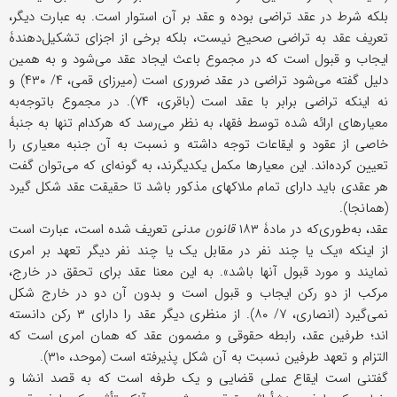
بلکه شرط در عقد تراضی بوده و عقد بر آن استوار است. به عبارت دیگر،
تعریف عقد به تراضی صحیح نیست، بلکه برخی از اجزای تشکیل‌دهندۀ
ایجاب و قبول است که در مجموع باعث ایجاد عقد می‌شود و به همین
دلیل گفته می‌شود تراضی در عقد ضروری است (میرزای قمی، ۴/ ۴۳۰) و
نه اینکه تراضی برابر با عقد است (باقری، ۷۴). در مجموع باتوجه‌به
معیارهای ارائه شده توسط فقها، به نظر می‌رسد که هرکدام تنها به جنبۀ
خاصی از عقود و ایقاعات توجه داشته و نسبت به آن جنبه معیاری را
تعیین کرده‌اند. این معیارها مکمل یکدیگرند، به گونه‌ای که می‌توان گفت
هر عقدی باید دارای تمام ملاکهای مذکور باشد تا حقیقت عقد شکل گیرد
(همانجا).
عقد، به‌طوری‌که در مادۀ ۱۸۳
قانون مدنی
تعریف شده است، عبارت است
از اینکه «یک یا چند نفر در مقابل یک یا چند نفر دیگر تعهد بر امری
نمایند و مورد قبول آنها باشد». به این معنا عقد برای تحقق در خارج،
مرکب از دو رکن ایجاب و قبول است و بدون آن دو در خارج شکل
نمی‌گیرد (انصاری، ۷/ ۸۰). از منظری دیگر عقد را دارای ۳ رکن دانسته
اند؛ طرفین عقد، رابطه حقوقی و مضمون عقد که همان امری است که
التزام و تعهد طرفین نسبت به آن شکل پذیرفته است (موحد، ۳۱۰).
گفتنی است ایقاع عملی قضایی و یک طرفه است که به قصد انشا و