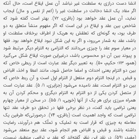
انشا دست درازی به سلطنت غیر نباشد آن عمل ایقاع است، حال آنکه
اگر مفاد یک انشا دخالت در سلطنت غیر را (اعم از نفس و مال) ایجاب
نماید، آن عمل عقد خواهد بود (باقری، ۷۲). بهتر است گفته شود که
شاخص بین عقد و ایقاع در این است که اگر مفهوم منشأ متعلق به دو
طرف بود، به گونه‌ای که تعلقش به هریک از اطراف برخلاف سلطنت او
باشد، عقد به شمار می‌رود، و اگر به این شکل نبود ایقاع خواهد بود. فقها
در معیار سوم عقد را چیزی می‌دانند که التزامی به التزام دیگر مرتبط شود
و پیوند بین آن دو محسوس باشد، درغیراین صورت ایقاع شکل می‌گیرد
(همو، ۷۳؛ حکیم، ۵۰). به تعبیر دیگر عقد عبارت است از ربطی خاص که
بین دو التزام یعنی احداث و امضا حاصل شود، مانند اعطا و اخذ، اقباض
و قبض. در اینجا التزام دوم منفعل از التزام اول است و آن ربط خاص که
بین دو التزام است، عقد نامیده می‌شود (جزایری، ۱/ ۵). عقد عبارت است
از متصل کردن یکی از دو التزام به التزام دیگری و محکم کردن آن به
همراه مبرزی برای هر یک از آنها (خویی، ۱/ ۵۵). در سخن از معیار چهارم
یعنی تراضی باید گفت، در نظر برخی فقها در تحقق دو طرف عقد تنها
تراضی است که واجد اهمیت است (باقری، ۷۴). درصورتی‌که طرفین یک
معامله به چیزی که قرار است به تملیک و تملّک هم درآورند، رضایت
داشته باشند و قبض و اقباض هم انجام شود، عقد بیع منعقد می‌شود
(مفید، ۵۹۱). در نقد این نظر گفته‌اند که عقد بر تراضی منطبق نیست،