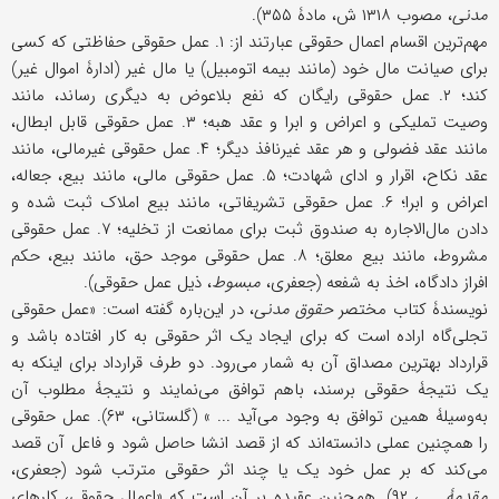
مدنی
، مصوب ۱۳۱۸ ش، مادۀ ۳۵۵).
مهم‌ترین اقسام اعمال حقوقی عبارتند از: ۱. عمل حقوقی حفاظتی که کسی
برای صیانت مال خود (مانند بیمه اتومبیل) یا مال غیر (ادارۀ اموال غیر)
کند؛ ۲. عمل حقوقی رایگان که نفع بلاعوض به دیگری رساند، مانند
وصیت تملیکی و اعراض و ابرا و عقد هبه؛ ۳. عمل حقوقی قابل ابطال،
مانند عقد فضولی و هر عقد غیرنافذ دیگر؛ ۴. عمل حقوقی غیرمالی، مانند
عقد نکاح، اقرار و ادای شهادت؛ ۵. عمل حقوقی مالی، مانند بیع، جعاله،
اعراض و ابرا؛ ۶. عمل حقوقی تشریفاتی، مانند بیع املاک ثبت شده و
دادن مال‌الاجاره به صندوق ثبت برای ممانعت از تخلیه؛ ۷. عمل حقوقی
مشروط، مانند بیع معلق؛ ۸. عمل حقوقی موجد حق، مانند بیع، حکم
افراز دادگاه، اخذ به شفعه (جعفری،
مبسوط
، ذیل عمل حقوقی).
نویسندۀ کتاب مختصر
حقوق مدنی
، در این‌باره گفته است: «عمل حقوقی
تجلی‌گاه اراده است که برای ایجاد یک اثر حقوقی به کار افتاده باشد و
قرارداد بهترین مصداق آن به شمار می‌رود. دو طرف قرارداد برای اینکه به
یک نتیجۀ حقوقی برسند، باهم توافق می‌نمایند و نتیجۀ مطلوب آن
به‌وسیلۀ همین توافق به وجود می‌آید ... » (گلستانی، ۶۳). عمل حقوقی
را همچنین عملی دانسته‌اند که از قصد انشا حاصل شود و فاعل آن قصد
می‌کند که بر عمل خود یک یا چند اثر حقوقی مترتب شود (جعفری،
مقدمۀ
... ، ۹۲). همچنین عقیده بر آن است که «اعمال حقوقی، کارهای