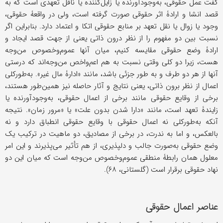
گفت عمل حقوقی، به‌وجودآورنده یا زایل‌کننده یا ناقل تعهدی است که به
قصد انشا و ارادۀ اثر حقوقی صورت گرفته است، ولی در واقعۀ حقوقی،
وجود یا زوال یا نقل تعهد بر منابع حقوقی اتکا و اعتماد دارد. بنابراین اگر
نسبت بین دو مفهوم را از نظر درون ذاتی یعنی از جهت قصد ایجاد و
ارادۀ وضع حقوقی مقایسه کنیم، میان آنها عموم‌وخصوص من‌وجه
هست، زیرا دو کلی وقتی نسبت به هم اعم‌واخص من‌وجه‌اند که درستی
آنها از هر دو طرف و به طور جزئی باشد، مانند «ادارۀ مال غیر». به‌طورکلی
اعمال از نظر برون ذاتی، یعنی نتایج و آثار حاصله نیز همین‌طور هستند،
برخی از وقایع حقوقی مانند برخی از اعمال حقوقی، به‌وجودآورنده یا
زایندۀ تعهد است، مانند «دارا شدن بدون علت» یا «مرور زمان». نتیجه
آنکه به‌طورکلی نه اعمال حقوقی با وقایع حقوقی انطباق دارد و نه
بالعکس، و اما به ندرت، در برخی از مصادیق، دو ماهیت در ترکیب یک
وضع حقوقی به‌صورت جالب و دلپذیری، از هم تأثیر می‌پذیرند و این امر
معلول همان رابطۀ منطقی عموم‌وخصوص من‌وجه است که میان این دو
نهاد حقوقی برقرار است (گلستانی، ۶۸).
عناصر اعمال حقوقی