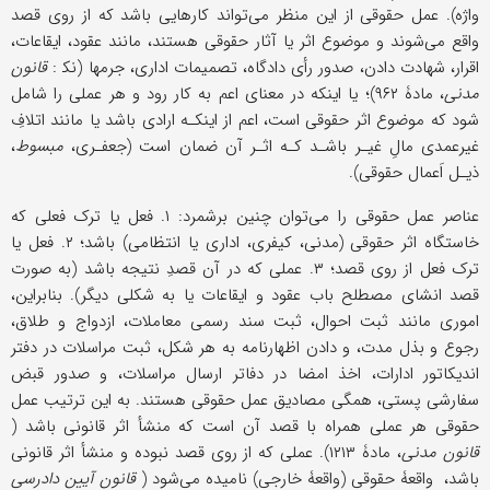
واژه). عمل حقوقی از این منظر می‌تواند کارهایی باشد که از روی قصد
واقع می‌شوند و موضوع اثر یا آثار حقوقی هستند، مانند عقود، ایقاعات،
اقرار، شهادت دادن، صدور رأی دادگاه، تصمیمات اداری، جرمها (نک‍ :
قانون
مدنی
، مادۀ ۹۶۲)؛ یا اینکه در معنای اعم به کار رود و هر عملی را شامل
شود که موضوع اثر حقوقی است، اعم از اینکـه ارادی باشد یا مانند اتلافِ
غیرعمدی مالِ غیـر باشـد کـه اثـر آن ضمان است (جعفـری،
مبسوط
،
ذیـل اَعمال حقوقی).
عناصر عمل حقوقی را می‌توان چنین برشمرد: ۱. فعل یا ترک فعلی که
خاستگاه اثر حقوقی (مدنی، کیفری، اداری یا انتظامی) باشد؛ ۲. فعل یا
ترک فعل از روی قصد؛ ۳. عملی که در آن قصدِ نتیجه باشد (به صورت
قصد انشای مصطلح باب عقود و ایقاعات یا به شکلی دیگر). بنابراین،
اموری مانند ثبت احوال، ثبت سند رسمی معاملات، ازدواج و طلاق،
رجوع و بذل مدت، و دادن اظهارنامه به هر شکل، ثبت مراسلات در دفتر
اندیکاتور ادارات، اخذ امضا در دفاتر ارسال مراسلات، و صدور قبض
سفارشی پستی، همگی مصادیق عمل حقوقی هستند. به این ترتیب عمل
حقوقی هر عملی همراه با قصد آن است که منشأ اثر قانونی باشد (
قانون مدنی
، مادۀ ۱۲۱۳). عملی که از روی قصد نبوده و منشأ اثر قانونی
باشد، واقعۀ حقوقی (واقعۀ خارجی) نامیده می‌شود (
قانون آیین دادرسی