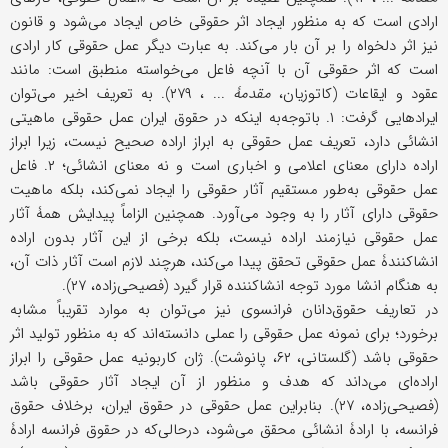
ارادی است که به منظور ایجاد اثر حقوقی خاص ایجاد می‌شود و قانون
نیز اثر دلخواه را بر آن بار می‌کند. به عبارت دیگر عمل حقوقی کار ارادی
است که اثر حقوقی آن با آنچه فاعل می‌خواسته منطبق است: مانند
عقود و ایقاعات (کاتوزیان،
مقدمۀ
... ، ۲۷۹). به تعریف اخیر می‌توان
ایرادهایی گرفت: ۱. باتوجه‌به اینکه در حقوق ایران عمل حقوقی ماهیتی
انشائی دارد، تعریف عمل حقوقی به ابراز اراده صحیح نیست، زیرا ابراز
اراده دارای معنای اعلامی و اخباری است و نه معنای انشائی؛ ۲. فاعل
عمل حقوقی به‌طور مستقیم آثار حقوقی را ایجاد نمی‌کند، بلکه ماهیت
حقوقی دارای آثار را به وجود می‌آورد. همچنین الزاماً پیدایش همۀ آثار
عمل حقوقی نیازمند اراده نیست، بلکه برخی از این آثار بدون اراده
انشاکنندۀ عمل حقوقی تحقق پیدا می‌کند، هرچند لازم است آثار ذات آن،
به هنگام انشا مورد توجه انشاکننده قرار گیرد (فصیحی‌زاده، ۲۷).
در تعاریف حقوق‌دانان فرانسوی نیز می‌توان به موارد تقریباً مشابه
برخورد؛ برای نمونه عمل حقوقی را عملی دانسته‌اند که به منظور تولید اثر
حقوقی باشد (گلستانی، ۶۲، پانوشت). ژان کاربونیه عمل حقوقی را ابراز
اراده‌ای می‌داند که هدف و منظور از آن ایجاد آثار حقوقی باشد
(فصیحی‌زاده، ۲۷). بنابراین عمل حقوقی در حقوق ایران، برخلاف حقوق
فرانسه، با ارادۀ انشائی محقق می‌شود، درحالی‌که در حقوق فرانسه ارادۀ