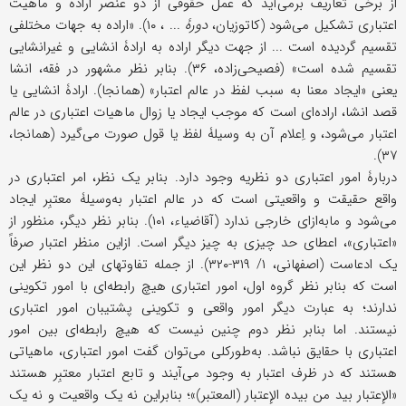
از برخی تعاریف برمی‌آید که عمل حقوقی از دو عنصر اراده و ماهیت
اعتباری تشکیل می‌شود (کاتوزیان،
دورۀ
... ، ۱۰). «اراده به جهات مختلفی
تقسیم گردیده است ... از جهت دیگر اراده به ارادۀ انشایی و غیرانشایی
تقسیم شده است» (فصیحی‌زاده، ۳۶). بنابر نظر مشهور در فقه، انشا
یعنی «ایجاد معنا به سبب لفظ در عالم اعتبار» (همانجا). ارادۀ انشایی یا
قصد انشا، اراده‌ای است که موجب ایجاد یا زوال ماهیات اعتباری در عالم
اعتبار می‌شود، و اِعلام آن به وسیلۀ لفظ یا قول صورت می‌گیرد (همانجا،
۳۷).
دربارۀ امور اعتباری دو نظریه وجود دارد. بنابر یک نظر، امر اعتباری در
واقع حقیقت و واقعیتی است که در عالم اعتبار به‌وسیلۀ معتبِر ایجاد
می‌شود و مابه‌ازای خارجی ندارد (آقاضیاء، ۱۰۱). بنابر نظر دیگر، منظور از
«اعتباری»، اعطای حد چیزی به چیز دیگر است. ازاین منظر اعتبار صرفاً
یک ادعاست (اصفهانی، ۱/ ۳۱۹-۳۲۰). از جمله تفاوتهای این دو نظر این
است که بنابر نظر گروه اول، امور اعتباری هیچ رابطه‌ای با امور تکوینی
ندارند؛ به عبارت دیگر امور واقعی و تکوینی پشتیبان امور اعتباری
نیستند. اما بنابر نظر دوم چنین نیست که هیچ رابطه‌ای بین امور
اعتباری با حقایق نباشد. به‌طورکلی می‌توان گفت امور اعتباری، ماهیاتی
هستند که در ظرف اعتبار به وجود می‌آیند و تابع اعتبار معتبِر هستند
«الإعتبار بید من بیده الإعتبار (المعتبر)»؛ بنابراین نه یک واقعیت و نه یک