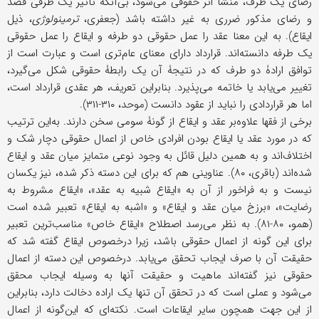
رضای یک طرف، منشأ اثر حقوقی می‌شود، بی‌آنکه تأثیر یک طرفی قصد
و رضای مذکور ضرری به غیر داشته باشد (جعفری،
ترمینولوژی
، ذیل
ایقاع). به این معنا عقد را عمل حقوقی دو طرفه و ایقاع را عمل حقوقی
یک طرفه دانسته‌اند. قرارداد دارای معنای عام‌تری است و عبارت است از
توافق ارادۀ دو طرف که در نتیجۀ آن یک رابطۀ حقوقی شکل می‌گیرد،
تغییر می‌یابد یا خاتمه می‌پذیرد. بنابراین تعریف، هر عقدی قرارداد است،
اما هر قراردادی را نباید از عقود دانست (موحد، ۳۱۰-۳۱۱).
برخی از فقها علاوه‌بر عقد و ایقاع از گونۀ سومی سخن دارند. به‌این ترتیب
که در مورد عقد یا ایقاع بودن افرادی خاص از اعمال حقوقی دچار شک و
اختلاف‌اند و به همین دلیل قائل به وجود نوعی متمایز میان عقد و ایقاع
شده‌اند (باقری، ۸۰). عناوینی هم که برای این دسته ذکر شده، نیز یکسان
نیست و به فراخور از آن به «ایقاع شبیه به عقد»، «ایقاع مشروط به
رضایت»، «برزخ میان عقد و ایقاع» و «اشبه به ایقاع» تعبیر شده است
(همو، ۸۰-۸۱). به نظر می‌رسد اصطلاح «ایقاع خاص» مناسب‌ترین تعبیر
برای این گونه از اعمال حقوقی باشد، زیرا درخصوص ایقاع گفته شد که
حقیقت آن با صرف ایجاب تحقق می‌یابد. درخصوص این دسته از اعمال
حقوقی نیز گفته‌اند ماهیت و حقیقت آنها به وسیله ایجاب محقق
می‌شود و عملی است که در تحقق آن تنها یک اراده دخالت دارد، بنابراین
از این جهت همچون سایر ایقاعات است. نکته‌ای که این‌گونه از اعمال