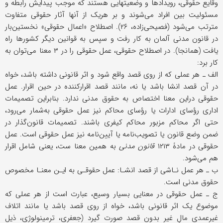
وقایع حقوقی، رویدادها و وضعیتهایی هستند که موجب پیدایش رابطه و
مسئولیت بین افراد می‌شوند و بر هریک از آنها آثار حقوقی متفاوت
مترتب می‌شود (فصیحی‌زاده، ۲۶). اصطلاح «اعمال حقوقی» نخستین‌بار
در قانون مدنی آلمان به کار رفت و سپس به قوانین دیگر کشورها راه
یافت (همانجا). در اصطلاح حقوقی، عمل حقوقی را در ۳ معنا می‌توان به
کار برد:
الف ـ هر عملی که از روی قصد واقع شود و اثر قانونی داشته باشد، خواه
در آن قصد انشا باشد یا نه، مانند قصد اقرارکننده در حین اقرار. عمل
حقوقی دراین معنا اختصاص به حقوق مدنی ندارد. بنابراین تصمیمات
اداری رؤسای ادارات یا رؤسای محاکم نیز عمل حقوقی به‌شمار می‌رود،
حتى اگر محاکم مزبور محاکم کیفری باشند. تصمیمات قانون‌گذار در
ضمن وضع قانون یا تصویب‌نامه یا آیین‌نامه نیز عمل حقوقی است. عمل
حقوقی در مادۀ ۱۲۱۳
قانون مدنی
به همین معنا ست، یعنی شامل اقرار
هم می‌شود.
ب ـ هر عمل نـاشی از قصد انشـا: عمل حقوقـی به ایـن معنـا مخصوص
حقوق مدنی است.
ج ـ عمل حقوقی در معنایی بسیار وسیع، عبارت است از هر عملی که
موضوع یک اثر قانونی باشد، خواه از روی قصد باشد یا مانند اتلاف
غیرعمدی مالِ غیر بدون قصد صورت گیرد (جعفری، ترمینولوژی، ذیل