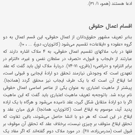
ادعا هستند (همو، ۱/ ۳۱).
اقسام اعمال حقوقی
بنابر تعریف مشهور حقوق‌دانان از اعمال حقوقی، این قسم اعمال به دو
گروه «عقود» و «ایقاعات» تقسیم می‌شود (کاتوزیان،
دورۀ
... ، ۱۰).
فقها در باب ملاکهای تقسیم اعمال حقوقی، به ۴ ملاک اشاره دارند که
عبارتند از «ایجاب و قبول»، «تصرف در سلطان نفس و غیر»، «التزام در
برابر التزام» و «تراضی» (باقری، ۷۱-۷۴). دربارۀ ملاک اول باید گفت که عقد
تعهدی است که وجودش نیازمند تحقق دو ارادۀ ایجابی و قبولی است،
اما ایقاع آن است که با یک طرف ایجاب نیز محقق گردد (همانجا).
پیشتر از ماهیت اعتباری به عنوان یکی از عناصر اساسی اعمال حقوقی
نام برده شد. باتوجه‌به تعریف ماهیت اعتباری باید گفت که این ماهیت
اگر با دو ارادۀ متقابل شکل گیرد، عقد نامیده می‌شود و هرگاه با یک اراده
پدید آید، موسوم به ایقاع است (کاتوزیان، همانجا). فرق میان عقد و
ایقاع در این است که هر دو با انشا حاصل می‌شوند، بااین تفاوت که
تحقق ایقاع متوقف بر چیزی نیست، برخلاف عقد که تحقق آن موقوف بر
قبول است (مدرس‌زاده، ۶۱۱). در مورد ملاک دوم گفته‌اند که اگر مفاد یک