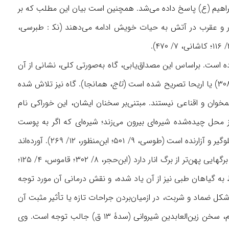
راهيم (ع) پاسخ داده می‌شد. همچنين است بيان اين مطلب که بر
ر و عقرب در آتش به حيات خويش ادامه می‌دهند (نک‍ : طبرسی،
وده است. براساس اين مصداق‌يابی، گاه به‌صورتی کلی، نشانی از آن
تاج
، همانجا). گاه نيز تلاش شده
خوان و اقناعی نيستند. مبتنی‌بر سخنان ايشان، اين خوراکی نام
محل چيده‌شده شيره‌ای بيرون می‌زند؛ شيره‌ای که اگر به پوست
انسان ماليده شود، آن قسمت از بدن متورم می‌گردد. همچنين تصريح شده که خوردن اين گياه گلوگير و آزارنده است (طوسی، ۹/ ۵۰۱؛ ابن‌منظور، ۱۲/ ۲۶۹). آورده‌اند
که درخت زقوم دارای دو گونۀ شامی و حجازی است، که نوع اخير قامتی بلندتر و طول بيشتر، و برگهايی پهن‌تر از برگ انار دارد (ابن‌حجر، ۸/ ۳۰۲؛ قاموس، ۴/ ۱۲۵؛
وط به گياهان طبی نيز از آن ياد شده، و نقش درمانی آن مورد توجه
‌شکل ضماد و شربت، در ازميان‌بردن جراحات تازه يا تأثير مثبت آن
برای رفع نقرس تصريح کرده است (ص ۱۳۷). در ميان داده‌های مختلف دربارۀ مصداق زمينی زقوم، سخن زين‌العابدين شيروانی (سدۀ ۱۳ ق) جالب توجه است. وی