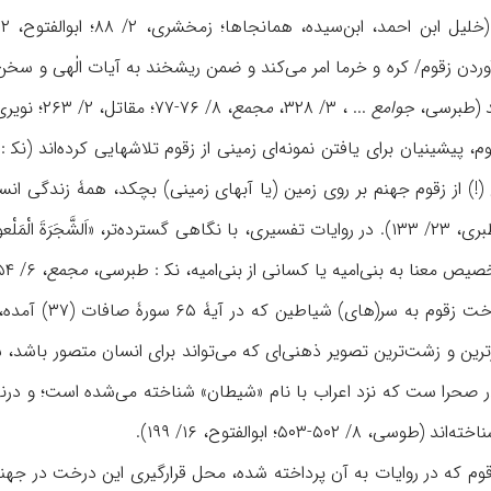
 آوردن زقوم/ کره و خرما امر می‌کند و ضمن ريشخند به آيات الٰهی و سخ
ند (طبرسی،
جوامع
... ، ۳/ ۳۲۸،
مجمع
، ۸/ ۷۶-۷۷؛ مقاتل، ۲/ ۲۶۳؛ نويری، ۱۶/ ۲۷۱).
 پيشينيان برای يافتن نمونه‌ای زمينی از زقوم تلاشهايی کرده‌اند (نک‍ :
مجمع
، ۶/ ۶۵۴؛ سيوطی، ۵/ ۳۱۰؛ طباطبايی، ۱۳/ ۱۳۹).
تشبيه قرآنی مي
ين و زشت‌ترين تصوير ذهنی‌ای که می‌تواند برای انسان متصور باشد،
در صحرا ست که نزد اعراب با نام «شيطان» شناخته می‌شده است؛ و درنه
 ۵۰۲-۵۰۳؛ ابوالفتوح، ۱۶/ ۱۹۹).
م که در روايات به آن پرداخته شده، محل قرارگيری اين درخت در جهنم است. ب