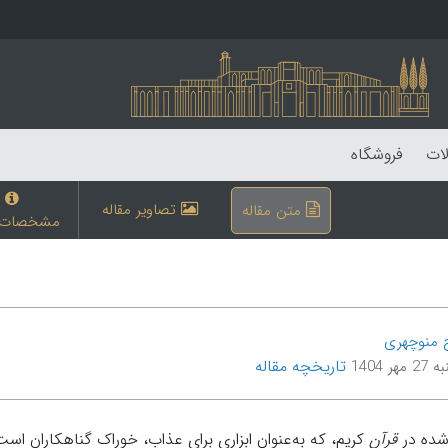
لات
فروشگاه
تصاویر مقاله
متن مقاله
مشخصات م
ج منوچهری
تاریخچه مقاله
هر 1404
شده در
قرآن
کريم، که به‌عنوان ابزاری برای عذاب، خوراک گناهکاران است. واژۀ ز