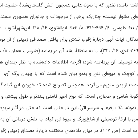
اشته باشد؛ نقدی که با نمونه‌هايی همچون آتشِ گلستان‌شدۀ حضرت اب
ه‌ای دشوار نيست؛ چنان‌که برخی از موجودات و جانوران همچون سمند
ندگان آيات الٰهی دربارۀ زقوم، تلاش برای يافتن مصداقی زمينی از آن ب
تاج
، ۱۶/ ۳۲۰)، يا به منطقۀ رشد آن در يمامه (طبرسی، همان، ۸/ ۳۰۸) يا اريحا تصريح شده است (
 به توصيف آن پرداخته شود؛ اگرچه اطلاعات داده‌شده به نظر چندان هم
ی کوچک و ميوه‌ای تلخ و بدبو بيان شده است که با چيدن برگ آن، از 
نمونه، نک‍ : رفيعی، سراسر اثر). اين در حالی است که حتى در آثار مرب
ن با ارائۀ توصيفی از شاخ‌وبرگ و ميوۀ اين گياه، به نقش درمانی آن به