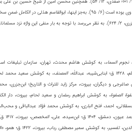
ه‌جز اينها، ابوالقاسم هذلی در
الکامل
ضمن سخن ا
ياد کرده است (نک‍ : ابن‌جزری، ۲/ ۶۲۴). به نظر می‌رسد با توجه به بار منفی اي
،
نجوم
السماء
، به کوشش هاشم محدث، تهران، سازمان تبليغات اسلا
داللٰه،
المصنف
، به کوشش سعيد محمد لحام، بيروت، ۱۴۰۹ ق/ ۱۹۸۹ 
اغرجی و دیگران، بيروت، مرکز زايد للتراث و التاريخ؛ ابن‌جزری، مح
وة الصفوة
، به کوشش ابراهيم رمضان و سعید لحام، بيروت، دار الکتب
فتح الباری
، به کوشش محمد فؤاد عبدالباقی و محب‌الدين خطيب، بيروت، ۷۹
ق، ۱۴۰۴ ق؛ ابن‌سيده، علی،
المخصص
، بیروت، ۱۴۱۷ ق/ ۱۹۹۶ م؛ ابن‌شهرآشوب‌، محمد،
تفسير
، به کوشش سمير مصطفى رباب، بيروت، ۱۴۲۲ ق؛ همو، «العظمة»، ضمن مجموعۀ