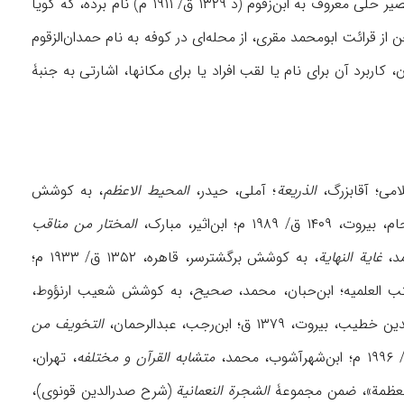
زقوم معری نامور است (۱۰/ ۱۰۱؛ صفدی، ۱۲/ ۵۴). همچنين محسن امين از شيخ حسين بن علی بصير حلی معروف به ابن‌زقوم (د ۱۳۲۹ ق/ ۱۹۱۱ م) نام برده، که گويا
ز قرائت ابومحمد مقری، از محله‌ای در کوفه به نام حمدان‌الزقوم
ن واژه نزد مسلمانان، کاربرد آن برای نام يا لقب افراد يا برای مکانها، اشارتی به جنبۀ
می؛ آقابزرگ،
الذريعة
؛ آملی، حيدر،
المحيط الاعظم
، به کوشش
م؛ ابن‌اثیر، مبارک،
المختار من مناقب
مد،
غاية النهاية
، به‌ کوشش‌ برگشترسر، قاهره‌، ۱۳۵۲ ق/ ۱۹۳۳ م؛
 العلميه؛ ابن‌حبان‌، محمد،
صحيح
، به کوشش شعيب ارنؤوط،
۱۳ ق؛ ابن‌رجب، عبدالرحمان،
التخویف من
متشابه‌ القرآن‌ و مختلفه‌
، تهران‌،
الشجرة النعمانية
(شرح صدرالدين قونوی)،