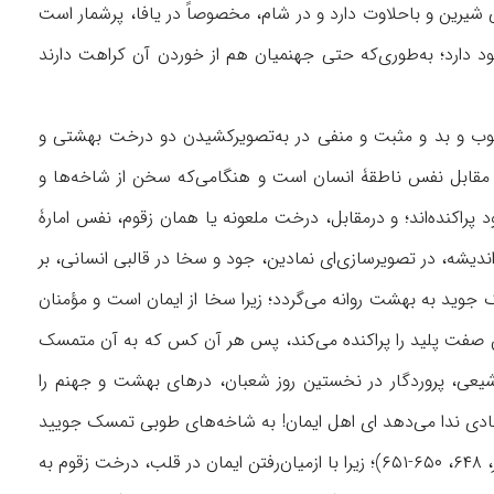
می شيرين و باحلاوت دارد و در شام، مخصوصاً در يافا، پرشمار است
ن وجود دارد؛ به‌طوری‌که حتى جهنميان هم از خوردن آن کراهت دارند
 خوب و بد و مثبت و منفی در به‌تصويرکشيدن دو درخت بهشتی و
ر، زقوم نمادی از نفس اماره، در مقابل نفس ناطقۀ انسان است و هنگامی‌که سخن از شاخه‌ها و
پراکنده‌اند؛ و درمقابل، درخت ملعونه يا همان زقوم، نفس امارۀ
نم جای دارد (آملی، ۲/ ۵۶۰-۵۶۱). مبتنی‌بر همين نوع انديشه، در تصويرسازی‌ای نمادين، جود و سخا در قالبی انسانی، بر
جويد به بهشت روانه می‌گردد؛ زیرا سخا از ايمان است و مؤمنان
ين صفت پليد را پراکنده می‌کند، پس هر آن کس که به آن متمسک
 فيض، ۶/ ۷۳؛ متقی، همانجا). در روايات شيعی، پروردگار در نخستين روز شعبان، درهای بهشت و جهنم را
نادی ندا می‌دهد ای اهل ايمان! به شاخه‌های طوبى تمسک جوييد
، ۶۴۸، ۶۵۰-۶۵۱)؛ زیرا با ازميان‌رفتن ايمان در قلب، درخت زقوم به