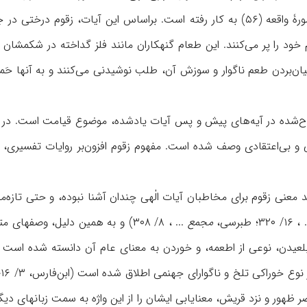
سورۀ دخان (۴۴) و ۵۲ سورۀ واقعه (۵۶) به کار رفته است. براساس اين آي
خود را پر می‌کنند. اين طعام گنهکاران مانند فلز گداخته در شکمشا
زميان‌بردن طعم ناگوار و سوزش آن، طلب نوشيدنی می‌کنند و به آنها حَ
ده در آيه‌های پيش و پس آيات يادشده، موضوع قيامت است. در اين آي
ی و بی‌اعتقادی وصف شده است. مفهوم زقوم افزون‌بر روايات تفسيری، به
۱۶/ ۳۲۰؛ طبرسی،
مجمع
... ، ۸/ ۳۰۸) و به همين دليل، وصف
ظهور و نزد قريش، معنايابی ايشان را از اين واژه به سمت زبانهای ديگر 