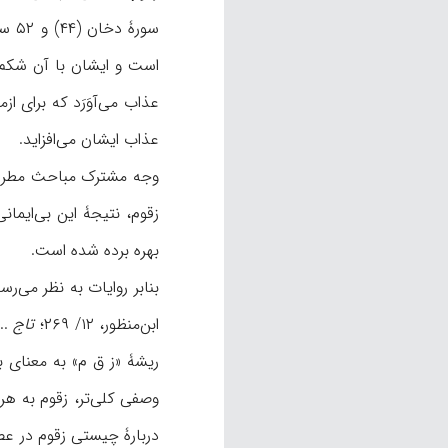
است و ايشان با آن شکم 
عذاب می‌آوَرَد که برای ا
عذاب ايشان می‌افزايد.
وجه مشترک مباحث مطرح‌ش
زقوم، نتيجۀ اين بی‌ايمان
بهره برده شده است.
ابن‌منظور، ۱۲/ ۲۶۹؛
تاج
... ، 
دربارۀ چيستی زقوم در عصر 