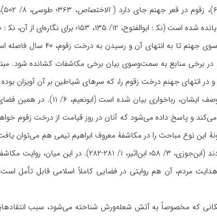
الاختصاص
، 
الفتوح، ۱۲/ ۱۳۵، ۱۵۳؛ برای نگاره‌ای از آن، نک‍ : طاهری، ۹).
 برخی منابع به سمت‌وسوی بيان برخی مکاشفات کشانده شود. مبتنی
 در انتهای جهنم درخت زقوم را، که سرهای شياطين بر آن آويزان بوده
می‌خورند؛ مردمی که در وصف ايشا
ونۀ اين نوع مباحث را در مکاشفۀ معروف ابراهيم تيمی هم می‌توان ياف
ميوۀ درخت زقوم می‌خوردند (ابن‌جوزی، ۳/ ۵۸؛ ابن
 هدايت مردم، آن هم روايتی در فضایی کاملاً اسلامی قابل تأمل است
انی که مخصوصاً به آتش شعله‌ورش شناخته می‌شود، سبب انتقادهايی 