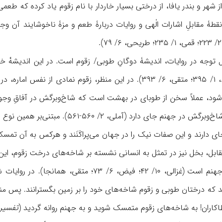
 شهر و بندر يافا، از درختی بسيار خاردار با نام زقوم ياد کرده که طع
ه در نقطۀ مقابلِ اشارات الٰهی و روايات دربارۀ طعم و مزۀ ناخوشايند آ
 توجه در روايات، انديشۀ دوگانِ طوبى/ زقوم است. در اين انديشهْ
جهنمی نمود می‌يابد (آزاد، ۱/ ۳۹۵؛ متقی، ۶/ ۳۹۳). در اين منظ
ی‌شود، عملاً سخن از طوبای در بهشت است که شاخ‌وبرگش در آفاقِ وجود 
حيوانی است که ريشه و شاخ‌و‌برگش در جه
دارند و اين صفات نيک را در جهان می‌پراکَنَند و هرکس به آن تمسک 
قابل، بخل نيز در تمثل به انسانی نشسته بر شاخه‌های درخت زقوم، ا
شود، جايگاهش در قعر جهنم است (غزالی، ۱۰/ ۴۲؛
 که درختان طوبى و زقوم شاخه‌های خود را بر زمين بگسترانند. پس م
کاران! به شاخه‌های زقوم متمسک شويد و به جهنم روانه گرديد (
تفسير