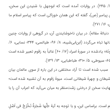
و خرما تعبير شده است (خلیل ابن احمد، ابن‌سيده، همانجاها؛ زمخشری، ۲/ ۸۸؛ ابوالفتوح، ۱۲/ ۲۴۵). در روايات آمده است که ابوجهل با شنيدن اين سخن،
ن پيامبر (ص)، گفته که اين همان خوراکی است که پيامبر اسلام ما
 دنبالۀ مقاله). در بيان ناخوشايندی آن، در گروهی از روايات چنين
آمده است که اگر قطره‌ای (!) از زقوم جهنم بر روی زمين (يا آبهای زمينی) بچکد، همۀ زندگی انسانها تباه می‌‌گردد (ابن‌ابی‌شيبه، ۸/ ۹۶؛ طيالسی، ۳۴۴؛ نسايی، ۶/
۳۱۳؛ ابن‌حبان، ۱۶/ ۵۱۱؛ طبری، ۲۳/ ۱۳۳). در روايات تفسيری، با نگاهی گسترده‌تر، «اَلشَّجَرَةَ الْمَلْعونَة» يادشده در سورۀ اسراء (۱۷/ ۶۰) غالباً به زقوم تعبير شده است
وه‌های درخت زقوم به سر(های) شياطين که در آيۀ ۶۵ سورۀ صافات (۳۷) آمده، سبب شده است تا آراء مختلفی در اين باره از سوی عالمان بيان
 شيطان و چهرۀ شيطانی است، ميوۀ زقوم به آن تشبيه شده است؛
ايت سخن از درختی زشت‌منظر به ميان می‌آيد که اعراب آن را با
راساس اين، و با توجه به آيۀ «اِنَّها شَجَرَةٌ تَخْرُجُ فی اَصْلِ