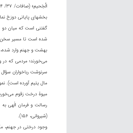
الْجَحيم» (صافات/ ۳۷/ ۶۴)، زقوم در قعر جهنم جای دارد (
بخشهای پايانی دوزخ نمايانده شده است (نک‍ : ابو
شده است تا مسير سخن در
بهشت و جهنم وارد شده، و
مال يتيم آورده است). نم
رسالت و فرمان الٰهی به
(شيروانی، ۱۵۶).
وجود درختی در جهنم، مک