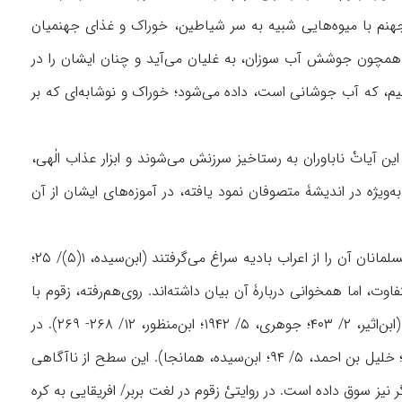
ات، زقوم درختی در جهنم با ميوه‌هايی شبيه به سر شياطين، خوراک و غذای جهنميان
ن همچون جوشش آب سوزان، به غليان می‌آيد و چنان ايشان را در
ميم، که آب جوشانی است، داده می‌شود؛ خوراک و نوشابه‌ای که بر
اتْ ناباوران به رستاخيز سرزنش می‌شوند و ابزار عذاب الٰهی،
‌ويژه در انديشۀ متصوفان نمود يافته، در آموزه‌های ايشان از آن
بنابر روايات به نظر می‌رسد معنی زقوم برای مخاطبان آيات الٰهی چندان آشنا نبوده، و حتى تازه‌مسلمانان آن را از اعراب باديه سراغ می‌گرفتند (ابن‌سيده، ۱(۵)/ ۲۵؛
های متفاوت، اما همخوانی دربارۀ آن بيان داشته‌اند. روی‌هم‌رفته، زقوم با
ريشۀ «ز ق م» به معنای بلعيدن، نوعی از اطعمه، و خوردن به معنای عام آن دانسته شده است (ابن‌اثير، ۲/ ۴۰۳؛ جوهری، ۵/ ۱۹۴۲؛ ابن‌منظور، ۱۲/ ۲۶۸- ۲۶۹). در
وصفی کلی‌تر، زقوم به هر نوع خوراکی تلخ و ناگوارای جهنمی اطلاق شده است (ابن‌فارس، ۳/ ۱۶؛ خلیل بن احمد، ۵/ ۹۴؛ ابن‌سيده، همانجا). اين سطح از ناآگاهی
نيز سوق داده است. در روايتیْ زقوم در لغت بربر/ افريقايی به کره