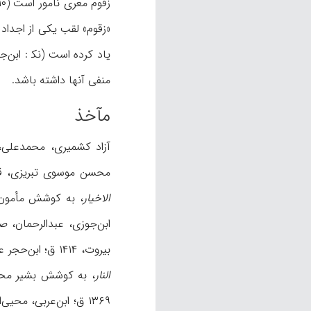
«زقوم» لقب يکی از اجداد وی بوده است (۶/ ۹۵). ب
منفی آنها داشته باشد.
مآخذ
آزاد کشميری، محمدعلی
محسن موسوی تبريزی، قم، ۱۴۲۸ ق؛ ابن‏ابی‌شيبه، عب
الاخيار
، به کوشش مأمون ص
ابن‌جوزی، عبدالرحمان،
صف
بيروت، ۱۴۱۴ ق؛ ابن‌‏حجر عسقلانی، احمد،
النار
، به کوشش بشیر محمد عیون، دمش
۱۳۶۹ ق؛ ابن‌عربی، محيی‌الدين،