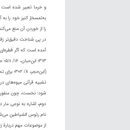
به‌تمسخرْ کنيز خود را به
را از خوردن آن منع می‌ک
در پی شناخت دقيق‌تر زقوم،
(ابن‌حجر، ۸/ ۳۰۲؛ برای تخصيص معنا به بنی‌اميه يا کسانی از بنی‌اميه، نک‍ : طبرسی،
شود: نخست، چون منفورتر
دوم، اشاره به نوعی مار 
نام رئوس الشياطين می‌شناخته‌اند (طوسی، ۸/
از موضوعات مهم دربارۀ زقو