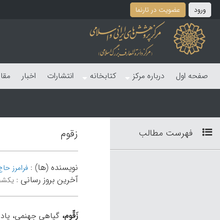
ورود
عضویت در تارنما
صفحه اول
درباره مرکز
کتابخانه
انتشارات
اخبار
مقا
فهرست مطالب
زقوم
نویسنده (ها)
:
فرامرز حا
آخرین بروز رسانی
:
یکشنبه 27 م
زَقّوم،
گياهی جهنمی، ياد