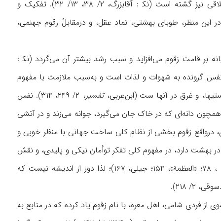
جای آن ريشه می‌دواند (ابن‌قيم، ۵۲۲). قابل توجه است که اين تقابل سبب تأليف آثاری اخلاقی نيز گشته است (نک‍ : آقابزرگ، ۲/ ۳۸، ۱۳/ ۳۲). تفکيک و
 در اين منظر، طوبای بهشتی، نماد عقل، و درمقابلْ زقوم جهنمی،
 بر قامت زقوم می‌افزايد و سبب رشد بيشتر آن می‌گردد (نک‍ :
). بر همين اساس، درخت زقوم نماد نفس گرونده به شهوات و لذات است و به‌سبب ملازمت با مفهوم
يها، و غرق در آنها ست (ابن‌عربی،
تفسير
، ۲/ ۲۴۹، ۳۱۴). نفس
همچون دانه‌ای که در خاک جان می‌گيرد، جوانه می‌زند و در آتشی
دارد، سر بر می‌آورد (همان، ۲/ ۳۹۸). در چنين انديشه‌ای، درواقع زقوم بخشی از نظام کلی ساخت جهانی با منظر خوبی و
در بهشت دارد، در مفهوم کلی تفکر توأمان نيکی و پليدی، و نقش
... ، ۷۸؛ «العظمة»، ۱۵۴؛ جيلی، ۱۶۷)؛ لذا دور از انديشه نيست که
۲/ ۲۱۸).
ی از فردی شامی، اهل معره، با نام زقوم ياد کرده که در منابع به