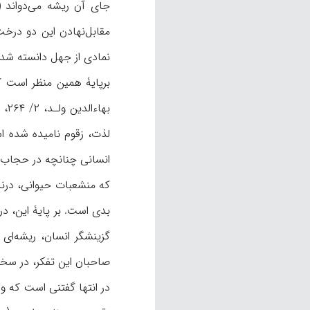
مقابل‌نهادن اين دو درخت
نمادی از جهل دانسته شده است (نسفی، ۰
برپايۀ همين منظر است که
لذت، زقوم ناميده شده ا
انسانی چنانچه در حجاب ص
بدی است. بر پايۀ اين، د
گزينشگر انسان، ريشه‌ای 
صاحبان اين تفکر، در سخن از
در انتها گفتنی است که وا