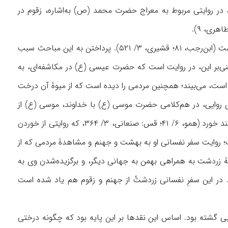
۳۶۳؛ طوسی، ۸/ ۵۰۲)، در روايتی مربوط به معراج حضرت محمد (ص) به‌اشاره، زقوم در
گفتنی است که ميان دو سوی جهنم تا به انتهای آن و رسيدن به درخت زقوم، ۴۰ سال فاصله است (ابن‌رجب، ۸۱؛ قشيری، ۳/ ۵۲۱). پرداختن به اين مباحث سبب
‌بر اين، در روايت است که حضرت عيسى (ع) در مکاشفه‌ای، به
 است، می‌بيند؛ همچنين مردمی را ديده است که از ميوۀ آن درخت
ن، رباخواری بيان شده است (ابونعيم، ۶/ ۱۱). در همين فضای روايی، در هم‌کلامی حضرت موسى (ع) با خداوند، موسى (ع) از
سرنوشت رباخواران سؤال می‌کند و پاسخ داده می‌شود که آنان در روز قيامت از درخت زقوم خواهند خورد (همو، ۶/ ۴۱؛ قس: صنعانی، ۳/ ۳۶۴، که روايتی از خوردن
ت؛ روايت سفر نفسانی او به بهشت و جهنم و مشاهدۀ مردمی که از
‌اثير، ۱/ ۲۸۱-۲۸۲). در اين ميان، روايت مکاشفۀ زردشت به همراهی بهمن به جهانی ديگر، و برگزيده‌شدن وی به
. در اين سفرِ نفسانی زردشتْ از جهنم و زقوم هم ياد شده است
گشته بود. اساس اين نقدها بر اين پايه بود که چگونه درختی