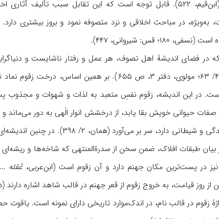
، به‌ويژه، در مباحث اخلاقی و نزد متصوفه نمود و بروز بيشتری دارد.
۱۸؛ قس: شيروانی، ۴۴۷).
 در فضای انديشۀ اهل تصوف، هر عمل و رفتار ناشايست و دنياگرايانه
بهاءالدین ولـد، ۲/ ۲۶۴، ۴/ ۶۳؛ مولوی، دفتر ۳، ص ۶۵۵
ست. در اين انديشه، زقوم نفسِ متعبد به لذات و شهوات و مجذوب پست
فات حيوانی خويش بقا يابد، از درخشش انوار الٰهی به دور می‌ماند و 
که منشعبات حيوانی، درندگی و شيطانی 
ر بيان طبقات افلاک، ضمن سخن از سدرةالمنتهى که شاخه‌ها و ريشه‌ای 
نيز در پست‌ترين مکان جهنم دارد و آن زقوم است (ابن‌عربی،
عُقله
 روز قيامت، به خروج زقوم از قعر جهنم در قالب شاهد اشاره دارند (دسوقی، 
ژۀ زقوم در قالب نام، در اندک‌موارد تاريخی دارای نمونه است. ياقوت حمو