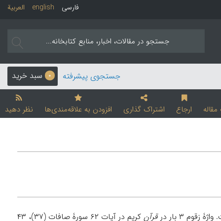
فارسی
english
العربیة
سبد خرید
جستجوی پیشرفته
0
قاله
ارجاع
اشتراک گذاری
افزودن به علاقه‌مندی‌ها
نظر دهید
قوم ۳ بار در
قرآن
کريم در آيات ۶۲ سورۀ صافات (۳۷)، ۴۳