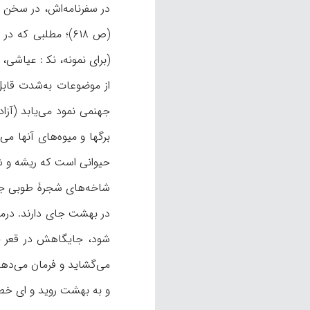
در سفرنامه‌اش، در سخن از
(ص ۶۱۸)؛ مطلبی ک
(برای نمونه، نک‍ : عياشی، ۲/ ۲۲۳؛ قمی، ۱/ ۲۳۵؛ طريحی، ۶/ ۷۹).
از موضوعات به‌شدت قابل
برگها و ميوه‌های آنها م
شاخه‌های شجرۀ طوبى جای 
در بهشت جای دارند. درم
می‌گشايد و فرمان می‌دهد
و به بهشت رويد و ای خطا