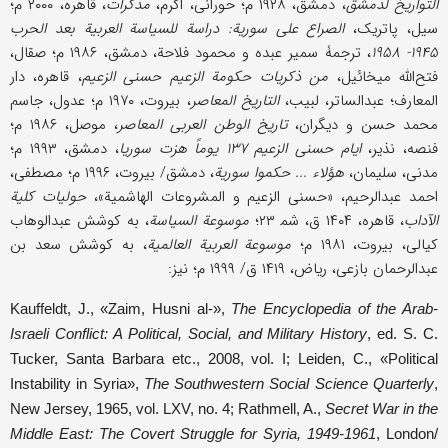
التواریخ لدمشق
، دمشق، ۱۹۲۸ م؛ حورانی، اکرم،
مذکرات
، قاهره، ۲۰۰۰ م؛
سیل، پاتریک،
الصراع على سوریة: دراسة للسیاسة العربیة بعد الحرب
۱۹۴۵- ۱۹۵۸
، ترجمۀ سمیر عبده و محمود فلاحة، دمشق، ۱۹۸۶ م؛ صقال،
فتح‌الله میخائیل،
من ذکریات حکومة الزعیم حسنی الزعیم
، قاهره، دار
المعارف؛ عبدالساتر، لبیب،
التاریخ المعاصر
، بیروت، ۱۹۷۰ م؛ عدول، جاسم
محمد حسن و دیگران،
تاریخ الوطن العربی المعاصر
، موصل، ۱۹۸۶ م؛
فنصه، نذیر،
ایام حسنی الزعیم ۱۳۷ یوماً هزت سوریا
، دمشق، ۱۹۹۳ م؛
مدنی، سلیمان،
هؤلاء ... حکموا سوریة
، دمشق/ بیروت، ۱۹۹۶ م؛ مصطفى،
احمد عبدالرحیم، «حسنی الزعیم و المشروعات الهاشمیة»،
حولیات کلیة
الآداب
، قاهره، ۱۴۰۴ ق، شم‍ ۲۳؛
موسوعة السیاسة
، به کوشش عبدالوهاب
کیالی، بیروت، ۱۹۸۱ م؛
موسوعة العربیة العالمیة
، به کوشش سعد بن
عبدالرحمان بازعی، ریاض، ۱۴۱۹ ق/ ۱۹۹۹ م؛ نیز:
Kauffeldt, J., «Zaim, Husni al-»,
The Encyclopedia of the Arab-
Israeli Conflict: A Political, Social, and Military History
, ed. S. C.
Tucker, Santa Barbara etc., 2008, vol. I; Leiden, C., «Political
Instability in Syria»,
The Southwestern Social Science Quarterly
,
New Jersey, 1965, vol. LXV, no. 4; Rathmell, A.,
Secret War in the
Middle East: The Covert Struggle for Syria, 1949-1961
, London/