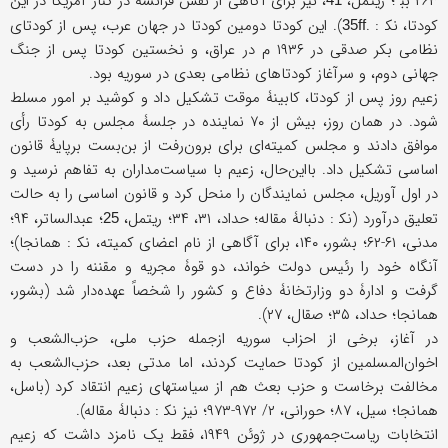
۲۶۳ بب‍ ؛ ریتمل،
، نیز برای آگاهی از نقش فرانسه در کنار آمریکا در این
کودتا، نک‍ : .
). این کودتا دومین کودتا در جهان عرب، پس از کودتای
35ff
نظامی بکر صدقی در ۱۹۳۶ م در عراق، و نخستین کودتا پس از جنگ
جهانی دوم، و سرآغاز کودتاهای نظامی بعدی در سوریه بود.
زعیم روز پس از کودتا، کابینۀ موقت تشکیل داد و کوشید بر امور مسلط
شود. در همان روز، بیش از ۷۰ نماینده در جلسۀ مجلس به کودتا رأی
موافق دادند و مجلس کمیته‌ای برای برون‌رفت از بن‌بست برپایۀ قانون
اساسی تشکیل داد. بااین‌حال، زعیم با سیاست‌مداران به تفاهم نرسید و
در اول آوریل، مجلس نمایندگان را منحل کرد و قانون اساسی را به حالت
تعلیق درآورد (نک‍ : دنبالۀ مقاله؛ حداد، ۳۱، ۳۴؛ ریتمل،
؛ عبدالساتر، ۹۴؛
25
مدنی، ۶۱-۶۲؛ بشور، ۱۴۰، برای آگاهی از نام اعضای کمیته، نک‍ : همانجا)؛
آنگاه خود را رئیس دولت خواند، دو قوۀ مجریه و مقننه را در دست
گرفت و ادارۀ دو وزارتخانۀ دفاع و کشور را شخصاً عهده‌دار شد (بشور،
همانجا؛ حداد، ۳۵؛ صقال، ۲۷).
در آغاز، برخی از احزاب سوریه ازجمله حزب ملی، حزب‌الشعب و
اخوان‌المسلمین از کودتا حمایت کردند، اما مدتی بعد، حزب‌الشعب به
مخالفت برخاست و حزب بعث هم از سیاستهای زعیم انتقاد کرد (باسل،
همانجا؛ سیل، ۸۷؛ حورانی، ۲/ ۹۷۲-۹۷۳؛ نیز نک‍ : دنبالۀ مقاله).
انتخابات ریاست‌جمهوری در ژوئن ۱۹۴۹، فقط یک نامزد داشت که زعیم