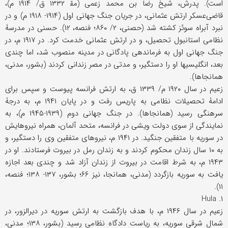
است). پدرش، شیخ رضا بن محمد زعمی (مق‍ ۱۳۳۲ ق/ ۱۹۱۴ م)،
قاضی‌عسکر ارتش عثمانی، در جریان جنگ جهانی اول (۱۹۱۴- ۱۹۱۸ م) و در
نبرد آبراه سوئز کشته شد (حصنی، ۲/ ۸۶۰؛ فنصه، ۱۲). حسنی در مدرسۀ
نظامی استانبول تحصیل، و در ارتش عثمانی خدمت کرد. در ۱۹۱۷ م، در
جنگ جهانی اول به فرماندهی پادگانی در مدینه منصوب شد، اما چندی
بعد، انگلیسیها او را دستگیر، و مدتی در مصر زندانی کردند (بشور، مدنی،
همانجاها).
زعیم در سال ۱۹۲۰ م/ ۱۳۳۹ ق، به ارتش فرانسه پیوست و سپس برای
ادامۀ تحصیلات نظامی به پاریس رفت و در پایان ۱۹۴۱ م، به درجۀ
سرهنگی رسید (همانجاها). در جنگ جهانی دوم (۱۹۳۹-۱۹۴۵ م)، به
نمایندگی از سوی دولت ویشی در فرانسه، متحد آلمان، همراه نیروهایش
در سوریه با متفقین جنگید. در ۱۹۴۱ م، نیروهای متفقین وی را دستگیر، و
به ۱۰ سال زندان محکوم کردند و به زندان رمل در بیروت فرستادند. او در
۱۹۴۳ م، به شرط اقامت در بیروت از زندان آزاد شد و چندی بعد اجازه
یافت به سوریه بازگردد (مدنی، همانجا، نیز ۶۶؛ بشور، ۱۳۷- ۱۳۸؛ فنصه،
۱۱).
۱. Hula
زعیم در سال ۱۹۴۶ م، با هدف بازگشت به ارتش سوریه در دیرالزور، در
شمال شرقی سوریه، به ریاست دادگاه نظامی رسید (بشور، ۱۳۸؛ مدنی،