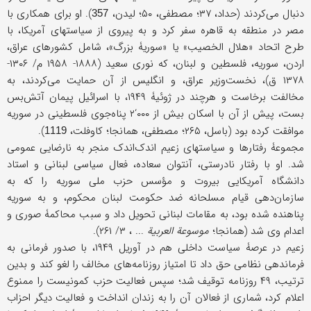
دنبال می‌کردند (حداد، ۳۷؛ مصطفى، ۵۰؛ لیدن،
). او برای همکاری با
357
مصر در منطقه به قاهره سفر کرد و به پیروی از سیاستهای آمریکا، با
طرح اتحاد «هلال الخصیب» یا «سوریۀ بزرگ»، شامل کشورهای عراق،
اردن، سوریه، فلسطین و لبنان، که نوری سعید (۱۸۸۸- ۱۹۵۸ م/ ۱۳۰۶-
۱۳۷۸ ق)، نخست‌وزیر عراق، و انگلیس از آن حمایت می‌کردند، به
مخالفت برخاست و هرچند در ژوئیۀ ۱۹۴۹، با اسرائیل پیمان آتش‌بس
بست، پیش از آن با اسکان بیش از ۰۰۰‘۲ پناه‌جوی فلسطینی در سوریه
موافقت کرده بود (باسل، ۲۶۵؛ مصطفى، همانجا؛ کاوفلت،
).
1119
مجموعۀ رفتارها و سیاستهای زعیم اندک‌اندک منجر به نارضایی عمومی
شد. او با رفتار نادرستی، آنتوان سعاده، فعال سیاسی لبنانی و استاد
دانشگاه آمریکایی بیروت و مؤسس حزب ملی سوریه را که به
سازمان‌دهی قیام مسلحانه ضد حکومت لبنان محکوم، و به سوریه
پناهنده شده بود، به مقامات لبنانی تحویل داد و سبب محاکمۀ صوری و
اعدام وی شد (همانجا؛
موسوعة
العربیة
... ، ۳/ ۲۶۱).
زعیم در عرصۀ سیاست داخلی هم در آوریل ۱۹۴۹، با صدور فرمانی به
فرماندهی نظامی حق داد تا امتیاز روزنامه‌های مخالف را لغو کند و بدین
ترتیب، ۴۹ روزنامه توقیف شد؛ سپس فعالیت حزب کمونیست را ممنوع
اعلام کرد، شماری از فعالان آن را به زندان انداخت و فعالیت دیگر احزاب