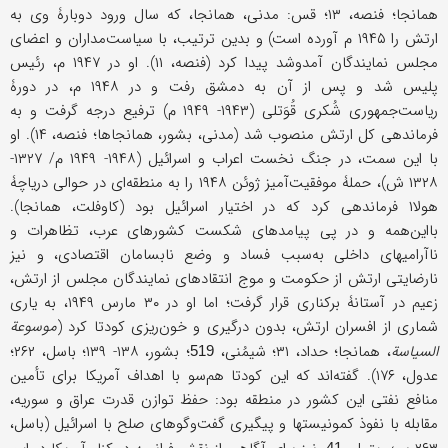
همانجا؛ فنصه، ۱۳؛ قس: مدنی، همانجا، که سال ورود دوبارۀ وی به
ارتش را ۱۹۴۵ م آورده است) و بدین ترتیب، با سیاست‌مداران و اعضای
مجلس نمایندگان آمدوشد پیدا کرد (فنصه، ۱۱). او در ۱۹۴۷ م، رئیس
پلیس شد و پس از آن به دمشق رفت و در ۱۹۴۸ م، در دورۀ
ریاست‌جمهوری شُکری قُوَتلی (۱۹۴۳- ۱۹۴۹ م) ترفیع درجه گرفت و به
فرماندهی کل ارتش منصوب شد (مدنی، بشور، همانجاها؛ فنصه، ۱۴). او
با این سمت، در جنگ نخست اعراب و اسرائیل (۱۹۴۸- ۱۹۴۹ م/ ۱۳۲۷-
۱۳۲۸ ش)، حملۀ موفقیت‌آمیز ژوئن ۱۹۴۸ را به منطقه‌ای در حوالی دریاچۀ
هولا۱ فرماندهی کرد که در اختیار اسرائیل بود (کاوفلت، همانجا).
بااین‌همه و در پی پیامدهای شکست کشورهای عرب، تظاهرات و
ناآرامیهای داخلی به‌سبب فساد و وضع نابسامان اقتصادی، و نیز
نارضایتی ارتش از حکومت و موج انتقادهای نمایندگان مجلس از ارتش،
زعیم در آستانۀ برکناری قرار گرفت؛ اما او در ۳۰ مارس ۱۹۴۹، به یاری
شماری از افسران ارتش، بدون درگیری و خون‌ریزی کودتا کرد (
موسوعة
السیاسة
، همانجا؛ حداد، ۳۱؛ شیمُنی،
؛ بشور، ۱۳۸- ۱۳۹؛ باسل، ۲۶۲؛
519
عدول، ۱۷۶). گفته‌اند که این کودتا هم‌سو با اهداف آمریکا برای تأمین
منافع نفتی این کشور در منطقه بود: حفظ توازن قدرت عراق و سوریه،
مقابله با نفوذ کمونیستها و پیگیری گفت‌وگوهای صلح با اسرائیل (باسل،
41