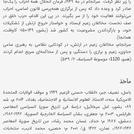
را زیر نظر گرفت. سرانجام در مۀ ۱۹۴۹، فرمان انحلال همۀ احزاب را یک‌جا
صادر کرد و وعده داد که پس از برگزاری همه‌پرسی قانون اساسی، احزاب
می‌توانند فعالیت خود را از سر بگیرند. در پی این اقدام، حزب خلق در
صف نخست مخالفان زعیم ایستاد و خواستار خروج ارتش از تشکیلات
خود، و بازگرداندن مشروعیت به کشور شد (بشور، ۱۴۹-۱۵۰؛ کاوفلت،
همانجا).
سرانجام، مخالفان زعیم در ارتش، در کودتایی نظامی به رهبری سامی
حناوی، زعیم و برازی را دستگیر، و پس از محاکمه‌ای سریع اعدام کردند
(همو،
؛
موسوعة السیاسة
، ۲/ ۵۳۹).
1120
مآخذ
باسل، نصیف جبر، «انقلاب حسنی الزعیم ۱۹۴۹ و موقف الولایات المتحدة
الامریکیة منه»،
الاستاذ للعلوم الانسانیة و الاجتماعیة
، بغداد، ۲۰۱۴ م، شم‍
۸۹؛ بشور، امل میخائیل،
دراسة فی تاریخ سوریا السیاسی المعاصر
،
طرابلس، ۲۰۰۳ م؛ جعفری، بشار،
السیاسة الخارجیة السوریة: ۱۹۴۶-۱۹۸۲
،
دمشق، ۱۹۸۷ م؛ حداد، غسان محمد رشاد،
من تاریخ سوریة المعاصر
۱۹۴۶-۱۹۶۶
، عمان، ۱۴۲۲ ق/ ۲۰۰۱ م؛ حصنی، محمد ادیب،
منتخبات