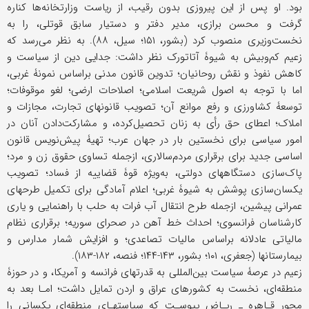
بود. او پس از این پیروزی بدون رقیب، از ریاست وزارتخانه‌ها کناره
گرفت و محسن برازی، مدیر دفتر و دستیار سابق قوتلی، را به
نخست‌وزیری منصوب کرد (بشور، ۱۵۱؛ سیل، ۸۸). به نظر می‌رسد که
زعیم کم‌وبیش به شیوۀ آتاتورک نظر داشت: جدایی دین از سیاست و
کاهش نفوذ و نقش روحانیان؛ تدوین قانون مدنی براساس نمونۀ غربی،
اما با توجه به اصول شریعت اسلامی؛ اصلاحات ارضی؛ لغو موقوفات؛
توسعۀ کشاورزی و رفع موانع آن؛ تصویب قانونهای تجارت، مجازات و
املاک؛ اعطای حق رأی به زنان تحصیل‌کرده، و مشارکت‌دادن آنان در
امور سیاسی برای نخستین بار در جهان عرب؛ تهیۀ پیش‌نویس قانون
اساسی جدید برای برقراری مردم‌سالاری، ازجمله تساوی حقوق زن و مرد؛
پاک‌سازی دستگاههای دولتی، به‌ویژه قوۀ قضاییه از فساد؛ تصویب
یکسان‌سازی پوشش به شیوۀ غربی؛ اعلام آمادگی برای تکمیل طرحهای
عمرانی پیشین، ازجمله طرح انتقال آب فرات به حلب با راهنمایی و یاری
کارشناسان فرانسوی؛ احداث خط آهن در صحرای سوریه؛ برقراری نظام
مالیاتی عادلانه براساس مالیات تصاعدی؛ و افزایش شمار مدارس و
بیمارستانها (جعفری، ۱۰۱؛ بشور، ۱۴۳-۱۴۴؛ فنصه، ۱۸۲-۱۸۳).
زعیم در عرصۀ سیاست بین‌المللی به قدرتهای فرانسه و آمریکا، و در حوزۀ
منطقه‌ای، نخست به کشورهای عراق و اردن تمایل داشت؛ امـا بعد به
محور قـاهره ـ ریـاض پیوسـت که سیاستهـای منطقه‌ای یکسانی را