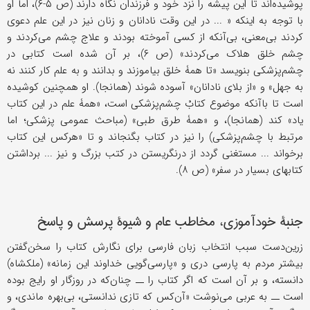
پوشیده‌‌اند تا این پیشه را نزد خود و فرزندان نگاه دارند (ص ۵-۶)، اما او
با توجه به اینکه « ... در این وقت نادانان و زنان نیز در این علم دعوی
کردند بی‌معنی، بی‌آنکه از کسی آموخته بودند و علاج چشم می‌کردند و
چشم خلق هلاک می‌کردند» (ص ۶)، بر آن شده است کتابی در
چشم‌پزشکی بنویسد «تا همۀ خلق بیاموزند و بدانند و به علم کار کنند نه
به جهل» و «از بلای نادانان» آسوده شوند (همانجا). او همچنین کوشیده
است تا باآنکه موضوع کتابْ چشم‌پزشکی است، «همۀ علم در این کتاب
یاد» کند (همانجا)، و «همۀ طرق طبی» (مباحث عمومی پزشکی؛ اما
مرتبط با چشم‌پزشکی) را نیز در کتاب بگنجاند و تا «هرکس این کتاب
برخواند ... مستغنی گردد از درنگریستن در کتب بزرگ و نیز ... برداشتن
کتابهای بسیار در سفر» (ص ۸).
جنبۀ خودآموزی، مخاطب عام و شیوۀ پرسش و پاسخ
زرین‌دست سبب انتخاب زبان فارسی برای نگارش کتاب را سخن‌گفتن
بیشتر مردم به پارسی دری و «پارسی‌گویی خداوند این زمانه» (ملکشاه)
دانسته، و بر آن است که اگر کتاب را ــ چنان‌که در روزگار او رایج بوده
است ــ به عربی می‌نوشت «آن‌کس که تازی ندانستی، بی‌بهره ماندی، و