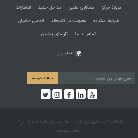
دربارۀ مرکز
همکاری علمی
مداخل جدید
انتشارات
شرایط استفاده
عضویت در کتابخانه
انجمن حامیان
تماس با ما
تارنمای پیشین
انتخاب زبان
دریافت خبرنامه
© 1405 کلیه حقوق این تارنما متعلق به مرکز دایره المعارف بزرگ
اسلامی میباشد