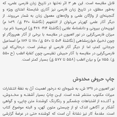
قابل مقایسه است. این هر ۳ اثر نه‌تنها در تاریخ زبان فارسی علمی، که
به‌طور مطلق، در تاریخ زبان فارسی نیز آثاری شایستۀ اعتنای ویژه و
گنجینه‌ای از واژگان علمی و واژه‌های معمول زبان به شمار می‌روند. از
دیگر آثار علمی کهن‌تر می‌توان از
التفهیم
(نگاشتۀ ۴۲۰ ق/ ۱۰۲۹ م)
ابوریحان بیرونی و
دانشنامۀ علایی
(نگاشتۀ ۴۱۴- ۴۲۸ ق) ابن‌سینا نام برد.
میزان فارسی‌گرایی در
نور العیون
در مقایسه با برخی از آثار هم‌روزگار او
چون
ذخیرۀ خوارزمشاهی
(نگاشتۀ ۵۰۴ تا ۵۲۰ ق/ ۱۱۱۰ تا ۱۱۲۶ م) اسماعیل
جرجانی کمتر، اما از دیگر آثار فارسی او بیشتر است. درحالی‌که این
فارسی‌گرایی در مقایسه با آثار حبیش تفلیسی چون
کفایة‌ الطب
(ح ۵۵۰
ق/ ۱۱۵۵ م) و
بیان ‌الطب
(۵۵۸ تا ۵۷۷ ق) بسیار کمتر است.
چاپ حروفی مخدوش
نور العیون
در ۱۳۹۱ ش، به شیوه‌ای نه درخور اهمیت آنْ به نفقۀ انتشارات
میراث مکتوب منتشر شده است. ایـن چاپْ بسیار آشفتـه و مخـدوش،
و آکنـده از اشتباهات چشمگیر و رنگارنگ کوشندۀ متن چاپی، و گواهی
آشکار بر آگاهی اندک او از چیستی متون کهن، و البته موضوع کتاب
است. مقدمۀ کار نیز نشانۀ آن است که کوشنده حتى در عرضۀ گزارشی