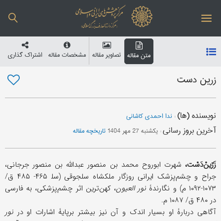
تصاویر مقاله
مشخصات مقاله
اشتراک گذاری
متن مقاله
زرین دست
نویسنده (ها)
:
ندا احمدی کاشانی
آخرین بروز رسانی
:
یکشنبه 27 مهر 1404
تاریخچه مقاله
زَرّینْ‌دَسْت،
شهرت ابوروح محمد بن منصور عبدالله بن منصور جرجانی،
جراح و چشم‌پزشک ایرانی روزگار ملکشاه سلجوقی (سل‍ ۴۶۵- ۴۸۵ ق/
۱۰۷۳-۱۰۹۲ م) و نگارندۀ
نور العیون
، کهن‌ترین اثر چشم‌پزشکی، به فارسی
در ۴۸۰ ق/ ۱۰۸۷ م.
آگاهی دربارۀ او بسیار اندک و آن نیز بیشتر برپایۀ اشارات او در
نور