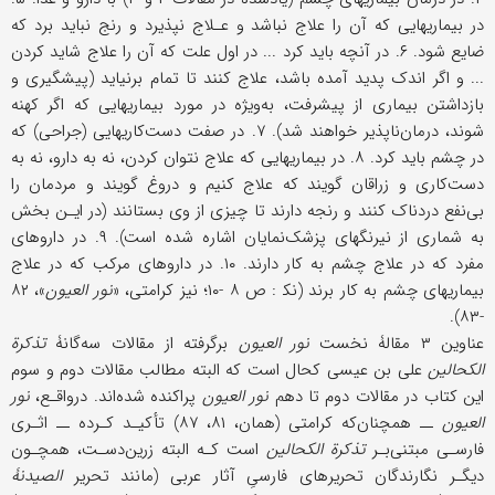
در بیماریهایی که آن را علاج نباشد و عـلاج نپذیرد و رنج نباید برد که
ضایع شود. ۶. در آنچه باید کرد ... در اول علت که آن را علاج شاید کردن
... و اگر اندک پدید آمده باشد، علاج کنند تا تمام برنیاید (پیشگیری و
بازداشتن بیماری از پیشرفت، به‌ویژه در مورد بیماریهایی که اگر کهنه
شوند، درمان‌ناپذیر خواهند شد). ۷. در صفت دست‌کاریهایی (جراحی) که
در چشم باید کرد. ۸. در بیماریهایی که علاج نتوان کردن، نه به دارو، نه به
دست‌کاری و زراقان گویند که علاج کنیم و دروغ گویند و مردمان را
بی‌نفع دردناک کنند و رنجه دارند تا چیزی از وی بستانند (در ایـن بخش
به شماری از نیرنگهای پزشک‌نمایان اشاره شده است). ۹. در داروهای
مفرد که در علاج چشم به کار دارند. ۱۰. در داروهای مرکب که در علاج
بیماریهای چشم به کار برند (نک‍ : ص ۸ -۱۰؛ نیز کرامتی، «
نور العیون
»، ۸۲
-۸۳).
عناوین ۳ مقالۀ نخست
نور العیون
برگرفته از مقالات سه‌گانۀ
تذکرة
‌الکحالین
علی بن عیسى کحال است که البته مطالب مقالات دوم و سوم
این کتاب در مقالات دوم تا دهم
نور العیون
پراکنده شده‌اند. درواقـع،
نور
العیون
ــ همچنان‌که کرامتی (همان، ۸۱، ۸۷) تأکیـد کـرده ــ اثـری
فارسـی مبتنی‌بـر
تذکرة الکحالین
است کـه البته زرین‌دسـت، همچـون
دیگـر نگارندگان تحریرهای فارسیِ آثار عربی (مانند تحریر
الصیدنۀ