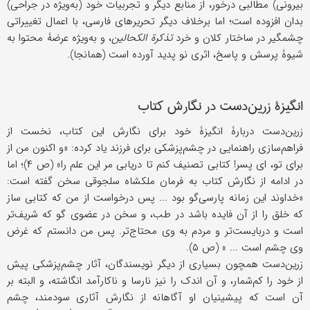
بیرونی) مطالبی درخور، از منابع دیگر و تجربیات خود (به‌ویژه در جراحی)
بدان افزوده است؛ اما برخلاف دیگر تحریرهای فارسی، با اعمال تغییراتی
چشمگیر در ساختار کلان و خرد
تذکرة ‌الکحالین
، و به‌ویژه عرضۀ محتوا به
شیوۀ پرسش و پاسخ، اثری نو پدید آورده است (همانجا).
انگیزۀ زرین‌دست در نگارش کتاب
زرین‌دست دربارۀ انگیزۀ خود برای نگارش این کتاب، نخست از
فراهم‌سازی راهنمایی در چشم‌پزشکی برای فرزند یاد کرده: «و اکنون من از
برای تو، ای پسر! کتابی تصنیف کنم تا دریابی مر این علم را» (ص ۴)؛ اما
در ادامه از نگارش کتاب به فرمان ملکشاه سلجوقی سخن گفته است:
«خداوند این زمانه پارسی‌گو بود ... پس درخواست از من که کتابی ‌ساز
که خلق را از آن فایده باشد در طب، و سخن در عضوی گو که شریف‌تر
است و دربایست‌تر و مردم به وی محتاج‌تر. پس من دانستم که غرض
وی چشم است ... » (ص ۵).
زرین‌دست همچون بسیاری از دیگر نویسندگان، آثار چشم‌پزشکی پیش
از خود را کم‌شمار، و آن اندک را نیز نارسا و ناکارآمد انگاشته، و البته بر
آن است که پیشینیان او آگاهانه از نگارش آثاری سودمند، چشم