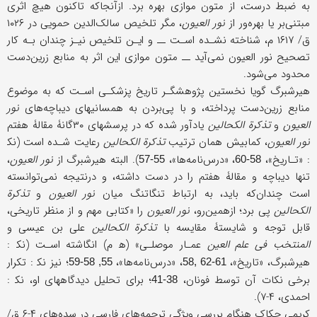
به ضبط درست، از متون موازی بهره برد. ازآنجاکه تاکنون هیچ اثری
مبتنی‌بر یا بهره‌ور از
نور العیون
، مگر تلخیص سالک‌الدین حمویی در ۱۰۲۶
ق/ ۱۶۱۷ م، شناخته نشـده اسـت ــ و ایـن تلخیص نیـز چندان بـه کار
تصحیح نور العیون نمی‌آید ــ متون موازی این اثر به منابع زرین‌دست
محدود می‌شود.
هیرشبرگ گویا نخستین پژوهشگـر تاریخ پزشکـی اسـت که به موضوع
منابع زرین‌دست پرداخته، و با پی‌بردن به همسانیهای دیباچه‌های
نور
العیون
و
تذکرة الکحالین
یادآور شده که در پرسشهای ۳۰گانۀ مقالۀ هفتم
نور
العیون
، کمابیش همان ترتیب
تذکرة الکحالین
رعایت شـده است (نک‍‌
: «تـاریخ»،
، «درس‌نامه‌ها»،
). البته هیرشبرگ از
نور العیون
،
55-57
58-60
تنها دیباچه و مقالۀ هفتم را در دست داشته، و درنتیجه نمی‌توانسته
است چندان‌که باید، به ارتباط تنگاتنگ میان
نور العیون
و
تذکرة
الکحالین
پی برد؛ ازهمین‌رو،
نور العیون
را «کتابی مهم و از منظر تاریخی،
قابل توجه و شایستۀ مقایسه با
تذکرة الکحالین
علی بن عیسى و
المنتخب فی
علم العین
عمـار موصلـی» (ه‍ م) انگاشته اسـت (نک‍ :
هیرشبرگ، «تاریخ»،
، «درس‌نامه‌ها»،
؛ نیز نک‍ : تکرار
55, 58-59
61-62 ,58
برخی نکات آن توسط فونان،
؛ برای تحلیل دیدگاههای او، نک‍ :
38-41
احمدی، ۴-۷).
کریمی حکاک هنگام بررسی ویژگی ترجمه‌های فارسی در سده‌های ۴-۶ ق/