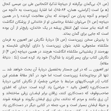
(ص ۸)، بی‌گمان برگرفته از دیباچۀ
تذکرة الکحالین
علی بن عیسى کحال
(ه‍ م) است (کرامتی، همان، ۸۴-۸۵)، اما اشارۀ زرین‌دست به «آنچه من
آزمودم و آنچه پدران من آزمودند که بدان معالجت کردند» را در همین
دیباچه (ص ۱۱) می‌توان نشانۀ برخاستن او از خاندانی از پزشکان انگاشت
که البته بنابر سنت کهنْ انتقال پیشه در یک خاندان، رایج‌تر از آن بوده
است که جایی برای گمان بماند.
با پذیرش سخن زرین‌دست (ص ۵) دربارۀ نگارش
نور العیون
به فرمان
ملکشاه سلجوقی، شاید بتوان زرین‌دست را دارای آوازه‌ای شایسته و
بهره‌مند از پشتیبانی ملکشاه انگاشت؛ هرچند در همین دیباچه (ص ۴) از
نگارش کتاب برای پسر (فرزند یا شاگرد؟) خود یاد کرده است (نک‍ : دنبالۀ
مقاله).
نور العیون
ــ که در این جستار به‌تفصیل دربارۀ آن بحث خواهد شد ــ
تنها اثر برجای‌ماندۀ زرین‌دست است؛ اما خود در آغاز مقالۀ هشتم این
کتاب (در فریب‌کاریهای مرتبط با جراحی چشم)، از نگارش کتابی دربارۀ
«دست‌کاری» (العمل بالید = جراحی) یاد کرده است: «بدان که اطبای
صاحب‌وقوف که دست‌کاری کنند، زراقان برابر ایشـان زرقی ساخته‌اند و
آن زرق بکنند و مردم که ندانند، بدان زرق ایشان بگروند و فریفته شوند
و حیلۀ ایشان بسیار است و من، جمله در کتابی دیگر در دست‌کاری یاد