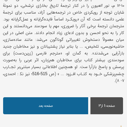
۱۰-۱۲ م،
نور العیون
را در کنار ترجمۀ
تاریخ بخارا
ی نرشخی، دو نمونۀ
شایان توجه از رویکردی خاص در ترجمه‌هایی آزاد، مناسب برای ترجمۀ
علمی دانسته است که آن «رویکـرد اساساً فایده‌گرایانه و عمل‌گرایانه بود.
مترجمان ترجمۀ برخی آثار را ضروری، مهم یا سودمند می‌دانستند و این
کار را به نحو احسن و بدون ادعای زیاد انجام دادند. متن اصلی در این
میان معمولاً دستخوش تغییراتی گوناگون می‌شد: مانند ساده‌سازی،
حاشیه‌نویسی، تلخیص، ... یا بنابر نیاز پشتیبانان و نیز مخاطبان جدید
بازآرایی می‌شدند». به گمان او، «مترجم فارسی (زرین‌دست) برای
سودمندی بیشتر کتاب برای مخاطبان هم‌زبان، اثر عربی را به‌صورت
پرسش و پاسخ بازآرا ست. او همچنین اطلاعاتی بسیار مبتنی‌بر تجـارب
چشم‌پزشکی خـود به کتـاب افـزود ... » (ص
؛ نیز نک‍ : احمدی،
515-516
۷- ۸).
صفحه
۱
از۳
صفحه بعد