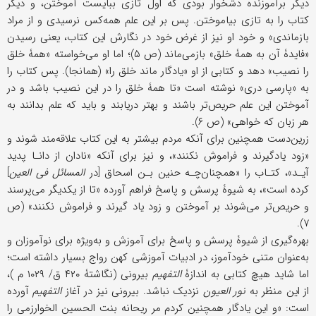
دیگر برآموزنده دشخوار بودی که اول تازی ببایست آموختن، و دیگر
کتاب را به تازی بیاموختن. پس بر این علم همه‌کس نرسیدی و از مراد
بازماندی» و خود او نیز از غرض خود در نگارش این کتاب، یعنی رسیدن
«فایدۀ آن به همۀ خلق» بازمی‌ماند (ص ۵)؛ اما او می‌خواسته «همۀ خلق
را نصیب» دهد و کتابی از او «یادگار ماند خلق را» (همانجا). پس کتاب را
به «پارسی دری» نوشته است «تا همۀ خلق را در این نصیب باشد و در
آموختن این علم حریص‌تر باشند و بهتر دریابند و باید که علم بدانند به
هر زبان که خواهی» (ص ۶).
زرین‌دست همچنین برای آنکه مردم بیشتر به این کتاب علاقه‌مند شوند و
«زود یادگیرند و فراموش نکنند»، و نیز برای آنکه «نادان از دانـا پدید
آیـد»، کتـاب را «همچنان‌چـه حنین بـن اسحاق [در
المسائل فی العین
]
کرده است»، به شیوۀ پرسش و پاسخ فراهم آورده «تا از یکدیگر می‌پرسند
و حریص‌تر می‌شوند بر آموختن و زود یاد گیرند و فراموش نکنند» (ص
۷).
بهره‌گیری از شیوۀ پرسش و پاسخ برای آموزش و به‌ویژه برای نوآموزان و
به‌عنوان متنی خودآموز، در ادبیات آموزشی کهن رواج بسیار داشته است؛
اما شاید هیچ کتابی به اندازۀ
التفهیم
بیرونی (نگاشتۀ ۴۲۰ ق/ ۱۰۲۹ م )،
از این منظر به
نور العیون
نزدیک نباشد. بیرونی نیز در آغاز
التفهیم
آورده
است: «و این یادگار همچنین کردم مر ریحانه بنت الحسین الخوارزمی را