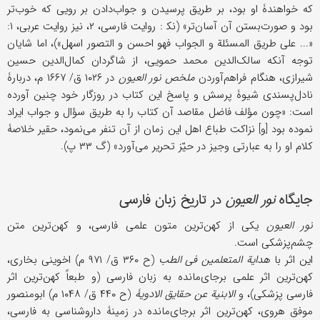
که خواهندۀ او بود، بر طریق پرسیدن و جواب‌دادن بر رویی که خوب‌تر
بود و صورت‌بستن آن آسان‌تر» (نک‍ : روایت فارسی، ۲، نیز روایت عربی، ۱:
«... على طریق المسئلة و الجواب فهو احسن و التصور اسهل»)، اما شایان
توجه آنکه سالک‌الدین محمد حمویی، از شاگردان کمال‌الدین حسین
شیرازی، هنگام فراهم‌‌آوردن
ملخص نور العیون
در ۱۰۲۶ ق/ ۱۶۶۷ م، دربارۀ
نادل‌پسندی شیوۀ پرسش و پاسخ این کتاب در روزگار خود چنین آورده
است: «چون مؤلف فاضل مقاصد آن کتاب را به طریق سؤال و جواب ایراد
نموده بود [و] نزاکت طباع اهل این زمان از آن تنفر می‌نمود، حقیر خلاصۀ
کلام او را به عبارتی وجیز در حیّز تحریر می‌آورد» (گ ۳۳ پ).
جایگاه
نور العیون
در تاریخ زبان فارسی
نور العیون
یکی از کهن‌ترین متون علمی فارسی، و کهن‌ترین متن
چشم‌پزشکی است.
این اثر با
هدایة المتعلمین فی الطب
(ح ۳۶۰ ق/ ۹۷۱ م) اخوینی بخاری،
کهن‌ترین اثر علمی برجای‌مانده به زبان فارسی (و طبعاً کهن‌ترین اثر
فارسی پزشکی)، و
الابنیة عن حقایق الادویۀ
(ح ۴۴۰ ق/ ۱۰۴۸ م) ابومنصور
موفق هروی، کهن‌ترین اثر برجای‌مانده در زمینۀ داروشناسی به فارسی،