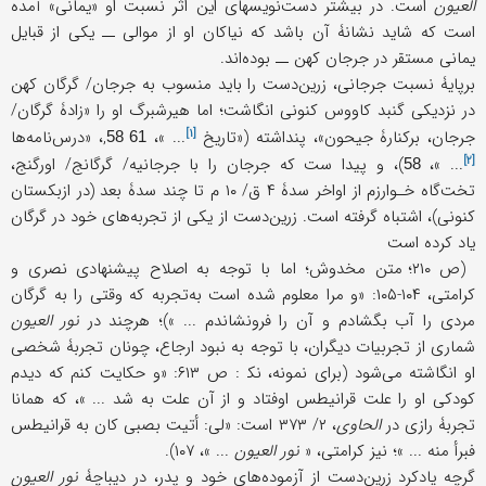
العیون
است. در بیشتر دست‌نویسهای این اثر نسبت او «یمانی» آمده
است که شاید نشانۀ آن باشد که نیاکان او از موالی ــ یکی از قبایل
یمانی مستقر در جرجان کهن ــ بوده‌اند.
برپایۀ نسبت جرجانی، زرین‌دست را باید منسوب به جرجان/ گرگان کهن
در نزدیکی گنبد کاووس کنونی انگاشت؛ اما هیرشبرگ او را «زادۀ گرگان/
[۱]
جرجان، برکنارۀ جیحون»، پنداشته («
تاریخ
... »،
,، «
درس‌نامه‌ها
61 58
[۲]
... »،
)، و پیدا ست که جرجان را با جرجانیه/ گرگانج/ اورگنج،
58
تخت‌گاه خـوارزم از اواخر سدۀ ۴ ق/ ۱۰ م تا چند سدۀ بعد (در ازبکستان
کنونی)، اشتباه گرفته است. زرین‌دست از یکی از تجربه‌های خود در گرگان
یاد کرده است
(ص ۲۱۰؛ متن مخدوش؛ اما با توجه به اصلاح پیشنهادی نصری و
کرامتی، ۱۰۴-۱۰۵: «و مرا معلوم شده است به‌تجربه که وقتی را به گرگان
مردی را آب بگشادم و آن را فرونشاندم ... »)؛ هرچند در
نور العیون
شماری از تجربیات دیگران، با توجه به نبود ارجاع، چونان تجربۀ شخصی
او انگاشته می‌شود (برای نمونه، نک‍ : ص ۶۱۳: «و حکایت کنم که دیدم
کودکی او را علت قرانیطس اوفتاد و از آن علت به شد ... »، که همانا
تجربۀ رازی در
الحاوی
، ۲/ ۳۷۳ است: «لی: أتیت بصبی کان به قرانیطس
فبرأ منه ... »؛ نیز کرامتی، «
نور العیون
... »، ۱۰۷).
گرچه یادکرد زرین‌دست از آزموده‌های خود و پدر، در دیباچۀ
نور العیون