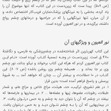
کرده‌ام؛ اما در این کتاب چندان یاد کنم که در چشم زرق و حیلت کنند»
(ص ۵۰۹). پیدا ست که زرین‌دست در این کتاب، که تنها موضوع آن را
یاد کرده، بخشی را به نیرنگهای پزشک‌نمایان فریب‌کار اختصاص داده، و
از آن میان، تنها نیرنگهایی را که در جراحیها و درمانهای چشم رواج
داشته، برگزیده، و در
نور العیون
آورده است.
نور العیون
و ویژگیهای آن
این کتاب کهن‌ترین اثر شناخته‌شده در چشم‌پزشکی به فارسی، و نگاشتۀ
۴۸۰ ق است. زرین‌دسـت در وجـه تسمیۀ کتـاب آورده است: «نـام ایـن
کتاب
نور العیون
کردم که هرکه این کتاب برخواند و نیکو بداند، نور چشم
وی بر جا بماند و ... همیشه چشم وی روشن باشد» (ص ۷- ۸). این
کتـاب در ۱۰ «مقالت»، و بیشتر آن ــ چنان که خواهد آمد ــ به شیوۀ
پرسش و پاسخ فراهم آمده است؛ بدین قرار:
۱. در علم تشریح، ترکیب، حد، هیئت، مزاج خاص و مزاج عام، و شمار
طبقات، رطوبات، عضوها، پَیها و عضله‌ها ... ۲. در بیماریها و عارضه‌ها که
بیفتد در چشم که آن را بتوان دید به چشم و به حس درتـوان یافت. ۳.
در بیماریهایی که آن را بـه چشم نتـوان دیـد و به حس درنتوان یافت.
۴. در درمان بیماریهای چشم (یادشده در مقالات ۲ و ۳) با دارو و غذا. ۵.