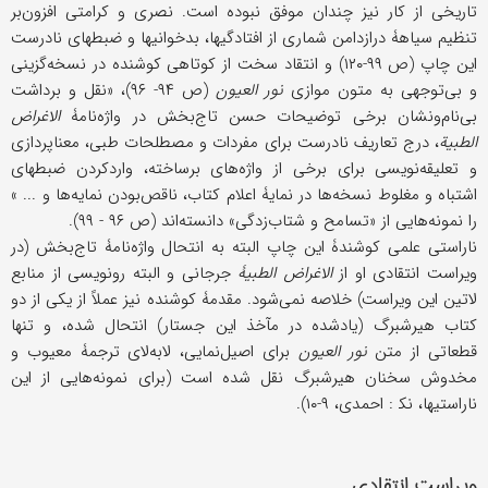
تاریخی از کار نیز چندان موفق نبوده است. نصری و کرامتی افزون‌بر
تنظیم سیاهۀ درازدامن شماری از افتادگیها، بدخوانیها و ضبطهای نادرست
این چاپ (ص ۹۹-۱۲۰) و انتقاد سخت از کوتاهی کوشنده در نسخه‌گزینی
و بی‌توجهی به متون موازی
نور العیون
(ص ۹۴- ۹۶)، «نقل و برداشت
بی‌نام‌ونشان برخی توضیحات حسن تاج‌بخش در واژه‌نامۀ
الاغراض
الطبیة
، درج تعاریف نادرست برای مفردات و مصطلحات طبی، معناپردازی
و تعلیقه‌نویسی برای برخی از واژه‌های برساخته، واردکردن ضبطهای
اشتباه و مغلوط نسخه‌ها در نمایۀ اعلام کتاب، ناقص‌بودن نمایه‌ها و ... »
را نمونه‌هایی از «تسامح و شتاب‌زدگی» دانسته‌اند (ص ۹۶ - ۹۹).
ناراستی علمی کوشندۀ این چاپ البته به انتحال واژه‌نامۀ تاج‌بخش (در
ویراست انتقادی او از
الاغراض الطبیۀ
جرجانی و البته رونویسی از منابع
لاتین این ویراست) خلاصه نمی‌شود. مقدمۀ کوشنده نیز عملاً از یکی از دو
کتاب هیرشبرگ (یادشده در مآخذ این جستار) انتحال شده، و تنها
قطعاتی از متن
نور العیون
برای اصیل‌نمایی، لابه‌لای ترجمۀ معیوب و
مخدوش سخنان هیرشبرگ نقل شده است (برای نمونه‌هایی از این
ناراستیها، نک‍ : احمدی، ۹-۱۰).
ویراست انتقادی