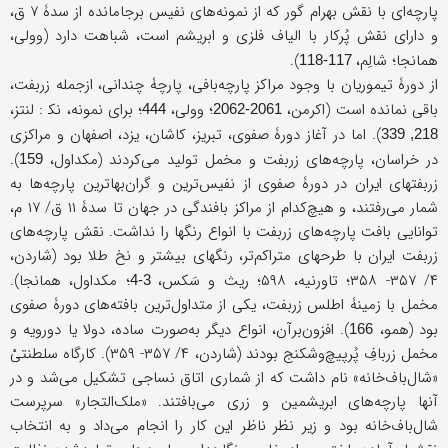
پارچه‌ای با نقش بهرام گور که از نمونه‌های نفیس برجامانده از سدۀ ۷ ق،
و دارای نقش پُرکار با الیاف فلزی و ابریشم است، شباهت دارد (وولی،
همانجا؛ شالِم،
).
117-118
از دورۀ تیموریان با وجود مراکز پارچه‌بافی، پارچۀ چندانی، ازجمله زربفت،
باقی نمانده است (اکرمن،
؛ وولی،
؛ برای نمونه، نک‍ : لنتز،
444
2061-2062
). اما در آغاز دورۀ صفوی، تبریز، کاشان، یزد، اصفهان و مراکزی
218, 339
در خراسان، پارچه‌های زربفت و مخمل تولید می‌کردند (مکداول،
).
159
زربفتهای ایران در دورۀ صفوی از نفیس‌ترین و گران‌بها‌ترین پارچه‌ها به
‌شمار می‌رفتند، و هیچ‌کدام از مراکز بافندگی در جهان تا سدۀ ۱۱ ق/ ۱۷ م،
توانایی بافت پارچه‌های زربفت با انواع رنگها را نداشت. نقش پارچه‌های
زربفت ایران با طرحهای متراکم‌تر، رنگهای بیشتر و نخ طلا بود (شاردن،
۴/ ۳۵۷- ۳۵۸؛ تاورنیه، ۵۹۸؛ ریث و سَکس،
؛ مکداول، همانجا).
3-4
مخمل با زمینۀ اطلس زربفت، یکی از متداول‌ترین بافته‌های دورۀ صفوی
بود (همو،
). افزون‌برآن، انواع دیگر به‌صورت ساده، دولا یا دورویه و
166
مخمل زربافِ پُرپیچ‌وشکنج بودند (شاردن، ۴/ ۳۵۷- ۳۵۹). کارگاه سلطنتیْ
«شال‌باف‌خانه» نام داشت که از شماری اتاق نساجی تشکیل می‌شد و در
آنها پارچه‌های ابریشمین و زری می‌بافتند. «ملک‌التجار» سرپرست
شال‌باف‌خانه بود و زیر نظر ناظر این کار را انجام می‌داد و به انتخاب