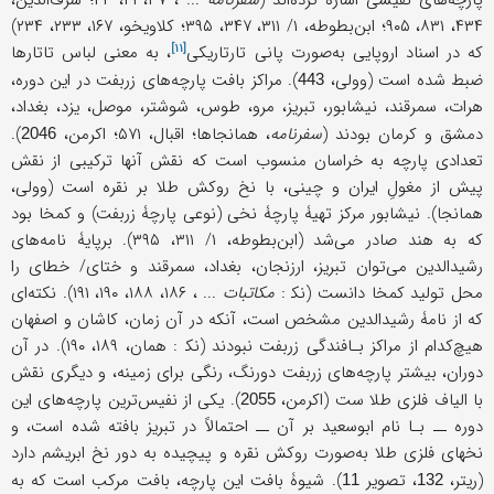
پارچه‌های نفیسی اشاره کرده‌اند (
سفرنامه
... ، ۳۷، ۴۱، ۴۴؛ شرف‌الدین،
۴۳۴، ۸۳۱، ۹۰۵؛ ابن‌بطوطه، ۱/ ۳۱۱، ۳۴۷، ۳۹۵؛ کلاویخو، ۱۶۷، ۲۳۳، ۲۳۴)
[۱۱]
که در اسناد اروپایی به‌صورت پانی
تارتاریکی
، به معنی لباس تاتارها
ضبط شده است (وولی،
). مراکز بافت پارچه‌های زربفت در این دوره،
443
هرات، سمرقند، نیشابور، تبریز، مرو، طوس، شوشتر، موصل، یزد، بغداد،
دمشق و کرمان بودند (
سفرنامه
، همانجاها؛ اقبال، ۵۷۱؛ اکرمن،
).
2046
تعدادی پارچه به خراسان منسوب است که نقش آنها ترکیبی از نقش
پیش از مغولِ ایران و چینی، با نخ روکش طلا بر نقره است (وولی،
همانجا). نیشابور مرکز تهیۀ پارچۀ نخی (نوعی پارچۀ زربفت) و کمخا بود
که به هند صادر می‌شد (ابن‌بطوطه، ۱/ ۳۱۱، ۳۹۵). برپایۀ نامه‌های
رشیدالدین می‌توان تبریز، ارزنجان، بغداد، سمرقند و ختای/ خطای را
محل تولید کمخا دانست (نک‍ :
مکاتبات
... ، ۱۸۶، ۱۸۸، ۱۹۰، ۱۹۱). نکته‌ای
که از نامۀ رشیدالدین مشخص است، آنکه در آن زمان، کاشان و اصفهان
هیچ‌کدام از مراکز بـافندگی زربفت نبودند (نک‍ : همان، ۱۸۹، ۱۹۰). در آن
دوران، بیشتر پارچه‌های زربفت دورنگ، رنگی برای زمینه، و دیگری نقش
با الیاف فلزی طلا ست (اکرمن،
). یکی از نفیس‌ترین پارچه‌های این
2055
دوره ــ بـا نام ابوسعید بر آن ــ احتمالاً در تبریز بافته شده است، و
نخهای فلزی طلا به‌صورت روکش نقره و پیچیده به دور نخ ابریشم دارد
(ریتر،
، تصویر
). شیوۀ بافت این پارچه، بافت مرکب است که به
11
132