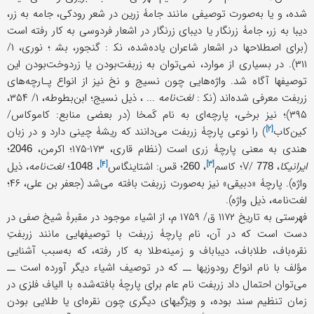
شده، و یا به‌صورت توصیفی مانند جامۀ زرین در شعر رودکی، جامه به زر،
دیبا به زر، جامۀ زرنگار یا دیبای زرنگار در اشعار فردوسی به کار رفته است
(برای اصطلاحها در اشعار شاعران یاده‌شده، نک‍ : گنجور، بش‍ ؛ نوری، ۱/
۳۱۱). در بسیاری از موارد، نمی‌توان به زربفت‌بودن یا زردوخت‌بودن این
توصیفها آگاه شد. واژه‌هایی چون نسیج و نخ نیز از انواع پـارچه‌های
زربفت معرفی شده‌اند (نک‍ :
لغت‌نامه
... ، ذیل نسیج؛ ابن‌بطوطه، ۱/ ۳۵۴،
۳۹۵)؛ نیز برخی، پارچه‌ای به نام کَمخا (در بعضی منابع: کاموکاس/
[۲]
کین‌کاب
) را نوعی پارچۀ زربفت می‌دانند که ریشۀ چینی دارد و در زبان
هندی به معنی پارچۀ زری است (نظام قاری، ۱۷۳-۱۷۵؛ اکرمن،
؛
2046
[۴]
[۳]
ایرانیکا
، V/
؛
کاسم
،
؛ قس:
اشتاینگاس
،
؛
لغت‌نامه
، ذیل
1048
260
778
واژه). پارچۀ «دبیقی» نیز به‌صورت زربفت بافته می‌شد (جعفر بن علی، ۴۶؛
لغت‌نامه، ذیل واژه).
فهرستی به تاریخ ۱۱۷۲ ق/ ۱۷۵۹ م، از اشیاء موجود در مقبرۀ شیخ صفی در
دست است که در آن، نام پارچۀ زربفت با توصیفهایی مانند زربفتِ
نقره‌باف، طلاباف، دیباباف و زمینه‌طلا به ‌کار رفته، که به‌سبب آشنایی
مؤلف با نام انواع رودوزیها ــ که در توصیف اشیاء دیگر آورده است ــ
می‌توان احتمال داد زربفت نام عام برای پارچۀ بافته‌شده با الیاف فلزی در
زمان تنظیم سند بوده، و ویژگیهای دیگری چون نقره‌ای یا طلایی بودن