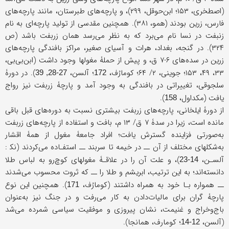
(اصطخری، ۱۵۳؛ ابن‌حوقل، ۲۹۹)، و پارچه‌های طبرستان، مانند پارچه‌های
فارس، زرین بودند (همو، ۳۸۱). همچنین مقدسی از تولید پارچه‌ای به نام
زنبفت در نسا نام می‌برد که به نظر می‌رسد همان زربفت باشد (ص
۳۲۴). در گنجه، بغداد، هرات و آسیای صغیر، مراکز بافندگی پارچه‌های
زرین در سده‌های ۶-۷ ق، و پیش از حملۀ مغولها وجود داشت (ابن‌بی‌بی،
۳۳، ۴۹، ۱۵۳؛ جوینی، ۲/ ۶۴؛ کومارُف،
؛ آلسن،
). در دورۀ
27-28, 39
172
سلجوقی، تغییراتی در بافندگی به وجود آمد و پارچۀ زربفت نیز رواج
یافت (مکداول،
).
158
از دورۀ ایلخانی، پارچه‌های زربفت بیشتری نسبت به دوره‌های قبل باقی
مانده است، زیرا در سدۀ ۷ ق/ ۱۳ م، بافت و استفاده از پارچه‌های زربفت
به‌صورتی فزاینده گسترش یافت؛ افراد جامعۀ مغول از همۀ اقشار
به‌شکلهای مختلف از آن ــ در خیمه تا سربند ــ استفـاده می‌کردند (نک‍ :
آلسـن،
)، و علت آن را در علاقـۀ مغولهای کوچ‌رو به لباس طلا
14-23
دانسته‌اند؛ به این ترتیب، ابریشم و طلا را ــ که ثروت محسوب می‌شدند
ــ همواره بـا خود به همراه داشتند (کومارُف،
). همچنین این نوع
171
پارچۀ گران برای مالیات‌دادن به کار می‌رفت و در جنگ نیز به‌عنوان
باج‌وخراج و غنیمت، نشان پیروزی و موفقیت سیاسی شمرده می‌‌شد
(آلسن،
؛ کومارف، همانجا).
12-14