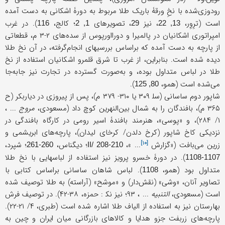
رودوزی‌شده با نخِ ورقۀ باریک طلا مربوط به دورۀ اشکانی به ‌دست آمده
است (ترِوِر،
، نیز
، تصویرهای
؛ کالج،
). در غرب
116
1, 2
29
13, 22
امپراتوری اشکانیان در پالمیرا و دورااورپوس از سده‌های ۲-۳ م، قطعاتی
از پارچه به دست آمده که براساس بررسیهای انجام‌گرفته، در آن نخ طلا
دیده شده است. بنابراین، از غرب تا شرق قلمرو اشکانیان استفاده از نخ
طلا در لباس متداول بوده، و به‌صورت گسترده در تجارت نیز جابه‌جا
می‌شده است (همو،
).
80, 125
شاپور دوم ساسانی (سل‍ ۳۰۹ یا ۳۱۰- ۳۷۹ م)، پس از پیروزی در دیاربکر (ح
۳۶۵ م)، بافندگان را به شمال بین‌النهرین کوچ داد (مسعودی،
مروج
... ،
۱/ ۲۸۴)، و «پوسی»، هنرمند بافندۀ اسیر رومی در کارگاه بافندگی در
نزدیکی کاخ شاپور (کرخ دلدن/ کرخای لیدان)، پارچه‌های ابریشمی و
[۱۰]
زرین می‌بافت («
گزارش
... »،
؛ دیگناس،
؛ شپرد،
260-261
II/ 208-210
). در دورۀ خسرو پرویز نیز استفاده از لباسهایی با نخ طلا
1107-1108
متداول بود (همو،
). لباس شاهان ساسانی براساس کتابی با
1108
تصاویر آنان، «وشی» (نقش‌دار) و «موشح» (آراسته) به طلا توصیف شده
است (مسعودی،
التنبیه
... ، ۹۳؛ نیز نک‍ : حمزه، ۳۸-۴۲). در توصیف فرش
بهارستان نیز به استفاده از الیاف طلا اشاره شده است (طبری، ۴/ ۲۱-۲۲).
پارچه‌های زربفت جزو هدایا و کالاهای بازرگانی میان ایران و چین به