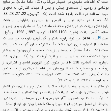
است که اطلاعات مفیدی در اختیـار می‌گذارد (نک‍ : ادامۀ مقاله). در منابع
یونـانی و رومی، از سده‌های پیش و پس از میلاد، اشاراتی به نخهای
مورد استفاده در بـافت پارچه شده است (نک‍ : گیتروی،
22, 27, 28, 33,
، جم‍‍ ). در منابع عربی و فارسی نیز می‌توان به‌فراوانی از بافت
34
پارچه‌های زربفت در دوره‌های مختلف مانند دورۀ ساسانیان، و یا پس از
اسلام آگاهی یافت (شپرد،
؛ اکرمن،
؛ واردْوِل،
1997, 1998
1108-1109
[۱]
«
هنر
... »،
). این نوع پارچه بافتهای گوناگونی دارد؛ به این معنا که
434
استفاده از نخهای فلزی تنها مشخصۀ مشترک میان آنها به شمار رفته
است (نک‍ : ادامۀ مقاله). پارچه‌های زربفت به‌سبب گران‌بهابودن، بیشتر
مورد استفادۀ حاکمان، دربـاریـان و افراد ثروتمند بود (نک‍ : بیهقی، ۲۸۱؛
باربارو، ۶۶؛ آلمانی، II/
). در متون کهن افزون‌بر لباسهای اشرافی، از
138
پردۀ منبر و حجابِ خلیفه تا روپوش قبر شاه را می‌توان از این جنس
یافت (بیهقی، ۵۲، ۳۸۵، ۴۶۰، ۷۱۳؛ ابن‌زبیر، ۱۲۷، ۱۳۴؛ کلاویخو، ۲۳۳؛
ابن‌بطوطه، ۱/ ۳۴۷؛ شاردن، ۳/ ۷۴).
در متنهای فارسی، پارچه با الیاف طلا با عناوینی چون «زری» در اشعار
فرخی سیستانی؛ «زربفت»، «زربافت/ زرباف» در نوشته‌هایی از سدۀ ۵ تا
۱۴ ق/ ۱۱ تا ۲۰ م، همچون آثار فردوسی، فرخی سیستانی، رشیدالدین
وطواط، ابوالفضل میبدی، ایرج میرزا و ملک‌الشعرا بهار؛ «زرتار» از سدۀ ۱۱
تا ۱۳ ق/ ۱۷ تا ۱۹ م، در اشعار سلیم تهرانی، صائب تبریزی و قاآنی دیده