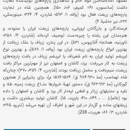
نقشها، آماده‌ساختن مواد خام و نگاهداری پارچه‌های تولیدشده نظارت
داشت (سانسون، ۱۹۱؛ کمپفر، ۱۰۶، ۱۵۰). همچنین شاه در تجارت
پارچه‌های زربفت فعال بود (واله، ۱/ ۵۹۳؛ شاردن، ۴/ ۳۶۴؛ مینورسکی،
۲۳۲، نیز حاشیۀ ۴).
فرستادگان و بازرگانان اروپایی، پارچه‌های زربفت ایران را ستوده، و
هنرمندان این رشته را چیره‌دست توصیف کرده‌اند (شاردن، ۴/ ۳۵۸؛
تاورنیه، همانجا؛ اُلئاریوس، ۵۳۱). در این زمان، زرباف یا ملک زربافت از
بهترین انواع پارچه‌های زربفت ایران بود (واله، ۱/ ۵۷۸)، و بهترین نوع
ابریشم تولید ایران به نام شعرباف یا ابریشم زرباف در بافت پارچه‌های
زربفت به کار می‌رفت. یزد، کاشان و اصفهان نیز از مهم‌ترین مراکز بافت
زربفت، سیم‌بافت و مخمل زربافت بودند (شاردن، ۴/ ۳۵۹، ۳۷۰)؛ چنان‌که
شاه تهماسب (سل‍ ۹۳۰-۹۸۴ ق/ ۱۵۲۴-۱۵۷۶ م)، برای پذیرایی از همایون
گورکانی (سل‍ ۹۱۳-۹۶۳ ق)، دستور تهیۀ خروارها متـاع زربفت زمینه طلا و
نقره و مندیلهای زرتار و قطنی لپه‌دار کار یزد و کاشان و اصفهان را داده
بود (
عالم‌آرا
... ، ۲۴۹، ۴۱۰؛ بایزید، ۱۵). کاشان تولید بیشتری داشت و
زربفتهای ساده و گل‌دار در این شهر و اطراف آن تهیه می‌شد (تنررو، ۳۶۵؛
شاردن، ۳/ ۸۶؛ هربرت،
).
218