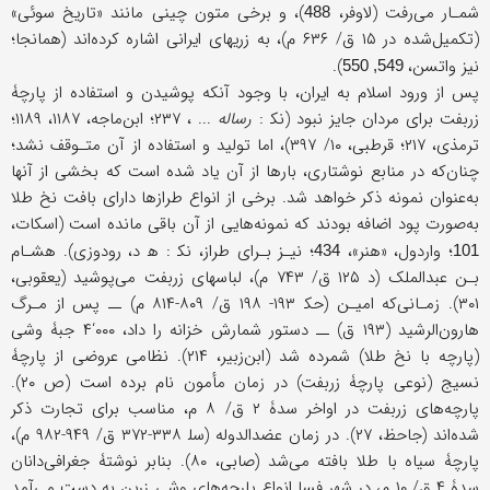
شمـار می‌رفت (لاوفر،
)، و برخی متون چینی مانند «تاریخ سوئی»
488
(تکمیل‌شده در ۱۵ ق/ ۶۳۶ م)، به زریهای ایرانی اشاره کرده‌اند (همانجا؛
نیز واتسن،
).
549, 550
پس از ورود اسلام به ایران، با وجود آنکه پوشیدن و استفاده از پارچۀ
زربفت برای مردان جایز نبود (نک‍ :
رساله
... ، ۲۳۷؛ ابن‌ماجه، ۱۱۸۷، ۱۱۸۹؛
ترمذی، ۲۱۷؛ قرطبی، ۱۰/ ۳۹۷)، اما تولید و استفاده از آن متـوقف نشد؛
چنان‌که در منابع نوشتاری، بارها از آن یاد شده است که بخشی از آنها
به‌عنوان نمونه ذکر خواهد شد. برخی از انواع طرازها دارای بافت نخ طلا
به‌صورت پود اضافه بودند که نمونه‌هایی از آن باقی مانده است (اسکات،
؛ واردول، «هنر»،
؛ نیـز بـرای طراز، نک‍ : ه‍ د، رودوزی). هشـام
434
101
بـن عبدالملک (د ۱۲۵ ق/ ۷۴۳ م)، لباسهای زربفت می‌پوشید (یعقوبی،
۳۰۱). زمـانی‌که امیـن (حک‍ ۱۹۳- ۱۹۸ ق/ ۸۰۹-۸۱۴ م) ــ پس از مـرگ
هارون‌الرشید (۱۹۳ ق) ــ دستور شمارش خزانه را داد، ۰۰۰‘۴ جبۀ وشی
(پارچه با نخ طلا) شمرده شد (ابن‌زبیر، ۲۱۴). نظامی عروضی از پارچۀ
نسیج (نوعی پارچۀ زربفت) در زمان مأمون نام برده است (ص ۲۰).
پارچه‌های زربفت در اواخر سدۀ ۲ ق/ ۸ م، مناسب برای تجارت ذکر
شده‌اند (جاحظ، ۲۷). در زمان عضدالدوله (سل‍ ۳۳۸-۳۷۲ ق/ ۹۴۹-۹۸۲ م)،
پارچۀ سیاه با طلا بافته می‌شد (صابی، ۸۰). بنابر نوشتۀ جغرافی‌دانان
سدۀ ۴ ق/ ۱۰ م، در شهر فسا انواع پارچه‌های وشی زرین به‌ دست می‌آمد