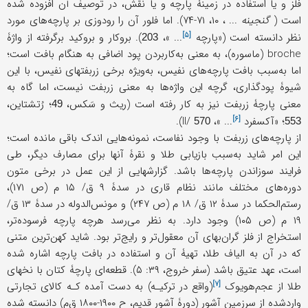
فلز و یا استفاده در زمینۀ پارچه و یا نقش، در توصیف آن افزوده شده
است (
گنجینه
... ، ۱۰، ۷۱-۷۴). اما فلور آن را رودوزی بر پارچه‌های مورد
[۵]
نظر دانسته است («
پارچه
... »،
). بروکار و بروکید برگرفته از واژۀ
203
broche (ماسوره)، به معنی به‌کاربردن پود اضافی به هنگام بافت است؛
اما به‌سبب بافت پارچه‌های نفیس، به‌ویژه برخی زربفتهای نفیس، با این
شیوۀ پود‌گذاری، گرچه این واژه‌ها به معنی زربفت نیست، اما گاه به
معنی پارچۀ زربفت نیز به کار رفته است (ریث و سَکس،
؛ رُتشتاین،
49
[۶]
؛ «
آکسفرد
... »، II/
).
570
553
از پارچه‌های زربفت با وجود نفاست، نمونه‌هایی اندک باقی‌ مانده است؛
این امر شاید به‌سبب بازیابی طلا و نقرۀ آنها برای مصارف دیگر، طی
فرایند سوزاندن پارچه‌ها باشد. گزارشهایی از این عمل در برخی متون
دوره‌های مختلف مانند نظام قاری در سدۀ ۹ ق/ ۱۵ م (ص ۱۷۱)،
رستم‌الحکما در سدۀ ۱۲ ق/ ۱۸ م (ص ۲۴۷) و مونس‌الدوله در سدۀ ۱۳ ق/
۱۹ م (ص ۱۰۵) وجود دارد. به نظر می‌رسد هرچه پارچه فرسوده‌تر،
استخراج از فلز گران‌بهای آن معقول‌تر و رایج‌تر بود. شاید کهن‌ترین متنی
که در آن به الیاف طلا، تهیۀ آن و استفاده در بافت پارچه اشاره شده
است، عهد عتیق باشد (سفر خروج، ۳۹: ۵). قطعه‌ای پارچۀ کتان با نخهای
[۷]
طلا از
عجم‌هویوک
(واقع در ترکیـه) به دست آمده کـه کالای تجارتی
واردشده از سرزمین آشور (دورۀ آشور قدیم، ح ۱۹۰۰-۱۸۰۰ ق‌م) دانسته شده