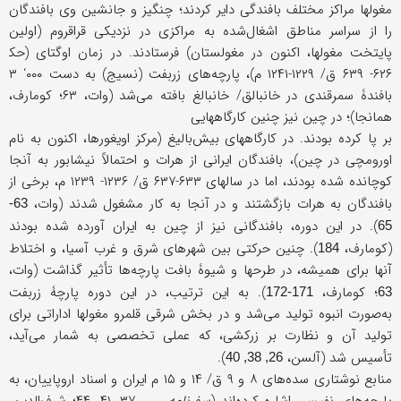
مغولها مراکز مختلف بافندگی دایر کردند؛ چنگیز و جانشین وی بافندگان
را از سراسر مناطق اشغال‌شده به مراکزی در نزدیکی قراقروم (اولین
پایتخت مغولها، اکنون در مغولستان) فرستادند. در زمان اوگتای (حک‍
۶۲۶- ۶۳۹ ق/ ۱۲۲۹-۱۲۴۱ م)، پارچه‌های زربفت (نسیج) به دست ۰۰۰‘ ۳
بافندۀ سمرقندی در خانبالق/ خانبالغ بافته می‌شد (وات، ۶۳؛ کومارف،
همانجا)؛ در چین نیز چنین کارگاههایی
بر پا کرده بودند. در کارگاههای بیش‌بالیغ (مرکز اویغورها، اکنون به نام
اورومچی در چین)، بافندگان ایرانی از هرات و احتمالاً نیشابور به آنجا
کوچانده شده بودند، اما در سالهای ۶۳۳-۶۳۷ ق/ ۱۲۳۶- ۱۲۳۹ م، برخی از
بافندگان به هرات بازگشتند و در آنجا به کار مشغول شدند (وات،
63-
). در این دوره، بافندگانی نیز از چین به ایران آورده شده بودند
65
(کومارف،
). چنین حرکتی بین شهرهای شرق و غرب آسیا، و اختلاط
184
آنها برای همیشه، در طرحها و شیوۀ بافت پارچه‌ها تأثیر گذاشت (وات،
؛ کومارف،
). به این ترتیب، در این دوره پارچۀ زربفت
171-172
63
به‌صورت انبوه تولید می‌شد و در بخش شرقی قلمرو مغولها اداراتی برای
تولید آن و نظارت بر زرکشی، که عملی تخصصی به شمار می‌آید،
تأسیس شد (آلسن،
).
26, 38, 40
منابع نوشتاری سده‌های ۸ و ۹ ق/ ۱۴ و ۱۵ م ایران و اسناد اروپاییان، به