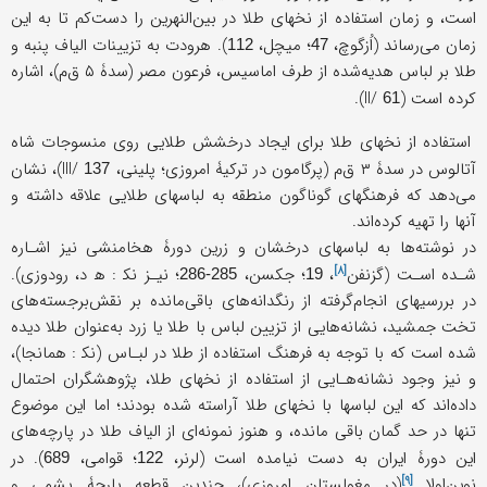
است، و زمان استفاده از نخهای طلا در بین‌النهرین را دست‌کم تا به این
زمان می‌رساند (اُزگوچ،
؛ میچل،
). هرودت به تزیینات الیاف پنبه و
112
47
طلا بر لباس هدیه‌شده از طرف اماسیس، فرعون مصر (سدۀ ۵ ق‌م)، اشاره
کرده است (II/
).
61
استفاده از نخهای طلا برای ایجاد درخشش طلایی روی منسوجات شاه
آتالوس در سدۀ ۳ ق‌م (پرگامون در ترکیۀ امروزی؛ پلینی، III/
)، نشان
137
می‌دهد که فرهنگهای گوناگون منطقه به لباسهای طلایی علاقه داشته‌ و
آنها را تهیه کرده‌اند.
در نوشته‌ها به لباسهای درخشان و زرین دورۀ هخامنشی نیز اشـاره
[۸]
شـده اسـت (
گزنفن
،
؛ جکسن،
؛ نیـز نک‍ : ه‍ د، رودوزی).
285-286
19
در بررسیهای انجام‌گرفته از رنگدانه‌های باقی‌مانده بر نقش‌برجسته‌های
تخت جمشید، نشانه‌هایی از تزیین لباس با طلا یا زرد به‌عنوان طلا دیده
شده است که با توجه به فرهنگ استفاده از طلا در لبـاس (نک‍ : همانجا)،
و نیز وجود نشانه‌هـایی از استفاده از نخهای طلا، پژوهشگران احتمال
داده‌اند که این لباسها با نخهای طلا آراسته شده بودند؛ اما این موضوع
تنها در حد گمان باقی مانده، و هنوز نمونه‌ای از الیاف طلا در پارچه‌های
این دورۀ ایران به دست نیامده است (لرنر،
؛ قوامی،
). در
689
122
[۹]
نوین‌اولا
(در مغولستان امروزی)، چندین قطعه پارچۀ پشمی و