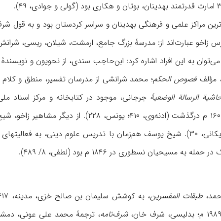
‌ترین مراکز علمی و فرهنگی بهدینان و سراسر کردستان بود و به قول شرف
ی‌توان به این افراد اشاره کرد: ابن‌حاجب سندی، از نحویون و نویسندۀ
، مؤلف
فصوص الحکم
؛ محمد شرانشی از مدرسان تفسیر، منطق و کلام 
اشیة الرسالة الوضعیۀ
جرجانی، موجود در کتابخانه و مرکز اسناد ملی ایران (شم‍ ۶۳۱/ ۸۳۷)، همچنین ص
. او در ۱۰۱۰ ق/ ۱۶۰۱ م درگذشت (ادنه‌وی، ۰
نقشبندی ریکانی است (ریکانی، ۳۰). شیخ یوسف هم‌زمان با تدریس علوم دین
به مسیحیان نسطوری در ۱۸۴۶ م بود (لطفی، ۸/ ۴۸۹).
احمد،
طبقات المفسرین
، به کوشش سلیمان بن صالح خزی، مدینه، ۱۴۱۷ ق/ ۱۹۹۷ م؛ بابان، محامی جمال،
شرف‌نامه
، ترجمۀ محمد علی عونی، دمشق، ۲۰۰۶ م؛ پرویسر، کن