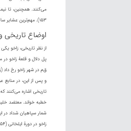
می‌کنند. همچنین، تا نیمۀ سدۀ ۲۰ م، شماری از یهودیان در زاخو زندگی می‌کردند و یکی از محله‌
۱۵۳). مهم‌ترین عشایر ساکن در زاخو و حومۀ آن عشایر سندی، سلیوانی و گلی هستند (گولی و جوادی، ۳۳-۳۶).
اوضاع تاریخی و
از نظر تاریخی، زاخو یکی
شمار سپاهیان شداد در این زمان، حدود ۱۰هزار نفر بوده است (طبری، 