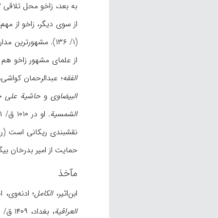
به بعد، زاخو محل تلاقی ۳ امارت قدرتمند بهدینان، بوتان و هکاری بود (گولی و جوادی، ۴۹).
از سوی دیگر، زاخو از مهم
از علمای مشهور زاخو هم م
الفقه
؛ عبدالرحمان کواشی
البیضاوی
و
حاشیة على ح
الشمسیة
حمایت از امیر بدرخان بیگ در حمله 
مآخذ
ابن‌اثیر،
الکامل
؛ ادنه‌وی، 
العراقیة
، بغداد، ۱۴۰۹ ق/ ۱۹۸۹ م؛ بدلیسی، شرف خان،