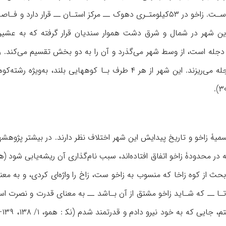
مـ است. این شهر در شمال و شرق دشت هموار سندیان قرار گرفته که به 
جله است، از وسط شهر می‌گذرد و آن را به دو بخش تقسیم می‌کند. رو
پیشخابور به رودخـانۀ دجله می‌ریزند. این شهر از هر ۴ طرف 
 تسمیۀ زاخو و تاریخ پیدایش این شهر اختلاف نظر دارند. در بیشتر پژ
م بحث از کوه زاخا که منسوب به زاخو ست، زاخ را واژه‌ای کردی، و به مع
وتـا ــ که شـاید زاخو مشتق از آن بـاشد ــ به معنای قدرت و نصرت اس