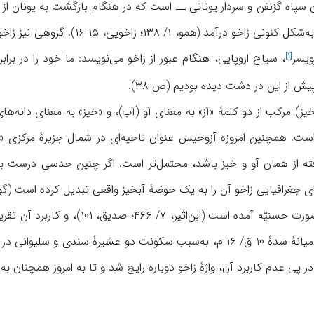
 سپاه گزنفن و سردار یونانی ــ است که در هنگام بازگشت به یونان از ا
تغییرات آوایی و واژگانی، به‌شکل ک
ویسر
، سیاح اروپایی، هنگام عبور از زاخو می‌نویسد: ما خود را در بر
[۱]
از این در دشت دیده بودیم (ص ۳۸).
) مرکب از دو کلمۀ «آز» به معنای آو (آب)، و «خیز» به معنای دانه‌ه
ت. همچنین امروزه آزوخیس عنوان ناحیه‌ای در شمال جزیرۀ مرکزی «خیز
ته از همان آو و خیز باشد، محتمل‌تر است. اگر چنین حدسی درست با
ی جغرافیایی زاخو آن را به یک حوضۀ آبخیز واقعی تبدیل کرده است (گولی؛ نیز 
زاخو در منابع اسلامی به‌صورت حسنیّ
زاخو جایگزین آن شد. در میانۀ سدۀ ۱۰ ق/ ۱۶ م، به‌سبب سکونت دو عش
پی عدم کاربرد آن، واژۀ زاخو دوباره رایج شد و تا به امروز همچنان به کار 