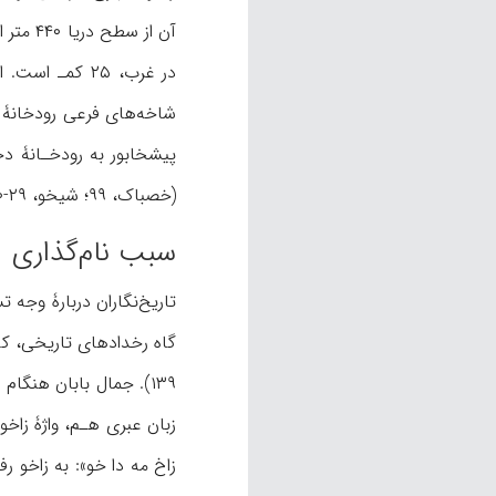
در غرب، ۲۵ ک
شاخه‌های فرعی رودخانۀ د
(خصباک، ۹۹؛ شیخو، ۲۹-۳۰).
سبب نام‌گذاری
تاریخ‌نگاران دربارۀ وجه
۱۳۹). جمال بابان هنگا
زبان عبری هـم، واژۀ زاخ