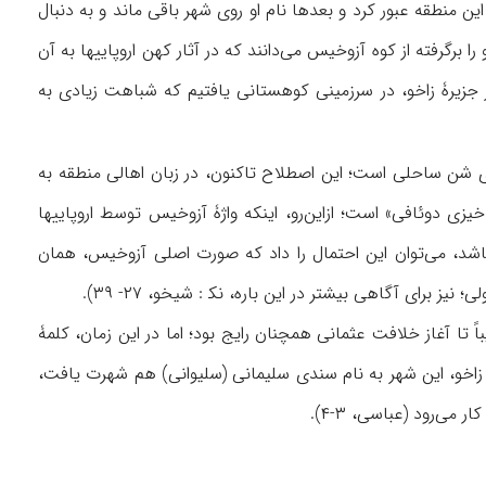
ین منطقه عبور کرد و بعدها نام او روی شهر باقی ماند و به دنبال
نونی زاخو درآمد (همو، ۱/ ۱۳۸؛ زاخویی، ۱۵-۱۶). گروهی نیز زاخو را برگرفته از کوه آزوخیس می‌دانند که در آثار کهن اروپاییها به آن
ابر جزیرۀ زاخو، در سرزمینی کوهستانی یافتیم که شباهت زیادی به
ای شن ساحلی است؛ این اصطلاح تاکنون، در زبان اهالی منطقه به
ی دوئافی» است؛ ازاین‌رو، اینکه واژۀ آزوخیس توسط اروپاییها
شد، می‌توان این احتمال را داد که صورت اصلی آزوخیس، همان
برای آگاهی بیشتر در این باره، نک‍ : شیخو، ۲۷- ۳۹).
ه آمده است (ابن‌اثیر، ۷/ ۴۶۶؛ صدیق، ۱۰۱)، و کاربرد آن تقریباً تا آغاز خلافت عثمانی همچنان رایج بود؛ اما در این زمان، کلمۀ
یرۀ سندی و سلیوانی در زاخو، این شهر به نام سندی سلیمانی (سلیوانی) هم شهرت یافت،
می‌رود (عباسی، ۳-۴).