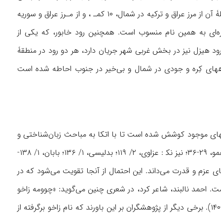
آن از سطح دریا ۴۴۰ متر اسـت. زاخو در ۵۳کیلومتـری دهوک ــ مرکز استـان ــ قرار دارد و فـاصلۀ آن از مرز عراق و ترکیه در شمال، ۱۰ کمـ ، و از مـرز عراق و سوریه
عشیره‌ای به همین نام منسوب است. همچنین رود خابور، که یکی از
د هیزل نیز در بخش غربی شهر جریان دارد، هر دو رود در منطقۀ
بـا کوههایی بلند، به‌ویژه رشته‌کوههای کِره و جودی در شمال و بی‌خیر در جنوب احاطه شده است
وهشهای موجود کوشش شده است تا با اتکا به مباحث زبان‌شناختی و
گاه رخدادهای تاریخی، که در محدودۀ زاخو اتفاق افتاده‌اند، سبب نام‌گذاری آن ریشه‌یابی شود (همو، ۲۹-۳۶؛ نیز نک‍ : عزاوی، ۲/ ۱۱۹؛ بدلیسی، ۱/ ۱۳۶؛ بابان، ۱/ ۱۳۸-
نای عزم و قدرت می‌داند. این احتمال از آنجا تقویت می‌شود که در
ت. احمد نالبند، شاعر کرد، در شعری چنین می‌گوید: «چوومه زاخو
زاخ مه دا خو»: به زاخو رفتم، جایی که به خود نیرو دادم و قدرتمند شدم (نک‍ : همو، ۱/ ۱۳۸، ۱۳۹-۱۴۰). برخی دیگر از پژوهشگران بر این باورند که نام زاخو برگرفته از