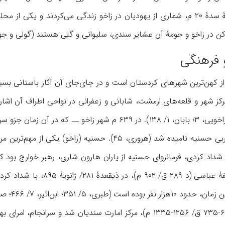
های شهر به نام آنها بود (
 فرهنگی
 از کهن‌ترین شهرهای کردستان است و در جای‌جای آن آثار باستانی بسیا
ق‌م در شهر زاخو رخ داد (زاخویی، ۳؛ بابان، ۱/ ۱۳۸). در ۹
و پس از این، در منابع عربی حسنیه نامیده شد (هروری، ۴۵
خطبه خواند. معتضد خلیفۀ عب
۵/ ۳۵۱؛ ابن‌اثیر، ۷/ ۴۶۶؛ صدیق، ۱۰۱).