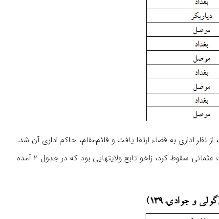
یک شهرستان بود و در این زمان، از نظر اداری به قضاء ارتقا یافت و قائم‌مقام، حاکم اداری آن شد.
نخستین قائم‌مقام شهر هم عبدالله بک اول بود («باب ... »، npn.). از این زمان تا ۱۹۱۸ م، که دولت عثمانی سقوط کرد، زاخو تابع ولایتهایی بود که در جدول ۲ آمده