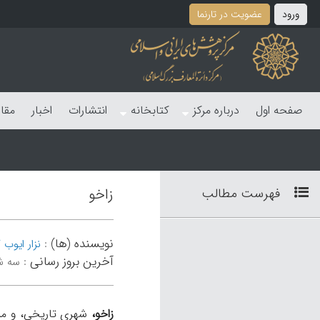
ورود
عضویت در تارنما
صفحه اول
درباره مرکز
کتابخانه
انتشارات
اخبار
مقا
فهرست مطالب
زاخو
نویسنده (ها)
:
نزار ایوب 
آخرین بروز رسانی
:
سه شنبه 29
زاخو،