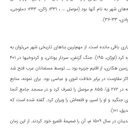
موصل
... ، ۳۳۱؛ زاکن، ۲۴۳؛ دملوجی،
ری باقی مانده است. از مهم‌ترین بناهای تاریخی شهر می‌توان به
پل دلال و قلعۀ زاخو در مرکز شهر و قلعه‌های ارمشت، شابانی و زعفرانی در نواحی اطراف آن اشاره کرد (لوژان، ۱۹۵). جنگ گزنفن، سردار یونانی، و کردوخیها در ۴۰۱
۶۳ م شهر زاخو ــ که در آن زمان جزو سرزمین هکاری، از اقلیم جزیره بود ــ توسط مسلمانان عرب فتح شد
). حسنیه (زاخو) یکی از مهم‌ترین مراکز مقاومت در برابر خلافت اموی و عباسی بود. برای نمونه، منابع
تاریخی اشاره می‌کنند که شداد کردی، فرمانروای حسنیه از یاران هارون شاری، رهبر خوارج بود که در ۲۷۲ ق/ ۸۵۵ م موصل را تصرف کرد و در مسجد جامع آنجا
اسی (د ۲۸۹ ق/ ۹۰۲ م)، در ذیقعدۀ ۲۸۱/ ژانویۀ ۸۹۵، با شداد کردی جنگید و او را اسیر، و قلعه‌اش را ویران کرد. گفته شده است که
زاخو در دورۀ ایلخانی (۶۵۴-۷۳۵ ق/ ۱۲۵۶-۱۳۳۵ م)، مرکز امارت سندیان شد و سرانجام، امرای بهدینان در سال ۱۵۰۹ م، آن را ضمیمۀ قلمرو خود کردند. از این زمان