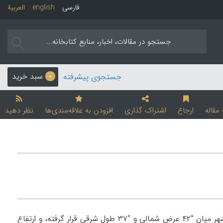
فارسی
english
العربیة
سبد خرید
جستجوی پیشرفته
0
قاله
ارجاع
اشتراک گذاری
افزودن به علاقه‌مندی‌ها
نظر دهید
شهری تاریخی، و مرکز شهرستان زاخو، از توابع استان دهوک در اقلیم کردستان عراق. این شهر میان °۴۲ عرض شمالی و °۳۷ طول شرقی قرار گرفته، و ارتفاع