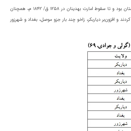
زاخو از سال ۹۲۱ ق/ ۱۵۱۵ م، به‌عنوان بخشی از امارت بهدینان، تابع ولایت دیاربکر و امارت کردستان بود و تا سقوط امارت بهدینان در ۱۲۵۸ ق/ ۱۸۴۲ م، همچنان
ردند و افزون‌بر دیاربکر، زاخو چند بار جزو موصل، بغداد و شهرزور