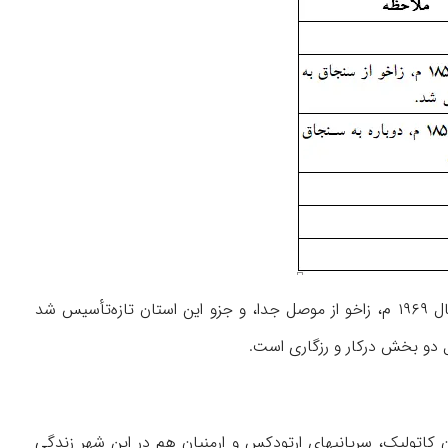
پس از تأسیس دولت عراق، زاخو جزو استان موصل شد و سرانجام با ایجاد استان دهوک در سال ۱۹۶۹ م، زاخو از موصل جدا، و جزو این استان تازه‌تأسیس شد
ان کاتولیک، سریانیهای ارتودکس و ارمنیان هم در این شهر زندگی