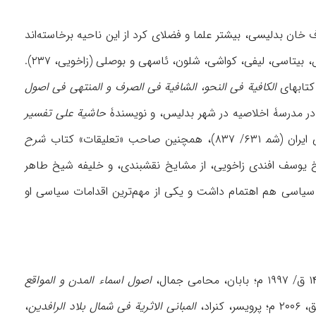
 خان بدلیسی، بیشتر علما و فضلای کرد از این ناحیه برخاسته‌اند
(۱/ ۱۳۶). مشهورترین مدارس زاخو عبارت‌اند از: مدرسۀ بزرگ جامع، ارمشت، شیلان، ریسی، شرانش، بیتاسی، لیفی، کواشی، شلون، ئاسهی و بوصلی (زاخویی، ۲۳۷).
 کتابهای
الکافیة فی النحو، الشافیة فی الصرف و المنتهى فی اصول
در مدرسۀ اخلاصیه در شهر بدلیس، و نویسندۀ
حاشیة على تفسیر
احب «تعلیقات» کتاب
شرح
۴۱؛ یونس، ۲۲۸). از دیگر مشاهیر زاخو، شیخ یوسف افندی زاخویی، از مشایخ نقشبندی، و خلیفه شیخ طاهر
ی، به فعالیتهای سیاسی هم اهتمام داشت و یکی از مهم‌ترین اقدامات سیاسی او
اصول اسماء المدن و المواقع
راد،
المبانی الاثریة فی شمال بلاد الرافدین
،