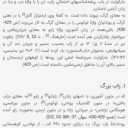
مارکوارت در باب ریشه‌شناسیهای احتمالی زاب، آن را با واژۀ دِب و دِبا در
زبان آرامی باستان،
[۱]
به معنای گرگ، پیوند داده است. به گفتۀ وی،
ارمنیانْ گایل
را در معنی
گرگ، و یونانیانْ واژۀ لوکوس را در معنای گرگ به کار می‌برند (ص
429-
). بااین‌همه، در زبان آشوری، واژۀ زابو به معنای جریان‌یافتن و
430
[۲]
دیوانه‌وار رفتارکردن هم آمده است («
فرهنگ
... »، XXI/
). یاقوت
9, 10
نیز در سدۀ ۷ ق/ ۱۳ م، از زاب به‌سبب مسیر و جریان تند آن و
سیلابهایش، به‌عنوان «زاب‌المجنون» یاد کرده است (۲/ ۹۰۳؛ نیز بدلیسی،
۱۴۶-۱۴۷). مارکوارت سرچشمۀ اصلی این رودها را کوههای ارمنستان و
مسیر بالای آن را مناطق ارمنی‌نشین دانسته است (ص
).
429
۱. زاب بزرگ
[۵]
[۴]
[۳]
که در متون آشوری، با نامهای
زابان
،
زاباتو
و
زابو
به معنای «زاب
[۶]
بالایی»؛ در متون کلاسیک یونانی،
لوکوس
؛ در متون بیزانسی،
هومگاس تزاباس؛ در سریانی، زابا؛ و در متون ارمنی، به‌صورت زاو آمده
است (همو،
).
429-430؛ بیوار، 37؛ EI2, XI/ 366
رودخـانۀ زاب بزرگ بـا درازای حدود ۴۶۰ کمـ ، از نواحـی کوهستانی