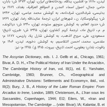
لیدن، ۱۸۷۰ م؛ افشین، یدالله،
رودخانه‌های ایران
، تهران، ۱۳۷۳ ش؛ بابان،
حامی جمال،
اصول اسماء المدن و المواقع العراقیة
، بغداد، ۱۹۸۹ م؛
بدلیسی، شرف‌الدین،
شرف‌نامه
، به کوشش محمد عباسی، تهران، ۱۳۴۳
ش؛ پیگولوسکایا، ن.،
شهرهای ایران
، ترجمۀ عنایت‌الله رضا، تهران، ۱۳۶۹
ش؛
حدود العالم
، به کوشش منوچهر ستوده، تهران، ۱۳۴۰ ش؛ دیاکونف،
م. م.،
تاریخ ماد
، ترجمۀ کریم کشاورز، تهران، ۱۳۴۵ ش؛ طبری،
تاریخ
؛
مسعودی، علی،
مروج الذهب
، به کوشش شارل پلا، پاریس، ۱۸۷۷ م؛
مقدسی، محمد،
احسن التقاسیم
، به کوشش دخویه، لیدن، ۱۹۰۶ م؛
یاقوت،
بلدان
؛ یعقوبی، احمد،
تاریخ
، بیروت، ۱۴۱۵ ق/ ۱۹۹۵ م؛ نیز:
The Assyrian Dictionary
, eds. I. J. Gellb et al., Chicago, 1961;
Bivar, A. D. H., «The Political History of Iran Under the Arsacids»,
The Cambridge History of Iran
, vol. III(1), ed. E. Yarshater,
Cambridge, 1983; Brunner, Ch., «Geographical and
Administrative Divisions: Settlements and Economy», ibid., vol.
III(2); Bury, J. B.,
A History of the Later Roman Empire: From
Arcadius to Irene
, London, 1889; Christensen, A.,
L’Iran sous les
Sassanides
, Copenhagen, 1944; EI2; Eilers, W., «Iran and
Mesopotamia»,
The Cambridge
... (vide: Bivar); IA; Kalantar, B. et