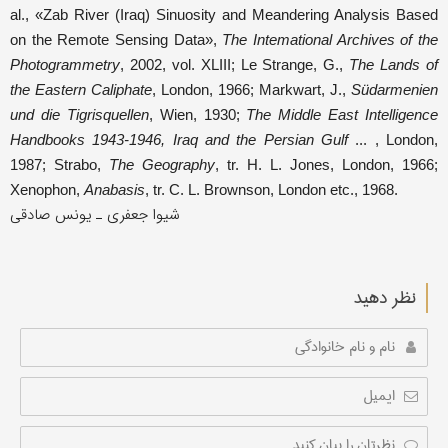
al., «Zab River (Iraq) Sinuosity and Meandering Analysis Based
on the Remote Sensing Data»,
The Intemational Archives of the
Photogrammetry
, 2002, vol. XLIII; Le Strange, G.,
The Lands of
the Eastern Caliphate
, London, 1966; Markwart, J.,
Südarmenien
und die Tigrisquellen
, Wien, 1930;
The Middle East Intelligence
Handbooks 1943-1946, Iraq and the Persian Gulf
... , London,
1987; Strabo,
The Geography
, tr. H. L. Jones, London, 1966;
Xenophon,
Anabasis
, tr. C. L. Brownson, London etc., 1968.
شیوا جعفری ـ یونس صادقی
نظر دهید