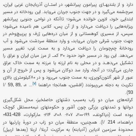
دارد و از بلندیهـای پیرامون پیرانشهر، در استـان آذربایجان غربی ایران،
سرچشمه می‌گیرد و در جهت جنوب جریان می‌یابد. این رودخانه در مسیر
ابتدایی خود، لاوین خوانده می‌شود؛ تاآنکه در نواحی جنوبی پیرانشهر
ریزابه‌هایی را دریافت می‌دارد و از ‌آن پس، کلاس هم نامیده می‌شود؛
سپس، از مسیری کوهستانی و از میان دره‌هایی ژرف و پرپیچ‌و‌خم در
جهت جنوب شرقی جریان می‌یابد، و وارد منطقۀ سردشت می‌شود و آب
رودخانۀ چم‌چومان را دریافت می‌دارد و به سمت غرب تغییر مسیر
می‌دهد. این رود در مسیر خود حدود ۳۰ کمـ از مرز میان ایران و عراق را
تشکیل می‌دهـد و در محلی به نام ارزنه یا مرزنه به سمت خاک عراق
جاری می‌گردد؛ در آنجا، وارد سد دوکان می‌شود و پس از خروج از آن و
عبور از شهر آلتون‌کوپری، به سمت جنوب می‌رود و در ۸۰کیلومتری بالای
[۷]
تکریت به دجله می‌پیوندد (افشین، همانجا؛ «
راهنما
... »، I/
59, 89,
).
93
کرانه‌های میان دو زاب به‌سبب دشتهای حاصلخیز، محل شکل‌گیری
دولتها و تمدنهای بزرگی چون آشور و حکومتهای نیمه‌مستقل کوچک
بوده است (دیاکونف، ۱۹۹-۲۰۰، ۲۰۷- ۲۰۸، ۲۱۴؛ مارکوارت،
؛
428-431
«راهنما»، I/
). همچنین، منطقۀ میان دو زاب در دورۀ پارتیها در
214
محدودۀ سرزمین ادیابن (آدیابنه) به مرکزیت آربلا/ اربلا (بعدها اربیل)