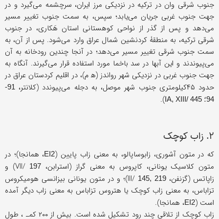
جنوب شرقی وان در ترکیه در نزدیکی مرز ایران، سرچشمه می‌گیرد و در
جهت جنوب غربی جریان می‌یابد؛ سپس، به سمت جنوب تغییر مسیر
می‌دهد و پس از گذر از نواحی کوهستانی استان هَکاری، در جنوب
شرقی ترکیه، به منطقۀ کردنشین شمال عراق وارد می‌شود. پس از آن، به
سمت جنوب شرقی تغییر مسیر می‌دهد؛ در آنجا چندین رودخانه به آن
می‌پیوندند و این آبها در سد باخما مورد استفاده قرار می‌گیرند. آنگاه به
جهت جنوب غربی در نزدیکی شهر رواندز (ه‍ م)، در اقلیم کردستان عراق در
حدود ۴۵کیلومتری جنوب شهر موصل، به دجله می‌پیوندد (کلانتر،
91-
).
94؛ IA, XIII/ 445
۲. زاب کوچک
که در متون آشوری، زابوساپالو، به معنی زاب پایین (
، همانجا)؛ در
EI2
متون کلاسیک یونانی، کاپروس به معنی گراز (استرابن، VII/
) و
197
زاپاتس (گزنفن، III/
)؛ و در متون یونانی بیزانسی هومیکروس
145, 219
تزاباس، به معنی زاب کوچک یا هتروس تزاباس به معنی زاب دیگر آمده
است (
، همانجا).
EI2
زاب کوچک از تلاقی چند رود تشکیل شده است. بیش از ۲۰۰ کمـ ، طول