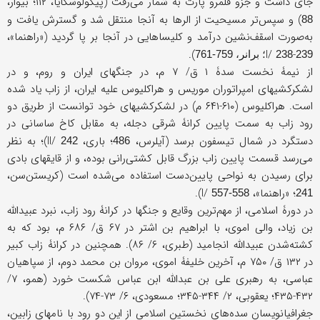
جای داشت و جزو قلمرو پارت به شمار می‌رفت (پیگولوسکایا، ۱۱۲؛ بیوار،
) و سپس‌تر مسیحیت از الرها به آنجا منتقل شد و گسترش یافت و
88
به‌صورت اسقف‌نشین درآمد و کلیساهایی در آنجا بر پا گردید («راهنما»،
).
I/
-
239؛ برانر، 759-761
238
از نیمۀ نخست سدۀ ۱ ق/ ۷ م، در جنگهای ایران و روم، و در
لشکرکشیهای امپراتوران موریس و هراکلیوس علیه ایران، از زاب یاد شده
است. هراکلیوس (۶۱۰-۶۴۱ م) در لشکرکشیهای خود توانست از طریق دو
رود زاب به سمت پایین کرانۀ شرقی دجله، به مقابل کاخ ساسانی در
دستگرد در شمال تیسفون برسد (آیلرس،
؛ باری، II/
)؛ به نظر
242
486
می‌رسد قسمت پایین زاب بزرگ قابل کشتی‌رانی بوده، و از قایقهای بادی
برای رسیدن به نواحی پایین‌دست استفاده می‌شده است (کریستن‌سن،
؛ «راهنما»، I/
).
557-558
241
در دورۀ اسلامی، از مهم‌ترین وقایع و جنگها در کرانۀ رود زاب، نبرد عبیدالله
بن زیاد، والی اموی، با ابراهیم بن اشتر در ۶۷ ق/ ۶۸۶ م، بود که به
کشته‌شدن عبیدالله انجامید (طبری، ۶/ ۸۶). همچنین در کرانۀ زاب کبیر
در ۱۳۲ ق/ ۷۵۰ م، آخرین خلیفۀ اموی، مروان بن محمد دوم، از سپاهیان
عباسی، به رهبری علی بن عبدالله ابن عباس شکست خورد (همو، ۷/
۴۳۲-۴۳۵؛ یعقوبی، ۲/ ۳۴۴-۳۴۵؛ مسعودی، ۶/ ۷۳-۷۴).
جغرافیانویسان سده‌های نخستین اسلامی از این دو رود با نامهای زابین،