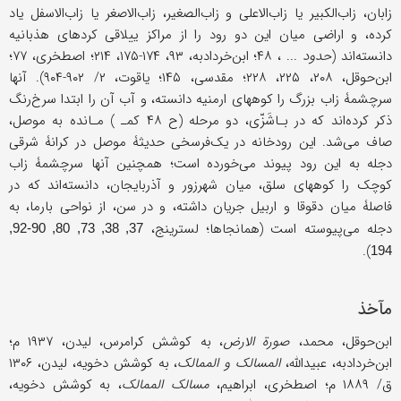
زابان، زاب‌الکبیر یا زاب‌الاعلى و زاب‌الصغیر، زاب‌الاصغر یا زاب‌الاسفل یاد
کرده، و اراضی میان این دو رود را از مراکز ییلاقی کردهای هذبانیه
دانسته‌اند (
حدود
... ، ۴۸؛ ابن‌خردادبه، ۹۳، ۱۷۴-۱۷۵، ۲۱۴؛ اصطخری، ۷۷؛
ابن‌حوقل، ۲۰۸، ۲۲۵، ۲۲۸؛ مقدسی، ۱۴۵؛ یاقوت، ۲/ ۹۰۲-۹۰۴). آنها
سرچشمۀ زاب بزرگ را کوههای ارمنیه دانسته، و آب آن را ابتدا سرخ‌رنگ
ذکر کرده‌اند که در بـاشَزّی، دو مرحله‌ (ح ۴۸ کمـ ) مـانده به موصل،
صاف می‌شد. این رودخانه در یک‌فرسخی حدیثۀ موصل در کرانۀ شرقی
دجله به این رود پیوند می‌خورده است؛ همچنین آنها سرچشمۀ زاب
کوچک را کوههای سلق، میان شهرزور و آذربایجان، دانسته‌اند که در
فاصلۀ میان دقوقا و اربیل جریان داشته، و در سن، از نواحی بارما، به
دجله می‌پیوسته است (همانجاها؛ لسترینج،
37, 38, 73, 80, 90-92,
).
194
مآخذ
ابن‌حوقل، محمد،
صورة الارض
، به کوشش کرامرس، لیدن، ۱۹۳۷ م؛
ابن‌خردادبه، عبیدالله،
المسالک و الممالک
، به کوشش دخویه، لیدن، ۱۳۰۶
ق/ ۱۸۸۹ م؛ اصطخری، ابراهیم،
مسالک الممالک
، به کوشش دخویه،