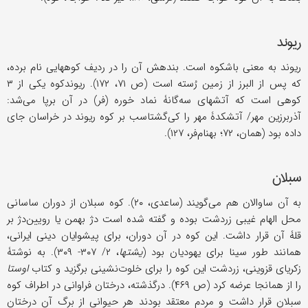
ریوند
ریوند به معنی باشکوه است. بندهش آن را در ردیف کوههایی نام برده،
که پس از البرز از زمین رُسته است (ص ۷۱، ۱۷۲). ریوندکوه یکی از ۳
کوهی است که آتشهای سه‌گانۀ نماد خوره (فر) در آن برپا می‌شد:
آذربرزین مهر/ آتشکدۀ مهر را کی‌گشتاسب بر کوه ریوند در خراسان جای
داده بود (همان، ۷۲؛ بهنام‌فر، ۱۲۷).
سبلان
به آن ساوالان هم می‌گویند (ساعدی، ۲۰). کوه سبلان از دوران ساسانی
محل الهام غیبی زردشت بوده و گفته شده است دژ بهمن یا رویین‌دژ بر
قلۀ آن قرار داشت. این کوه در آن دوران، برای پیشوایان دینی ایرانی،
همانند طور سینا برای یهودیان بود (
یشتها
، ۲/ ۳۰۷- ۳۰۹). به نوشتۀ
زکریای قزوینی، زردشت این کوه را برای خلوت‌نشینی برگزید و کتاب
اوستا
را از همانجا عرضه کرد (ص ۴۶۹). درگذشته، درختان فراوانی در اطراف کوه
سبلان قرار داشت و مردم معتقد بودند هر حیوانی از برگ آن درختان