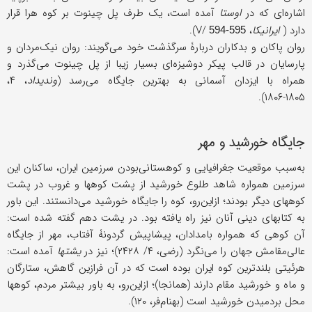
اشاره‌ای که در
اوستا
آمده است، یک طرف پل چینوت بر کوه هرا قرار
دارد (
ایرانیکا
، V/
).
594-595
روان پاکان و بدکاران دربارۀ سرگذشت خود می‌گویند: روان نیک‌مردان و
پارسایان در قالب پیکر دوشیزه‌ای بسیار زیبا از پل چینوت می‌گذرد و
همراه با ایزدان آسمانی به بهترین جایگاه می‌رسد (
وندیداد
، ۴،
۱۸۰۵-۱۸۰۶).
جایگاه خورشید و مهر
به‌سبب موقعیت جغرافیایی و کوهستانی‌بودن سرزمین ایران، ساکنان این
سرزمین همواره شاهد طلوع خورشید از پشت کوهها و غروب در پشت
کوههای دیگر بودند؛ ازاین‌رو، کوه را جایگاه خورشید می‌دانستند. این باور
به کتابهای دینی آنان نیز راه یافته بود. در یشت دهم گفته شده است:
آن کوهی که همواره بامدادان، پیشاپیش گردونۀ آفتاب، مهر از جایگاه
عالی‌مقامش جهان را می‌نگرد (رضی، ۴/ ۲۴۲۸)؛ نیز در
یشتها
آمده است:
هرئیتی بلندترین کوه ایران بوده است که در آن فرازین گاهش، ستارگان
و ماه و خورشید مقام دارند (همانجا)؛ ازاین‌رو، به باور بیشتر مردم، کوهها
محل بردمیدن خورشید است (بهنام‌فر، ۱۲۰).