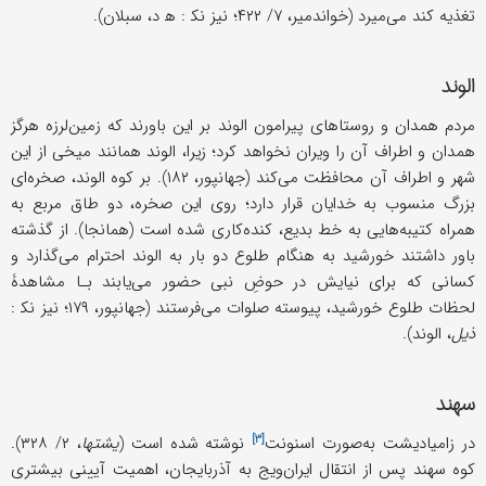
تغذیه کند می‌میرد (خواندمیر، ۷/ ۴۲۲؛ نیز نک‍ : ه‍ د، سبلان).
الوند
مردم همدان و روستاهای پیرامون الوند بر‌ این باورند که زمین‌لرزه هرگز
همدان و اطراف آن را ویران نخواهد کرد؛ زیرا، الوند همانند میخی از این
شهر و اطراف آن محافظت می‌کند (جهانپور، ۱۸۲). بر کوه الوند، صخره‌ای
بزرگ منسوب به خدایان قرار دارد؛ روی این صخره، دو طاق مربع به
همراه کتیبه‌هایی به خط بدیع، کنده‌کاری شده است (همانجا). از گذشته
باور داشتند خورشید به هنگام طلوع دو بار به الوند احترام می‌گذارد و
کسانی که برای نیایش در حوضِ نبی حضور می‌یابند بـا مشاهدۀ
لحظات طلوع خورشید، پیوسته صلوات می‌فرستند (جهانپور، ۱۷۹؛ نیز نک‍ :
ذیل
، الوند).
سهند
[۳]
در زامیادیشت به‌صورت
اسنونت
نوشته شده است (
یشتها
، ۲/ ۳۲۸).
کوه سهند پس از انتقال ایران‌ویج به آذربایجان، اهمیت آیینی بیشتری