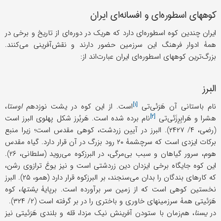
کوههای اسطوره‌ای و افسانه‌ای ایران
ایران چندین کوه اسطوره‌ای دارد که هریک در دوره‌ای از تاریخ و برخی در
همۀ ادوار فرهنگ این سرزمین حضور دارند و نقش‌آفرینی می‌کنند.
بزرگ‌ترین کوههای اسطوره‌ای ایران عبارت‌اند از:
البرز
[۱]
نام باستانی آن
هَرَئی‌تی
است. از این کوه در یشت نوزدهم
اوستا
،
[۲]
هشرا و
هَرابِرِزَئی‌تی
نام برده شده است. هَربُرز شکل پهلوی البرز است
(رضی، ۴/ ۲۴۲۷). البرز در آیین زردشت، کوهی مقدس است؛ زیرا منبع
برکات ایزدی است که سرچشمۀ ۲۰ رود بزرگ در آن قرار دارد. گیاه مقدس
هوم، سرور گیاهان و سبب بی‌مرگی، در البرزکوه می‌روید (سلطانی، ۲۶).
این کوه جایگاه برخی ایزدان دین زردشتی است و نیز یوغ ترازوی رشن،
که کارهای بندگان را بدان می‌سنجند، بر البرزکوه قرار دارد (همو، ۲۵). البرز
نخستین کوهی است که از زمین سر برآورده است. بر‌پایۀ
یشتها
، کوه
هَرَئیتی همۀ سرزمینهای خاوری و باختری را در بر گرفته است (۲/ ۳۲۴).
در
یسنا
، هم‌زمان با ستودن آفرینش نیک مزدا، قله و بلندی هَرَئیتی نیز