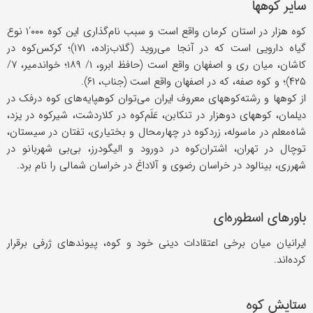
سایر کوهها
کوه هزار در استان کرمان واقع است و سبب نام‌گذاری این کوه ۰۰۰‘۱ نوع
گیاه دارویی است که در آنجا می‌روید (گلاب‌زاده، ۱۷۱)؛ کرکس‌کوه در
کاشان، میان ری و اصفهان واقع است (حافظ ابرو، ۱/ ۱۸۹؛ خواندمیر، ۷/
۴۲۵)؛ و کوه صفه، که در اصفهان واقع است (جناب، ۶۱).
از کوهها و رشته‌کوههای معروف ایران می‌توان کوهپایه‌های کوه درفک در
دیلمان، کوههای دوهزار در تنکابن، عَلَم‌کوه در کلاردشت، شیرکوه در یزد،
شاه‌معلم در ماسوله، زردکوه در چهارمحال و بختیاری، تفتان در سیستان،
توچال در تهران، اشتران‌کوه در دورود و الیگودرز، بی‌بی شهربانو در
شهرری، بینالود در خراسان رضوی و آلاداغ در خراسان شمالی را نام برد.
باورهای اسطوره‌ای
ایرانیان میان برخی اعتقادات دینی خود و کوه، پیوندهای ژرفی برقرار
کرده‌اند.
ستایش کوه