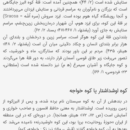
ستایش شده است (۲/ ۴۴)؛ همچنین آمده است: قلۀ کوه البرز جایگاهی
است که بزرگان و نام‌آوران به مراسم قربانی و ستایش ایزدان می‌پرداختند
و آنجا رویشگاه گیاه هوم بوده است. ایزد سروش (سره اُشَه = Sraosa)
بر قلۀ این کوه، برای ایزد هوم، آن شهریار درمان‌بخش زرین‌چشم، مراسم
ستایش به جای آورد (
یشتها
، ۱/ ۴۶۷-۴۷۱؛ یسنا، ۲/ ۶۲).
بلندترین قلۀ این کوه هوگر است، سراسر زرین و درخشان و بلندای آن
هزار برابر بلندای انسان و چکاد دائیتی میان آن است (
یشتها
، ۲/ ۱۴۸؛
هینلز، ۴۳۵). مردم بر این باور بودند که ستارگان، ماه و خورشید، که
تصور می‌رفت زیر طاق قوسی آسمان قرار دارند، به دور قلۀ هرا می‌گردند
و کوه جایگاه و آشیان سیمرغ (ه‍ م) نیز دانسته شده است (سلطانی،
۲۳؛ فردوسی، ۱/ ۱۶۶).
کوه اوشداشتار یا کوه خواجه
در
بندهش
از آن به کوه سیستان نام برده شده، و پس از البرزکوه از
زمین روییده است. اوشداشتار به معنی حافظ افسون و صاحب خواری و
آسایش است (ص ۷۲، ۱۷۲؛ هینلز، همانجا). در دوره‌ای که در این منطقه
از ایران «حوزۀ روحانیت» برپا بود، این کوه «اوشیدرنه» نامیده می‌شد که
بعدها به آن کوه خواجه گفتند (قرشی، ۱۸۰؛ نیز نک‍ : خواجه، کوه).