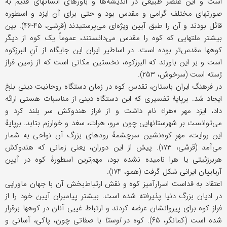
است و این عنصر طبیعی در اندیشه‌ها و باورهای انسانهای قدیم به
صورتهای مختلف گرامی‌ و مقدس بود و حتى برای آن ایزد و اسطوره‌
قائل بودند و آن را طبق آیین ویژه‌ای می‌پرستیدند (قرشی، ۴۵-۴۶). بین
بیشتر ملتهایی که کوه را مقدس می‌دانستند، عموماً یک کوه از دیگر
کوهها مقدس‌تر بوده است. در اساطیر ایران این جایگاه از آنِ البرزکوه
است و بر این باورند که البرزکوه، نخستین مکانی است که از زمین فراز
رُسته است (سرخوش، ۲۵۳).
در فرهنگ ایران باستان، تقدس کوه در زمان دستگاه روحانیت دینی بلخ
ایجاد شد. بر‌پایۀ تفسیری که این دستگاه دینی از مناسبات هستی ارائه
داد، ایزد مهر «هرا» نام داشت و از فراز هندوکش سر بلند کرد و
می‌توانست بر شهرستانهایی چون مرو، هرات، سغد و خوارزم بتابد. بر‌پایۀ
این روایت، مهرِ کوه‌نشین سرچشمۀ رودهای بزرگ آن نواحی به شمار
می‌آمد (قرشی، ۱۷۳). پیش از این دوران، یعنی زمانی که هندوکش
هربرزئیتی یا هرا نامیده نشده بود، مهم‌ترین اسطورۀ کوه در آیین
آریاییان ایرانی شکل گرفت (همو، ۱۷۴).
اعتقاد به قداست اسرارآمیز کوه و نقش ارتباط‌بخش آن با جهان ماورایی
در ادیان بزرگ دنیا پذیرفته شده است. بیشتر پیامبران آیین خود را از
فراز کوه برای پیروانشان عرضه کردند و ارتباط غیبی آنان در کوهها برقرار
شده است (کمانگر، ۶۵). کوه در
اوستا
با صفاتی چون، پاکی، آسانی و