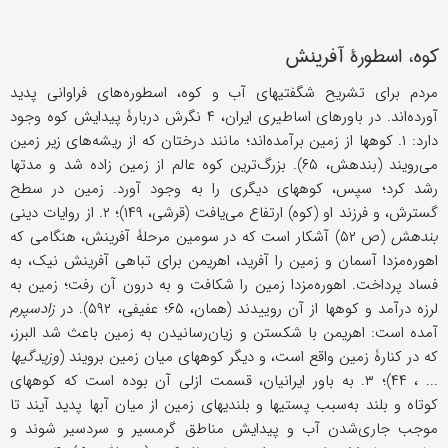
کوه، اسطورۀ آفرینش
مردم برای تشریح شگفتیهای آب و کوه، اسطوره‌های فراوانی پدید
آورده‌اند. در باورهای اساطیری ایران، ۴ نگرش دربارۀ پیدایش کوه وجود
دارد: ۱. کوهها از زمین برآمده‌اند؛ مانند درختان که از ریشه‌های زیر زمین
می‌رویند (بندهش، ۶۵). بزرگ‌ترین کوه عالم از زمین زاده شد و مدتها
رشد کرد؛ سپس، کوههای دیگری را به وجود آورد. زمین در سطح
گسترش، و فرزند او (کوه) ارتفاع می‌‌یافت (قرشی، ۱۴۹)؛ ۲. از روایات دینی
بندهش
(ص ۵۲) آشکار است که در سومین مرحلۀ آفرینش، هنگامی که
اهوره‌مزدا آسمان و زمین را آفرید، اهریمن برای تباهی آفرینش نیک، به
فساد پرداخت. اهوره‌مزدا زمین را شکافت و به درون آن رفت؛ زمین به
لرزه درآمد و کوهها از آن روییدند (همان، ۶۵؛ عفیفی، ۵۹۲). در
زادسپرم
آمده است: اهریمن با شکستن و زیان‌رسانیدن به زمین باعث شد البرز،
که در کنارۀ زمین واقع است، و دیگر کوههای میان زمین برویند (
وزیدگیها
... ، ۴۴)؛ ۳. به باور ایرانیان، قسمت ازلی آن بوده است که کوههای
کوتاه و بلند به‌سبب پستیها و بلندیهای زمین از میان آبها پدید آیند تا
موجب جاری‌شدن آب و پیدایش مناطق گرمسیر و سردسیر شوند و