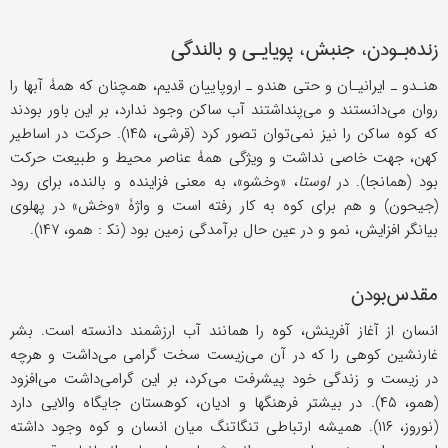
زنده‌بـودن، جنبش، پویایـی و بالندگی
هنـدو ـ ایرانیـان و حتى هندو ـ اروپاییان قدیم، همچنان که همۀ آبها را
روان می‌دانستند و می‌پنداشتند آب ساکن وجود ندارد، بر ‌این باور بودند
که کوه ساکن را نیز نمی‌توان تصور کرد (قرشی، ۱۴۵). حرکت در اساطیر
کهن، جهت خاصی نداشت و ویژگی همۀ عناصر محیط و طبیعت حرکت
بود (همانجا). در
اوستا
، «وخشو»، به معنی فزاینده و بالنده، برای رود
(جیحون) و هم برای کوه به کار رفته است و واژۀ «وخش» در پهلوی
بیانگر افزایش، نمو و در عین حال برآمدگی زمین بود (نک‍ : همو، ۱۴۷).
مقدس‌بودن
انسان از آغاز آفرینش، کوه را همانند آب ارزشمند ‌دانسته است. بشر
غارنشین کوهی را که در آن می‌زیست سخت گرامی می‌داشت و هرچه
در زیست و زندگی خود پیشرفت می‌کرد، بر این گرامی‌داشت می‌افزود
(همو، ۴۵). در بیشتر فرهنگها و ادیان، کوهستان جایگاه والایی دارد
(نوروز، ۱۱۶). همیشه ارتباطی تنگاتنگ میان انسان و کوه وجود داشته