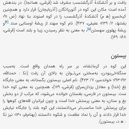
یافت و بر آتشکدۀ آذرگشتسب مشرف شد (قرشی، همانجا). در بندهش
آمده است مکان این کوه در آتورپاتگان (آذربایجان) قرار دارد و همچنین
کیخسرو (ه‍ م) آتشکدۀ آذرگشسب را در کوه اسنوند بنا نهاد (ص ۹۱؛
[۴]
یشتها
، ۲/ ۲۳۹؛ عفیفی، ۴۳۷). نام کوه سهند از ریشۀ اوستایی
سند
و
[۵]
ریشۀ پهلوی
سهستن
، به معنی به نظر رسیدن، زیبا و بلند است (قرشی،
۱۶۸- ۱۶۹).
بیستون
این کوه در کرمانشاه، بر سر راه همدان واقع است. به‌سبب
سنگلاخی‌بودن، به‌سختی می‌تـوان به بالای آن رفت (نک‍ : حمدالله،
۱۹۲-۱۹۳؛ خواندمیر، ۷/ ۴۲۳). نام اصلی بیستون بگستانه، به معنی جایگاه
بَغ (خدا) و معادل یزدان‌سرای (قرشی، ۱۷۹)، همچنین به معنی کوه خدا
ست. بیستون در فارسی، بغستان خوانده می‌شود، که مرکب از دو بخش
بغ و ستان، به معنی پرستش خدا است و چون ایرانیان قله‌های کوهها را
برای پرستش خدا مناسب‌تر می‌دانستند، این کوه بلند را جایگاه نیایش
خدا قرار دادند و آن را نماد عظمت و شکوه دانستند (بهنام‌فر، ۱۳۰؛ نیز نک‍
: ه‍ د، بیستون).