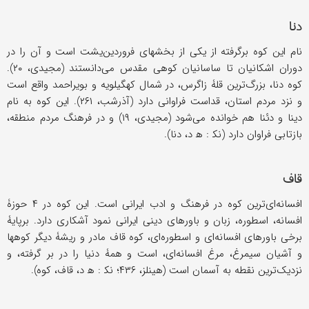
دنا
نام این کوه برگرفته از یکی از بخشهای فروردین‌یشت است و آن را در
دوران اشکانیان تا ساسانیان کوهی مقدس می‌دانستند (مجیدی، ۲۰).
کوه دنا، بزرگ‌ترین قلۀ زاگرس، در شمال کهگیلویه و بویراحمد واقع است
و نزد مردم استان، قداست فراوانی دارد (آذرشب، ۲۶۱). این کوه به نام
دینا و دئنا هم خوانده می‌شود (مجیدی، ۱۹) و در فرهنگ مردم منطقه،
بازتابی فراوان دارد (نک‍ : ه‍ د، دنا).
قاف
افسانه‌ای‌ترین کوه در فرهنگ و ادب ایرانی است. این کوه در ۴ حوزۀ
افسانه، اسطوره، زبان و باورهای دینی ایرانی نمود آشکاری دارد. بر‌پایۀ
برخی باورهای افسانه‌ای و اسطوره‌ای، کوه قاف مادر و ریشۀ دیگر کوهها
و آشیان سیمرغ، مرغ افسانه‌ای، است و همۀ دنیا را در ‌بر ‌گرفته، و
نزدیک‌ترین نقطه به آسمان است (هینلز، ۴۳۶؛ نک‍ : ه‍ د، قاف، کوه).