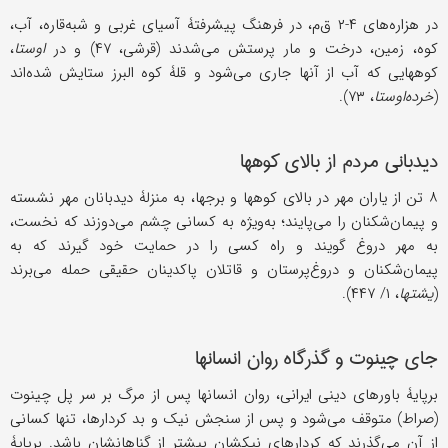
در هزاره‌های ۴-۲ ق‌م، در فرهنگ پیشرفتۀ آسیای غربی و شبه‌قاره، آب،
کوه، زمین، درخت و مار پرستش می‌شدند (قرشی، ۴۷) و در
اوستا
،
کوههایی که آب از آنها جاری می‌شود و قلۀ‌ کوه البرز ستایش شده‌اند
(
خرده‌اوستا
، ۷۳).
دیدبانی مردم از بالای کوهها
۸ تن از یاران مهر در بالای کوهها و برجها، به منزلۀ دیدبانان مهر نشسته
و پیمان‌شکنان را می‌پایند؛ به‌ویژه به کسانی چشم می‌دوزند که نخست،
به مهر دروغ گویند و راه کسی را در حمایت خود گیرند که به
پیمان‌شکنان و دروغ‌پرستان و قاتلان پاکدینان حقیقی حمله می‌برند
(
یشتها
، ۱/ ۴۴۷).
جای چینوت و گذرگاه روان انسانها
برپایۀ باورهای دینی ایرانی، روان انسانها پس از مرگ بر سر پل چینوت
(صراط) متوقف می‌شود و پس از سنجش نیک و بد کردارها، تنها کسانی
از آن می‌گذرند که کردارهای نیکشان بیشتر از گناهانشان باشد. برپایۀ