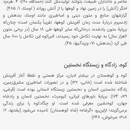
عناصر و جانداران طبیعت بتوانند تولیدمثل کنند (حمدالله، ۱۹۰)؛ ۴. هرمزد
اخگر (آتش) را در زمین نهاد و کوهها را از آتش رویاند (
اوستا
، ۱/ ۴۸۵).
گزارشهای منابع و متون دینی و اساطیری مانند
اوستا
،
بندهش
و
زادسپرم
دربارۀ مدت زمان آفرینش کوهها، تقریباً یکسان است؛ چنان‌که
بر‌پایۀ متون یادشده، درحالی‌که سایر کوهها طی ۱۸ سال (در برخی متون
۶هزار سال) به نهایت تکامل خود رسیدند، البرز‌کوه این تکامل را ۸۰۰ سال
طی کرد (بندهش، ۷۱؛
وزیدگیها
، ۴۵).
کوه، زادگاه و زیستگاه نخستین
کوه و کوهستان در بیشتر ادیان، مرکز هستی و نقطۀ آغاز آفرینش
شناخته شده است (خانی، ۱۳۲) و در تصورات اساطیری مشرق‌زمین،
زادگاه نخستین انسان و نخستین زیستگاه انسانی بوده است (قرشی،
۱۲۹، ۱۷۴). بر‌پایۀ باورهای ایرانی، کیومرث، نخستین انسان و پادشاه
جهان، کوه‌نشین معرفی شده است. او چگاد‌کوه را برای زندگی
برمی‌گزیند؛ ازاین‌رو، «گرشاه» (شاه کوهستان) نامیده می‌شود (
یشتها
، ۲/
۳۰۸؛ سرخوش، ۲۴۸).