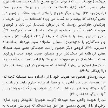
می‌شود (
فرهنگ
... ، ۷۶). برخی منابع هجیج را لقب سید عبیدالله، فرزند
امام موسى کاظم (ع)، دانسته‌اند که در این روستا مدفون است
(رامیدی‌نیا، ۶۳). برخی دیگر هجیج را وادی عمیق، مغاک و زمین دراز
معنی کرده‌اند که رونده را به شتاب می‌آورد (
لغت‌نامه
... ). این تعریف با
ویژگیهای جغرافیایی روستا، که در دره‌ای شیب‌دار قرار دارد و کوههای
سربه‌فلک‌کشیده آن را محاصره کرده‌اند، منطبق است (پورکریم، ۳۴).
برخی نام این روستا را به شکل «حجیج» آورده‌اند (رزم‌آرا، ۵۴) و سبب
این نام‌گذاری را حج‌رفتنهای متوالی امامزاده سید عبیدالله پنداشته‌اند
(مدرس، ۱۰-۱۱). گروهی دیگر حجیج را مرد حجت‌گو، یعنی سید عبیدالله
معنی کرده‌اند؛ زیرا سخنانش برای مریدان حجت بوده است (پورکریم،
همانجا، حاشیۀ ۱). در هر صورت، نام روستا را از لقب سید عبیدالله معروف
به کوسج (مردی بی‌ریش) گرفته‌اند که مقبره‌اش در این روستا قرار دارد
(وقایع‌نگار، ۶۵-۶۶).
مردم روستای هجیج هم هویت خود را از امامزاده سید عبیدالله گرفته‌اند؛
«در همه‌جا، اهل این آبادی به واسطۀ امامزاده احترام دارند و رعایت از
آنها می‌کنند و هرقدر بار داشته باشند، در هیج‌جا رسم گمرک و راهداری از
آنها نمی‌گیرند» (همو، ۶۶).
دربارۀ هویت واقعی سید عبیدالله (کوسه هجیج) اتفاق‌نظر وجود ندارد؛
برخی او را از رهبران مذهبی اهل حق پنداشته‌اند که پیروانش هرساله به