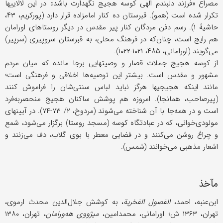
مصراع «فرزند دلبندم الٰهی کوسه هجیج نگهدارت باشد» در این لالاییها
تکرار شده است (همو). قبرستان ده کنار امامزاده قرار دارد (پورکریم، ۴۳،
حاشیۀ ۱). رسم دفن مردگان کنار پیر مقدس در دیگر روستاهای اورامان
هم رایج است، چنان‌که در فرهنگ محلی، به قبرستان سروپیری (سرپیر)
می‌گویند (اورامانی، ۴۸۵، ۱۰۲۱-۱۰۲۲).
از کوسه هجیج جملات قصار و وصیتهایی برجا مانده که میان مردم
مشهور و مقدس‌ است. بیشتر این توصیه‌ها اخلاقی و فرهنگی‌ است؛
مانند اینکه هجیجیها هرگز نباید لباس سنتی‌شان را فراموش کنند
(پیرصاحب، همانجا). امروزه هم پوشش ساکنان هجیج منحصربه‌فرد
است و در همه‌جا با آن شناخته می‌شوند (مردوخ، ۲/ ۷۳-۷۴). در آیینهای
مولودی‌خوانی، که در عبادتگاه کوسه (مسجد روستا) برگزار می‌شود، شمع
و چراغ روشن می‌کنند و در فضایی معطر با بوی گلاب، دف می‌زنند و
اشعار مذهبی می‌خوانند (شمس).
مآخذ
ابن‌عنبه، احمد،
الفصول الفخریة
، به‌ کوشش جلال‌الدین محدث ارموی،
تهران، ۱۳۶۳ ش؛ اورامانی، محمدامین،
میژووی هه‌ورامان
، تهران، ۱۳۸۰