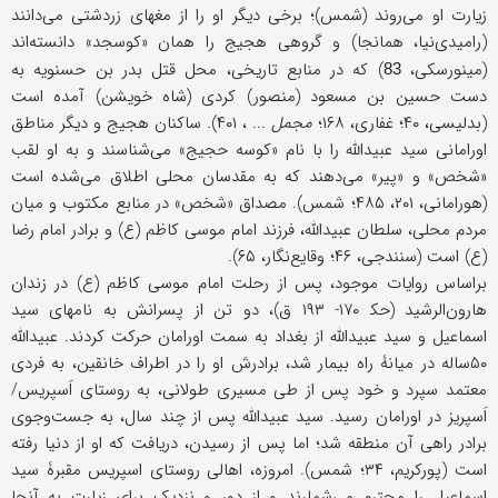
زیارت او می‌روند (شمس)؛ برخی دیگر او را از مغهای زردشتی می‌دانند
(رامیدی‌نیا، همانجا) و گروهی هجیج را همان «کوسجد» دانسته‌اند
(مینورسکی،
) که در منابع تاریخی، محل قتل بدر بن حسنویه به
83
دست حسین بن مسعود (منصور) کردی (شاه خویشن) آمده است
(بدلیسی، ۴۰؛ غفاری، ۱۶۸؛
مجمل
... ، ۴۰۱). ساکنان هجیج و دیگر مناطق
اورامانی سید عبیدالله را با نام «کوسه حجیج» می‌شناسند و به او لقب
«شخص» و «پیر» می‌دهند که به مقدسان محلی اطلاق می‌شده است
(هورامانی، ۲۰۱، ۴۸۵؛ شمس). مصداق «شخص» در منابع مکتوب و میان
مردم محلی، سلطان عبیدالله، فرزند امام موسى کاظم (ع) و برادر امام رضا
(ع) است (سنندجی، ۴۶؛ وقایع‌نگار، ۶۵).
براساس روایات موجود، پس از رحلت امام موسى کاظم (ع) در زندان
هارون‌الرشید (حک‍ ۱۷۰- ۱۹۳ ق)، دو تن از پسرانش به نامهای سید
اسماعیل و سید عبیدالله از بغداد به سمت اورامان حرکت کردند. عبیدالله
۵۰ساله در میانۀ راه بیمار شد، برادرش او را در اطراف خانقین، به فردی
معتمد سپرد و خود پس از طی مسیری طولانی، به روستای اَسپریس/
اَسپریز در اورامان رسید. سید عبیدالله پس از چند سال، به جست‌وجوی
برادر راهی آن منطقه شد؛ اما پس از رسیدن، دریافت که او از دنیا رفته
است (پورکریم، ۳۴؛ شمس). امروزه، اهالی روستای اسپریس مقبرۀ سید
اسماعیل را محترم می‌شمارند و از دور و‌ نزدیک برای زیارت به آنجا