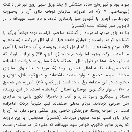
بلوط بود و گهواره‌ای ساده متشکل از چند ورق حلبی روی قبر قرار داشت
(پیرصاحب، ۳۴۷)؛ اما امروزه، سازمان اوقاف بنای آن را به‌صورت
چهارطاقی آجری با گنبدی سبز بازسازی کرده، و نام سید عبیدالله را در
تابلویی سبز نوشته‌ است (شمس).
بنا به باور مردم، امامزاده از گذشته‌ صاحب کرامات بود؛ «واقعاً بزرگِ با
کشف و کرامتی است و خوارق عادت خیلی از او نقل می‌کنند» (سنندجی،
۴۶). مردم چشمه‌هایی را که از دل کوه می‌جوشند و آب دهکده را تأمین
می‌کنند از برکت وجود امامزاده می‌دانند (پورکریم، ۳۴) و بر این باورند که
آب این چشمه‌ها در طول سال و هنگام خشک‌سالی، به خواست امامزاده
ثابت می‌ماند تا به اهالی آسیبی نرسد (شمس). در ناامنیهای سالهای
مختلف، مردم هجیج همواره امنیت داشته‌اند و هیچ‌گونه قتل، دزدی و
خشونت در این منطقه رخ نداده است (پورکریم، ۳۵). امروزه هم هجیج
با ۱۷۰ خانوار پاک‌ترین روستای استان کرمانشاه است. در این روستا،
معتاد و سیگاری وجود ندارد و آنجا را به‌منزلۀ الگوی پاکی به سازمان
ملل معرفی کرده‌اند. مردم محلی معتقدند اینها نتیجۀ برکت امامزاده
است. در اطراف روستا، فرورفتگی خاصی روی سنگی وجود دارد که آن را
جای پای اسب کوسه هجیج می‌دانند (شمس)؛ همچنین، بر این باورند
که روزی هاجر خاتون، خواهر سید عبیدالله، که مقبره‌اش در سنندج است،
از یک طرف رودخانۀ سیروان، برادرش را صدا می‌زند؛ اما صدای امواج