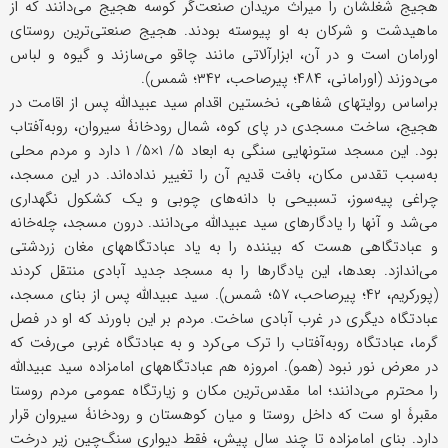
هجیج شغلشان را میراث مریدان صنعت‌گر کوسه هجیج می‌دانند که از
ماهیدشت و شرکان به او پیوسته بودند. هجیج صنعتی‌ترین روستای
اورامان است و در آن، ابزارآلاتی مانند چاقو می‌سازند و گیوه و لباس
می‌دوزند (اورامانی، ۴۸۴؛ پیرصاحب، ۳۴۲؛ شمس).
براساس روایتهای شفاهی، نخستین اقدام سید عبیدالله پس از اقامت در
هجیج، ساخت مسجدی در پای کوه، شمال رودخانۀ سیروان، رو‌به‌آفتاب
بود. این مسجد ستونهایی سنگی به ابعاد ۵/ ۱×۵/ ۱ دارد و مردم محلی
به‌سبب تقدس مکان، بافت قدیم آن را تغییر نداده‌اند. در این مسجد،
چراغی پیه‌سوز، تسبیحی با دانه‌های چوبی و یک کشکول نگهداری
می‌شد و آنها را یادگارهای سید عبیدالله می‌دانند. درون مسجد، چله‌خانه
و عبادتگاهی هست که بیننده را به یاد عبادتگاههای مغان زردشتی
می‌اندازد. بعدها، این یادگارها را به مسجد جدید آبادی منتقل کردند
(پورکریم، ۴۲؛ پیرصاحب، ۵۷؛ شمس). سید عبیدالله پس از بنای مسجد،
عبادتگاه دیگری در غرب آبادی ساخت. مردم بر این باورند که او در فصل
گرما، عبادتگاه رو‌به‌آفتاب را ترک می‌کرد و به عبادتگاه غربی می‌رفت که
در معرض نور نبود (همو). امروزه هم عبادتگاههای امامزاده سید عبیدالله
را محترم می‌دانند؛ اما مقدس‌ترین مکان و زیارتگاه عمومی مردم روستا
مقبرۀ او ست که داخل روستا و میان کوهستان و رودخانۀ سیروان قرار
دارد. بنای امامزاده تا چند سال پیش، فقط دیواری سنگ‌چین زیر درخت