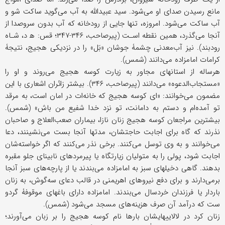
مانع رسیدن صدای او می‌شود. سید عبیدالله به آب می‌گوید ساکت شو و
آب ساکت می‌شود. امروزه، تنها جایی از رودخانه که آب بدون سروصدا از
آنجا می‌گذرد، همین نقطه اسـت (پیرصاحب، ۳۴۶-۳۴۷؛ قس: ه‍ د، شـاه
رودبند). نیز آب‌معدنی چشمۀ جوشان «بَل» را در نزدیکی هجیج، نتیجۀ
کرامات امامزاده می‌دانند (شمس).
هرساله از استانهای مجاور به زیارت کوسه هجیج می‌روند و او را
«مستجاب‌‌الدعوه» می‌دانند (پیرصاحب، ۳۴۶). بیشتر زائران اشعاری با این
مضمون می‌خوانند: «ای کوسه هجیج که خانه‌ات در امان است، به مرقد
تو آمده‌ام و دستم به دامانت، تو نزد خدا شفیع من باش» (شمس).
بیشترین مراجعان کوسه هجیج زنان نازا، بیماران صعب‌العلاج و صاحبان
نذرند که گاه برای اجابت حاجتشان، مدتها آنجا بست می‌نشینند، دعا
می‌خوانند و به وی توسل می‌کنند. برخی‌ نذر می‌کنند که اگر خواسته‌شان
اجابت شود، پولی را به متولیان زیارتگاه یا پیرمردهای نابینای جلو مقبره
بدهند. گاهی دخیلهای سبز به امامزاده می‌بندند یا از پارچه‌های سبز آنجا
برمی‌دارند و برای دفع نیروهای اهریمنی در قالب دعای سه‌گوش، به زنان
باردار یا فرزندان خردسال می‌بندند. امامزاده دارای باغهای موقوفۀ گردو
ست که درآمد آن صرف هزینه‌های مسجد می‌شود (شمس).
زنان کرد در لالاییهایشان بارها نام کوسه هجیج را بر زبان می‌آورند؛