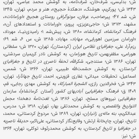
ش؛ بدلیسی، شرف‌خان،
شرف‌نامه
، به کوشش محمد عباسی، تهران،
۱۳۴۳ ش؛ پورکریم، هوشنگ، «دهکدۀ حجیج»،
هنر و مردم
، تهران، ۱۳۴۵
ش، شم‍ ۴۷؛ پیرصاحب، عرفان،
مونوگرافی روستای هجیج «اورامانات»
،
مشهد، ۱۳۷۳ ش؛ حاجی‌عزیزی، پرویز، «اورامانات و استعدادهای آن»،
فرهنگ کرمانشاه
، کرمانشاه، ۱۳۸۰ ش، پیش‌شم‍ ۱؛ رامیدی‌نیـا، مهرداد،
«اورامان سرزمین اهورایی»،
مهاباد
، مهاباد، ۱۳۸۵ ش، س ۶، شم‍ ۶۹؛
رزم‌آرا، علی،
جغرافیای نظامی ایران
(کردستان)، تهران، ۱۳۲۰ ش؛ سلطانی
هورامی، مظفربهمن،
تاریخ هورامان
، به کوشش نادر کریمیان سردشتی،
تهران، ۱۳۸۶ ش؛ سنندجی‌، شکرالله‌،
تحفۀ ناصری‌ در تاریخ‌ و جغرافیای‌
کردستان
، به‌ کوشش‌ حشمت‌الله‌ طبیبی‌، تهران‌، ۱۳۶۶ ش؛‌ شمس،
اسماعیل، تحقیقات میدانی؛ غفاری قزوینی، احمد،
تاریخ جهان‎آرا
، تهران،
۱۳۴۳ ش؛ فخرالدین رازی،
الشجرة المبارکة
، به کوشش مهدی رجایی، قم،
۱۴۰۹ ق؛
فرهنگ‌ جغرافیایی‌ آبادیهای‌ کشور
(استان کرمانشاه)، سازمان‌
جغرافیایی‌ نیروهای‌ مسلح‌، تهران‌، ۱۳۸۶ ش؛
لغت‌نامۀ دهخدا
؛
مجمل
التواریخ والقصص
، به ‌کوشش محمد‌تقی بهار، تهران، ۱۳۱۸ ش؛ مدرس،
عبدالکریم،
بنه ماله‌ی زانیاران
، تهران، ۱۳۸۹ ش؛ مردوخ کردستانی، محمد،
تاریخ
، تهران، چاپخانۀ ارتش؛ وقایع‌نگار کردستانی، علی‌اکبر،
حدیقۀ ناصریه
در جغرافیا و تاریخ کردستان
، به کوشش محمدرئوف توکلی، تهران، ۱۳۶۴
ش؛ نیز: