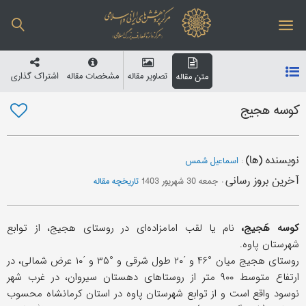
تصاویر مقاله
مشخصات مقاله
اشتراک گذاری
متن مقاله
کوسه هجیج
نویسنده (ها)
:
اسماعیل شمس
آخرین بروز رسانی
:
جمعه 30 شهریور 1403
تاریخچه مقاله
کوسه هَجیج،
نام یا لقب امامزاده‌ای در روستای هجیج، از توابع
شهرستان پاوه.
روستای هجیج میان °۴۶ و ´۲۰ طول شرقی و °۳۵ و ´۱۰ عرض شمالی، در
ارتفاع متوسط ۹۰۰ متر از روستاهای دهستان سیروان، در غرب شهر
نوسود واقع است و از توابع شهرستان پاوه در استان کرمانشاه محسوب