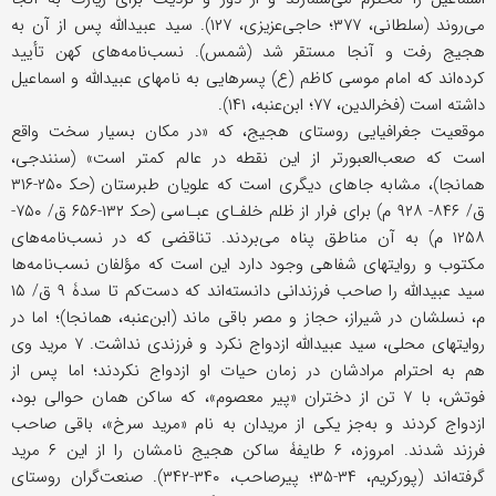
می‌روند (سلطانی، ۳۷۷؛ حاجی‌عزیزی، ۱۲۷). سید عبیدالله پس از آن به
هجیج رفت و آنجا مستقر شد (شمس). نسب‌نامه‌های کهن تأیید
کرده‌اند که امام موسى کاظم (ع) پسرهایی به نامهای عبیدالله و اسماعیل
داشته است (فخرالدین، ۷۷؛ ابن‌عنبه، ۱۴۱).
موقعیت جغرافیایی روستای هجیج، که «در مکان بسیار سخت واقع
است که صعب‌العبورتر از این نقطه در عالم کمتر است» (سنندجی،
همانجا)، مشابه جاهای دیگری است که علویان طبرستان (حک‍ ۲۵۰-۳۱۶
ق/ ۸۴۶- ۹۲۸ م) برای فرار از ظلم خلفـای عبـاسی (حک‍ ۱۳۲-۶۵۶ ق/ ۷۵۰-
۱۲۵۸ م) به آن مناطق پناه می‌بردند. تناقضی که در نسب‌نامه‌های
مکتوب و روایتهای شفاهی وجود دارد این است که مؤلفان نسب‌نامه‌ها
سید عبیدالله را صاحب فرزندانی دانسته‌اند که دست‌کم تا سدۀ ۹ ق/ ۱۵
م، نسلشان در شیراز، حجاز و مصر باقی ماند (ابن‌عنبه، همانجا)؛ اما در
روایتهای محلی، سید عبیدالله ازدواج نکرد و فرزندی نداشت. ۷ مرید وی
هم به احترام مرادشان در زمان حیات او ازدواج نکردند؛ اما پس از
فوتش، با ۷ تن از دختران «پیر معصوم»، که ساکن همان حوالی بود،
ازدواج کردند و به‌جز یکی از مریدان به نام «مرید سرخ»، باقی صاحب
فرزند شدند. امروزه، ۶ طایفۀ ساکن هجیج نامشان را از این ۶ مرید
گرفته‌اند (پورکریم، ۳۴-۳۵؛ پیرصاحب، ۳۴۰-۳۴۲). صنعت‌گران روستای