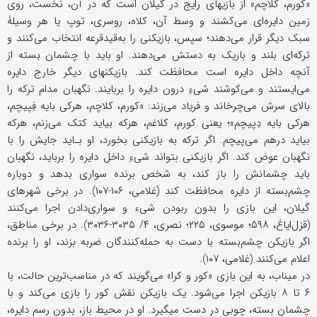
«کورم، کلاچم» از بازیهای رایج در گیلان است که در آن، نخست، روی
زمین دایره‌ای می‌کشند و وسط آن، کلاه، روسری، توپ یا هر وسیلۀ
سبک دیگر قرار می‌دهند؛ سپس، بازیکنی را به‌قیدقرعه انتخاب می‌کنند‎ و
ترکه‌ای بلند و باریک به دستش می‌دهند. او باید با چشمان بسته از
آنچه داخل دایره است محافظت کند. بازیکنهای دیگر خارج دایره
می‌ایستند و می‌کوشند شیءِ درون دایره را بربایند. نگهبان مدام ترکه را
بالای سرش می‌چرخاند و فریاد می‌زند: «کورم، کلاچم، هرکی بایه فِپیچم،
هرکی بایه دِپیچم»؛ یعنی کورم، کلاغم، هرکه بیاید کتک می‌زنم، هرکه
بیاید درهم می‌پیچم. اگر ترکه به بازیکنی بخورد، او بـاید جایش را با
نگهبان عوض ‌کند. اگر بازیکنی بتواند شیءِ داخل دایره را برباید، نگهبان
باید چشمانش را باز کند، به شخص برنده سواری بدهد و دوباره
چشم‌بسته از دایره محافظت کند (غلامی، ۱۰۶-۱۰۷). در برخی شهرهای
گیلان، این بازی را بدون ربودن شیء و سواری‌دادن اجرا می‌کنند
(قزل‌ایاغ، ۵۹۸؛ موسوی، ۲۲۵؛ نصری، ۴/ ۳۰۳۵-۳۰۳۶). در برخی مناطق،
اگر بازیکن چشم‌بسته با دست به حمله‌کنندگان ضربه‌ بزند، او را برنده
اعلام می‌کنند (غلامی، ۱۰۷).
در میناب، به این بازی «کور و کرا» می‌گویند که در مناسب‌ترین حالت، با
۶ تا ۸ بازیکن اجرا می‌شود. یک بازیکن نقش کور را بازی می‌کند و با
چشمان بسته، چوبی در دست می‎گیرد. او در محیط باز، بدون رسم دایره،