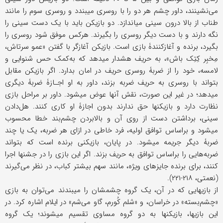
می‌نشینند، داور چشم هر دو را با روسری می‎بندد و روسری سوم را مانند
طناب از بالا درون سینی می‎اندازد. دو بازیکن باید با یک دست سینی را
نگه دارند و با دست دیگر روسری را بگیرند. هرکس موفق شود روسری را
بگیرد، برنده و آغازکنندۀ بازی است. بازیکن آغازگر با گفتن «عمو سرتاش،
مِخبِر کِتِک ‎باش»، به حریف هشدار می‎دهد که به‌کمک حس شنوایی و
لامسه، خود را از ضربۀ روسری حریف در امان بدارد. اگر بازیکن مقابل
بتواند با روسری به حریف ضربه بزند، داور به او اجـازۀ ضربۀ دیگری
می‎دهد؛ در غیر این صورت، نقش آنها عوض می‎شود. داور بر مراحل بازی
نظارت دارد و بازیکنها حق ندارند بدون اجازۀ او کاری کنند. هل‌دادن
سینی، برداشتن دست از روی آن و بالا‌بردن چشم‌بند خطا محسوب
می‎‎شود و براساس توافق اولیه، فرد خاطی در ازای هر ضربه، یک یا چند
ضربۀ دیگر جریمه می‎شود. در پایان، بازیکنی برنده است که بتواند
ضربه‌هایی را براساس توافق به حریف بزند. اگر این بازی را در جشنها اجرا
کنند، برای برنده جایزه‎‎ای ویژه، مانند سهم بیشتر کباب، در نظر می‌گیرند
(نعمتی، ۲۱۸-۲۲۱).
از بازیهایی که در آن، یک گروه چشمشان را می‎بندند می‌توان به بازی
«چشم‌بسته» در خراسان، و «شلم کُورم، گاو می‌شم» در ایلام اشاره کرد. در
این بازیها، بازیکنها به دو گروه مساوی تقسیم می‎شوند؛ یک گروه