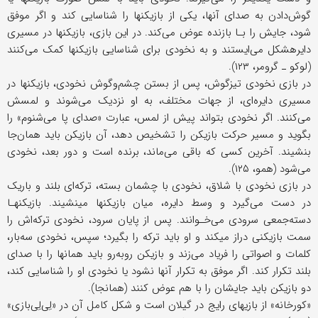
گوش‌دادن به صدای آنها، یکی از بازیکنها را شناسایی کند و اگر موفق
شود، جایش را بـا بازنده عوض می‌کند. در این بازی، بازیکنها در مسیری
دایره‎شکل می‌ایستند و به نخودی برای شناسایی بازیکنها کمک می‌کنند
(لوکو ـ گرومر، ۱۲۳).
در بازی نخودی تیزگوش، پس از بستن چشم‌وگوش نخودی، بازیکنها در
مسیری دایره‌ای، از جهات مختلف، به او نزدیک می‌شوند و لمسش
می‌کنند. اگر نخودی بتواند پیش از لمس، عبارت «صدای پا می‌‌شنوم» را
بگوید و مسیر حرکت بازیکن را تشخیص دهد، آن بازیکن باید همان‌جا
بنشیند. آخرین کسی که باقی می‌ماند، برنده است و دور بعد، نخودی
می‌شود (همو، ۱۲۵).
در بازی نخودی با شلاق، نخودی با چشمان بسته، ترکه‌ای بلند و باریک
در دست می‌گیرد و وسط دایره، میان بازیکنها می‎‎نشیند. بازیکنهـا
دسته‌جمعی سرودی می‌خـوانند. پس از پایان سرود، نخودی ترکه‌اش را
سمت بازیکنی دراز می‎کند و او باید ترکه را بگیرد؛ سپس، نخودی سه‌بار،
کلمات و اصواتی را فریاد می‌زند و بازیکن روبه‌رو باید همانها را با صدای
بلند تکرار کند. اگر موفق به تکرار آنها نشود یا نخودی او را شناسایی کند،
دو بازیکن باید جایشان را با هم عوض کنند (همانجا).
«کورخانه» از بازیهای رایج در گیلان است و شکل کامل آن در «لِی‌لِی‌بازی»