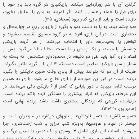
گرفتن آن با هم زورآزمایی می‎کنند. بازیکنهای هر گروه باید یار خود را
برای فرار یا حمله راهنمایی ‎کنند. اگر کمربند به بدن یار مقابل بخورد،
بازنده است و باید از بازی کنار ‎برود (سجادی، ۱۲۵).
«دو چشم ببند، یه پا به‌ دست بدو و بگیر» از بازیهای رایج در چهارمحال و
بختیاری است. در این بازی، افراد به دو گروه مساوی تقسیم می‎شوند و
توافقی یا به‌قیدقرعه، داور را انتخاب می‌کنند. از هر گروه، بازیکنی
چشمش را می‎بندد و یک پایش را با دست مخالف بالا می‌گیرد. پس از
اعلام داور، آنها باید طی دو دقیقه، در محدوده‌‌ای مشخص، که بسته به
شمار و سن بازیکنها متغییر است، دست‌کم ۳ تن را از گروه مقابل بگیرند.
هریک از آن دو که بتوانند پیش از پایان وقت معین بازیکنی را بگیرد
برنده است؛ در غیر این صورت، از بـازی خارج می‌شود. بازی به همین
ترتیب ادامه می‎یابد تا دور پایانی که کمتر از ۶ بازیکن باقی می‌مانند. در
این مرحله، بازیکنی که افراد بیشتری را دستگیر کرده باشد برنده است.
درنهایت، گروهی که برندگان بیشتری داشته باشد برندۀ نهایی است
(هادی‌پور، ۱۳۰-۱۳۱).
«عمو سرتاش» یا «عمو قارداش» از بازیهای دونفره در مازندران است و
بیشتر در اعیاد و عروسیها، به‌ویژه شب درزی یا شب رَخت‌سَری، اجرا
می‌شود. اسباب این بازی شامل ۳ روسری و یک دیس یا سینی بزرگ، و
زمان بازی توافقی و بین ۵ تا ۲۰ دقیقه است. دو بازیکن دور سینی