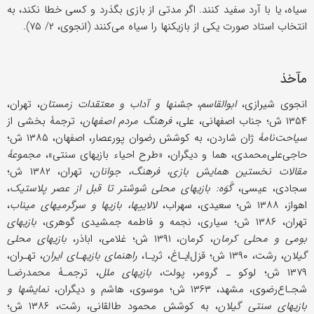
سیاه، یا با آرد سفید کنند. اگر مدتی از بازی بگذرد و کسی خطا نکند، به
انتخاب استاد صورت یکی از بازیکنها را سیاه می‌کنند (انجوی، ۲/ ۷۵).
مآخذ
انجوی ‌شیرازی،
ابوالقاسم، جشنها و آداب و معتقدات زمستان
، تهران،
۱۳۵۴ ش؛ جناب اصفهانی، علی،
فرهنگ مردم اصفهان
، ترجمۀ بخشی از
سیاحت‌نامۀ
ژان شاردن، به کوشش رضوان پورعصار، اصفهان، ۱۳۸۵ ش؛
حاجی‌علی‌محمدی، هما و دیگران، «طرح احیاء بازیهای سنتی»،
مجموعۀ
مقالات نخستین همایش بازی، فرهنگ، جوانان
، تهران، ۱۳۸۲ ش؛
سجادی، عیسى،
گَوَه: بازیهای محلی شوشتر تا قبل از عصر پلاستیک
،
اهواز، ۱۳۸۸ ش؛ سعیدی، سهراب،
لالاییها، بازیها و سرگرمیهای میناب
،
تهران، ۱۳۸۶ ش؛ سیاری، نجمه و فاطمه جمشیدی گوهری،
بازیهای
بومی و محلی کرمان
، کرمان، ۱۳۹۱ ش؛ غلامی، اباذر،
بازیهای محلی
گیلان
، رشت، ۱۳۹۰ ش؛ قزل‌ایـاغ، ثریـا،
راهنمای بازیهـای ایران
، تهـران،
۱۳۷۹ ش؛ لوکو ـ گرومر، پولت،
بازیهای ملل
، ترجمـۀ محمدرضـا
شجـاع‌رضوی، مشهد، ۱۳۶۳ ش؛ موسوی، هاشم و دیگران،
نمایشها و
بازیهای سنتی گیلان
، به کوشش محمود طالقانی، رشت، ۱۳۸۶ ش؛