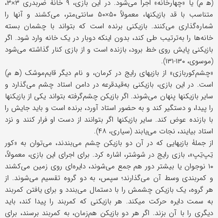
(ه‍ م) یا «چهارخانه» اجرا می‌شود. در این بازی، ۹ خانۀ ضربدری ۳×۳،
متناسب با قد بازیکنها، معمولاً ۵۰×۵۰ سانتی‌متر، می‌کشند و آنها را
شماره‌گذاری می‌کنند. بازیکنی برنده است که بتواند با چشمان بسته
خانه‌ها را به‌ترتیب طی کند، بدون اینکه دوبار در یک خانه وارد شود. اگر
بازیکنی پایش روی خط برود، بازنده است و از بازی کنار گذاشته می‌شود
(موسوی، ۱۳۰-۱۳۱).
«چشم‌کوربازی» از بازیهای رایج در کرمان، و نام دیگر قایم‌موشک (ه‍ م)
است. در این بازی، بازیکنی به‌قیدقرعه در دامن استاد چشم می‌گذارد و
سایر بازیکنها پنهان می‌شوند. اگر بازیکن چشم‌گرفته بتواند یکی از بازیکنها
را پیدا، و دستگیر کند و به حضور استاد آورد، برنده است و باید جایش را
با بازنده عوض کند‎. سایر بازیکنها اگر بتوانند از دست او فرار کنند و نزد
استاد بیایند، نجات می‌یابند (سیاری، ۴۸).
از جملۀ بازیهایی که در آن دو بازیکن چشم می‌بندند، می‌توان به «کور
تِپ‌تِپ»، بازی رایج در شوشتر، اشاره کرد. برای اجرای این بازی، معمولاً،
۱۰ نوجوان یا بیشتر دور هم جمع می‌شوند، دایره‌ای روی زمین می‌کشند
و کمربندی وسط آن می‌گذارند؛ سپس، به دو گروه تقسیم می‌شوند. از
هر گروه، یک بازیکن چشمش را با دستمال می‌بندد و برای یافتن کمربند
به سمت دایره حرکت می‎کند. هر بازیکنی که کمربند را پیدا کند، باید
دیگری را با آن بزند. اگر هر دو بازیکن هم‌زمان، به کمربند برسند، برای