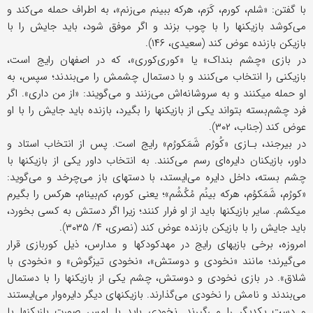
با گفتن: «شلم، کورم، کَرَم، هرکه ببینم می‌زنم»، به اطراف حمله می‌کند و
می‌کوشد بازیکنها را با چوب بزند و اگر موفق شود، باید جایش را با
بازیکن بازنده عوض کند (سعیدی، ۱۴۶).
در بازی «چشم بنداک» یا «کوری‌کوری»، که در اصفهان رایج است،
بازیکنی را انتخاب می‌کنند و با دستمال چشمش را می‌بندند؛ سپس، به
او حمله می‎کنند و به سروشانه‌اش می‌زنند و می‌گویند: «از من داری». اگر
فرد چشم‌بسته بتواند یکی از بازیکنها را بگیرد، بازنده باید جایش را با او
عوض کند (جناب، ۳۰۲).
در بیرجند، بـازی «کُورُم شَمَکورُم» رایج است. پس از انتخاب استاد و
داور، بازیکنان دایره‌ای رسم می‌کنند. به انتخاب داور یکی از بازیکنها با
چشم بسته، داخل دایره می‌ایستد، با دستهای باز می‌چرخد و می‌گوید:
«کورُم، شَمَکوُم، هرکه بینُم مُکُشُم»؛ یعنی کورم، کم‌بینام، هرکس را بگیرم
می‎کشم. سایر بازیکنها باید از او فرار کنند؛ زیرا اگر دستش به کسی بخورد،
باید جایش را با بازیکن بازنده عوض کند (نصری، ۴/ ۳۰۳۵).
امروزه، برخی بازیهای رایج در مهدکودکها و مدارس، ذیل کوربازی قرار
می‌گیرند؛ مانند «نخودی و دوستش»، «نخودی تیزگوش» و «نخودی با
شلاق». در بازی نخودی و دوستش، چشم یکی از بازیکنها را با دستمال
می‌بندند و نامش را نخودی می‌‌گذارند. بازیکنهای دیگر دایره‌وار می‌ایستند
و دست‌ یکدیگر را می‌گیرند. نخودی باید با لمس صورت بازیکنها یا