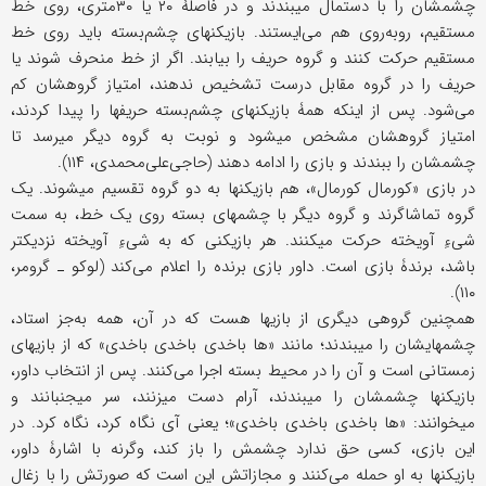
چشمشان را با دستمال می‎بندند و در فاصلۀ ۲۰ یا ۳۰متری، روی خط
مستقیم، روبه‌روی هم می‌ایستند. بازیکنهای چشم‌بسته باید روی خط
مستقیم حرکت کنند و گروه حریف را بیابند. اگر از خط منحرف شوند یا
حریف را در گروه مقابل درست تشخیص ندهند، امتیاز گروهشان کم
می‌شود. پس از اینکه همۀ بازیکنهای چشم‌بسته حریفها را پیدا کردند،
امتیاز گروهشان مشخص می‎شود و نوبت به گروه دیگر می‎رسد تا
چشمشان را ببندند و بازی را ادامه دهند (حاجی‌علی‌محمدی، ۱۱۴).
در بازی «کورمال کورمال»، هم بازیکنها به دو گروه تقسیم می‎شوند. یک
گروه تماشاگرند و گروه دیگر با چشمهای بسته روی یک خط، به سمت
شیءِ آویخته حرکت می‎کنند. هر بازیکنی که به شیءِ آویخته نزدیک‎تر
باشد، برندۀ بازی است. داور بازی برنده را اعلام می‌کند (لوکو ـ گرومر،
۱۱۰).
همچنین گروهی دیگری از بازیها هست که در آن، همه به‌جز استاد،
چشمهایشان را می‎بندند؛ مانند «ها باخدی باخدی باخدی» که از بازیهای
زمستانی است و آن را در محیط بسته اجرا می‌کنند. پس از انتخاب داور،
بازیکنها چشمشان را می‎بندند، آرام دست می‎زنند، سر می‎‎جنبانند و
می‎خوانند: «ها باخدی باخدی باخدی»؛ یعنی آی نگاه کرد، نگاه کرد. در
این بازی، کسی حق ندارد چشمش را باز کند، وگرنه با اشارۀ داور،
بازیکنها به او حمله می‌کنند و مجازاتش این است که صورتش را با زغال