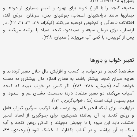
(شهری، ۵/ ۴۱۰-۴۱۱، ۴۱۷).
مصرف کنجد را با انواع ادویه برای بهبود و التیام بسیاری از دردها و
بیماریها مانند ناراحتیهای اعصاب، جوشهای بدن، سرطان، مرض قند،
اختلالات قاعدگی و کم‌خونی توصیه می‌کنند (نیکزاد، ۳۸، ۳۹، ۴۱، ۴۳). در
لرستان، برای درمان سرفه و سینه‌درد، کنجد سیاه را برشته ‌می‌کنند و
پس از کوبیدن، با کمی آب می‌پزند (اسدیان، ۲۶۸).
تعبیر خواب و باورها
مشاهدۀ کنجد را در خواب، به کسب و افزایش مال حلال تعبیر کرده‌اند و
هرچه میزان کنجد بیشتر باشد، به همان اندازه مال بیشتری به دست
خواهد آمد (حبیش، ۲۸۸- ۲۸۹). اگر کسی در خواب ببیند که کنجد
آسیاب می‌کند، دو تعبیر متضاد دارد؛ نخسـت نشـان غم و انـدوه، و
دوم بسیـار نیک است (نک‍ :
خواب‌گزاری
، ۲۰۹).
درنهایت، برای اینکه انجیر خام زود برسد، باید ترکیب سرگین کبوتر، فلفل
و روغن کنجد به آن بمالند؛ همچنین، برای جلوگیری از فساد انجیر
خشک، باید این میوه را با چوبش بچینند و اندکی روغن کنجد و آب
نمک به آن بپاشند و در آفتاب بگذارند تا خشک شود (بیرجندی، ۶۳،