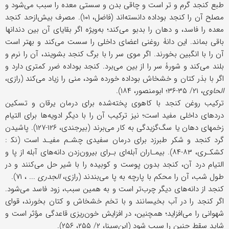
طبع کنجد گرم و تر است و چاقی بدن و سستی معده را سبب می‌شود و
مصلح آن را کنجد بوداده دانسته‌اند (فاضل، ۱۰۱). مصرف بیش‌ازحد کنجد
معده را فاسد، و دهان را بدبو می‌کند؛ به‌ویژه اگر بقایای آن بین دندانها
باقی بماند. این دانۀ روغنی اعضای داخلی را سست می‌کند و بهتر است
آن را با انگبین بخورند. اگر موی سر را با برگ کنجد بشویند، آن را نرم و
بلند می‌کند و شورۀ سر را از بین می‌برد. کنجد بوداده ضرر کمتری دارد و
اگر با بذر کتان و خشخاش بوداده خورده شود، منی را زیاد می‌کند (رازی،
الحاوی
، ۲۱/ ۳۵-۳۶؛ ابومنصور، ۱۸۴).
ترکیب روغن کنجد با کاهوی پخته‌شده برای درمان یرقان و تسکین
دردهای داخلی مفید است؛ نیز ترکیب آن را با دیگر ادویه‌ها برای التیام
زخمهای دهان یا سگ‌گزیدگی به کار می‌برند (بیرجندی، ۱۲۶-۱۲۷). پاشیدن
گرد کنجد و شکر طبرزد برای درمان سفیدی چشـم مفیـد است (نک‍ :
کشکـری، ۸۳-۸۴). بیمـاران آبله‌ای بـرای بیرون‌زدن دانه‌های آبله از پا و
التیام درد آن، کنجد بدون ‌پوست و کوبیده را با شیر حل می‌کنند و در
طول شب، آن را محکم با پارچه به پا می‌بندند (رازی،
الجدری
... ، ۷۱).
کنجد از دانه‌های دیگر چرب‌تر است و به همین سبب، زود فاسد می‌شود.
اگر کنجد را در آب بخیسانند و با تخم خشخاش و کتان بخورند، قوای
شهوانی را می‌افزاید؛ همچنین، در افزایش خون‌ریزی قاعدگی مؤثر است و
شاید سقط جنین را سبب شود (ابن‌سینا، ۲/ ۲۵۵، ۲۵۶).