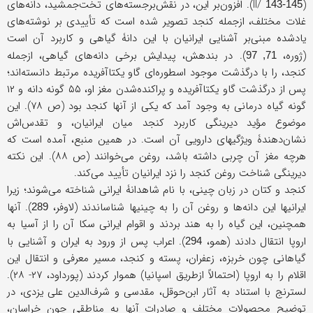
(II/
). افزون‌بر این، در نقش‌برجسته‌های تخت‌جمشید، دانه‌های
143-145
غلات مختلف، از‌جمله کنجد تصویر شده‌ است که تأییدی بر نوشته‌های
یادشده مبنی‌‌بر آشنایی ایرانیان با این دانۀ گیاهی و کاربرد آن است
(ژوره،
). در بندهش، پیدایش برخی دانه‌های گیاهی، از‌جمله
71, 97
کنجد، را با درگذشت موجود اسطوره‌ای گاو یکتا‌آفریده مرتبط دانسته‌اند؛
پس از درگذشت گاو یکتاآفریده و پراکنده‌شدن مغز او، ۵۵ گونه دانه و ۱۲
گونه گیاه درمانی به وجود آمد که یکی از آنها کنجد بود (ص ۷۸). این
موضوع مؤید دیرینگی کاربرد کنجد میان ایرانیان، و تقدس‌اش
نشان‌دهندۀ ویژگیهای دارویی آن است. در همین منبع، آمده است که
هرچه مغز آن چربی داشته باشد، روغن می‌خوانند (ص ۸۸). این نکته
دیرینگی شناخت روغن کنجد را نزد ایرانیان تأیید می‌کند.
کنجد و کتان در زبان چینی، با نام شاهدانۀ ایرانی شناخته می‌شوند؛ زیرا
ایرانیها این دانه‌ها‌ و روغن آن را به چینیها شناساندند (لاوفر،
). آنها
289
همچنین، این گیاه را به هند بردند و اقوام ایرانی سکا آن را از آسیا به
اروپا انتقال دادند (همو،
). اعراب پس از ورود به ایران و آشنایی با
294
گیاهانی چون خربزه، زعفران، پسته و کنجد، مسیر معرفی و انتقال این
اقلام را به اروپا (احتمالاً ازطریق اسپانیا) هموار کردند (پورداود، ۲۷- ۲۸).
لسترنج با استناد به آثار ابن‌حوقل، مقدسی و شرف‌الدین علی یزدی، در
توضیح محصولات مختلف و صادرات آنها به مناطقی چون خراسان،