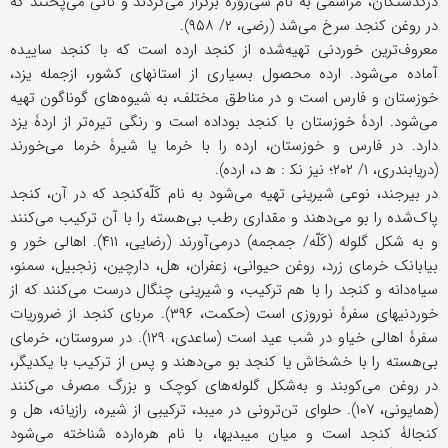
درگذشتگان، مراسمی به نام سی‌روزه برگزار می‌کردند و نانی می‌پختند که
در روغن کنجد سرخ می‌شد (رضی، ۲/ ۹۵۸).
معروف‌ترین خوردنی تهیه‌شده از کنجد ارده است که با کنجد ساییده
آماده می‌شود. ارده محصول بسیاری از استانهای کشور، ازجمله یزد،
خوزستان و فارس است و در مناطق مختلف، به شیوه‌های گوناگون تهیه
می‌شود. اردۀ خوزستان با کنجد بوداده است و رنگی تیره‌تر از اردۀ یزد
دارد. در فارس و خوزستان، ارده را با خرما یا شیرۀ خرما می‌خورند
(دریابندری، ۱/ ۲۰۲؛ نیز نک‍ : ه‍ د، ارده).
در بیرجند، نوعی شیرینی تهیه می‌شود به نام کَلّه‌‌کنجد که در آن، کنجد
پاک‌شده را بو می‌دهند و مقداری رطب بی‌هسته را با آن ترکیب می‌کنند
و به شکل گلوله (کَلّه/ جمجمه) درمی‌آورند (رضایی، ۴۱۱). اهالی خور و
بیابانک خرمای زرد، روغن حیوانی، زعفران، هل، دارچین، زنجبیل، سمنو،
سیاه‌دانه و کنجد را با هم ترکیب، و شیرینی چنگال درست می‌کنند که از
خوردنیهای سفرۀ نوروزی است (حکمت، ۳۹۶). مربای کنجد از ضروریات
سفرۀ اهالی خیاو در شب عید است (ساعدی، ۱۲۹). در سروستان، خرمای
بی‌هسته را با خشخاش یا کنجد بو می‌دهند و پس از ترکیب با یکدیگر،
در روغن می‌کوبند و به‌‌شکل گلوله‌های کوچک و بزرگ مصرف می‌کنند
(همایونی، ۱۰۷). حلوای تن‌ترونی در میبد، ترکیبی از شیره، رازیانه، هل و
کنجالۀ کنجد است و میان میبدیها، با نام هره‌ارده شناخته می‌شود