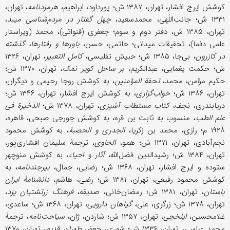
کوشش ایرج افشار، تهران، ۱۳۸۷ ش؛ پورداود، ابراهیم،
هرمزدنامه
، تهران،
۱۳۳۱ ش؛ جانب‌اللٰهی، محمدسعید،
چهل گفتار در مردم‌شناسی میبد
،
تهران، ۱۳۸۵ ش، دفتر دوم و سوم؛ جعفری (قنواتی)، محمد (ویراستار
علمی دفما)، تحقیقات میدانی؛ حاتمی، حسن،
باورها و رفتارها، گذشته
در کازرون
، بی‌جا، ۱۳۸۵ ش؛ حبیش تفلیسی،
کامل التعبیر
، تهران، ۱۳۲۶
ش؛ حکمت یغمایی، عبدالکریم،
بر ساحل کویر نمک
، تهران، ۱۳۷۰ ش؛
حکیم ‌مؤمن، محمد،
تحفة‌ المؤمنین
، به کوشش روجا رحیمی و دیگران،
تهران، ۱۳۸۶ ش؛
خواب‌گزاری
، به کوشش ایرج افشار، تهران، ۱۳۴۶ ش؛
دریابندری، نجف،
کتاب مستطاب آشپزی
، تهران، ۱۳۷۸ ش؛
الذخیرة فی
علم الطب
، منسوب به ثابت بن قره، به کوشش جورجی صبحی، قاهره،
۱۹۲۸ م؛ رازی، محمد بن زکریا،
الجدری و الحصبة
، به کوشش محمود
نجم‌آبادی، تهران، ۱۳۷۱ ش؛ همو،
الحاوی
، ترجمۀ سلیمان افشاری‌پور،
تهران، ۱۳۸۴ ش؛ رشید‌الدین فضل‌الله،
آثار و احیاء
، به کوشش منوچهر
ستوده و ایرج افشار، تهران، ۱۳۶۸ ش؛ رضایی، جمال،
بیرجندنامه
، به
کوشش محمود رفیعی، تهران، ۱۳۸۱ ش؛ رضی، هاشم،
دانشنامۀ ایران
باستان
، تهران، ۱۳۸۱ ش؛ رمضان‌خانی، صدیقه،
فرهنگ زرتشتیان یزد
،
تهران، ۱۳۷۸ ش؛ زرگری، علی،
گیاهان دارویی
، تهران، ۱۳۶۸ ش؛ ساعدی،
غلامحسین،
ایلخچی
، تهران، ۱۳۵۷ ش؛ شاردن، ژان،
سیاحت‌نامه
، ترجمۀ
محمد عباسی، تهران، ۱۳۳۶ ش؛ شهری، جعفر،
طهران قدیم
، تهران، ۱۳۷۰