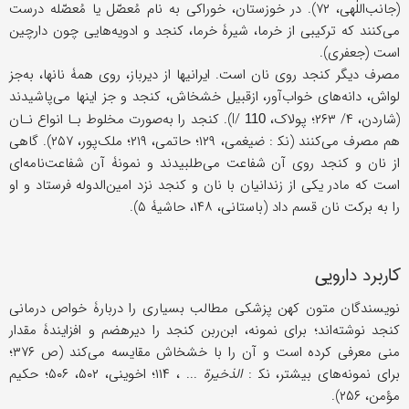
(جانب‌اللٰهی، ۷۲). در خوزستان، خوراکی به نام مُعصّل یا مُعصّله درست
می‌کنند که ترکیبی از خرما، شیرۀ خرما، کنجد و ادویه‌هایی چون دارچین
است (جعفری).
مصرف دیگر کنجد روی نان است. ایرانیها از دیرباز، روی همۀ نانها، به‌جز
لواش، دانه‌های خواب‌آور، ازقبیل خشخاش، کنجد و جز اینها می‌پاشیدند
(شاردن، ۴/ ۲۶۳؛ پولاک، I/
). کنجد را به‌صورت مخلوط بـا انواع نـان
110
هم مصرف می‌کنند (نک‍ : ضیغمی،‌ ۱۲۹؛ حاتمی، ۲۱۹؛ ملک‌پور، ۲۵۷). گاهی
از نان و کنجد روی آن شفاعت می‌طلبیدند و نمونۀ آن شفاعت‌نامه‌ای
است که مادر یکی از زندانیان با نان و کنجد نزد امین‌الدوله فرستاد و او
را به برکت نان قسم داد (باستانی، ۱۴۸، حاشیۀ ۵).
کاربرد دارویی
نویسندگان متون کهن پزشکی مطالب بسیاری را دربارۀ خواص درمانی
کنجد نوشته‌اند؛ برای نمونه، ابن‌ربن کنجد را دیرهضم و افزایندۀ مقدار
منی معرفی کرده است و آن را با خشخاش مقایسه می‌کند (ص ۳۷۶؛
برای نمونه‌های بیشتر، نک‍ ‍:
الذخیرة
... ، ۱۱۴؛ اخوینی، ۵۰۲، ۵۰۶؛ حکیم
مؤمن، ۲۵۶).