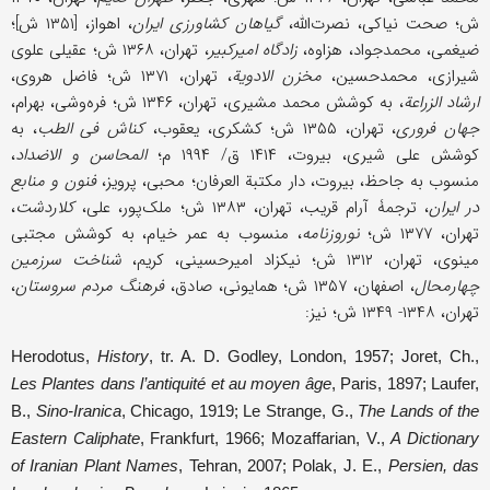
ش؛ صحت نیاکی، نصرت‌الله،
گیاهان کشاورزی ایران
، اهواز، [۱۳۵۱ ش]؛
ضیغمی، محمدجواد، هزاوه،
زادگاه امیرکبیر
، تهران، ۱۳۶۸ ش؛ عقیلی علوی
شیرازی، محمدحسین،
مخزن الادویة
، تهران، ۱۳۷۱ ش؛ فاضل هروی،
ارشاد الزراعة
، به کوشش محمد مشیری، تهران، ۱۳۴۶ ش؛ فره‌وشی، بهرام،
جهان فروری
، تهران، ۱۳۵۵ ش؛ کشکری، یعقوب،
کناش فی الطب
، به
کوشش علی شیری، بیروت، ۱۴۱۴ ق/ ۱۹۹۴ م؛
المحاسن و الاضداد
،
منسوب به جاحظ، بیروت، دار مکتبة العرفان؛ محبی، پرویز،
فنون و منابع
در ایران
، ترجمۀ آرام قریب، تهران، ۱۳۸۳ ش؛ ملک‌پور، علی،
کلاردشت
،
تهران، ۱۳۷۷ ش؛
نوروزنامه
، منسوب به عمر خیام، به کوشش مجتبى
مینوی، تهران، ۱۳۱۲ ش؛ نیکزاد امیرحسینی، کریم،
شناخت سرزمین
چهارمحال
، اصفهان، ۱۳۵۷ ش؛ همایونی، صادق،
فرهنگ مردم سروستان
،
تهران، ۱۳۴۸- ۱۳۴۹ ش؛ نیز:
Herodotus,
History
, tr. A. D. Godley, London, 1957; Joret, Ch.,
Les Plantes dans l’antiquité et au moyen âge
, Paris, 1897; Laufer,
B.,
Sino-Iranica
, Chicago, 1919; Le Strange, G.,
The Lands of the
Eastern Caliphate
, Frankfurt, 1966; Mozaffarian, V.,
A Dictionary
of Iranian Plant Names
, Tehran, 2007; Polak, J. E.,
Persien, das