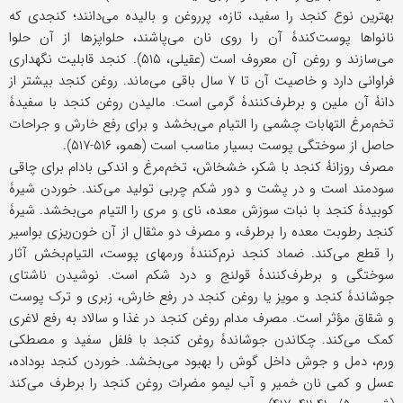
بهترین نوع کنجد را سفید، تازه، پرروغن و بالیده می‌دانند؛ کنجدی که
نانواها پوست‌کندۀ آن را روی نان می‌پاشند، حلواپزها از آن حلوا
می‌سازند و روغن آن معروف است (عقیلی، ۵۱۵). کنجد قابلیت نگهداری
فراوانی دارد و خاصیت آن تا ۷ سال باقی می‌ماند. روغن کنجد بیشتر از
دانۀ آن ملین و برطرف‌کنندۀ گرمی است. مالیدن روغن کنجد با سفیدۀ
تخم‌مرغ التهابات چشمی را التیام می‌بخشد و برای رفع خارش و جراحات
حاصل از سوختگی پوست بسیار مناسب است (همو، ۵۱۶-۵۱۷).
مصرف روزانۀ کنجد با شکر، خشخاش، تخم‌مرغ و اندکی بادام برای چاقی
سودمند است و در پشت و دور شکم چربی تولید می‌کند. خوردن شیرۀ
کوبیدۀ کنجد با نبات سوزش معده، نای و مری را التیام می‌بخشد. شیرۀ
کنجد رطوبت معده را برطرف، و مصرف دو مثقال از آن خون‌ریزی بواسیر
را قطع می‌کند. ضماد کنجد نرم‌کنندۀ ورمهای پوست، التیام‌بخش آثار
سوختگی و برطرف‌کنندۀ قولنج و درد شکم است. نوشیدن ناشتای
جوشاندۀ کنجد و مویز یا روغن کنجد در رفع خارش، زبری و ترک پوست
و شقاق مؤثر است. مصرف مدام روغن کنجد در غذا و سالاد به رفع لاغری
کمک می‌کند. چکاندن جوشاندۀ روغن کنجد با فلفل سفید و مصطکی
ورم، دمل و جوش داخل گوش را بهبود می‌بخشد. خوردن کنجد بوداده،
عسل و کمی نان خمیر و آب لیمو مضرات روغن کنجد را برطرف می‌کند