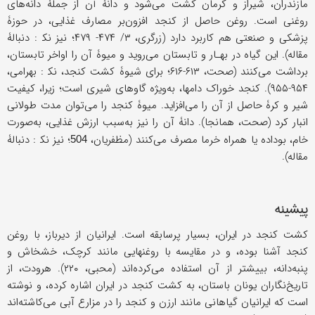
مازندران، شیراز و کرمان کشت می‌شود و دانۀ آن از‌ جملۀ دانه‌های
روغنی است. روغن حاصل از کنجد افزون‌بر مصارف غذایی، در حوزۀ
پزشکی و صنعتی هم کاربرد دارد (زرگری، ۳/ ۴۷۴- ۴۷۹؛ نیز نک‍ : دنبالۀ
مقاله). این گیاه در بهـار و تابستان می‌روید و میوۀ آن را اواخر تابستان،
برداشت می‌کنند (صحت، ۶۱۳-۶۱۶؛ برای شیوۀ کشت کنجد، نک‍ : بهرامی،
۹۵۴-۹۵۵). کنجد خوراک دامها، به‌ویژه گاوهای شیری است؛ زیرا، کیفیت
شیر و کرۀ حاصل از آن را می‌افزاید. میوۀ کنجد را می‌توان مدت طولانی
انبار کرد (صحت، همانجا). دانۀ آن را نیز به‌سبب ارزش غذایی، به‌صورت
خام، بوداده یا همراه خرما مصرف می‌کنند (مظفریان،
؛ نیز نک‍ : دنبالۀ
504
مقاله).
پیشینه
کشت کنجد در ایران، بسیار پرسابقه است. ایرانیان از دیرباز، با روغن
کنجد آشنا بوده، و در مقایسه با روغنهایی مانند کرچک، خشخاش و
پنبه‌دانه، بییشتر از آن استفاده می‌کرده‌اند (محبی، ۲۲۰). هرودت، از
تاریخ‌نگاران یونان باستان، به کشت کنجد در ایران اشاره کرده، و نوشته
است که ایرانیان گیاهانی مانند ارزن و کنجد را در مزارع آبی می‌کاشته‌اند