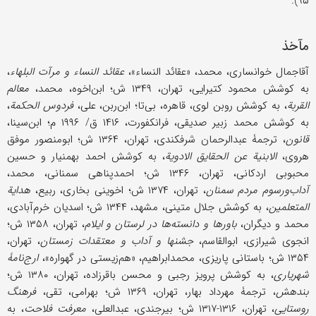
۹۵).
مآخذ
آقاجمال خوانساری، محمد، «عقائد ‌النساء»،
عقائد النساء و مرآت ‌البلهاء
،
به کوشش محمود کتیرایی، تهران، ۱۳۴۹ ش؛ ابن‌اخوه، محمد،
معالم
القربة
، به کوشش روبن لوی، قاهره، بی‌تا؛ ابن‌ربن، علی،
فردوس الحکمة
،
به کوشش محمد زبیر صدیقی، فرانکفورت، ۱۴۱۶ ق/ ۱۹۹۶ م؛ ابن‌سینا،
قانون
، ترجمۀ عبدالرحمان شرفکندی، تهران، ۱۳۶۴ ش؛ ابومنصور موفق
هروی،
الابنیة عن الحقایق الادویة
، به کوشش احمد بهمنیار و حسین
محبوبی اردکانی، تهران، ۱۳۴۶ ش؛ احمدپناهی سمنانی، محمد،
آداب‌ورسوم مردم سمنان
، تهران، ۱۳۷۴ ش؛ اخوینی بخاری، ربیع،
هدایة
المتعلمین
، به کوشش جلال متینی، مشهد، ۱۳۴۴ ش؛ اسدیان خرم‌آبادی،
محمد و دیگران،
باورها و دانسته‌ها در لرستان و ایلام
، تهران، ۱۳۵۸ ش؛
انجوی ‌شیرازی، ابوالقاسم،
جشنها و آداب و معتقدات زمستان
، تهران،
۱۳۵۴ ش؛ باستانی پاریزی، محمدابراهیم، «هم‌زیستی در گهواره»،
ارج‌نامۀ
شهریاری
، به کوشش پرویز رجبی و محسن باقرزاده، تهران، ۱۳۸۰ ش؛
بندهش
، ترجمۀ مهرداد بهار، تهران، ۱۳۶۹ ش؛ بهرامی، تقی،
فرهنگ
روستایی
، تهران، ۱۳۱۶-۱۳۱۷ ش؛ بیرجندی، عبدالعلی،
معرفت فلاحت
، به