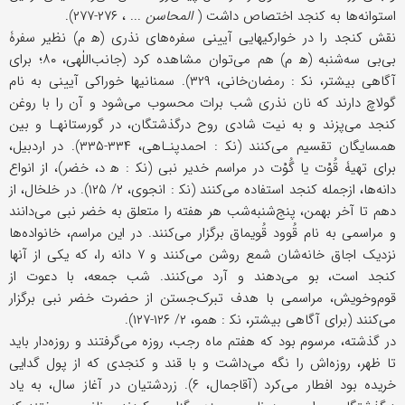
استوانه‌ها به کنجد اختصاص داشت (
المحاسن
... ، ۲۷۶-۲۷۷).
نقش کنجد را در خوارکیهایی آیینی سفره‌‌های نذری (ه‍ م) نظیر سفرۀ‌
بی‌‌بی سه‌شنبه (ه‍ م) هم می‌توان مشاهده کرد (جانب‌اللٰهی، ۸۰؛ برای
آگاهی بیشتر، نک‍ : رمضان‌خانی، ۳۲۹). سمنانیها خوراکی آیینی به نام
گولاچ دارند که نان نذری شب برات محسوب می‌شود و آن را با روغن
کنجد می‌پزند و به نیت شادی روح درگذشتگان، در گورستانهـا و بین
همسایگان تقسیم می‌کنند (نک‍ : احمدپنـاهی، ۳۳۴-۳۳۵). در اردبیل،
برای تهیۀ قُوْت یا گُوْت در مراسم خدیر نبی (نک‍ : ه‍ د، خضر)، از انواع
دانه‌ها، از‌جمله کنجد استفاده می‌کنند (نک‍ : انجوی، ۲/ ۱۲۵). در خلخال، از
دهم تا آخر بهمن، پنج‌شنبه‌شب هر هفته را متعلق به خضر نبی می‌دانند
و مراسمی به نام قُوود قُویماق برگزار می‌کنند. در این مراسم، خانواده‌ها
نزدیک اجاق خانه‌شان شمع روشن می‌کنند و ۷ دانه را، که یکی از آنها
کنجد است، بو می‌دهند و آرد می‌کنند. شب جمعه، با دعوت از
قوم‌وخویش، مراسمی با هدف تبرک‌جستن از حضرت خضر نبی برگزار
می‌کنند (برای آگاهی بیشتر، نک‍ : همو، ۲/ ۱۲۶-۱۲۷).
در گذشته، مرسوم بود که هفتم ماه رجب، روزه می‌گرفتند و روزه‌دار باید
تا ظهر، روزه‌اش را نگه می‌داشت و با قند و کنجدی که از پول گدایی
خریده بود افطار می‌کرد (آقاجمال، ۶). زردشتیان در آغاز سال، به یاد