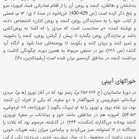
بدخشان و طالقان، کنجد و روغن آن را از اقلام صادراتی فسا، ابیورد، مرو
و بلخ ذکر کرده است (ص
). ابن‌اخوه در سدۀ ۷ ق/ ۱۳ م، فصلی
429-430
از کتاب خود را به «سازندگان روغن کنجد و روغن کتان» اختصاص داده،
و نوشته است: «بر محتسب است که مردی را که آشنا به روغن‌کشی
باشد بر سازندگان روغن بگمارد تا پیش از گرفتن روغن، کنجد را بشویند
و تمیز کنند و بریان کنند و بکوبند تا پوسته‌اش جدا شود و آنگاه آرد
کنند» (ص ۲۲۸)؛ نیز در منبعی مربوط به همین دوره، چگونگی کاشت و
برداشت کنجد در مناطق گرمسیر بیان شده است (رشیدالدین، ۱۶۰).
خوراکهای آیینی
در دورۀ ساسانیان (ح ۲۲۶-۶۵۲ م)، رسم بود که در آغاز نوروز (ه‍ م)، مردی
نیک‌نام، خوش‌یمن و شیوا‌گفتار با دو سفره، که یکی از اجزاء آن کنجد
بود، نزد شاه برود و نوروز را به او تبریک بگوید (
نوروزنامه
، ۱۸؛ فره‌وشی،
۵۳-۵۴). امروزه هم در مناطقی مانند خور و بیابانک، بر سفرۀ نوروزی
کنجد بوداده می‌گذارند (حکمت، ۳۶۴). در گذشته، مرسوم بود که غلات را
جداگانه در ۱۲ استوانه،‌ سبز می‌کردند و براساس میزان رشد هریک، خوبی
و بدی زراعت آن محصول را در سال پیش‌رو، حدس می‌زدند؛ یکی از این