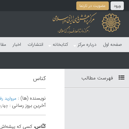
ورود
عضویت در تارنما
صفحه اول
درباره مرکز
کتابخانه
انتشارات
اخبار
مقا
فهرست مطالب
کناس
نویسنده (ها)
:
مروارید رف
آخرین بروز رسانی
:
چهارشنبه 28 
کَنّاس،
کسی که پیشه‌اش ت