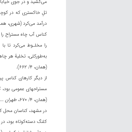
می‌کشید و در جوی خیابان 
تلِ خاکستری که در کوچه
درآمد می‌کرد (شهری، همان، ۴/ ۶۶۵- ۶۶۸؛ بقیعی، همانجا؛ نیز نک‍ : مؤیدم
کناس آب چاه مستراح را ن
به‌طورکلی، تخلیۀ هر چاه
(همان، ۴/ ۶۶۲).
از دیگر کارهای کناس پ
مستراحهای عمومی بود، کنا
(همان، ۴/ ۶۷۰،
طهران
 ۶۰-۶۱).
در مشهد، کناسان محل کار
کلنگ دسته‌کوتاه بود، در 