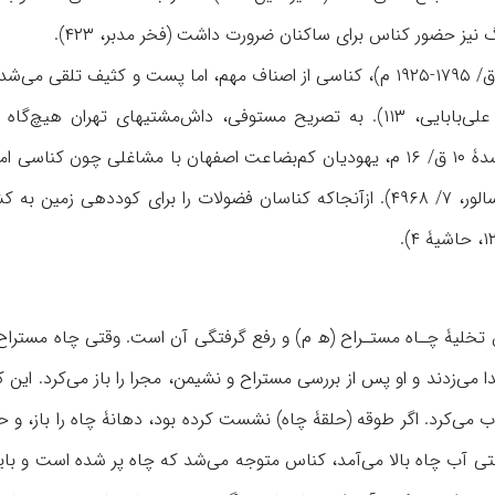
یز حضور کناس برای ساکنان ضرورت داشت (فخر مدبر، ۴۲۳).
در دورۀ قاجار (۱۲۱۰-۱۳۴۴ ق/ ۱۷۹۵-۱۹۲۵ م)، کناسی از اصناف مهم، اما پست
۸۲؛ هدایت، ۳۰۸، ۴۷۶؛ علی‌بابایی، ۱۱۳). به تصریح مستوفی، داش‌مشت
این کار اشتغال داشتند (سالور، ۷/ ۴۹۶۸). ازآنجا‌که کناسان فضولات را ب
تخلیۀ چـاه مستـراح (ه‍ م) و رفع گرفتگی آن است. وقتی چاه مستراح 
می‌زدند و او پس از بررسی مستراح و نشیمن، مجرا را باز می‌کرد. این ک
 می‌کرد. اگر طوقه (حلقۀ چاه) نشست کرده بود، دهانۀ چاه را باز، و ح