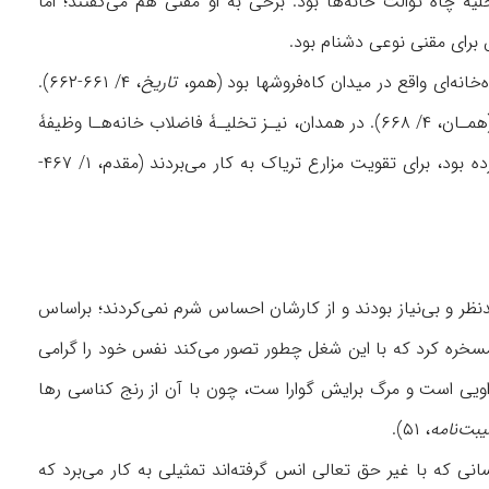
ار داشت (شهری، همان، ۴/ ۳۳۹-۳۴۰). کناس مسئول تخلیۀ چاه توالت خانه‌ها بود. برخی به او مقنی هم می‌گفتند؛ اما
 برای مقنی نوعی دشنام بود.
‌خانه‌ای واقع در میدان کاه‌فروشها بود (همو،
تاریخ
، ۴/ ۶۶۱-۶۶۲).
تا زمان پایان کار تخلیۀ چاه، صاحب‌خانه باید ناهار، چای، توتون و چپق کناس را فراهم می‌کرد (همـان، ۴/ ۶۶۸). در همدان، نیـز تخلیـۀ فاضلاب خانه‌هـا وظیفۀ
کناس یا خلاپاک‌کن بود (گروسین، ۱۳۵). در تویسرکان، کود انسانی را، که کناس آن را فراهم کرده بود، برای تقویت مزارع تریاک به کار می‌بردند (مقدم، ۱/ ۴۶۷-
ر و بی‌نیاز بودند و از کارشان احساس شرم نمی‌کردند؛ براساس
مسخره ‌کرد که با این شغل چطور تصور می‌کند نفس خود را گرامی
ن اویی است و مرگ برایش گوارا ست، چون با آن از رنج کناسی رها
بت‌‌نامه
، ۵۱).
نی که با غیر حق تعالى انس گرفته‌اند تمثیلی به کار می‌برد که