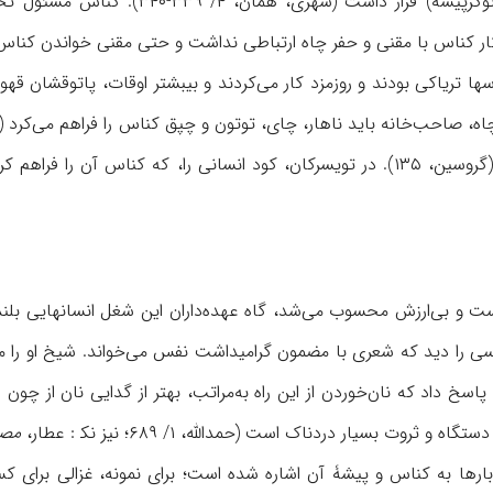
دستۀ مشاغل نوکربابی (نوکرپیشه) قر
ار کناس با مقنی و حفر چاه ارتباطی نداشت و حتى مقنی خواندن کناس
ها تریاکی بودند و روزمزد کار می‌کردند و بیبشتر اوقات، پاتوقشان قهوه
 و بی‌ارزش محسوب می‌شد، گاه عهده‌داران این شغل انسانهایی بلندنظ
ناسی را دید که شعری با مضمون گرامیداشت نفس می‌خواند. شیخ او را 
اسخ داد که نان‌خوردن از این راه به‌مراتب، بهتر از گدایی نان از چو
 و ثروت بسیار دردناک است (حمدالله، ۱/ ۶۸۹؛ نیز نک‍ : عطار،
مصی
بارها به کناس و پیشۀ آن اشاره شده است؛ برای نمونه، غزالی برای کسا