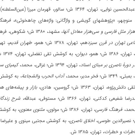
 تهران، ۱۳۶۴ ش؛ سالور، قهرمان میرزا (عین‌السلطنه)،
فرهنگ 
‌هزار مثل فارسی و سی‌هزار معادل آنها
، مشهد، ۱۳۸۰ ش؛ شکوهی، فرهنگ،
اعی تهران در قرن سیزدهم
، تهران، ۱۳۷۸ ش؛ همو،
طهران قدیم
، تهران، ۱۳۸۳ ش؛ عطار 
۱۳ ش؛ همو،
دیوان
، به کوشش تقی تفضلی، تهران، ۱۳۷۴ ش؛ همو،
 دورۀ ناصری بر مبنای اسناد
، تهران، ۱۳۹۴ ش؛ غزالی، محمد،
کیمیای س
خر مدبر، محمد،
آداب ‌الحرب والشجاعة
، به کوشش احمد س
ه، تهران، ۱۳۶۳ ش؛ گروسین، هادی،
بازار و پیشه‌های ه
 کدکنی، تهران، ۱۳۶۶ ش؛ مستوفی، عبدالله،
شرح زندگا
فرهنگ فارسی
، تهران، ۱۳۸۶ ش؛ مولوی،
مثنوی معنوی
، به کوشش نیکلسن، 
اخلاق ناصری
، به کوشش مجتبى مینوی و علیرضا حیدری، تهران، ۳۶۰
طرات و خطرات
، تهران، ۱۳۸۵ ش.