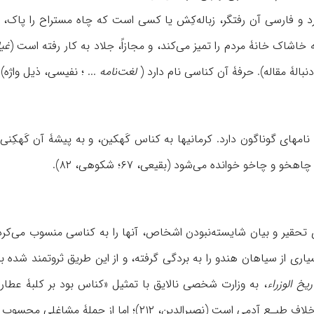
د و فارسی آن رفتگر، زباله‌کِش یا کسی است که چاه مستراح را پاک،
شاک خانۀ مردم را تمیز می‌کند، و مجازاً، جلاد به کار رفته است (
غی
لغت‌نامه
... ؛ نفیسی، ذیل واژه)
 و چاخو خوانده می‌شود (بقیعی، ۶۷؛ شکوهی، ۸۲).
شمار بسیاری از سیاهان هندو را به بردگی گرفته، و از این طریق ثروتمند شد
ریخ الوزراء
خسیسه» ذکر شده، که برخلاف طبـع آدمی‌ است (نصیرا