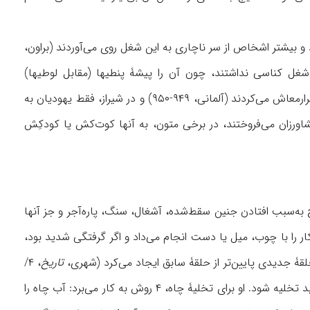
 و کثیف تلقی می‌شد و بیشتر اشخاص از سر ناچاری به این شغل روی می‌آوردند (براون،
یهای تهران هیچ‌گاه شغل کناسی نداشتند، چون آن را پیشۀ پنطیها (مقابل لوطیها)
می‌دانستند (۱/ ۴۰۹). در سدۀ ۱۰ ق/ ۱۶ م، یهودیان کم‌بضاعت اصفهان با مشاغلی چون کناسی امرارمعاش می‌کردند (آلمانی، ۹۴۹-۹۵۰) و در شیراز، فقط یهودیان به
رای کوددهی زمین به کشاورزان می‌فروختند، در برخی متون، به آنها کوت‌کش یا کودکِش
به‌سبب افتادن جنین سقط‌شده، آشغال، سنگ، پاره‌آجر و جز آنها
ار را با چوب، میل یا دست انجام می‌داد و اگر گرفتگی شدید بود،
لقۀ جدیدی پایین‌تر از حلقۀ سابق ایجاد می‌کرد (شهری،
تاریخ
، ۴/
۶۶۱-۶۶۵؛ بقیعی، ۶۷). وقتی آب چاه بالا می‌آمد، کناس متوجه می‌شد که چاه پر شده است و باید تخلیه شود. او برای تخلیۀ چاه، ۴ روش به کار می‌برد: آب چاه را