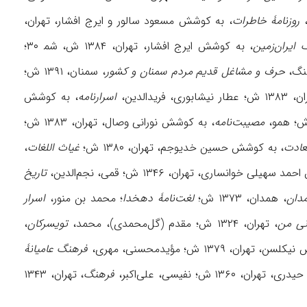
روزنامۀ خاطرات
، به کوشش مسعود سالور و ایرج افشار، تهران،
ایران‌زمین
، به کوشش ایرج افشار، تهران، ۱۳۸۴ ش، شم‍ ۳۰؛
حرف و مشاغل قدیم مردم سمنان و کشور
، سمنان، ۱۳۹۱ ش؛
نیشابوری، فریدالدین،
اسرارنامه
، به کوشش
مصیبت‌نامه
، به کوشش نورانی وصال، تهران، ۱۳۸۳ ش؛
عادت
، به کوشش حسین خدیوجم، تهران، ۱۳۸۰ ش؛
غیاث اللغات
،
هیلی خوانساری، تهران، ۱۳۴۶ ش؛ قمی، نجم‌‌الدین،
تاریخ
مدان
، همدان، ۱۳۷۳ ش؛
لغت‌نامۀ دهخدا
؛ محمد بن منور،
اسرار
نی من
، تهران، ۱۳۲۴ ش؛ مقدم (گل‌محمدی)، محمد،
تویسرکان
،
تهران، ۱۳۷۹ ش؛ مؤیدمحسنی، مهری،
فرهنگ عامیانۀ
۱ ش؛ نفیسی، علی‌اکبر،
فرهنگ
، تهران، ۱۳۴۳