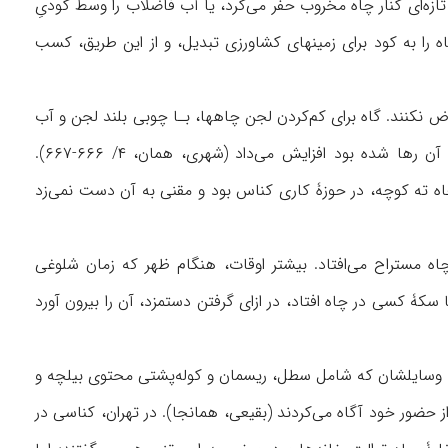
ازه‌ای کنار چاه مخروب حفر می‌کرد، یا آب فاضلاب را وسط گودیِ
 را به کود برای زمینهای کشاورزی تبدیل، و از این طریق، کسب
 نکنند. گاه برای کم‌کردن لجن چاهها، بـا چوبی بلند لجن و آب
را مخلـوط می‌کرد تا با هم تخلیه شوند. این کار بوی نامطبوع را در کوچه‌ای که فاضلاب در آن رها شده بود افزایش می‌داد (شهری، همان، ۴/ ۶۶۶-۶۶۷).
چاه ته کوچه، در حوزۀ کاری کناس بود و مقنی به آن دست نمی‌زد
 مستراح می‌افتاد. بیشتر اوقات، هنگام ظهر که زمان شلوغی
کۀ کسی در چاه ‌افتاد، در ازای گرفتن دستمزد، آن را بیرون آورد
با وسایلشان که شامل سطل، ریسمان و کوله‌پشتی محتوی بیلچه و
ز حضور خود آگاه می‌کردند (بقیعی، همانجا). در تهران، کناسی در