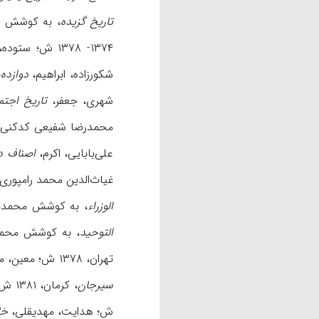
تاریخ گزیده
، به کوشش عبدالحسین نوایی،
۱۳۷۴- ۱۳۷۸ ش؛ ستوده، منوچهر، «پژوهشهای گویشی و واژگانی: واژه‌های چاهخوئی»،
شکورزاده، ابراهیم،
دوازده
شهری، جعفر،
تاریخ اجتم
محمدرضا شفیعی کدکنی، تهران، ۸۶
علی‌بابایی، اکرم،
اصناف در
غیاث‌الدین محمد رامپوری، بمبئی، ۱۳۴۹ ش؛ ف
الوزراء
، به کوشش محمدتقی دانش‌پژو
التوحید
، به کوشش محمدرضا شفیعی
تهران، ۱۳۷۸ ش؛ معین، محمد،
سیرجان
، کرمان، ۱۳۸۱ ش؛ نصیرالدین طوسی،
ش؛ هدایت، مهدیقلی،
خا