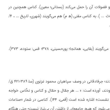
 و فضولات آن را حمل می‌کند (بستانی؛ معین). کناس همچنین در
اث
... ). به کناس مقنی (ه‍ م) هم می‌گویند (شهری،
تاریخ
... ، ۴/
.
کناس در مناطق مختلف، نامهای گوناگون دارد. کرمانیها به کناس کَهکین، و به پیشۀ آن کَهکِنی می‌گویند (بقایی، همانجا؛ پورحسینی، ۳۷۸؛ قس: ستوده، ۳۷۳).
در متون تاریخی، گاه برای تحقیر و بیان شایسته‌نبودن اشخاص، آنها را به کناسی منسوب می‌کردند؛ جرفادقانی در وصف سپاهیان محمود غزنوی (سل‍ ۳۸۹-۴۲۱ ق/
ه بودند، آورده است: « ... هر جمّال و حمّال و کناس و نخّاس خواجه
، به وزارت شخصی نالایق با تمثیل «کناس بود بر کلبۀ عطار نشست» اشاره شده است (قمی، ۱۴۴). کناسی در شمار «صناعات
لدین، ۲۱۲)؛ اما از جملۀ مشاغلی محسوب می‌شود که هیچ جامعه‌ای از داشتن آن بی‌نیاز نیست؛ حتى هنگام