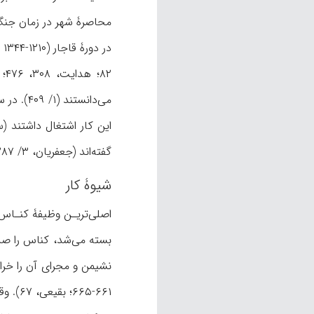
محاصرۀ شهر در زمان جنگ ن
‌گفته‌اند (جعفریان، ۳/ ۱۲۸۷، حاشیۀ ۴).
شیوۀ کار
اصلی‌تریـن وظیفۀ کنـاس 
بسته می‌شد، کناس را صدا 
نشیمن و مجرای آن را خراب