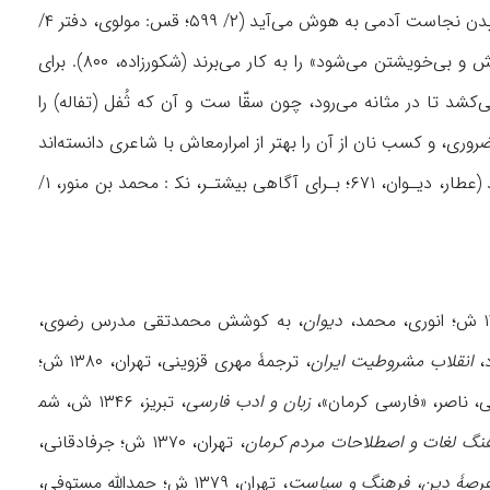
براساس آن، کناسی به بازار عطرفروشان می‌رود و از بوی خوش آنجا بیهوش می‌شود و فقط با بوییدن نجاست آدمی به هوش می‌آید (۲/ ۵۹۹؛ قس: مولوی، دفتر ۴/
، ۱۲۸- ۱۲۹)؛ در همین خصوص، مثل «کناس در بازار عطرفروشان بی‌هش و بی‌خویشتن می‌شود» را به کار می‌برند (شکورزاده، ۸۰۰). برای
کشد تا در مثانه می‌رود، چون سقّا ست و آن که ثُفل (تفاله) را
ل کناسی را برای جامعه ضروری، و کسب نان از آن را بهتر از امرارمعاش با شاعری دانسته‌اند
(انوری، ۴۵۴؛ نیز نک‍ : اوحدی، ۵۶۹)؛ نیز، جهان را به مستراح، و اهل آن را به کناس تشبیه کرده‌اند ‌(عطار، دیـوان، ۶۷۱؛ بـرای آگاهی بیشتـر، نک‍ : محمد بن منور، ۱/
دیوان
، به کوشش محمدتقی مدرس رضوی،
انقلاب مشروطیت ایران
، ترجمۀ مهری قزوینی، تهران، ۱۳۸۰ ش؛
زبان و ادب فارسی
، تبریز، ۱۳۴۶ ش، شم‍
نگ لغات و اصطلاحات مردم کرمان
، تهران، ۱۳۷۰ ش؛ جرفادقانی،
عرصۀ دین، فرهنگ و سیاست
، تهران، ۱۳۷۹ ش؛ حمدالله مستوفی،