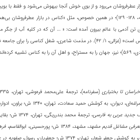
ن آدمی با عالم بیرون آمده است: « ... آن که در کلیه آب از جگر می‌
بیرون می‌اندازد، چون کناس است» (غزالی، ۱/ ۴۲). در مذمت شاعری، شغ
خراسان تا بختیاری
(سفرنامه)، ترجمۀ علی‌محمد فره‌وشی، تهران، ۱۳۳۵ ش؛ انوری، محمد،
دیوان
، به کوشش حمید سعادت، تهران، ۱۳۴۰ ش؛ براون، ادوارد،
 جدید عربی به فارسی
، ترجمۀ محمد بندرریگی، تهران، ۱۳۷۴ ش؛ بقایی، ناصر، «فارسی کرمان»،
عرفی مشاغل قدیم مشهد
، مشهد، ۱۳۸۴ ش؛ پورحسینی، ابوالقاسم،
فره
، به کوشش جعفر شعار، تهران، ۱۳۷۴ ش؛ جعفریان، رسول،
صفویه در 