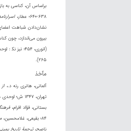
۶۳۸-۶۴۰؛ عطار،
اسرارنامه
نشان‌دادن شباهت اعضای ت
۲۶۵).
مآخذ
آلمانی، هانری رنه د.،
از 
تهران، ۱۳۴۷ ش؛ اوحدی مراغه‌ای،
بستانی، فؤاد افرام،
فرهنگ
۸۴؛ بقیعی، غلامحسین،
م
ناصح،
ترجمۀ تاریخ یمینی