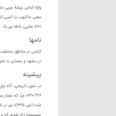
واژۀ کناس ریشۀ عربی دار
معنی خاکروب یا کسی که خا
۶۶۱؛ بقایی، ۵۱۸؛ نیز نک‍ : دنبالۀ مقاله). حرفۀ آن کناسی نام دارد (
نامها
در مشهد و سمنان، با نام چاهخو
پیشینه
۹۹۹-۱۰۳۰ م)، که 
شد» (ص ۳۳۵)؛ نیز در
تا