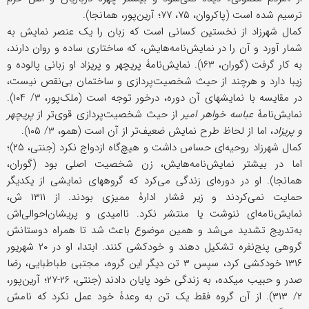
ترسیم شده است (پاکروان، ۷۵، ۷۷؛ آرین‌پور، همانجا).
کمال شهرزاد از نخستین کسانی است که زبان را یک عنصر نمایش به
شمار آورد و آن را در نمایش‌نامه‌هایش، که ساختاری ساده و روان دارند،
به کار گرفت (گوران، ۱۶۳). نمایش‌نامۀ پریچهر و پریزاد او زبانی پالوده و
زیبا دارد و هرچند از حیث شخصیت‌پردازی و ساختمان بی‌نقص نیست،
در مقایسه با نمایشهای آن دوره، درخور توجه است (ملک‌پور، ۳/ ۱۰۴).
نمایش‌نامۀ
عباسه خواهر امیر
از حیث شخصیت‌پردازی قوی‌تر از
پریچهر
و پریزاد
، اما از لحاظ طرح نمایش ضعیف‌‌تر از آن است (همو، ۳/ ۱۰۵).
کمال شهرزاد روحیه‌ای حساس داشت و هیچ‌گاه ازدواج نکرد (جنتی، ۲۵)؛
اما در بیشتر نمایش‌نامه‌هایش، زن شخصیت اصلی بود (گوران،
همانجا). او در دوره‌ای زندگی می‌کرد که گروههای نمایشی از یکدیگر
حمایت نمی‌کردند و زیر فشار ادارۀ ممیزی بودند. از ۱۳۱۱ ش،
نمایش‌نامه‌‌ای ننوشت یا منتشر نکرد. ناامیدی و پریشان‌احوالی‌اش
به‌تدریج تشدید می‌شد و همین موضوع باعث شد تا همراه دوستانش
گروهی پنج‌نفره تشکیل دهند و خودکشی کنند. ابتدا، او در ۲۰ شهریور
۱۳۱۶ خودکشی کرد، سپس ۳ تن دیگر این گروه، مجتبى طباطبایی، رضا
صدر و حبیب میکده، به زندگی خود پایان دادند (جنتی، ۲۶-۲۷؛ آرین‌پور،
۲/ ۳۱۳). از آن گروه فقط یک تن به وعدۀ خود عمل نکرد که نامش