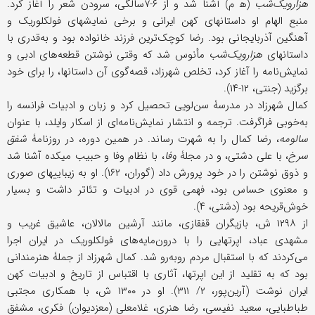
هزارویک‌شب
(ه‍ م) آشنا شد و از ۶-۷سالگی، سرودن شعر را آغاز کرد.
منبع الهام او داستانهای کهن ایرانی و برخی نمایشهای فولکلوریک و
آهنگین آذربایجانی بود. رضا کوچک‌ترین فرزند خانواده بود و به‌قدری با
داستانهای
هزارویک‌شب
مأنوس شد که وقتی نوشتن قطعه‌های ادبی و
نمایش‌نامه را آغاز کرد، تخلص شهرزاد، قصه‌گوی آن داستانها، را برای خود
برگزید (جنتی، ۱۲-۱۴).
کمال شهرزاد در مدرسۀ سن‌لویی تحصیل کرد و زبان و ادبیات فرانسه را
به‌خوبی فراگرفت. ترجمه و انتشار نمایش‌نامه‌ای از اسکار وایلد، با عنوان
سالومه
، رضا کمال را به شهرت رساند. در همین دوره، در روزنامۀ
شفق
سرخ
، با علی دشتی، و در مجلۀ
وفا
، با نظام وفا و حبیب میکده آشنا شد
و ذوق نوشتن را در خود پرورش داد (گوران، ۱۶۲). او به زیباییهای صوری
و معنوی حساس بود، فهمی قوی در ادبیات و تئاتر داشت و بسیار
خوش‌قریحه بود (دشتی، ۴).
از ۱۲۹۸ ش، بازیگران قفقازی، مانند آرشین مالالان، عاشیق غریب و
مشهدی عباد، اپرتهایی را با درون‌مایه‌های فولکلوریک در ایران اجرا
می‌کردند که با استقبال مردم روبه‌رو شد. کمال شهرزاد از جملۀ هنرمندانی
بود که به تقلید از این اپرتها، آثاری با اقتباس از تاریخ و ادبیات کهن
ایران نوشت (آرین‌پور، ۲/ ۳۱۱). او در ۱۳۰۰ ش، با همکاری مجتبى
طباطبایی، سعید نفیسی، رضا هنری، غلامعلی (معزدیوان) فکری، مشفق