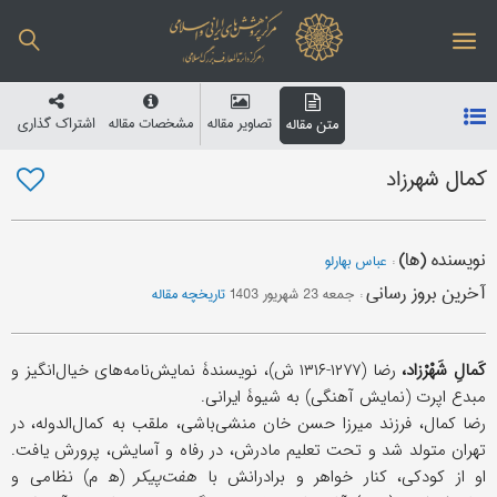
تصاویر مقاله
مشخصات مقاله
اشتراک گذاری
متن مقاله
کمال شهرزاد
نویسنده (ها)
:
عباس بهارلو
آخرین بروز رسانی
:
جمعه 23 شهریور 1403
تاریخچه مقاله
کَمالِ شَهْرْزاد،
رضا (۱۲۷۷-۱۳۱۶ ش)، نویسندۀ نمایش‌نامه‌های خیال‌انگیز و
مبدع اپرت (نمایش آهنگی) به شیوۀ ایرانی.
رضا کمال، فرزند میرزا حسن خان منشی‌باشی، ملقب به کمال‌الدوله، در
تهران متولد شد و تحت تعلیم مادرش، در رفاه و آسایش، پرورش یافت.
او از کودکی، کنار خواهر و برادرانش با
هفت‌پیکر
(ه‍ م) نظامی و