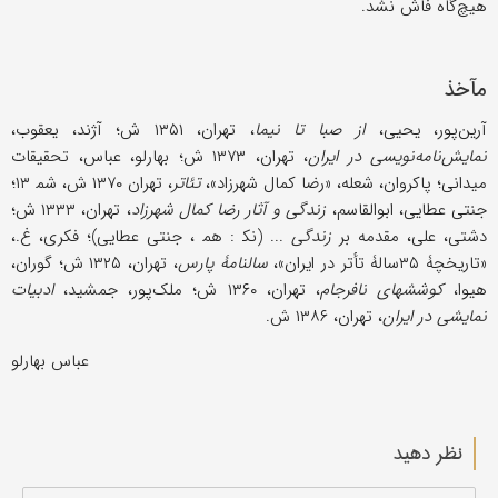
هیچ‌گاه فاش نشد.
مآخذ
آرین‌پور، یحیى،
از صبا تا نیما
، تهران، ۱۳۵۱ ش؛ آژند، یعقوب،
نمایش‌نامه‌نویسی در ایران
، تهران، ۱۳۷۳ ش؛ بهارلو، عباس، تحقیقات
میدانی؛ پاکروان، شعله، «رضا کمال شهرزاد»،
تئاتر
، تهران ۱۳۷۰ ش، شم‍‍ ۱۳؛
جنتی عطایی، ابوالقاسم،
زندگی و آثار رضا کمال شهرزاد
، تهران، ۱۳۳۳ ش؛
دشتی، علی، مقدمه بر
زندگی
... (نک‍ : هم‍ ، جنتی عطایی)؛ فکری، غ.،
«تاریخچۀ ۳۵سالۀ تأتر در ایران»،
سالنامۀ پارس
، تهران، ۱۳۲۵ ش؛ گوران،
هیوا،
کوششهای نافرجام
، تهران، ۱۳۶۰ ش؛ ملک‌پور، جمشید،
ادبیات
نمایشی در ایران
، تهران، ۱۳۸۶ ش.
عباس بهارلو
نظر دهید