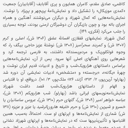
کاظمی، صادق مقدم، کامران همایون و پری آقابابف (آقابابیان) جمعیت
«کمدی موزیکال» را تشکیل داد و نمایش‌نامۀ
پریچهر و پریزاد
را نوشت.
نمایش‌نامه‌هایی که کمال شهرزاد و دیگران می‌نوشتند آهنگین و همراه
اجرای باله بود و چون بازیگران آن دوشیزگان ارمنی بودند، توجه بسیاری
را جلب می‌کرد (فکری، ۱۴۹).
کمال شهرزاد نمایشهای قفقازی
افسانۀ عشق
(۱۳۰۶ ش)،
اصلی و کرم
(۱۳۰۷ ش) و
کمربند سحرآمیز
(۱۳۰۸ ش) نوشتۀ عزیز حاجی بیگف را، که
وجوه فولکلوریک و مردم‌پسندانه داشتند، به فارسی ترجمه کرد و
شعرهایی روی آهنگهای اصلی آنها سرود. پس از آن، نمایش‌نامه‌هایی
براساس داستانهای
هزارویک‌شب
و تاریخ و ادبیات قدیم ایران نوشت و
چهرۀ «یگانه»، «برجسته» و «متشخص» ادبیات نمایشی آن دوره شد
(بهارلو؛ آرین‌پور، ۲/ ۳۱۳؛ آژند، ۱۲۶؛ ملک‌پور، ۳/ ۱۰۱). درواقع، او با اقتباس
و الهام از داستانهای
هزارویک‌شب
قصد داشت شهرزاد
نمایش‌نامه‌نویسهای ایرانی باشد (بهارلو).
شب هزارو‌یکم
(۱۳۰۷ ش)،
عباسه خواهر امیر
(۱۳۰۹ ش)،
گلهای حرم
(۱۳۱۰ ش)،
عروس ساسانیان
یا
خسرو و شیرین
(۱۳۱۰ ش) و
حرم خلیفه‌ هارون‌الرشید
یا
عزیز و عزیزه
(۱۳۱۱
ش) شماری از نمایش‌نامه‌ها و اپرتهای او ست. احتمالاً، به‌سبب همین
اقتباسها و تأثیرپذیریها ست که در نمایش‌نامه‌ها و اپرتهای شهرزاد نشانی
از «مردم معمولی» دیده نمی‌شود و بیشتر چهرۀ درباریان و اهل حرم