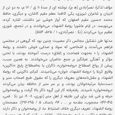
مؤلف
تذکرۀ نصرآبادی
(ه‍ م)، نوشته ای از سدۀ ۱۱ ق / ۱۷ م، به دو تن از
ادیبان و شاعران تبریزی، یکی کاظما معلم مقیم کاشان، و دیگری، حافظ
محمد حسین مقیم اصفهان که آواز خوشی نیز داشتند، اشاره کرده،
می‌نویسد: در ایام عاشورا
روضة الشهداء
می‌خواندند و در تجمع، شوری
عظیم برپا می‌کردند (نک‍ : نصرآبادی، ۱ / ۵۲۵، ۵۵۴).
مدتها طرز تشکیل مجالس ذکر مصیبت چنین بود که گروهی در مجلسی
فراهم می‌آمدند و اشخاصی که سواد و صدایی خوش داشتند و
روضة
الشهداء
را « به‌جهت فصاحت و اِغلاق» درست آموخته بودند، با لحنی
مؤثر و آهنگی غم‌انگیز بر جمع حاضران می‌خواندند. به همین سبب،
پیش از رواج اصطلاح «روضه‌خوان»، ذاکران یا به‌اصطلاح رایج «ذاکرین»
وقایع کربلا را «
روضة الشهداء
خوان» می‌نامیدند. کم‌کم، ذاکرینی که
روضة
الشهداء
و مقتل‌نامه‌های معروف دیگری را که مقبول طبع اصحاب منبر و
دست‌مایۀ مرثیه‌خوانان بودند، و بر سر منبر از حافظه بیان می‌کردند
«روضه‌خوان» نامیدند. رفته‌رفته کار این گروه ذاکر بالا گرفت و روضه‌خوانی
حرفه و فنی شد برای این طایفه از اهل منبر (نوری، ۸- ۹؛ نیز نک‍ : قمی،
۱۴۵-۱۴۶؛ محجوب، مقدمه بر ... ، ۹۶؛ بامداد، ۵ / ۲۹۵-۲۹۶). مصححان
روضة الشهداء
تعریف دیگری خلاف استنباط ما، از روضه‌خوان و ذاکر دارند
واصطلاح « ذاکرین » را به روضه‌خوانانی اطلاق می‌کنند که از هنر موسیقی