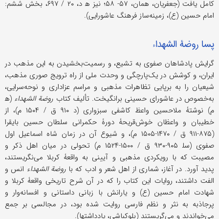
کامل یافت (جعفریان، همان، ۵۷- ۵۸؛ نیز ه‍ د، ۲۰ / ۶۹۷، بخش ششم:
امام حسین (ع)، زمینه‌ساز فرهنگ عاشورایی).
پسا روضة الشهداء
گرایش پادشاهان صفوی به تشیع، و رسمیت‌بخشیدن به این مذهب در
ایران، و کوشش در یک‌پارچگی و وحدت ملی از راه ترویج صوری مذهب،
شیعیان را به برپایی تظاهرات مذهبی و مراسم عزاداری و نوحه‌سرایی،
به‌خصوص در عاشورای حسینی برانگیخت. تألیف کتاب
روضة الشهداء
(ه‍
م) نوشتۀ ملاحسین واعظ کاشفی سبزواری (د ۹۱۰ ق / ۱۵۰۴ م)، از
خطیبان و واعظان خوش‌قریحۀ دورۀ حکمرانی سلطان حسین بایقرا
(۸۷۵-۹۱۱ ق / ۱۴۷۰-۱۵۰۵ م)، و شیوع آن در زمان شاه اسماعیل اول
صفوی (سل‍ ۹۰۵-۹۳۰ ق / ۱۵۰۰-۱۵۲۴ م) تحولی در میان اهل ذکر و
مصیبت که با رویکردی مذهبی و آیینی به واقعۀ کربلا می‌نگریستند،
پدید آورد. در آغاز، شماری از اهل شعر و ادب که با
روضة الشهدا
ء انس و
الفت داشتند، روایات این کتاب را که در آن شرح تاریخی واقعۀ کربلا و
شهادت امام حسین (ع) و یارانش با زبانی داستانی و افسانه‌وار و
پرجاذبه به نثر و نظم فارسی روایت شده بود، در مجالسی بر جمع
می‌خواندند و می‌گریستند (بلوکباشی، یادداشتها).