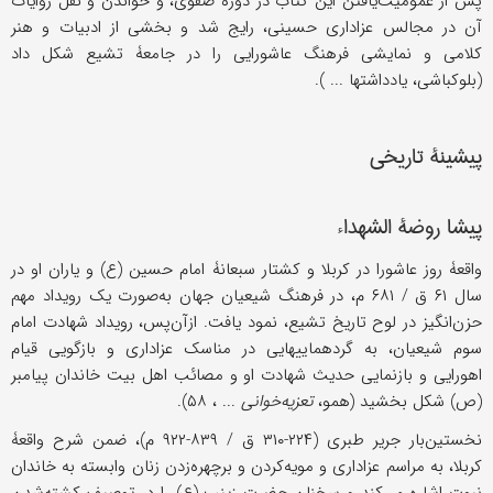
پس از عمومیت‌یافتن این کتاب در دورۀ صفوی، و خواندن و نقل روایات
آن در مجالس عزاداری حسینی، رایج شد و بخشی از ادبیات و هنر
کلامی و نمایشی فرهنگ عاشورایی را در جامعۀ تشیع شکل داد
(بلوکباشی، یادداشتها ... ).
پیشینۀ تاریخی
پیشا روضة الشهداء
واقعۀ روز عاشورا در کربلا و کشتار سبعانۀ امام حسین (ع) و یاران او در
سال ۶۱ ق / ۶۸۱ م، در فرهنگ شیعیان جهان به‌صورت یک رویداد مهم
حزن‌انگیز در لوح تاریخ تشیع، نمود یافت. ازآن‌پس، رویداد شهادت امام
سوم شیعیان، به گردهماییهایی در مناسک عزاداری و بازگویی قیام
اهورایی و بازنمایی حدیث شهادت او و مصائب اهل بیت خاندان پیامبر
(ص) شکل بخشید (همو،
تعزیه‌خوانی
... ، ۵۸).
نخستین‌بار جریر طبری (۲۲۴-۳۱۰ ق / ۸۳۹-۹۲۲ م)، ضمن شرح واقعۀ
کربلا، به مراسم عزاداری و مویه‌کردن و برچهره‌زدن زنان وابسته به خاندان
نبوت اشاره می‌کند و سخنان حضرت زینب (ع) را در توصیف کشته‌شدن