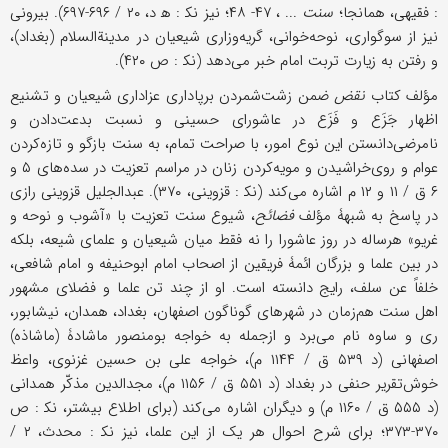
: فقیهی، همانجا؛
سنت
... ، ۴۷- ۴۸؛ نیز نک‍ : ه‍ د، ۲۰ / ۶۹۶-۶۹۷). بیرونی
نیز از سوگواری، نوحه‌خوانی، گریه‌وزاری شیعیان در مدینةالسلام (بغداد)،
و رفتن به زیارت تربت امام خبر می‌دهد (نک‍ : ص ۴۲۰).
مؤلف کتاب
نقض
ضمن زشت‌شمردن برپاداری عزاداری شیعیان و تشنیع
اظهار جَزَع و فَزَع در عاشورای حسینی و نسبت بدعت‌دادن و
نامرضی‌دانستن این نوع امور، با صراحت تمام، به سنت بازگو و تازه‌کردن
عوام و روی‌خراشیدن و مویه‌کردن زنان در مراسم تعزیت در سده‌های ۵ و
۶ ق / ۱۱ و ۱۲ م اشاره می‌کند (نک‍ : قزوینی، ۳۷۰). عبدالجلیل قزوینی رازی
در پاسخ به شبهۀ مؤلف
فضائح
، شیوع سنت تعزیت با «آشوب و نوحه و
غریو» هرساله در روز عاشورا را نه فقط میان شیعیان و علمای شیعه، بلکه
در بین علما و بزرگان ائمۀ فریقین از اصحاب امام ابوحنیفه و امام شافعی،
خلفاً عن سلف، رایج دانسته است. او از چند تن علما و فضلای مشهور
اهل سنت هم‌زمان در شهرهای گوناگون اصفهان، بغداد، همدان، نیشابور،
ری و ساوه نام می‌برد و ازجمله به خواجه بومنصور ماشادۀ (ماشاذه)
اصفهانی (د ۵۳۹ ق / ۱۱۴۴ م)، خواجه علی بن حسین غزنوی، واعظ
خوش‌تقریر حنفی در بغداد (د ۵۵۱ ق / ۱۱۵۶ م)، مجدالدین مذکّر همدانی
(د ۵۵۵ ق / ۱۱۶۰ م) و دیگران اشاره می‌کند (برای اطلاع بیشتر، نک‍ : ص
۳۷۰-۳۷۳؛ برای شرح احوال هر یک از این علما، نیز نک‍ : محدث، ۲ /