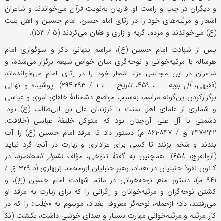
و دیگران در چپ و راست او. قاریان به‌نوبت
قرآن
می‌خواندند و شاعرانْ
اشعار و مرثیه‌های خود را در رثای امام حسن، امام حسین و اهل بیت
(ع) می‌خواندند و مردم، گریه و زاری و فغان می‌کردند (۵ / ۱۵۳).
پس از شهادت امام حسین (ع)، مراسم پنهانی ذکر و سوگواری امام
هرساله با مرثیه‌خوانی و نوحه‌گری میان خواص شیعه برگزار می‌شده، و
شاعران در این مجالس عزا، اشعار خود را در رثای امام می‌خوانده‌اند
(فقیهی،
آل بویه
... ، ۴۵۹،
تاریخ
... ، ۱ / ۲۹۳-۲۹۴). پوشیده و نهانی
برگزارکردن این‌گونه مراسم، به‌سبب مواضع دشمنانۀ خلفای اموی و عباسی
و شماری از علمای اهل سنت با فرزندان علی بن ابی‌طالب (ع) بود.
دشمنی با آل علی آن‌چنان بود که متوکل خلیفۀ عباسی (خلافت:
۲۳۲-۲۴۷ ق / ۸۴۷-۸۶۱ م) دستور داد تا مرقد امام حسین (ع) را آب
بندند و شخم بزنند تا کسی برای عزاداری و زیارت در آنجا گرد نیاید
(ابوالفرج، ۶۵۸). همچنین به گفتۀ تنوخی، مؤلف
نشوار المحاضرة
، در
کانون نفوذ حنبلیان در بغداد، رهبر حنبلیان ابومحمد بَربهاری (د ۳۲۹ ق /
۹۴۱ م)، دستور منع نوحه‌خوانی در ماتم شهادت امام حسین (ع)، و
کشتن نوحه‌گران و مرثیه‌خوانان و زائرانی را که برای زیارت به مرقد او
می‌رفتند، داد؛ ازجمله، نوحه‌گر معروف بغداد، موسوم به «خِلْب» را که در
کار مرثیه و مرثیه‌خوانی مهارت بسیار و صدای خوشی داشت، بکشت (نک‍