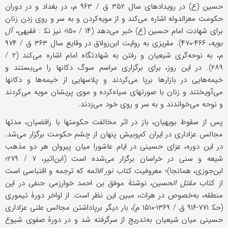
حسین (ع) در رویدادهای سال ۳۵۲ ق / ۹۶۳ م، در بغداد و در دوران
حکومت معزالدوله اشاره می‌کند و از مویه‌کردن و به سر و روی زدن زنان
برای شهادت امام حسین (ع) خبر می‌دهد (۱۴ / ۱۵۰؛ نیز نک‍ : فقیهی،
آل
بویه
، ۴۶۶-۴۷۰). مقریزی به روایت ابن‌زولاق در وقایع سال ۳۶۳ ق / ۹۷۴
م، به نوحه‌گری شیعیان و رفتن به شهادتگاه امام اشاره می‌کند (۲ /
۲۸۹). در این روز، برای برگزاری مراسم سوگ دکانها را می‌بستند و
خیمه‌هایی در بازارها برپا می‌کردند و پلاسهایی از خیمه‌ها و دکانها
می‌آویختند و زنان با صورتهای سیاه‌کرده و موی پریشان مویه می‌کردند
و نوحه می‌خواندند و به سر و روی خود می‌زدند.
پس از سقوط بویهیان، باز در اثر مخالفت حکومتها با رافضیان، مدتها
مجالس عزاداری در ایران کم‌وبیش پنهان از چشم حکومت برگزار می‌شد.
در این دوره، عزای حسینی در ایام عاشورا میان پیروان هر دو مذهب
شیعه و سنی در خراسان برگزار می‌شده است (ابن‌اثیر، ۷ / ۲۷۹؛
ابن‌جوزی، همانجا)؛ معروفیت کتاب
نور الائمه
که ترجمه و اقتباسی است
از کتاب
مقتل الحسین
، نوشتۀ موفق بن احمد خوارزمی حنفی در این
منطقه، به‌خصوص در هرات، مبین این نظر است. از اواخر دورۀ تیموری
(حک‍ ۷۷۱-۹۱۶ ق / ۱۳۶۹-۱۵۱۰ م)، بار دیگر برپاداشتن مجالس علنی عزاداری
حسینی میان شیعیان به‌تدریج از سرگرفته شد و در دورۀ صفوی شیوع