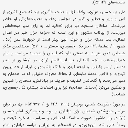
تعلیقه‌های ۱۴۹-۱۵۱).
علی بن حسین غزنوی، واعظ قهار و صاحب‌تأثیری بود که جمع کثیری از
امیر و وزیر و صغیر و کبیر در مجلس وعظ و مصیبت‌خوانی او حاضر
می‌شدند. سلطان مسعود نیز برای تعظیم او، به پای منبر موعظه‌اش
می‌رفت. از بیانات مشهور او این است که «حزمة حزن خیر من اعدال
اعمال»: یک دسته حزن و خوف الٰهی بهتر است از خروارها عمل (نک‍ :
همو، ۲ / تعلیقۀ ۱۴۹؛ نیز نک‍ : جعفریان، «بستر ... »، ۵۷). مجدالدین مذکر
همدانی «این تعزیت به صفتی دارد که قمیان را عجب» می‌آمد، و امام
حنیفی‌مذهب، نجم بُلمعالی بن ابی‌القاسم بُزاری در نیشابور بر منبر
«دستار از سر بگرفتی و نوحه کردی و خاک پاشیدی و فریاد از حد بیرون
کردی»، و قاضی عمدۀ ساوه‌ای، از وعاظ معروف حنیفی که در همدان به
منبر می‌رفت، با گنجاندن لطایف و ظرایف در بیاناتش، سخنان را شیرین
و نمکین می‌کرد (محدث، همانجا؛ نیز برای اطلاعات بیشتر، نک‍ : جعفریان،
همانجا).
در دورۀ حکومت شیعی بویهیان (۳۲۲- ۴۴۸ ق / ۹۳۳-۱۰۵۶ م)، در ایران
مراسم جمع‌شدن شیعیان برای عزاداری و مویه و نوحه‌گری امام حسین
(ع) در روز عاشورا، صورت مناسک اجتماعی و سیاسی به خود گرفت و
رسماً علنی شد. ابن‌جوزی، در
المنتظم
به برپایی مراسم عزاداری امام