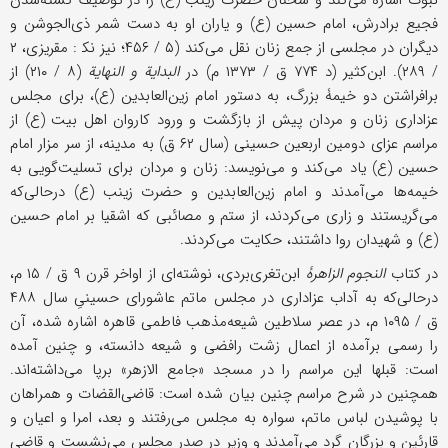
فجیع برادرش، امام حسین (ع) و یاران او به دست شمر ذی‌الجوشن و
دیگران در مجلسی از جمع زنان نقل می‌کند (۵ / ۴۵۶؛ نیز نک‍ : مقریزی، ۲
/ ۲۸۹). ابن‌کثیر (د ۷۷۴ ق / ۱۳۷۳ م) در
البدایة و النهایة
(۸ / ۲۱۰) از
برافراشتن دو خیمۀ بزرگ، به دستور امام زین‌العابدین (ع)، برای مجلس
عزاداری زنان و مردان پیش از بازگشت و ورود کاروان اهل بیت (ع) از
مراسم عزای دومین اربعین حسینی (سال ۶۲ ق) به مدینه، از سر مزار امام
حسین (ع) یاد می‌کند و می‌نویسد: زنان و مردان برای تسلیت‌گویی به
خیمه‌ها می‌آمدند و امام زین‌العابدین و حضرت زینب (ع) درحالی‌که
می‌گریستند و زاری می‌کردند، از ستم و مصائبی که اشقیا بر امام حسین
(ع) و شهیدان روا داشتند، حکایت می‌کردند.
در کتاب
النجوم الزاهرۀ
ابن‌تغری‌بردی، نوشته‌ای از اواخر قرن ۹ ق / ۱۵ م،
درحالی‌که به آداب عزاداری در مجلس ماتم عاشورای حسینیِ سال ۴۸۸
ق / ۱۰۹۵ م، در عصر سلاطین شیعه‌مذهب فاطمی قاهره اشاره شده، آن
را رسمی برآمده از اعمال زشت رافضی و شیعه دانسته، و چنین آمده
است: قبلها این مراسم را در مسجد «جامع الازهر» برپا می‌داشته‌اند.
همچنین در شرح مراسم چنین بیان شده است: قاضی‌القضات و همراهان
با پوشیدن لباس ماتم، سواره به مجلس می‌رفتند و بعد، امرا و اعیان و
قارئین و بزرگان گرد می‌آمدند و وزیر در صدر مجلس می‌نشست و قاضی