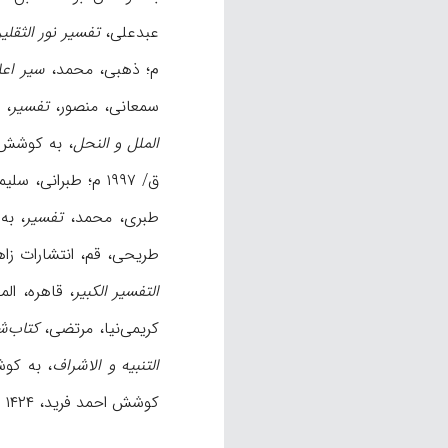
عبدعلی،
تفسير نور الثقلي
م؛ ذهبی‌، محمد،
سير اعلا
سمعانی، منصور،
تفسير
، 
الملل و النحل‌
، به کوشش‌ محمد س
ق/ ۱۹۹۷ م؛ طبرانی، سليمان،
طبری، محمد،
تفسير
، به ک
طريحی، قم، انتشارات ز
التفسير الکبير
، قاهره‌، ال
کریمی‌نیا، مرتضى،
کتاب‌ش
التنبيه و الاشراف
، به کوشش دخوي
کوشش احمد فريد، ۱۴۲۴ ق/ ۲۰۰۳ م؛ يعقوبی‌، احمد،