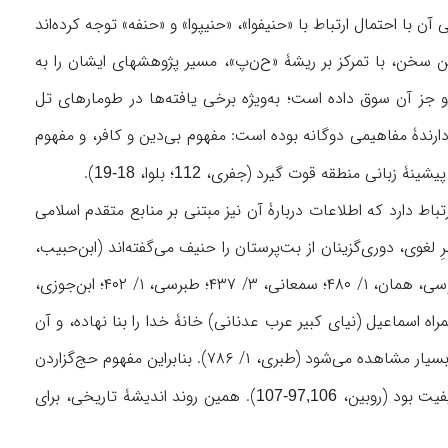
با احتمال ارتباط با «حنیفوا»، «حنیپوا» و «حنفه» توجه کرده‌اند
ناسان به این سخن، با تمرکز بر ریشۀ «ح‌ن‌پ»، مسیر پژوهشهای ایشان را به
و جز آن سوق داده است؛ به‌ويژه برخی یافته‌ها در طومارهای تل
ردارندۀ مفاهیمی دوگانه بوده است: مفهوم بی‌دین و کافر، و مفهوم
یشینۀ زبانی منطقه قوت گیرد (جفری،
؛ بلوا،
).
18-19
112
اط دارد که اطلاعات دربارۀ آن نیز مبتنی بر منابع متقدم اسلامی
وی، دوری‌گزینان از بت‌پرستان را حنیف می‌گفته‌اند (ابن‌حبیب،
 خود به همراه اسماعیل (نیای کبیر عرب عدنانی) خانۀ خدا را بنا نهاده، و آن
را طواف کرده است (طریحی، ۳۸۸). لذا مطلقِ حنیفیت و حنیف در معنای حج و حج‌گزار در منابع بسیار مشاهده می‌شود (طبری، ۱/ ۷۸۶). بنابراین مفهوم حج‌گزاردن
فیت بود (روبين،
). همین روند اندیشۀ تاریخی، برای
97,106-107