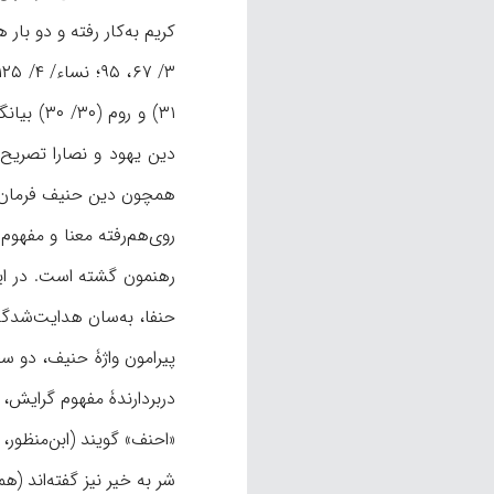
همچون دين حنيف فرمان 
روی‌هم‌رفته معنا و مفهو
حنفا، به‌سان هدایت‌شدگان به دینی استوار و آيين
دربردارندۀ مفهوم گرايش، میل و قرار
«احنف» گويند (ابن‌منظور،
شر به خیر نیز گفته‌اند (ه