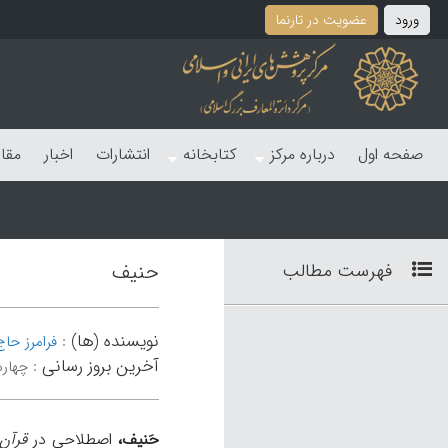
ورود
عضویت در تارنما
صفحه اول
درباره مرکز
کتابخانه
انتشارات
اخبار
مقا
فهرست مطالب
حنیف
نویسنده (ها)
:
فرامرز حا
آخرین بروز رسانی
:
چهارشنبه 
حَنيف،
اصطلاحی در
قرآن