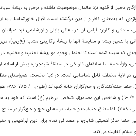
ژگان دخیل از قدیم نزد عالمان موضوعیت داشته و برخی به ریشۀ سریانی آن 
ودی، ۴، ۷۹، ۱۰۶)؛ واژه‌ای که به‌معنای کافر و از دین برگشته است. اقبال خاورش
مندایی و کاربرد آرامی آن در معانی بابلی و اورشلیمی نزد عبرانیان 
انی با همین ریشه و مقایسۀ آنها با ریشۀ اوگاریتی مشابه (خ‌ن‌پ)، درب
جه‌ای که سبب شده است تا احتمال وجود دو ریشۀ «حنپ» و «خنپ» در پ
 واژۀ حنیف با سابقه‌ای تاریخی در منطقۀ شبه‌جزیره پیش از اسلام ارتب
 دو لایۀ مختلف قابل شناسایی است. در لایۀ نخست، هم‌راستای منظرِ لغ
... ، ۱/ ۱۳۴؛ فخرالدین، ۴/ ۹۰) و شاخص این مصادیق، شخص ابراهیم (ع) است که
ابی حنفا حائز اهمیتی شایان، و مصداقی تمام برای دين ابراهیمی و حنی
 اسلام کفایت می‌کند.