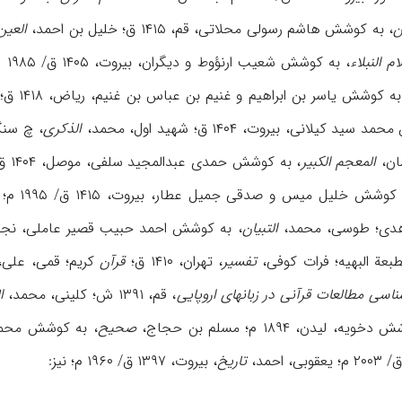
ن
، به کوشش هاشم رسولی محلاتی، قم، ۱۴۱۵ ق؛ خلیل بن احمد،
العین
م النبلاء
، به کوشش شعيب ارنؤوط و ديگران‌، بيروت‌، ۱۴۰۵ ق‌/ ۱۹۸۵ م؛ راغب اصفهانی‌، حسين‌،
به کوشش یاسر بن ابراهيم و غنیم بن عباس بن غنیم، ریاض، ۱۴۱۸ ق؛ سيوطی،
يد کيلانی، بيروت، ۱۴۰۴ ق؛ شهيد اول‌، محمد،
الذکرى
، چ سنگی‌، ايران‌، ۷۲
المعجم الکبير
، به کوشش حمدی عبدالمجيد سلفی، موصل، ۱۴۰۴ ق/ ۱۹۸۳ م؛ طبرسی، فضل،
وشش خليل ميس و صدقی جميل عطار، بيروت، ۱۴۱۵ ق/ ۱۹۹۵ م؛ طريحی، فخرالدین،
اهدی؛ طوسی‏، محمد،
التبيان
، به‏ کوشش احمد حبیب قصير عاملی‏، نجف‏، ۱۳۸۳ ق/ ۱۹۶۴ م؛
مطبعة البهيه‌؛ فرات‏ کوفی،
تفسير
، تهران، ۱۴۱۰ ق؛
قرآن
کريم؛ قمی‌، علی‌
ناسی مطالعات قرآنی در زبانهای اروپایی
، قم، ۱۳۹۱ ش؛ کلينی‌، محمد،
ا
ه، ليدن، ۱۸۹۴ م؛ مسلم بن حجاج‌،
صحيح‌
، به کوشش‌ محمد فؤاد عبدال
تاريخ‌
، بيروت‌، ۱۳۹۷ ق/ ۱۹۶۰ م؛ نيز: