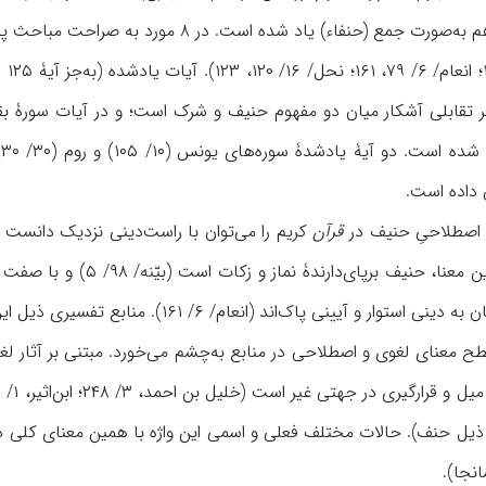
د
داده است.
م اصطلاحیِ حنيف در
قرآن
کريم را می‌توان با راست‌دينی نزدیک دانست ک
ی پاک‌اند (انعام/ ۶/ ۱۶۱). منابع تفسیری ذیل اين آيات به تفصیل سخن گفته‌اند.
گیری در جهتی غیر است (خلیل بن احمد، ۳/ ۲۴۸؛ ابن‌اثير، ۱/ ۴۵۱؛ ‌طوسی،
 ذیل حنف). حالات مختلف فعلی و اسمی این واژه با همین معنای کلی در 
مانجا).