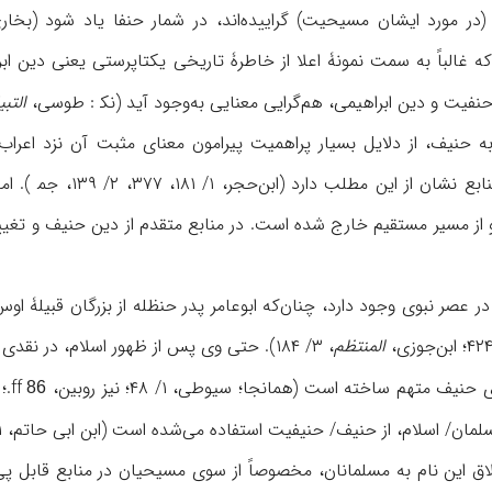
ایشان مسیحیت) گراییده‌اند، در شمار حنفا یاد شود (بخاری، ۴/ ۲۳۳؛ ابن‌بابويه، ۱۹۹؛ ابن‌ک
که غالباً به سمت نمونۀ اعلا از خاطرۀ تاریخی یکتاپرستی يعنی دین 
یت و دین ابراهیمی، هم‌گرایی معنایی به‌وجود آيد (نک‍ : ‌طوسی،
التبی
به حنیف، از دلایل بسیار پراهمیت پیرامون معنای مثبت آن نزد اعراب
نام‌گذاریها به حنیف 
 در عصر نبوی وجود دارد، چنان‌که ابوعامر پدر حنظله از بزرگان قبیلۀ 
المنتظم
، ۳/ ۱۸۴). حتى وی پس از ظهور اسلام، در نقدی بر حنیف خواندن اسلام در
ف متهم ساخته است (همانجا؛ سيوطی، ۱/ ۴۸؛ نیز روبین،
ff.؛ ایزوتسو،
86
 اسلام، از حنیف/ حنیفیت استفاده می‌شده است (ابن ابی حاتم، ۱/ ۲۴۲؛ قس: ايزوتسو،