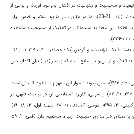
یفیت و مسیحیت و رهبانیت در اذهان به‌وجود آورده، و برخی از
‌اند (بلوا،
). اما در مقابل، در منابع اسلامی، ضمن بیان
21-23
ر در اطلاق این معنا به مسلمانان در تفکیک از مسیحیت مشاهده
مفهوم حنیف و حنیفیت در ابعاد گسترده‌ای از اندیشه و فرهنگ اسلامی بازتاب یافته است. حنیف به‌مثابۀ يک اَبَراندیشه و اَبَردین ‌(نک‍ : جصاص، ۲/ ۲۰-۲۱؛ نیـز نک‍ :
ابن‌عربی، ۲/ ۴۲۰)، برپاسازندۀ معنای زنجیرۀ نبوت از ابراهیم (ع) تا محمد (ص) است (طباطبایی، ۱/ ۲۰۹)، و از این‌رو در منابع آمده که پیامبر (ص) برای اکمال دین
آفرينش الٰهی بر مبنای حنیفیت و خلق انسانِ حنیف (مسلم، ۴/ ۲۱۹۷؛ ابن‌حبان، ۲/ ۴۲۲-۴۲۳؛ طبرانی، ۱۷/ ۳۶۳)، مبین پیوند استوار اين مفهوم با فطرت انسانی است
(ثعلبی، ۷/ ۳۰۱؛ شهرستانی، ۱/ ۲۳۱، ۲/ ۵؛ حویزی، ۴/ ۱۸۲؛ طباطبایی، ۳/ ۳۴۵، ۵/ ۸۵، ۷/ ۱۹۲، ۲۴۷، ۱۰/ ۸۶). از سویی، کاربرد اصطلاحی آن در مباحث فقهی در
۳؛ طوسی،
الخلاف
، ۱/ ۴۰۱؛ شهید اول، ۳/ ۱۸- ۱۹).
گفتنی است که ارتباط حنیفیت با مباحث فقهی و احکام شرع، موضوعی کهن در منابع است و با معنای دین‌مداریِ حنیفیت ارتباط مستقیم دارد (قمی، ۱/ ۵۹؛