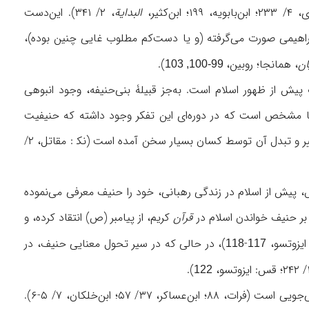
ثیر،
البدایة
، ۲/ ۳۴۱). این‌دست
ابراهیمی صورت می‌گرفته (و یا دست‌کم مطلوب غایی چنین بوده)،
ان
، همانجا؛ روبين،
).
99-100, 103
 پیش از ظهور اسلام است. به‌جز قبیلۀ بنی‌حنیفه، وجود انبوهی
در منابع نشان از این مطلب دارد (ابن‌حجر، ۱/ ۱۸۱، ۳۷۷، ۲/ ۱۳۹، جم‍‌ ). اما مشخص است که در دوره‌ای این تفکر وجود داشته که حنیفیت
دستخوش خدشه گشته و از مسیر مستقیم خارج شده است. در منابع متقدم از دین حنیف و تغییر و تبدل آن توسط کسان بسیار سخن آمده است (نک‍ : مقاتل، ۲/
اوس، پیش از اسلام در زندگی رهبانی، خود را حنیف معرفی می‌نموده
قرآن
کريم، از پیامبر (ص) انتقاد کرده، و
-
)، در حالی که در سیر تحول معنایی حنیف، در
118
117
).
122
نمونه‌های پرشماری از اطلاق اين نام به مسلمانان، مخصوصاً از سوی مسیحیان در منابع قابل پی‌جویی است (فرات، ۸۸؛ ابن‌عساکر، ۳۷/ ۵۷؛ ابن‌خلکان، ۷/ ۵-۶).