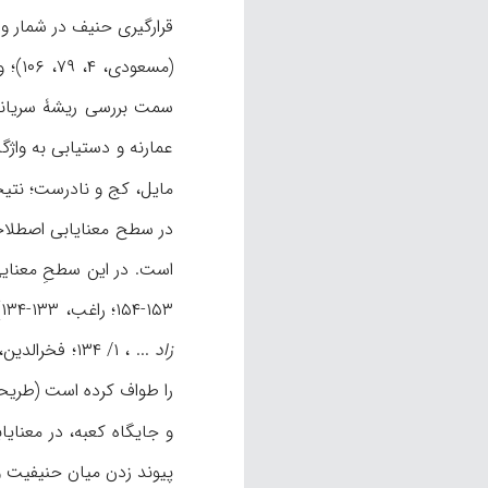
قرارگیری حنیف در شمار وا
(مسع
سمت بررسی ریشۀ سریانی، 
عمارنه و دستيابی به واژگ
مایل، کج و نادرست؛ نتی
در سطح معنایابی اصطلاحی،
است. در این سطحِ معنایی
۱۵۳-۱۵۴؛ راغب، ۱۳۳-۱۳۴). حنفا ختنه‌کنندگان و حج‌گزاران خانۀ کعبه‌اند (طبری، ۱/ ۷۸۵-۷۸۶؛ طوسی، همان، ۱/ ۴۸۰؛ سمعانی، ۳/ ۴۳۷؛ طبرسی، ۱/ ۴۰۲؛ ابن‌جوزی،
زاد
و جایگاه کعبه، در معنای
پیوند زدن میان حنیفیت و