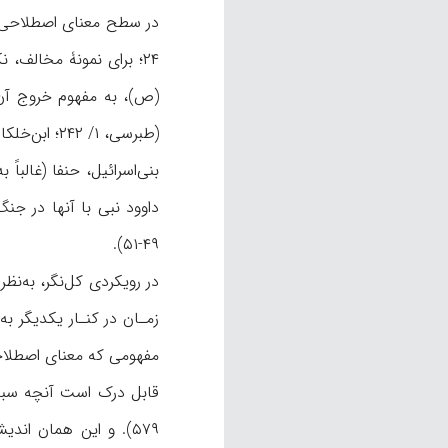
بنی‌اسرائیل، حنفا (غالب
۴۹-۵۱).
در رویکردی کل‌نگر، به‌نظ
زمـان در کنـار یکدیگر ب
مفهومی که معنای اصطلاح
۵۷۹). و این همان ا