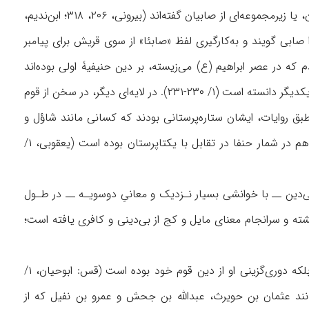
در سطح معنای اصطلاحی، برخی از نویسندگان متقدم در بررسی صابئین، حنفا را نامی برای ایشان، یا زیرمجموعه‌ای از صابیان گفته‌اند (بیرونی، ۲۰۶، ۳۱۸؛ ابن‌ندیم،
عراب، برگشته از دینِ قوم را صابی گویند و به‌کارگیری لفظ «صابئا» از سوی قریش برای پیامبر
ز دین قوم خود بوده است (ابن‌خلکان، ۱/ ۵۴). صابیانِ متقدم که در عصر ابراهيم (ع) می‌زیسته، بر دین حنیفیۀ اولى بوده‌‌اند
(طبرسی، ۱/ ۲۴۲؛ ابن‌خلکان، همانجا). حال آنکه شهرستانی به‌صراحت ايشان را دو فرقۀ در عرض یکدیگر دانسته است (۱/ ۲۳۰-۲۳۱). در لایه‌ای دیگر، در سخن از قوم
بق روایات، ایشان ستاره‌پرستانی بودند که کسانی مانند شاؤل و
داوود نبی با آنها در جنگ قرار داشتند. بر این اساس، شخصیت منفوری همچون جالوت (ه‍ م) هم در شمار حنفا در تقابل با یکتاپرستان بوده است (یعقوبی، ۱/
ی‌دین ــ با خوانشی بسیار نـزدیک و معانیِ دوسویـه ــ در طـول
ته و سرانجام معنای مایل و کج از بی‌دینی و کافری يافته است؛
قابل درک است آنچه سبب گشته تا ابراهیم (ع) حنیف خوانده شود، نه اجتناب از دین‌مداری، بلکه دوری‌گزینی او از دین قوم خود بوده است (قس: ابوحیان، ۱/
نند عثمان بن حویرث، عبدالله بن جحش و عمرو بن نفیل که از