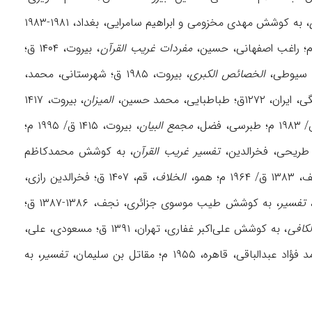
، به کوشش مهدی مخزومی و ابراهیم سامرایی، بغداد، ۱۹۸۱-۱۹۸۳
مفردات غریب القرآن‌
، بيروت، ۱۴۰۴ ق؛
الخصائص الکبرى
، بیروت، ۱۹۸۵ ق؛ شهرستانی‌، محمد،
۱۲ق‌؛ طباطبايی‌، محمد حسين‌،
الميزان‌
، بيروت‌، ۱۴۱۷
مجمع البیان
، بیروت، ۱۴۱۵ ق/ ۱۹۹۵ م؛
تفسير غريب القرآن
، به کوشش محمدکاظم
 همو،
الخلاف
، قم، ۱۴۰۷ ق؛ فخرالدین رازی،
،
تفسير
، به کوشش طيب موسوی جزائری، نجف‌، ۱۳۸۶-۱۳۸۷ ق؛
لکافی
، به کوشش علی‌اکبر غفاری، تهران‌، ۱۳۹۱ ق؛ مسعودی، علی،
باقی‌، قاهره‌، ۱۹۵۵ م؛ مقاتل بن سلیمان،
تفسیر
، به