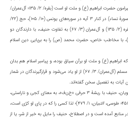
کريم به‌کار رفته و دو بار هم به‌صورت جمع (حنفاء) ياد شده است. در ۸ مورد به صراحت مباحث پيرامون حضرت ابراهیم (ع) و ملت او است (بقره/ ۲/ ۱۳۵؛ آل‌عمران/
۳/ ۶۷، ۹۵؛ نساء/ ۴/ ۱۲۵؛ انعام/ ۶/ ۷۹، ۱۶۱؛ نحل/ ۱۶/ ۱۲۰، ۱۲۳). آيات يادشده (به‌جز آيۀ ۱۲۵ سورۀ نساء) در کنار ۳ آيه در سوره‌های يونس (۱۰/ ۱۰۵)، حج (۲۲/
۳۱) و روم (۳۰/ ۳۰) بیانگر تقابلی آشکار میان دو مفهوم حنیف و شرک است؛ و در آيات سورۀ بقره (۲/ ۱۳۵) و آل‌عمران (۳/ ۶۷) به تفاوت حنيف، با دارندگان دو
ين يهود و نصارا تصریح شده است. دو آيۀ يادشدۀ سوره‌های يونس (۱۰/ ۱۰۵) و روم (۳۰/ ۳۰)، با مخاطب خاص، حضرت محمد (ص) را به برپايی دين اسلام
ه ابراهيم (ع) و ملت او برآن سياق بوده، و پيامبر اسلام هم بدان
رهنمون گشته است. در اين معنا، حنيف برپای‌دارندۀ نماز و زکات است (بيّنه/ ۹۸/ ۵) و با صفت مسلم (آل‌عمران/ ۳/ ۶۷) از او ياد می‌شود و قرارگيرندگان در شمار
پیرامون واژۀ حنیف، دو سطح معنای لغوی و اصطلاحی در منابع به‌چشم می‌خورد. مبتنی بر آثار لغویان، حنیف با ریشۀ ۳ حرفی «ح‌ن‌ف»، به معنای کجی و ناراستی،
التبیان
، ۱/ ۴۷۹)؛ لذا کسی را که در پای او کژی است،
منابع آمده است و در اصطلاح، حنیف را مایل به خیر از شر، یا از