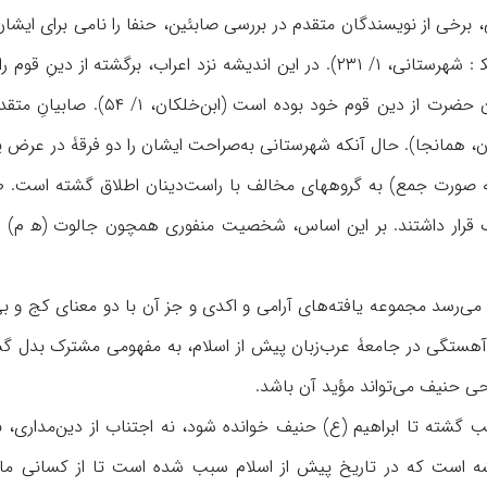
۲۴؛ برای نمونۀ مخالف، نک‍ : شهرستانی، ۱/ ۲۳۱). در این اندیشه نزد ا
(ص)، به مفهوم خروج آن حضرت ا
اً به صورت جمع) به گروههای مخالف با راست‌دينان اطلاق گشته است. ط
ر می‌رسد مجموعه یافته‌های آرامی و اکدی و جز آن با دو معنای کج و ب
ه‌آهستگی در جامعۀ عرب‌زبان پیش از اسلام، به مفهومی مشترک بدل گش
ی حنیف می‌تواند مؤيد آن باشد.
ندیشه است که در تاریخ پیش از اسلام سبب شده است تا از کسانی ما