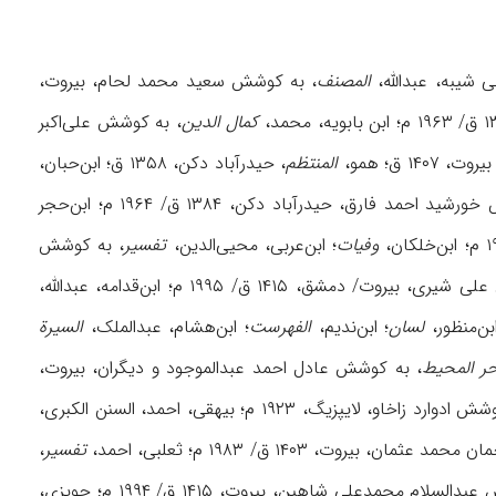
المصنف
، به کوشش سعيد محمد لحام، بيروت،
کمال الدين‌
، به کوشش علی‌اکبر
 ق؛ همو‌،
المنتظم‌
، حيدرآباد دکن‌، ۱۳۵۸ ق‌؛ ابن‌حبان‌،
، به کوشش خورشيد احمد فارق، حيدرآباد دکن، ۱۳۸۴ ق/ ۱۹۶۴ م؛ ابن‌حجر
وفيات
؛ ابن‌عربی، محیی‌الدین،
تفسير
، به کوشش
بيروت/ دمشق، ۱۴۱۵ ق/ ۱۹۹۵ م؛ ابن‌قدامه‌، عبدالله‌،
لسان
؛ ابن‌نديم‌،
الفهرست‌
؛ ابن‌هشام‌، عبدالملک‌،
السيرة
ر المحيط
، به کوشش عادل احمد عبدالموجود و ديگران، بیروت،
۱۴۲۲ ق/ ۲۰۰۱ م؛ بخاری، محمد، صحيح‌، استانبول‌، ۱۳۱۵ ق‌؛ بيرونی، ابوریحان، الآثار الباقية، به‏ کوشش‏ ادوارد زاخاو، لایپزیگ، ۱۹۲۳ م؛ بيهقی، احمد، السنن الکبرى،
ان، بیروت، ۱۴۰۳ ق/ ۱۹۸۳ م؛ ثعلبی، احمد،
تفسير
،
، به کوشش عبدالسلام محمدعلی شاهین، بیروت، ۱۴۱۵ ق/ ۱۹۹۴ م؛ حويزی،