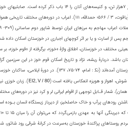
یهودیان شوش را بیش از ۷هزار تن، و کنیسه‌های آنان را ۱۴
جم پس از اسارت و یا بر اثر کوچهای اجباری در خوزستان اسکان داده شد
تی مختلف در خوزستان، اطلاق واژۀ «خوز»، برگرفته از «قوم خوز»، بر س
 باشد. دربارۀ ریشه، نژاد و تاریخ اسکان قوم خوز در این سرزمین گزا
سمت شمال به دشت خوزستان آمده‌اند (نک‍ : امام، ۷۴
). زبان خوزی نیز
EI2, V / 80
مان). شمار قـابل توجهی از اقوام ایرانی لر و کرد نیز در دوره‌های مختلف
ن رودهای پرآب و خاک حاصلخیز، از دیرباز زیستگاه انسان بـوده است. 
دم روستاهای پراکندۀ خوزستان به‌سرعت در کرانۀ شرقی رود شائور، شعبه