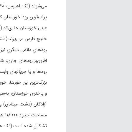
می‌شوند (نک‍ : اهلرس، ۱۴۸، ۱۵۶-۱۵۷).
پرآب‌ترین رود خوزستان 
خلیج فارس می‌ریزند (افشین، ۱ / 
رودهای دائمی دیگری نیز به
افزون‌بر رودهای جاری، ش
رودها و یا جریانهای وابس
تشکیل شده است (نک‍ : همو، ۸؛ افشار سی