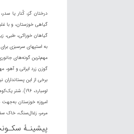
درختان گز، کُنار یا سدر
گیاهی خوزستان، و با غلب
گیاهان خوراکی، طبی، زی
به استپهای سرسبزی برای 
مهم‌ترین گونه‌های جانوری
برخی از این پستانداران نی
لومبارد، ۱۹۶). شتر یک‌کوهان نیز از خوزستان به سراسر فلات ایران وارد شده است (نک‍ : اهلرس، همانجا).
امروزه خوزستان به‌جهت 
مرمر، زغال‌سنگ، خاک سفید و 
پیشینـۀ سکـونت