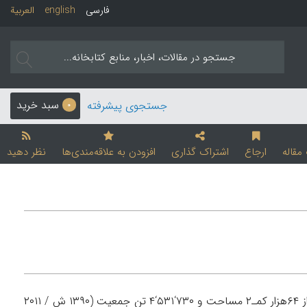
فارسی
english
العربیة
سبد خرید
جستجوی پیشرفته
0
قاله
ارجاع
اشتراک گذاری
افزودن به علاقه‌مندی‌ها
نظر دهید
سرزمینی کهن و استانی واقع در جنوب غربی ایران با مرکزیت اهواز. این استان با بیش از ۶۴‌هزار کمـ‍۲ مساحت و ۷۳۰‘۵۳۱‘۴ تن جمعیت (۱۳۹۰ ش / ۲۰۱۱