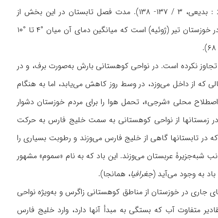
جلگه‌ای خوزستان اختصاص دارد و در تابستان دمای آن به بیش از°۵۰ سانتی‌گراد می‌رسد (نک‍ : بدیعی، ۳ / ۱۳۷- ۱۳۸). مدت فصل تابستان در این بخش از
خوزستان ۶ ماه (اردیبهشت تا آخر مهر) و ۳ فصل دیگر مجموعاً ۶ ماه است. گرم‌ترین ماه سال در خوزستان تیر (ژوئیه) است که میانگین دمای آن میان °۴ تا °۱۰
 میانگین بارندگی در طول ۱۵ سال، از ۲۰۵ میلی‌متر در اهواز تجاوز نکرده است. در نواحی کوهستانی بارش به‌صورت برف، و در
ی که از داخل می‌وزد، در وسط روز کاهش می‌یابد، اما به هنگام
اصطلاح محلی «شرجی»، تحمل هوا را برای مردم خوزستان دشوار
حت تأثیر ۳ نوع باد است: ۱. جریان هوای سردی که در زمستانها از نواحی کوهستانی به سمت خلیج فارس به حرکت
 دما در نواحی مرکزی خوزستان می‌شود؛ ۲. بادهای ساحلی که در تابستانها گاهی از خلیج ‌فارس می‌وزند و رطوبت بسیاری را
‌آورند. این باد، شرجی نامیده می‌شود؛ ۳. بادهایی که از جانب شبه‌جزیرۀ عربستان می‌وزند. این باد که به نام «سموم» مشهور
اد به وجود می‌آید (
جغرافیا
، همانجا).
ارد. رودهای جاری در خوزستان از مناطق کوهستانی زاگرس و به‌ویژه نواحی
دیر متفاوت آب که بستگی به مبدأ آنها دارد، وارد خلیج ‌فارس