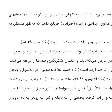
؛ سپس رود دز که در بخشهای میانی، و رود کرخه که در بخشهای
دخانه‌های مهمی همچون مارون، جراحی و زهره (خیرآباد) جریان دارند که به‌طور مستقل به
شور‌بودن، اهمیت چندانی ندارند (نک‍ : امام، ۴۹-۵۰).
میده می‌شوند، در نواحی جنوبی خوزستان جریان دارند و به برخی
یج‌ فارس می‌گشایند و امکـان شکل‌گیری بندرها را فراهم می‌کنند.
بزرگ‌ترین این خورها، خور موسى / هور مورا است که امکان ایجاد بندرهای ماهشهر و امام خمینی را فراهم کرده است (نک‍ : همو، ۵۵). همچنین در بخشهای جنوبی
و باختری خوزستان، به‌سبب سرریز آب رودها، دریاچه‌هایی تشکیل شده‌اند که «هور» نامیده می‌شوند (نک‍ : اهلرس، ۹۸-۹۹، ۱۹۵؛ امام، ۶۰-۶۱). هورهای نواحی دشت
آزادگان (دشت میشان) و شادگان و هورهای اطراف دزفول بسیار وسیع‌اند (نک‍‌ : همو، ۶۱؛ رزم‌آرا، ۲۰- ۲۸). بزرگ‌ترین هور خوزستان، هور هویزه یا هورالعظیم با
 ایران و مابقی در کشور عراق است و از آب کرخه، بخشی از آب دجله و نیز آب رودی به نام دویرچ