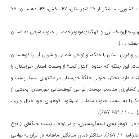
م)، در کرانه‌های شمال غربی خلیج فارس جای دارد و در ۱۳۹۳ ش / ۲۰۱۴ م، بنابر قانون تقسیمات کشوری، متشکل از ۲۷ شهرستان، ۶۷ بخش، ۱۴۴ دهستان، ۷۷
رمحال‌و‌بختیاری و کهگیلویه‌و‌بویراحمد، از جنوب شرقی به استان
قشه ... ).
ی و غربی استان را جلگه، و نواحی شمالی و شرقی آن را کوهستان
فراگرفته است. بخش بزرگی از جلگۀ خوزستان، حاصل آبرفتهای رودهای کارون، کرخه و جراحی است. این جلگه که حدود ۴۱‌هزار کمـ‍‌۲ از وسعت استان خوزستان را
 امتداد دارد. بخش جنوبی جلگۀ خوزستان در دشتهای بسیار پست و
برای کشاورزی مناسب نیست. نواحی کوهستانی خوزستان، بخشی از
دگیها به سمت جنوب متمایل می‌شود. کوههای چو، جبال ورزرد،
ا
... ، ۱ / ۶۵۴-۶۵۷).
احی کوهپایه‌ای نیمه‌گرمسیری، و در نواحی پست جلگه‌ای از نوع
غرافیا
، ۱ / ۶۵۷). حداکثر دمای میانگین ماهانه در ایران به نواحی