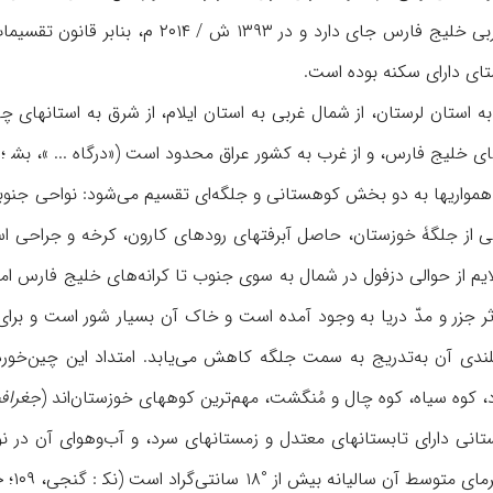
 استان لرستان، از شمال غربی به استان ایلام، از شرق به استانهای چها
ای خلیج‌ فارس، و از غرب به کشور عراق محدود است («درگاه ... »، بش‍ ؛ ن
اهمواریها به دو بخش کوهستانی و جلگه‌ای تقسیم می‌شود: نواحی جنوب
ملایم از حوالی دزفول در شمال به سوی جنوب تا کرانه‌های خلیج فارس
اثر جزر و مدّ دریا به وجود آمده است و خاک آن بسیار شور است و 
دی آن به‌تدریج به سمت جلگه کاهش می‌یابد. امتداد این چین‌خور
، کوه سیاه، کوه چال و مُنگشت، مهم‌ترین کوههای خوزستان‌اند (
جغرافی
نی دارای تابستانهای معتدل و زمستانهای سرد، و آب‌و‌هوای آن در نو
لیانه بیش از °۱۸ سانتی‌گراد است (نک‍ : گنجی، ۱۰۹؛
ج