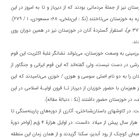
 باب ذکر کرده‌ است. صابئیهای خوزستان نیز از جملۀ مردمانی بودند که از دیرباز و تا به امروز در این
سرزمین اقامت داشته‌اند (یاقوت، ۳ / ۵۶۶؛ حمدالله، ۱۱۱). اعراب در دوره‌های مختلف تاریخی همواره به خوزستان می‌تاختند (نک‍ : ابن‌بلخی، ۶۸؛ مسعودی، ۱ / ۲۷۹).
به‌رغم سرکوب قاطعانۀ حملات اعراب مهاجم به مرزهای ایران توسط شاپور دوم ساسانی (۳۰۹- ۳۷۹ م)، استقرار گستردۀ آنان در خوزستان نیز در همین دوران روی
ند.
رزمینی به وسعت خوزستان، می‌تواند نشانگر غلبۀ اکثریت این قوم
رشی در دست نیست، ولی گفته‌اند که این قوم ایرانی و جنگاور از
-۷۵، ۱۳۷). در دورۀ ایلامی، ساکنان خوزستان را به دو نام اصلی سوسی و هوزی / خوزی می‌نامیدند که این
 هم‌زمان با حضور خوزیان از دیرباز تـا قرون اولیـۀ اسلامی در این
، در خوزستان حضور داشتند (نک‍ : دنبالۀ مقاله).
در کاوشهای باستان‌شناختی، آثاری از دوره‌های پارینه‌سنگی تا
نوسنگی یافت شده است که دیرینگی آنها به عهدی بازمی‌گردد که می‌توان آن را میان ۱۵ تا ۱۰ هزار سال پیش از میلاد دانست. در اوایل هزارۀ ۴ ق‌م (اواخر دورۀ
‌ای کوچک از رود آبدیز، سکنا گزیدند و از همان زمان این منطقه