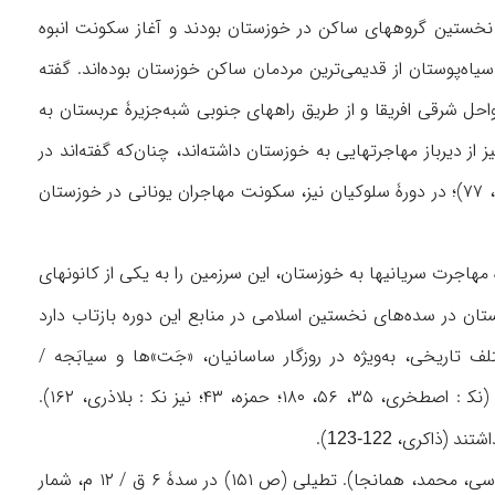
ست‌کم به هزارۀ ۵ ق‌م باز‌می‌گردد. ایلامیها از نخستین گروههای ساکن در خوزستان بودند و آغاز سکونت انبوه
ر این سرزمین به مرکزیت شوش، به اواسط هزارۀ ۴ ق‌م بازمی‌گردد (نک‍ : رضوی، ۳۷، ۴۶). سیاه‌پوستان از قدیمی‌ترین مردمان ساکن خوزستان بوده‌اند. گفته
ل شرقی افریقا و از طریق راههای جنوبی شبه‌جزیرۀ عربستان به
پس خوزستان آمده‌اند (نک‍ : امام، ۷۳؛ نیز لومبارد، ۴۱، ۲۲۶). یونانیها نیز از دیرباز مهاجرتهایی به خوزستان داشته‌اند، چنان‌که گفته‌اند در
عهد هخامنشی، گروهی از آنان به‌عنوان اسیران جنگی در این منطقه اسکان داده شدند (نک‍ : امام، ۷۷)؛ در دورۀ سلوکیان نیز، سکونت مهاجران یونانی در خوزستان
هاجرت سریانیها به خوزستان، این سرزمین را به یکی از کانونهای
 در سده‌های نخستین اسلامی در منابع این دوره بازتاب دارد
ره‌های مختلف تاریخی، به‌ویژه در روزگار ساسانیان، «جَت»‌ها و سیابَجه /
سَبابَجه‌ها بودند که در منابع دورۀ اسلامی بیشتر با نام زُط (معرب جَت) از آنان یاد شده است (نک‍ : اصطخری، ۳۵، ۵۶، ۱۸۰؛ حمزه، ۴۳؛ نیز نک‍ : بلاذری، ۱۶۲).
اشتند (ذاکری،
).
122-123
در دورۀ اسلامی، یهودیان نیز در خوزستان، به‌ویژه شوش، جمعیت قابل توجهی داشتند (نک‍ : مقدسی، محمد، همانجا). تطیلی (ص ۱۵۱) در سدۀ ۶ ق / ۱۲ م، شمار