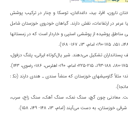
ختان نارون، افرا، بید، داغداغان، توسکا و چنار در ترکیب پوشش
 یا عرعر در ارتفاعات، نقش دارند. گیاهان خودروی خوزستان شامل
ی مناطق پوشیده از پوششی استپی و خاردار است که در زمستانها
 پستانداران تشکیل می‌دهند. شیر یال‌کوتاه ایرانی، پلنگ دزفول،
گوزن زرد ایرانی و آهو، مهم‌ترین گونه‌های نادر پستانداران در این منطقه بوده‌اند (نک‍ : اعتماد، ۲ / ۱۷۵-۱۸۰، ۱۸۸-۱۹۳، ۲۱۵-۲۲۵؛ امام، ۱۹۰؛ اهلرس، ۱۸۶؛ رضوی، ۱۴۳).
‌اند؛ مثلاً گاومیشهای خوزستان که منشأ سندی ـ هندی دارند (نک‍ :
دار است. معادنی چون گچ، سنگ نمک، سنگ آهک، سنگ زاج، سرب،
، به دست می‌آیند (امام، ۱۳، ۱۴۸- ۱۴۹، ۱۵۸).