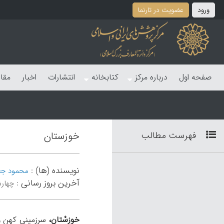
ورود
عضویت در تارنما
صفحه اول
درباره مرکز
کتابخانه
انتشارات
اخبار
مقا
فهرست مطالب
خوزستان
نویسنده (ها)
:
محمود جع
آخرین بروز رسانی
:
چهارشنبه 27
خوزِسْتان،