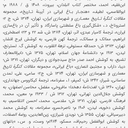
ابن‌فقیه، احمد،
مختصر کتاب البلدان
، بیروت، ۱۴۰۸ ق / ۱۹۸۸ م؛
ابوالقاسمی، لطیف، «هنجـار بـاغ ایرانی در آیینۀ تـاریخ»،
مجموعه
مقالات کنگرۀ تـاریخ معمـاری و شهرسازی ایران
، تهران، ۱۳۷۴ ش، ج ۲؛
استروناخ، د.، «شکل‌گیری باغ سلطنتی پاسارگاد و تأثیر آن در باغ‌سازی
ایران»، ترجمۀ کامیار عبدی،
اثر
، تهران، ۱۳۸۴ ش، ﺷﻤ ۲۲ و ۲۳؛ اصطخری،
ابراهیم،
ممالک و مسالک
، ترجمۀ کهن فارسی، به کوشش ایرج افشار،
تهران، ۱۳۷۳ ش؛ حمدالله مستوفی،
نزهة القلوب
، به کوشش گ. لسترنج،
لیدن، ۱۹۱۳ م؛ دانشنامۀ جهان اسلام، تهران، ۱۳۷۵ ش؛
دایرةالمعارف
تشیع
، به کوشش احمد صدر حاج سیدجوادی و دیگران، تهران، ۱۳۷۱ ش؛
دیبا، داراب و مجتبێ انصاری، «باغ ایرانی»،
مجموعه مقالات کنگرۀ تاریخ
معماری و شهرسازی ایران
، تهران، ۱۳۷۴ ش، ج۲؛ سامی، علی،
تمدن
ساسانی
، شیراز، ۱۳۴۲ ش؛ کمپفر، ا.، سفرنامه، ترجمۀ کیکاووس جهانداری،
تهران، ۱۳۶۰ ش؛
لغت‌نامۀ دهخدا
؛ مافروخی، مفضل،
محاسن اصفهان
، به
کوشش جلال‌الدین تهرانی، تهران، ۱۳۱۲ ش / ۱۹۳۳ م؛ معین، محمد،
فرهنگ فارسی
، تهران، ۱۳۷۱ ش؛ مقدسی، محمد،
احسن التقاسیم
، به
کوشش دخویه، لیدن، ۱۹۰۶ م؛ ناصرخسرو،
سفرنامه
، به کوشش محمد
دبیرسیاقی، تهران، ۱۳۵۵ ش؛ نویدی شیرازی، زین‌العابدین،
روضة الصفات
،
به کوشش ابوالفضل رحیم‌اف، مسکو، ۱۹۷۴م؛ وست، و. س.، «باغهای