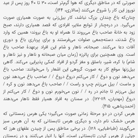
صورتی که در مناطق دیگری که هوا گرم‌تر است، ۳۰ تا ۴۰ روز پس از عید
نوروز این کار را شروع می‌کنند (سالاری، ۱۴۴).
چنان‌که باغ چندان بزرگ نباشد، کار بیل‌زنی به صورت همیاری صورت
می‌گیرد. در دره‌چنار از توابع ملایر، افرادی که قصد همیاری دارند، صبح
زود به خانۀ صاحب باغ می‌روند تا همراه او به باغ بروند؛ همین که وارد
باغ شدند، دسته‌جمعی صلوات می‌فرستند و برای پرباری باغ و دوری
آفات دعا می‌کنند. صبحانه، ناهار و شام این افراد برعهدۀ صاحب باغ
است. وی همچنین برای پالرزه (زمان میان صبحانه و ناهار و نیز ناهار و
شام) با کره، شیر، باسلق و مغز گردو از افراد کمکی پذیرایی می‌کند. گاهی
بیل‌زنها موقع کار به صورت گروهی این اشعار را می‌خوانند: صاحب باغ
می‌دهد نون و دوغ / کار می‌کنم دروغ دروغ / / صاحب باغ می‌دهد نون
و ماست / بیل می‌زنم چپ و راست / / صاحب باغ می‌دهد نون و کره /
بیل می‌زنم تا جانم در ره / / نون می‌خورم نون و دوغ / کار می‌کنم از
دروغ (مهدیان، ۱۱۹-۱۲۲). در سمنان به افراد همیار فقط ناهار می‌دهند
(احمدپناهی، ۴۱۵).
هرس کردن در دو مرحلۀ زمانی صورت می‌گیرد؛ یکی هرس زمستانی که
هرس خشک نام دارد، و دیگری هرس تابستانی که به آن هرس سبز
می‌گویند (طباطبایی، ۱۲۸). در برخی مناطق پس از چیدن علفهای هرز که
جزئی از هرس کردن تابستانی است، آنها را انبار می‌کنند و در زمستان