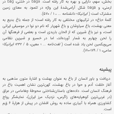
بخش، سهم، دارایی و بهره به کار رفته است. bāga در ختنی، bāg در
ارمنی، و bāgā شکل آرامی‌شدۀ این واژه در
تلمود
به معنای زمین
مشترک است (
ایرانیکا
؛
دانشنامه
... ، ۱ / ۵۷۰).
کلمۀ «باغ» در ترکیبهای مختلفی به کار رفته است؛ از جمله باغ بدیع به
معنی بهشت، باغ سیاوشان و باغ شهریار که نام دو نوا در موسیقی ایرانی
است، و نیز باغ شیرین که از الحان باربدی است و بعضی از فرهنگها آن
را لحن چهارم به شمار آورده‌اند، اما در
خسرو و شیرین
نظامی
سی‌ویکمین لحن یاد شده است (
لغت‌نامه
... ؛ معین، ۵ / ۲۳۲؛
ایرانیکا
؛
سامی، ۱ / ۱۷۹-۱۸۰).
پیشینه
دریافت و باور انسان از باغ به عنوان بهشت و اشارۀ متون مذهبی به
آغاز خلقت آدم و حوا در باغ بهشت، کهن‌‌ترین نشان اهمیت باغ در
فرهنگ انسان است. داده‌های باستان‌شناختی محوطۀ چغامامی در عراق
(در غربی‌ترین کوهپایه‌های زاگرس، نزدیک مرز ایران)، نمایشگر رواج
کشاورزی همراه با آبیاری ساده به روش افشان در پیش از هزارۀ ۶ ق‌م
است.