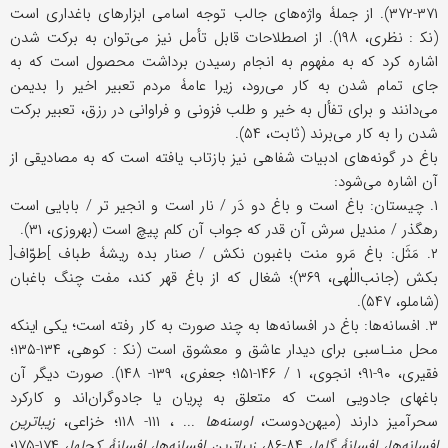
۳۷۱-۳۷۲). از جملۀ واژه‌های جالب توجه اسامی ابزارهای باغداری است
(نک‍ : نظری، ۱۹۸). از اصطلاحات قابل تأمل نیز می‌توان به برکت شدن
اشاره کرد که به مفهوم به انجام رسیدن برداشت محصول است که به
جای تمام شدن به کار می‌رود، زیرا عامۀ مردم تعبیر اخیر را بدیمن
می‌دانند و برای تفأل به خیر و طلب فزونی و فراوانی در رزق، تعبیر برکت
شدن را به کار می‌برند (ثابت، ۵۴).
باغ در گونه‌های ادبیات شفاهی نیز بازتاب یافته است که به مصادیقی از
آن اشاره می‌شود:
۱. چیستان: باغ است و باغ دو دَر / نار است و انجیر تر / بابایی است
رهگذر / مندیل سرش آن قدر که جواب آن کلم پیچ است (بهروزی، ۳۱).
۲. مَثَل: باغ مَرو منت باغبون نکش / صنار بده ریشۀ طباف ]طوّاف[
بکش (جانب‌اللٰهی، ۳۶۹)؛ شغال که از باغ قهر کند، مفت چنگ باغبان
(شاملو، ۵۴۷).
۳. افسانه‌ها: باغ در افسانه‌ها به چند صورت به کار رفته است؛ یکی اینکه
محل منـاسبی برای دیدار عاشق و معشوق است (نک‍ : کوهی، ۱۳۴-۱۳۵؛
فقیری، ۹۰-۹۱؛ انجوی، ۱ / ۱۴۶-۱۵۱؛ جعفری، ۱۳۹- ۱۴۸). صورت دیگر آن
باغهای جادویی است که متعلق به پریان یا جادوگران‌اند و کارکرد
سحرآمیز دارند (میهن‌دوست،
اوسنه‌ها
... ، ۱۱۱- ۱۱۸؛ خزاعی،
زیباترین
افسانه‌ها، افسانۀ گلها
، ۸۴-۸۶،
زیباترین افسانه‌ها، افسانۀ کچلها
، ۱۷۴-۱۷۵؛