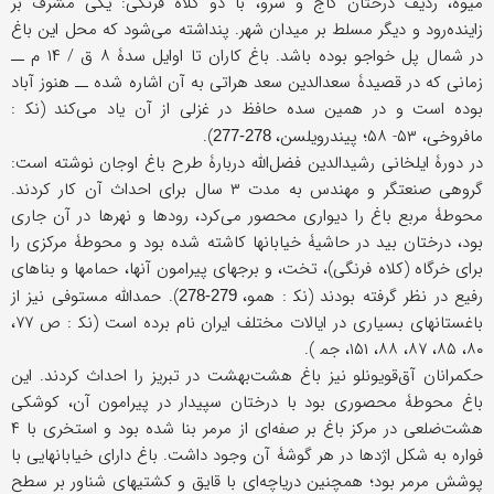
میوه، ردیف درختان کاج و سرو، با دو کلاه فرنگی: یکی مشرف بر
زاینده‌رود و دیگر مسلط بر میدان شهر. پنداشته می‌شود که محل این باغ
در شمال پل خواجو بوده باشد. باغ کاران تا اوایل سدۀ ۸ ق / ۱۴ م ــ
زمانی که در قصیدۀ سعدالدین سعد هراتی به آن اشاره شده ــ هنوز آباد
بوده است و در همین سده حافظ در غزلی از آن یاد می‌کند (ﻧﻜ :
مافروخی، ۵۳- ۵۸؛ پیندرویلسن،
).
278-277
در دورۀ ایلخانی رشیدالدین فضل‌الله دربارۀ طرح باغ اوجان نوشته است:
گروهی صنعتگر و مهندس به مدت ۳ سال برای احداث آن کار کردند.
محوطۀ مربع باغ را دیواری محصور می‌کرد، رودها و نهرها در آن جاری
بود، درختان بید در حاشیۀ خیابانها کاشته شده بود و محوطۀ مرکزی را
برای خرگاه (کلاه فرنگی)، تخت، و برجهای پیرامون آنها، حمامها و بناهای
رفیع در نظر گرفته بودند (ﻧﻜ : همو،
). حمدالله مستوفی نیز از
279-278
باغستانهای بسیاری در ایالات مختلف ایران نام برده است (ﻧﻜ : ص ۷۷،
۸۰، ۸۵، ۸۷، ۸۸، ۱۵۱، ﺟﻤ‌ ).
حکمرانان آق‌قویونلو نیز باغ هشت‌بهشت در تبریز را احداث کردند. این
باغ محوطۀ محصوری بود با درختان سپیدار در پیرامون آن، کوشکی
هشت‌ضلعی در مرکز باغ بر صفه‌ای از مرمر بنا شده بود و استخری با ۴
فواره به شکل اژدها در هر گوشۀ آن وجود داشت. باغ دارای خیابانهایی با
پوشش مرمر بود؛ همچنین دریاچه‌ای با قایق و کشتیهای شناور بر سطح