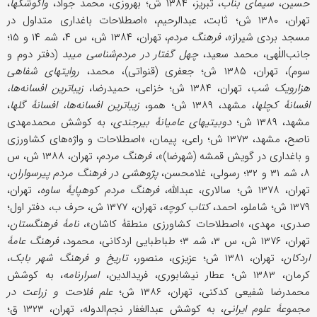
حسین،
سیمای بناب
، تبریز، ۱۳۸۴ ش؛ بهروزی، محمد جواد،
واگوشکها
،
تهران، ۱۳۸۰ ش؛ ثابت، عبدالرحیم، «اصطلاحات باغداری متداول در
مسجد بردی شیراز»،
فرهنگ مردم
، تهران، ۱۳۸۴ ش، س ۴، شم‍ ۱۴ و ۱۵؛
جانب‌اللٰهی، محمد سعید،
چهل گفتار در مردم‌شناسی میبد
(دفتر دوم و
سوم)، تهران، ۱۳۸۵ ش؛ جعفری (قنواتی)، محمد،
روایتهای شفاهی
هزارویک شب
، تهران، ۱۳۸۴ ش؛ خزاعی، حمیدرضا،
زیباترین افسانه‌ها،
افسانۀ کچلها
، مشهد، ۱۳۸۹ ش؛ همو،
زیباترین افسانه‌ها، افسانۀ گلها
،
مشهد، ۱۳۸۹ ش؛
دوبیتیهای عامیانۀ بیرجندی
، به کوشش محمدمهدی
ناصح، مشهد، ۱۳۷۳ ش؛ راعی، پیمان، «اصطلاحات و واژه‌های کشاورزی
و باغداری در گویش قمشه (شهرضا)»،
فرهنگ مردم
، تهران، ۱۳۸۸ ش، س
۸، شم‍ ۳۱ و ۳۲؛ رسولی، غلامحسن،
پژوهشی در فرهنگ مردم پیرسواران
،
تهران، ۱۳۷۸ ش؛ سالاری، عبدالله،
فرهنگ مردم کوهپایۀ ساوه
، تهران،
۱۳۷۹ ش؛ شاملو، احمد،
کتاب کوچه
، تهران، ۱۳۷۷ ش، حرف ب، دفتر اول؛
صدری، مهدی، «اصطلاحات کشاورزی منطقۀ کاشان»،
نامۀ فرهنگستان
،
تهران، ۱۳۷۶ ش، س ۳، شم‍ ۳؛ طباطبایی اردکانی، محمود،
فرهنگ عامۀ
اردکان
، تهران، ۱۳۸۱ ش؛ عزیزی، منصور،
تاریخ و فرهنگ شهر بابک
،
کرمان، ۱۳۸۳ ش؛ عطار نیشابوری، فریدالدین،
اسرارنامه
، به کوشش
محمدرضا شفیعی کدکنی، تهران، ۱۳۸۶ ش؛
علم فلاحت و زراعت در
مجموعۀ علوم ایرانی
، به کوشش عبدالغفار نجم‌الدوله، تهران، ۱۳۲۳ ق؛