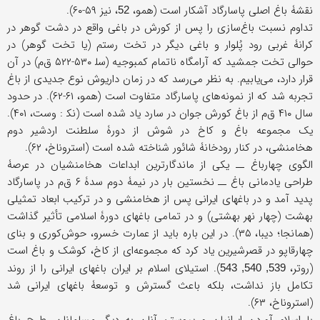
نقشۀ باغ اصلی پاسارگاد آشکار است (همو،
، نیز ۵۹-۶۰).
52
تداوم نسبت باغ‌سازی را پس از کورش در باغی واقع در دشت گوهر در
کرانۀ غربی رود پُلوار و باغی دیگر در تخت رستم (یا تخت گوهر) در
حوالی تخت جمشید که آرامگاه ناتمام کمبوجیه (ﺳﻠ ۵۳۰-۵۲۲ ق‌م) در آن
قرار دارد، می‌یابیم. به نظر می‌رسد که در زمان داریوش نوع جدیدی از باغ
تجربه شد که از نمونه‌های پاسارگاد متفاوت است (همو، ۶۱-۶۲). در حدود
سال ۴۱۰ ق‌م از باغ کورش جوان در سارد یاد شده است (ﻧﻜ : وست، ۴۰۱).
یک مجموعه باغ و کاخ در شوش از دورۀ سلطنت اردشیر دوم
هخامنشی، در کنار رودخانۀ شائور شناخته شده است (استروناخ، ۶۲).
الگوی چهارباغ ــ یکی از ماندگارترین ابداعات هخامنشیان در عرصۀ
طراحی یادمانی باغ ــ نخستین بار در نیمۀ دوم سدۀ ۶ ق‌م در پاسارگاد
پدید آمد و در باغهای ایرانی پس از هخامنشی و در ترکیب ابعاد تمثیلی
بهشت (چهار نهر بهشتی) و در تمامی باغهای دورۀ اسلامی تأثیر گذاشت
(همانجا؛ دیبا، ۳۵). در این باره باید از عمارت خسرو، حوش‌کوری و بنای
چهارقاپو در قصرشیرین یاد کرد که مجموعه‌ای از کاخ، کوشک و باغ است
(روتر،
). استیلای اسلام بر ایران باغهای ایرانی را از روند
539, 540, 543
تکامل باز نداشت، بلکه باعث گسترش و توسعۀ باغهای ایرانی شد
(استروناخ، ۶۳).