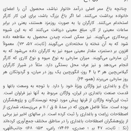
چنانچه باغ ممر اصلی درآمد خانوار نباشد، محصول آن را اعضای
خانواده برداشت می‌کنند. اما اگر باغ بزرگ باشد، برای این کار کارگر
استخدام می‌کنند. کارگران یا به صورت روزمزد هستند، یعنی در برابر
ساعات معینی از کار، مبلغ معینی دریافت می‌کنند که به این شیوه
پرمه‌کاری می‌گویند. نیز ممکن است، چیدن محصول به مقاطعه داده
شود که به آن مَخته یا مخته‌دادن می‌گویند (ثابت، ۵۷، ۷۳). معمولاً
افزون بر دستمزد، مقدار معینی میوه نیز به کارگران داده می‌شود که به
آن سارخی می‌گویند. میزان سارخی به نوع میوه و نوع کاری که کارگر
انجام می‌دهد و نیز عرف محل بستگی دارد. مثلاً در شیراز کارگران
گیلاس‌چین هر ۳ یا ۴ روز، انگورچین یک روز در میان، و گردوتکان هر
روز سارخی می‌برند (همو، ۶۴).
باغ و باغداری نیز واژگان ویژۀ خود را دارد. با توجه به وسعت باغها و
قدمت صنعت باغداری در ایران، واژگان مربوط به آنها نیز فراوان است.
ثبت این‌گونه واژگان از قرنها پیش مورد توجه نویسندگان و پژوهشگران
بوده است. مثلاً فاضل هروی که در سدۀ ۵ ق / ۱۱ م می‌زیسته، شماری از
اصطلاحات زراعت و باغداری را ثبت کرده است. در سالهای اخیر نیز برخی
از پژوهشگران اصطلاحات باغداری را در مناطق مختلف جمع‌آوری کرده‌اند
(نک‍ : ثابت، ۴۷ بب‍ ؛ صدری، ۶۶-۷۴؛ راعی، ۱۵۳- ۱۶۸؛ جانب‌اللٰهی،