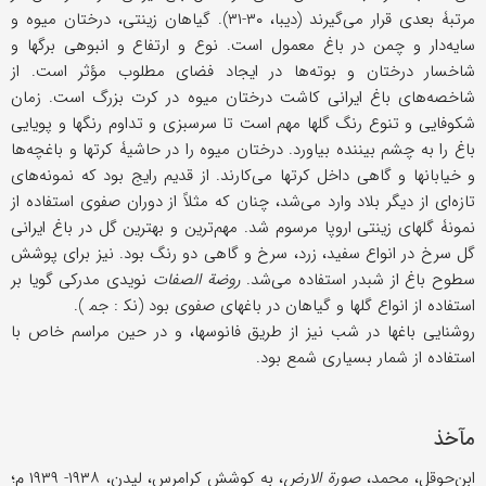
مرتبۀ بعدی قرار می‌گیرند (دیبا، ۳۰-۳۱). گیاهان زینتی، درختان میوه و
سایه‌دار و چمن در باغ معمول است. نوع و ارتفاع و انبوهی برگها و
شاخسار درختان و بوته‌ها در ایجاد فضای مطلوب مؤثر است. از
شاخصه‌های باغ ایرانی کاشت درختان میوه در کرت بزرگ است. زمان
شکوفایی و تنوع رنگ گلها مهم است تا سرسبزی و تداوم رنگها و پویایی
باغ را به چشم بیننده بیاورد. درختان میوه را در حاشیۀ کرتها و باغچه‌ها
و خیابانها و گاهی داخل کرتها می‌کارند. از قدیم رایج بود که نمونه‌های
تازه‌ای از دیگر بلاد وارد می‌شد، چنان که مثلاً از دوران صفوی استفاده از
نمونۀ گلهای زینتی اروپا مرسوم شد. مهم‌ترین و بهترین گل در باغ ایرانی
گل سرخ در انواع سفید، زرد، سرخ و گاهی دو رنگ بود. نیز برای پوشش
سطوح باغ از شبدر استفاده می‌شد.
روضة الصفات
نویدی مدرکی گویا بر
استفاده از انواع گلها و گیاهان در باغهای صفوی بود (نک‍ : جم‍‌ ).
روشنایی باغها در شب نیز از طریق فانوسها، و در حین مراسم خاص با
استفاده از شمار بسیاری شمع بود.
مآخذ
ابن‌حوقل، محمد،
صورة الارض
، به کوشش کرامرس، لیدن، ۱۹۳۸- ۱۹۳۹ م؛