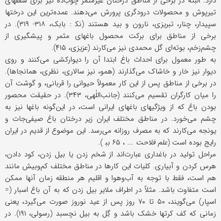
دارد. البته در برخی از مناطق درختان غیرمثمر چوب‌ده نیز برای سقفهای
تیرپوش و محصولات درودگری پرورش می‌دهند. عمده‌ترین این درختها
سپیدار، چنار، تبریزی، نارون و بید هستند (نک‍ : بابک، ۳۱۸- ۳۱۹). در
برخی از مناطق برای برکت محصول باغهای مثمر و پیشگیری از
چشم‌زخم، بوته‌ای گل محمدی نیز می‌کارند (عزیزی، ۴۱۵).
به طور معمول برای احداث باغ ابتدا آن را دیوارکشی می‌کنند و روی
دیوار نیز خار و خاشاک می‌گذارند (همو، نیز سالاری، نظری، همانجاها).
در برخی از مناطق پس از این کار معمولاً حیوانی را قربانی، و گوشت آن
را میان کارگران تقسیم می‌کنند (جانب‌اللٰهی، ۳۴۳). در حقیقت محصور
بودن باغ که از ویژگیهای باغهای ایرانی است، در این‌گونه باغها نیز به
چشم می‌خورد. در مناطق مختلف ایران زیر درختان باغ صیفی‌جات و
یونجه می‌کارند که به مصرف روزانه می‌رسد. این موضوع از قدیم در ایران
رایج بوده است (
علم فلاحت
... ، ۶۵ بب‍‌ ).
مراحل تولید در باغداری عبارت‌اند از شخم زدن یا بیل زدن، کود دادن،
هرس کردن و آبیاری. کلیات این کارها در مناطق مختلف کم‌وبیش مانند
هم است، فقط با توجه به آب‌وهوا و اقلیم هر منطقه زمان آنها ممکن
است متفاوت باشد. مثلاً در اطراف ملایر بیل زدن که به آن باغ اسبار (=
اسپار) می‌گویند، ۵۰ تا ۷۰ روز پس از عید نوروز صورت می‌گیرد، یعنی
زمانی که کف کرتها خشک باشد و گِل به بیل نچسبد (رسولی، ۱۹۱). در