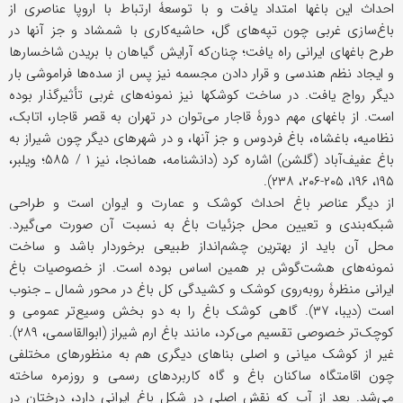
احداث این باغها امتداد یافت و با توسعۀ ارتباط با اروپا عناصری از
باغ‌سازی غربی چون تپه‌های گل، حاشیه‌کاری با شمشاد و جز آنها در
طرح باغهای ایرانی راه یافت؛ چنان‌که آرایش گیاهان با بریدن شاخسارها
و ایجاد نظم هندسی و قرار دادن مجسمه نیز پس از سده‌ها فراموشی بار
دیگر رواج یافت. در ساخت کوشکها نیز نمونه‌های غربی تأثیرگذار بوده
است. از باغهای مهم دورۀ قاجار می‌توان در تهران به قصر قاجار، اتابک،
نظامیه، باغشاه، باغ فردوس و جز آنها، و در شهرهای دیگر چون شیراز به
باغ عفیف‌آباد (گلشن) اشاره کرد (دانشنامه، همانجا، نیز ۱ / ۵۸۵؛ ویلبر،
۱۹۵، ۱۹۶، ۲۰۵-۲۰۶، ۲۳۸).
از دیگر عناصر باغ احداث کوشک و عمارت و ایوان است و طراحی
شبکه‌بندی و تعیین محل جزئیات باغ به نسبت آن صورت می‌گیرد.
محل آن باید از بهترین چشم‌انداز طبیعی برخوردار باشد و ساخت
نمونه‌های هشت‌گوش بر همین اساس بوده است. از خصوصیات باغ
ایرانی منظرۀ روبه‌روی کوشک و کشیدگی کل باغ در محور شمال ـ جنوب
است (دیبا، ۳۷). گاهی کوشک باغ را به دو بخش وسیع‌تر عمومی و
کوچک‌تر خصوصی تقسیم می‌کرد، مانند باغ ارم شیراز (ابوالقاسمی، ۲۸۹).
غیر از کوشک میانی و اصلی بناهای دیگری هم به منظورهای مختلفی
چون اقامتگاه ساکنان باغ و گاه کاربردهای رسمی و روزمره ساخته
می‌شد. بعد از آب که نقش اصلی در شکل باغ ایرانی دارد، درختان در