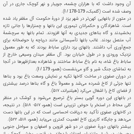
آن وجود داشت که با هزاران چشمه، جویبار و نهر کوچک جاری در آن
وصف شده است (گلمبک،
).
179-I / 178
در متون از باغهایی کهن‌تر در شهر یزد از دورۀ حکومت آل مظفر یاد شده
است. شاهزادگان و حکمرانان تیموری این باغها و چمنزارها را جانی تازه
بخشیدند و گاه بناهای جدیدی به آنها افزودند. تمام باغها به سرچشمۀ
آب متصل بودند. غالب باغها تأسیساتی مانند دریاچه یا حوضخانه برای
جمع‌آوری آب داشتند. باغهای یزد دارای ساباط بودند که به طور معمول
نزدیک ورودی و در طول خیابان بود. آل مظفر میدان وسیعی خارج از
ساباط باغ شاه، به نام باغ ساباط ساختند و شاهزاده بعدازظهرها در آنجا
به تماشای جنگ شیر و گاو می‌نشست (همو،
).
I / 179
در دوران صفوی در ساخت کاخها تکیه بر نمایش وسعت باغ بود و بناها
تنها جزئی از کاخ شمرده می‌شد و معمولاً باغ و گاه بناها درصد بیشتری
از فضای کاخ را اشغال می‌کرد (هیلنبراند، ۵۱۷).
در باغهای این دوره گویی بستر باغ ترصیع می‌شود و کوشک در منظر
کلی محاط در استخر یا حوض تزیینی است (همو، ۵۱۷- ۵۱۸). در نتیجه،
در کاخهای صفوی تأکید به دریافت احساسی است که در این باغها دست
می‌دهد و جایگاه کاربری کاخ اهمیت کمتری می‌یابد (همو، ۵۱۸، ۵۲۲).
بیشتر باغهای دورۀ صفوی در دو شهر قزوین و اصفهان و سواحل جنوبی
بحر خزر در شرق مازندران احداث شده‌اند. در قزوین بخش کوچکی از