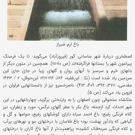
باغ ارم شیراز
اصطخری دربارۀ شهر ساسانی گور (فیروزآباد) می‌گوید: تا یک فرسنگ
پیرامون شهر را بستانها فراگرفته‌اند (ص ۱۱۰-۱۱۱). همچنین در متون دیگر از
باغهای خرم و سرسبز با آبهای روان و گلهای زیبا در جای جای این
سرزمین یاد شده است (ﻧﻜ : ابن‌فقیه، ۱۸۶، ۲۱۶-۲۱۷؛ ابن‌حوقل، ۲ / ۴۳۳؛
مقدسی، ۳۷۸، ۳۹۲، ۴۰۹، ۴۱۳). ناصرخسرو نیز از باغستانهایی فراوان در
قزوین یاد می‌کند (ص ۵).
ملکشاه سلجوقی چون اصفهان را به پایتختی برگزید، چهارباغهایی در این
شهر احداث کرد ازجمله: باغ بکر با عطر گلهای نرگس، مورد و زعفران، نیز
کلاه فرنگی رفیع؛ باغ احمد سیاه دارای کوشکهای رفیع، حوضها و گل و
گیاهی که یادآور بهشت بود؛ باغ فلاسان با درختهای مو و نهرهای پرآب
و کلاه فرنگی سربه‌فلک کشیده؛ پراهمیت‌تر از آنها باغ کاران با درختهای