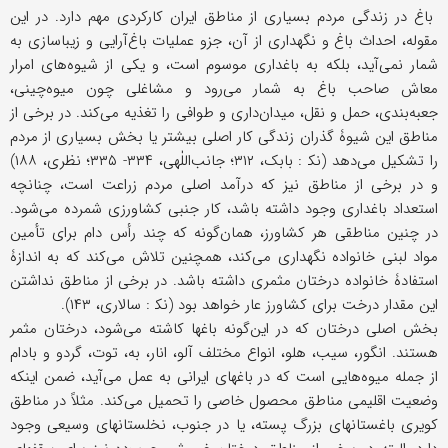
باغ در زندگی مردم بسیاری از مناطق ایران کارکردی مهم دارد. در این
مقوله، احداث باغ و نگهداری از آن، جزو عملیات باغ‌آرایی و زیباسازی به
شمار نمی‌آید، بلکه به باغداری موسوم است، و یکی از شیوه‌های امرار
معاش صاحب باغ به شمار می‌رود و مشاغلی چون میوه‌چینی،
جعبه‌بندی، حمل و نقل، میدان‌داری و طوافی را تغذیه می‌کند. در برخی از
مناطق این شیوۀ گذران زندگی کار اصلی بیشتر یا بخش بسیاری از مردم
را تشکیل می‌دهد (نک‍ : بابک، ۳۱۲؛ جانب‌اللٰهی، ۳۳۴- ۳۳۵؛ نظری، ۱۸۸)
و در برخی از مناطق نیز که درآمد اصلی مردم زراعت است، چنانچه
استعداد باغداری وجود داشته باشد، کار جنبی کشاورزی شمرده می‌شود.
در چنین مناطقی هر کشاورز، همان‌گونه که چند رأس دام برای تأمین
مواد لبنی خانواده نگهداری می‌کند، همچنین تلاش می‌کند که به اندازۀ
استفادۀ خانواده درختان مثمری داشته باشد. در برخی از مناطق نداشتن
این مقدار درخت برای کشاورز عار خواهد بود (نک‍ : سالاری، ۱۴۳).
بخش اصلی درختان که در این‌گونه باغها کاشته می‌شود، درختان مثمر
هستند. انگور، سیب، هلو، انواع مختلف آلو، انار، به، توت، گردو و بادام
از جمله میوه‌هایی است که در باغهای ایرانی به عمل می‌آید، ضمن اینکه
وضعیت اقلیمی مناطق محصول خاصی را تحمیل می‌کند. مثلاً در مناطق
کویری باغستانهای بزرگ پسته، یا در جنوب، نخلستانهای وسیعی وجود