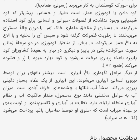
برای خوراک گوسفندان به کار می‌برند (رسولی، همانجا).
کود دادن یا کودورزی عملی است دقیق و حساس. پیش‌تر که کود
شیمیایی وجود نداشت، از فضولات حیوانی و انسانی برای کود استفاده
می‌کردند. در بسیاری از مناطق مقداری خاک رُس را درون چالۀ مستراح
می‌ریختند تا رطوبت فضولات گرفته شود و سپس آن را تخلیه و با الاغ
به باغ حمل می‌کردند. در برخی از مناطق کودورزی در دو مرحلۀ زمانی
صورت می‌گرفت؛ یکی در پاییز و دیگری در بهار. به عقیدۀ کشاورزان کود
پاییزه باعث پرباری درخت می‌شود و کود بهاره میوه را پُر و فشرده
می‌کند (همو، ۱۸۳).
از دیگر مراحل نگهداری باغ آبیاری است. بیشتر باغهای ایران توسط
نیروی انسانی آبیاری می‌شوند. این آبیاری از یک نظام بسیار دقیقی
پیروی می‌کند. منشأ آب، قناتها یا چشمه‌های اطراف آبادی است. میزان
آب به عوامل مختلفی مانند نوع محصول، مقدار مالکیت آب و نظام
آبیاری منطقه ارتباط دارد. نظارت بر آبیاری و تقسیم‌بندی و نوبت‌بندی
بر عهدۀ میراب است که حقوق او توسط صاحبان باغها پرداخت می‌شود
(نک‍ : ه‍ د، میراب).
برداشت محصول باغ