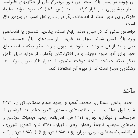
آن چوب در زمین باغ است. این باور موضوع یکی از حکایتهای طنزآمیز
عطار نیشابوری نیز قرار گرفته است (ص ۱۸۸) که خود مؤید سابقۀ
طولانی این باور است. از اقدامات دیگر قرار دادن نعل اسب در ورودی باغ
است.
براساس عرفی که در میان مردم رایج است، چنانچه شخص یا اشخاصی
وارد باغ کسی شوند مجاز به خوردن از میوه‌های باغ هستند، اما
نمی‌توانند از آن میوه‌ها با خود به بیرون ببرند، مگر اینکه صاحب باغ
خود برای آنها میوه بچیند و در اختیارشان بگذارد. از موارد قابل تأمل
دیگر اینکه چنانچه شاخۀ درخت مثمری از دیوار باغ بیرون بزند، هر
رهگذری مجاز است که از میوۀ آن استفاده کند.
مآخذ
احمد پناهی سمنانی، محمد،
آداب و رسوم مردم سمنان
، تهران، ۱۳۷۴
ش؛ الول ساتن، ل. پ.،
قصه‌های مشدی گلین خانم
، به کوشش ا.
مارتسلف و دیگران، تهران، ۱۳۷۲ ش؛ امان‌اف، رجب،
رباعیات مردمی و
رمزهای بدیعی
، ترجمۀ رحمان رجبی، تهران، ۱۳۸۱ ش؛ انجوی شیرازی،
ابوالقاسم،
قصه‌های ایرانی
، تهران، ج ۱، ۱۳۵۲ ش، ج ۱(۲)، ۱۳۵۹ ش؛ بابک،