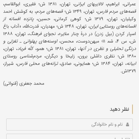
عمرانی، ابراهیم،
لالاییهای ایرانی
، تهران، ۱۳۸۱ ش؛ فقیری، ابوالقاسم،
قصه‌های مردم فارس
، تهران، ۱۳۴۹ ش؛
قصه‌های مردم
، به کوشش احمد
وکیلیان، تهران، ۱۳۷۹ ش؛ کوهی کرمانی، حسین،
پانزده افسانه از
افسانه‌های روستایی ایران
، تهران، ۱۳۴۸ ش؛ مهدیان، قدرت‌الله، «آداب باغ
اسپار کردن (بیل زدن) در درۀ چنار ملایر»،
نجوای فرهنگ
، تهران، ۱۳۸۸
ش، س ۴، شم‍ ۱۱؛ میهن‌دوست، محسن،
اوسنه‌های پهلوانی ـ تغزلی و
درنگی تحلیلی و نظری در آنها
، تهران، ۱۳۸۱ ش؛ همو،
کلّه فریاد
، تهران،
۱۳۸۰ ش؛ نظری داشلی برون، زلیخا و دیگران،
مردم‌شناسی روستای
ابیانه
، تهران، ۱۳۸۴ ش؛ همایونی، صادق،
ترانه‌های محلی فارس
، شیراز،
۱۳۷۹ش.
محمد جعفری (قنواتی)
نظر دهید