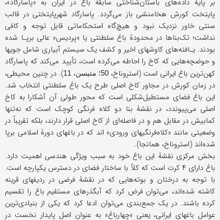
بر پایۀ داده‌های باستان‌شناختی سابقۀ باغ در ایران به «پاسارگاد»،
پایتخت کورش هخامنشی باز می‌گردد. پاسارگاد شهرپایتختی در قالب
سنتی خاور نزدیک نبود و هیچ‌گاه استحکاماتی قابل توجه و کافی
نداشت؛ تک‌بناها در محدودۀ باغ سلطنتی یا «پردیس» عالی برپـا شده
بودند. یـافته‌های کاوشهای اخیر و کشف یک سیستم آبیاری شامل جویها
و حوضچه‌هایی که کاخ را احاطه می‌کرده است، تأیید می‌کند که پاسارگاد
کهن‌ترین باغ ایرانی است (استروناخ،
). در چنین محیطی،
50؛ متیسن، 11
در زمان کورش در مجاور کاخ اصلی طرح یک باغ سلطنتی انتخاب شد.
این باغ فضای مستطیل‌شکلی است که محور طولی آن آشکارا به کاخ
اصلی می‌پیوندد، در نقشۀ بنا دو کلاه فرنگی کوچک است که نه‌تنها
کمابیش در مقابل هم و در فاصله‌ای از کاخ اصلی قرار دارند، بلکه تقریباً در
وضعیتی مانند «کلاه‌فرنگیهای ورودی» اند که در باغهای دورۀ اسلامی برپا
شده‌اند (استروناخ، همانجا).
بخش مرکزی نقشۀ این باغ خود به سبب ویژگی هندسی اهمیت دارد.
باغ دارای ۴ کرت است که کلاً با ساختار فضای در دسترس یکپارچه است.
با توجه به درختان و بوته‌هایی که در نقشۀ فرضی در ردیفهای قرینه
کاشته شده‌اند، می‌توان فرض کرد که آبگذرهای مستقیم باغ را تقسیم
کرده ‌باشند. در یک جمع‌بندی می‌توان ادعا کرد که یکی از بنیادی‌ترین
عوامل باغهای ایرانی، یعنی «چهارباغ» به عنوان اصل پایدار نخست در