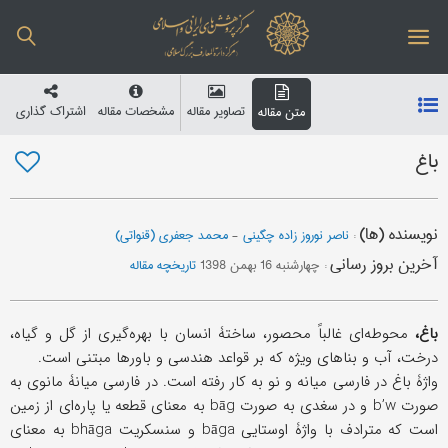
تصاویر مقاله
مشخصات مقاله
اشتراک گذاری
متن مقاله
باغ
نویسنده (ها)
:
ناصر نوروز زاده چگینی
-
محمد جعفری (قنواتی)
آخرین بروز رسانی
:
چهارشنبه 16 بهمن 1398
تاریخچه مقاله
باغ،
محوطه‌ای غالباً محصور، ساختۀ انسان با بهره‌گیری از گل و گیاه،
درخت، آب و بناهای ویژه که بر قواعد هندسی و باورها مبتنی است.
واژۀ باغ در فارسی میانه و نو به کار رفته است. در فارسی میانۀ مانوی به
صورت b’w و در سغدی به صورت bāg به معنای قطعه یا پاره‌ای از زمین
است که مترادف با واژۀ اوستایی bāga و سنسکریت bhāga به معنای