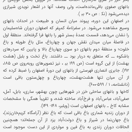
باغهای صفوی باقی‌مانده‌است، ولی وصف آنها در اشعار نویدی شیرازی
دیده‌می‌شود (ﻧﻜ : ص ۳۰ ﺑﺒ ).
در اصفهانِ این دوره، پیوند میان انسان و طبیعت در احداث باغهای
وسیع مشاهده می‌شود. در
سفرنامۀ
کمپفر که اصفهان دوران شاه‌سلیمان
را نشان می‌دهد، قسمت عمدۀ بستر شهر را باغها فرا گرفته‌اند. منطقۀ اول
در فاصلۀ میان میدان نقش جهان و چهارباغ، مثل باغ طویله و باغ
خلوت؛ و منطقۀ دوم باغهای دو سوی چهارباغ بالا و پایین که سردرهای
باشکوه ــ که متعلق به دربار بود ــ داشتند. باغ تخت و بلبل (هشت
بهشت) از این گروه است (ص ۱۹۹ ﺑﺒ ، نیز تصویرهای روبه‌روی ص ۱۸۵،
۱۹۲). جابری انصاری فهرستی از باغهای این دورۀ اصفهان را ضبط کرده که
از آن میان تنها هشت‌بهشت، چهارباغ و چهل‌ستون باقی است
(
دانشنامه
، ۱ / ۵۹۹-۶۰۰).
کاخها و باغهای ساحلی خزر در شهرهایی چون بهشهر، ساری، بابل، آمل،
صفی‌آباد، عباس‌آباد و فرخ‌آباد ساخته شده، و تقریباً همگی با مشخصات
مشابه کاخ ـ باغهای اصفهان است (ویلبر، ۱۴۸- ۱۴۹).
از دوران زندیه شماری باغ باقی است که باغ نظر (آرامگاه کریم‌خان‌زند)،
باغ جهان‌نما در شیراز و باغ دولت‌آباد یزد از آن جمله‌اند؛ همچنین
الحاقات دوران زندی به باغ فین و مواردی از این دست موجود است