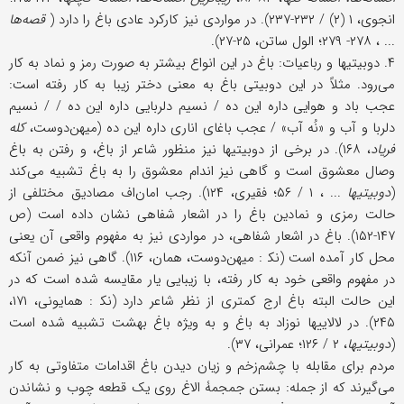
انجوی، ۱ (۲) / ۲۳۲-۲۳۷). در مواردی نیز کارکرد عادی باغ را دارد (
قصه‌ها
... ، ۲۷۸- ۲۷۹؛ الول ساتن، ۲۵-۲۷).
۴. دوبیتیها و رباعیات: باغ در این انواع بیشتر به صورت رمز و نماد به کار
می‌رود. مثلاً در این دوبیتی باغ به معنی دختر زیبا به کار رفته است:
عجب باد و هوایی داره این ده / نسیم دلربایی داره این ده / / نسیم
دلربا و آب و «نُه آب» / عجب باغای اناری داره این ده (میهن‌دوست،
کله
فریاد
، ۱۶۸). در برخی از دوبیتیها نیز منظور شاعر از باغ، و رفتن به باغ
وصال معشوق است و گاهی نیز اندام معشوق را به باغ تشبیه می‌کند
(
دوبیتیها
... ، ۱ / ۵۶؛ فقیری، ۱۲۴). رجب امان‌اف مصادیق مختلفی از
حالت رمزی و نمادین باغ را در اشعار شفاهی نشان داده است (ص
۱۴۷-۱۵۲). باغ در اشعار شفاهی، در مواردی نیز به مفهوم واقعی آن یعنی
محل کار آمده است (نک‍ : میهن‌دوست، همان، ۱۱۶). گاهی نیز ضمن آنکه
در مفهوم واقعی خود به کار رفته، با زیبایی یار مقایسه شده است که در
این حالت البته باغ ارج کمتری از نظر شاعر دارد (نک‍ : همایونی، ۱۷۱،
۲۴۵). در لالاییها نوزاد به باغ و به ویژه باغ بهشت تشبیه شده است
(
دوبیتیها
، ۲ / ۱۲۶؛ عمرانی، ۳۷).
مردم برای مقابله با چشم‌زخم و زیان دیدن باغ اقدامات متفاوتی به کار
می‌گیرند که از جمله: بستن جمجمۀ الاغ روی یک قطعه چوب و نشاندن