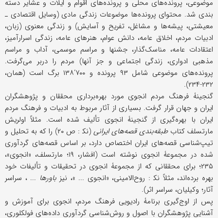
موضوعی، پرونده‌های محلی و پرونده‌های اقوام و ایلات و عشایر دسته
بندی شد. محتوای پرونده‌ها موضوعات زندگی مادی (وسایل اقتصادی ـ
معیشتی، پیشه‌ها و مشاغل، تفریح و آسایش) و زندگی معنوی (زبان،
ادبیات مردم، اخلاق عامه، دانش عوام، هنرهای عامه، زندگی اسرارآمیز،
اعتقادات عامه، مناسک‌گذار، جشنها و مراسم موسمی، آداب و مراسم
مذهبی ادواری، زندگی اجتماعی و جز آنها) مردم را دربر می‌گرفت.
پرونده‌های موضوعی شامل ۹۳ پرونده و ۷۰۰‘۱۳۸ برگ است (همان،
۲۳۲-۲۳۴).
گنجینۀ فرهنگ مردم انجوی مورد بهره‌برداری محققان و پژوهشگران
ایران و جهان قرار گرفت. بسیاری از آثار مربوط به ادبیات و فرهنگ مردم
ایران با بهره‌گیری از گنجینۀ انجوی تألیف شده است. مثلاً اولریش
مارتسلف کتاب
طبقه‌بندی قصه‌های ایرانی
(نک‍ : ص ۲۰) را که به تحلیل و
تیپ‌شناسی قصه‌های ایران اختصاص دارد، بر اساس قصه‌های گردآوری
شده در مجموعۀ انجوی نوشته است (افشار، ۱۹؛ مارتسلف، «انجوی»،
۲۳۵؛ برای محققانی که از مجموعۀ انجوی در تحقیقات و تألیفات خود
بهره برده‌اند، مثلاً نک‍ : روح‌الامینی، «انجوی ... »، نیز
باورها
... ، سراسر
آثار؛ وکیلیان، سراسر اثر).
پس از اوج‌گیری برنامۀ رادیویی فرهنگ مردم، انجوی برای آموزش و
آشنایی پژوهشگران با اصول و روش‌شناسی گردآوری داده‌های فولکلوری،