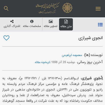
تصاویر مقاله
مشخصات مقاله
اشتراک گذاری
متن مقاله
انجوی شیرازی
نویسنده (ها)
:
معصومه ابراهیمی
آخرین بروز رسانی
:
دوشنبه 25 آذر 1398
تاریخچه مقاله
اِنْجَویِ شیرازی
، ابـوالقـاسم (۱۳۰۰-۱۳۷۱ ش / ۱۹۲۱-۱۹۹۲ م)، معروف به
نجوا، پژوهشگر فرهنگ عامه و مؤسس مرکز فرهنگ مردم وابسته به
رادیو و تلویزیون ملی در ۱۳۴۱ش. انجوی در خانواده‌ای مذهبی در شیراز
متولد شد. پدرش سیدخلیل، معروف به صدرالعلما، از علما و روحانیان
مخالف حکومت رضاشاه بود که به علت شرکت در واقعۀ مسجد گوهرشاد