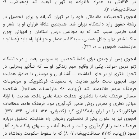
در ۱۳۱۴ش به همراه خانواده به تهران تبعید شد (دهباشی، ۹؛
صداقت‌پیشه، ۳).
انجوی تحصیلات مقدماتی خود را در تهران گذراند و برای تحصیل در
رشتۀ حقوق وارد دانشگاه تهران شد. همچنین علاقۀ فراوان او به شعر و
ادب فارسی سبب شد که به مجالس درس استادان و ادیبانی چون
ملک‌الشعرا بهار، جلال همایی، سیدکاظم عصار و جز آنها راه یابد (همانجا؛
مارتسلف، «انجوی ... »، ۲۲۹).
انجوی پس از چندی برای ادامۀ تحصیل به سویس رفت و در دانشگاه
ژنو درس خواند. یکی از وقایع مهم زندگی او ــ که تـأثیر بسزایی در
تحول فکری او بر جای گذاشت ــ آشنـایـی و دوستی با صادق هدایت
بود. انجوی تحت تأثیر هدایت به تحقیقات فولکلوریک و موضوعات
فرهنگ مردم علاقه‌مند شد (زریاب، ۱۶؛ مارتسلف، همانجا). شناخت
مسائل فرهنگ عامه با تلاشهای هدایت جنبۀ علمی یافت. هدایت با ارائۀ
مبانی نظری و معرفی روش علمی گردآوری مواد فرهنگ عامه، مطالعات
فولکلوریک را در ایران پایه‌گذاری کرد (کتیرایی، ۱۳۳؛ فاضلی، ۱۳۴، ۱۳۷).
انجوی نیز به عنوان یکی از نخستین رهروان راه هدایت، تحقیق دربارۀ
فرهنگ عامه را از گردآوری و ثبت و ضبط آداب و سنتهای زادگاه خود آغاز
نمود (زریاب، ۱۶-۱۷؛ صداقت‌پیشه، ۷- ۸) که با سقوط حکومت رضاشاه در