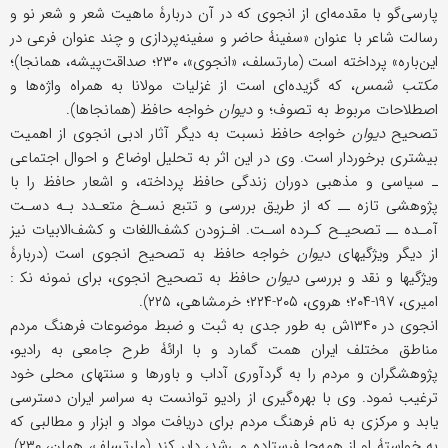
پارسی‌گو با مقدمه‌ای از انجوی که در آن دربارۀ ماهیت شعر و شعر نو و
رسالت شاعر با عنوان «سفینۀ حاضر و سفینه‌پردازی و چند عنوان فرعی در
این‌باره» پرداخته است (مارتسلف، «انجوی»، ۲۳۰؛ صداقت‌پیشه، همانجا)؛
مکتب شمس
، که گزیده‌ای است از غزلیات مولانا به همراه واژه‌ها و
اصطلاحات مربوط به تصوف؛ و
دیوان
خواجه حافظ (همانجاها).
تصحیح
دیوان
خواجه حافظ نسبت به دیگر آثار ادبی انجوی از اهمیت
بیشتری برخوردار است. وی در این اثر به تحلیل اوضاع و احوال اجتماعی
ـ سیاسی و مذهبی دوران زندگی حافظ پرداخته، و اشعار حافظ را با
پژوهشی تازه ــ که از طریق بررسی و تتبع نسـخ متعـدد بـه دسـت
آمـده ــ تصحیـح کـرده اسـت. افـزودن کشف‌اللغات و کشف‌الابیات نیز
از دیگر ویژگیهای
دیوان
خواجه حافظ به تصحیح انجوی است (دربارۀ
ویژگیها و نقد و بررسی
دیوان
حافظ به تصحیح انجوی، برای نمونه نک‍ :
امیری، ۱۹۷-۲۰۴؛ هروی، ۲۰۵-۲۲۴؛ خرمشاهی، ۲۲۵).
انجوی در ۱۳۴۰ش به طور جدی به ثبت و ضبط موضوعات فرهنگ مردم
مناطق مختلف ایران همت گمارد و با ارائۀ طرح جامعی به رادیو،
پژوهشگران و مردم را به گردآوری آداب و باورها و سنتهای محلی خود
ترغیب نمود. وی با بهره‌گیری از رادیو توانست به سراسر ایران دسترسی
یابد و مرکزی به نام فرهنگ مردم برای دریافت مواد و ابزار و مطالبی که
به خواستۀ او از همه‌جا فرستاده می‌شد، دایر کند (مارتسلف، همان، ۲۳۰).