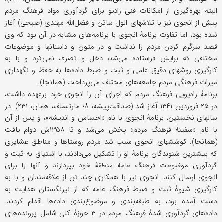
البته بهره‌گیری از امکانات فنی رادیو برای گردآوری مواد فرهنگ مردم
پیش از انجوی نیز با تلاشهای الول ساتن و فضل‌الله مهتدی (صبحی) آغاز
شده بود، اما تفاوت برنامۀ انجوی با برنامه‌های مشابه در آن بود که وی
قصد سرگرم کردن مردم را نداشت و در متون و داستانها و موضوعات
مختلفی که برایش فرستاده می‌شد، دخل و تصرف نمی‌کرد و با به
کارگیری روشهای دقیق علمی و ثبت و ضبط داده‌ها به حفظ و نگهداری
میراث فرهنگی مردم جامعه‌های مختلف می‌پرداخت (همانجا).
برنامۀ رادیویی فرهنگ مردم که اجرای آن را انجوی خود برعهده داشت،
در ۲۵ فروردین ۱۳۴۱ آغاز شد (صداقت‌پیشه، ۸؛ مارتسلف، همان، ۲۳۱). در
سالهای نخستین، برنامۀ انجوی با نام «احساس و اندیشه»، و پس از آن
با نام «سفینۀ فرهنگ مردم» پخش می‌شد و تا ۱۳۵۸ش دوام یافت
(همانجا). کوششهای انجوی سبب شد مردم روستاها و مناطق عشایری
که بیشترین شنوندگان برنامۀ او را تشکیل می‌دادند، با اشتیاق به ثبت و
گردآوری موضوعات فرهنگ عامۀ منطقۀ خود بپردازند و آنها را برای
انجوی ارسال کنند. انجوی نیز با همکاری چند تن از علاقه‌مندان و با به
کارگیری شیوۀ ثبت و ضبط فرهنگ عامه که از نیرنگستان هدایت به
دست آمده بود، به طبقه‌بندی و موضوع‌بندی داده‌ها اقدام کردند.
داده‌های گردآوری شدۀ فرهنگ مردم در ۳ حوزۀ کلی شامل پرونده‌های