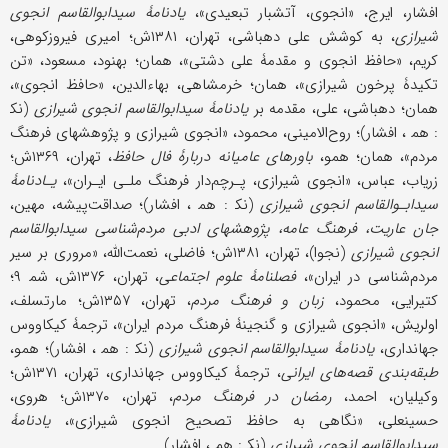
افشار، ایرج، «انجوی، آتشبار تبعیدی»،
یادنامۀ سیدابوالقاسم انجوی
شیرازی
، به کوشش علی دهباشی، تهران، ۱۳۸۱ش؛ امیری فیروزکوهی،
کریم، «حافظ انجوی و مقدمۀ علی دشتی»، همان؛ بهنود، مسعود، «تن
تکیدۀ پرخون شیرازی»، همان؛ خرمشاهی، بهاءالدین، «حافظ انجوی»،
همان؛ دهباشی، علی، مقدمه بر
یادنامۀ سیدابوالقاسم انجوی شیرازی
(نک‍
: هم‍ ، افشار)؛ روح‌الامینی، محمود، «انجوی شیرازی و پژوهشهای فرهنگ
مردم»، همان؛ همو،
باورهای عامیانه دربارۀ فال حافظ
، تهران، ۱۳۶۹ش؛
زریاب، عباس، «انجوی شیرازی، پـرچم‌دار فرهنگ ملـی ایـران»،
یـادنامۀ
سیدابـوالقاسم انجوی شیرازی
(نک‍ : هم‍ ، افشار)؛ صداقت‌پیشه، مهین،
جان عاریت، فرهنگ عامه، پژوهشهای ادبی مردم‌شناسی سیدابوالقاسم
انجوی شیرازی
(نجوا)، تهران، ۱۳۸۱ش؛ فاضلی، نعمت‌الله، «مروری بر سیر
مردم‌شناسی در ایران»،
فصلنامۀ علوم اجتماعی
، تهران، ۱۳۷۶ش، شم‍ ۹؛
کتیرایی، محمود،
زبان و فرهنگ مردم
، تهران، ۱۳۵۷ش؛ مارتسلف،
اولریش، «انجوی شیرازی و گنجینۀ فرهنگ مردم ایران»، ترجمۀ کیکاووس
جهانداری،
یادنامۀ سیدابوالقاسم انجوی شیرازی
(نک‍ : هم‍ ، افشار)؛ همو،
طبقه‌بندی قصه‌های ایرانی
، ترجمۀ کیکاووس جهانداری، تهران، ۱۳۷۱ش؛
وکیلیان، احمد،
رمضان در فرهنگ مردم
، تهران، ۱۳۷۰ش؛ هروی،
حسینعلی، «نگاهی به حافظ تصحیح انجوی شیرازی»،
یادنامۀ
سیدابوالقاسم انجوی شیرازی
(نک‍ : هم‍ ، افشار)