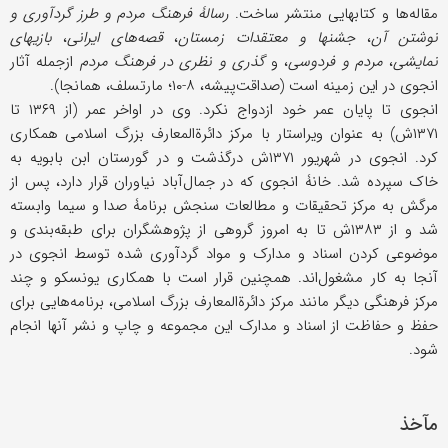
مقاله‌ها و کتابهایی منتشر ساخت.
رسالۀ فرهنگ مردم و طرز گردآوری و
نوشتن آن
،
جشنها و معتقدات زمستان
،
قصه‌های ایرانی
،
بازیهای
نمایشی
،
مردم و فردوسی
، و
گذری و نظری در فرهنگ مردم
ازجمله آثار
انجوی در این زمینه است (صداقت‌پیشه، ۸-۱۰؛ مارتسلف، همانجا).
انجوی تا پایان عمر خود ازدواج نکرد. وی در اواخر عمر (از ۱۳۶۹ تا
۱۳۷۱ش) به عنوان ویراستار با مرکز دائرةالمعارف بزرگ اسلامی همکاری
کرد. انجوی در شهریور ۱۳۷۱ش درگذشت و در گورستان ابن بابویه به
خاک سپرده شد. خانۀ انجوی که در جمال‌آباد نیاوران قرار دارد، پس از
مرگش به مرکز تحقیقات و مطالعات سنجش برنامۀ صدا و سیما وابسته
شد و از ۱۳۸۳ش تا به امروز گروهی از پژوهشگران برای طبقه‌بندی و
موضوعی کردن اسناد و مدارک و مواد گردآوری شده توسط انجوی در
آنجا به کار مشغول‌اند. همچنین قرار است با همکاری یونسکو و چند
مرکز فرهنگی دیگر مانند مرکز دائرةالمعارف بزرگ اسلامی، برنامه‌هایی برای
حفظ و حفاظت از اسناد و مدارک این مجموعه و چاپ و نشر آنها انجام
شود.
مآخذ