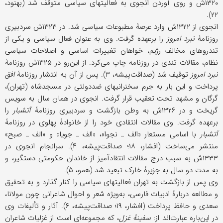
۱۳۲۰ش و روی آوردن انجوی به فعالیتهای سیاسی متوقف شد (بهنود،
۲۲).
انجوی از ۱۳۲۲ش وارد عرصۀ مطبوعات سیاسی شد. در ۱۳۲۳ش سردبیری
روزنامۀ
نبرد امروز
را برعهده گرفت. وی به عنوان فعال سیاسی و یکی از
تندروهای مخالف رژیم، خواهان تغییرات اساسی و اصلاحات سیاسی
نظام، مقالات تندی در روزنامه چاپ می‌کرد. از این‌رو در ۱۳۲۵ش روزنامۀ
نبرد امروز
توقیف شد (صداقت‌پیشه، ۳). پس از آن به انتشار روزنامۀ
افق
پرداخت و این بار به جرم سخنرانیهای ضددولتی در مسجدشاه (تهران)،
گرگان و مشهد تحت تعقیب قرار گرفت. انجوی در همان سال به سویس
گریخت و در ۱۳۲۶ش به وطن بازگشت و سردبیری روزنامۀ
آتشبار
را
برعهده گرفت. وی مقالات انتقادی خود را از خانوادۀ پهلوی در روزنامۀ
آتشبار
با اسامی مستعار «الف ـ نجوا»، «الف ـ جویا» و «الف ـ صبح»
منتشر می‌ساخت (افشار، ۱۸؛ صداقت‌پیشه، ۴). سرانجام انجوی در
۱۳۳۳ش به سبب درج مقالات انتقادآمیز از خاندان حکومتی دستگیر، و
به مدت دو سال به جزیرۀ خارک تبعید شد (همو، ۵).
وی پس از بازگشت به تهران فعالیتهای سیاسی را کنار گذارد و به تحقیق
و مطالعه دربارۀ ادبیات فارسی، به‌ویژه شعر و احوال شاعرانی چون مولانا،
سعدی و حافظ پرداخت (افشار، ۱۹؛ صداقت‌پیشه، ۶). آثار و تألیفات وی
در این‌باره عبارت‌اند از:
سفینۀ غزل
، که مجموعه‌ای است از غزلیات شاعران