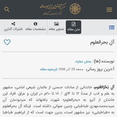
تصاویر مقاله
مشخصات مقاله
اشتراک گذاری
متن مقاله
آل بحرالعلوم
نویسنده (ها)
:
بخش معارف
آخرین بروز رسانی
:
جمعه 29 آذر 1398
تاریخچه مقاله
آلِ بَحْرُالعُلوم،
خاندانی از سادات حسنی از عالمان شیعی امامی، مشهور
به علم و ادب از سدۀ ۱۲ تا ۱۴ق / ۱۸ تا ۲۰م در ایران و عراق. افراد این
خاندان از آن‎رو به «بحرالعلوم» شهرت یافته‎اند که سردودمان آن
سیدمحمدمهدی طباطبایی چنین عنوانی داشته است. اینکه آل بحرالعلوم
به «طباطبایی» نیز مشهور است، بدین جهت است که از ابراهیم طباطبا