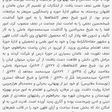
حوزۀ علمی نجف دست یافت. از ابتکارات او تقسیم کار میان عالمان و
فقیهان برجسته، به منظور ادارۀ حوزه و پاسخگویی سریع‎تر به مراجعات
مردم بود. از این‎رو شیخ جعفر کاشف‎الغطا را به امور فتوا گماشت،
شیخ‎حسین نجفی را به امامت نماز جماعت در نجف منصوب کرد، امور
قضا را به شیخ محیی‎الدین وا گذاشت، سیدمحمدجواد عاملی را به کار
تألیف و تدوین فقه وادار کرد (که محصول تلاشهای وی تألیف کتاب فقهی
و مشهور
مفتاح‎الکرامة
بود) و خود به امور علمی و تحصیلی و ادارۀ حوزۀ
نجف اهتمام بیشتری ورزید. از این‌رو، در زمان ریاست بحرالعلوم، حوزۀ
نجف تقویت شد. عالمان بسیاری در حوزۀ درس او شرکت کردند و به
مراحل بالای دانش و فقاهت دست یافتند؛ از آن میان، می‎توان اینان را
نام برد: شیخ جعفر کاشف‎الغطاء (د ۱۲۲۷ق / ۱۸۱۲م)، سیدجواد عاملی،
ملااحمد نراقی (د ۱۲۴۵ق / ۱۸۲۹م)، سیدمحمد مجاهد (د ۱۲۴۲ق /
۱۸۲۶م)؛ سیدمحمدرضا شُبَّر (د ۱۲۳۰ق / ۱۸۱۵م) و شیخ اسدالله تستری
(نویسندۀ مقاییس). او خود نیز از بهبهانی، بحرانی و محمدباقر هزارجریبی
اجازۀ روایت داشت. وی در عرفان، پارسایی و اهتمام به امور مردم به‎ویژه
تهیدستان و محرومان شهره بود. بحرالعلوم در رشته‎های متعددی از علوم
دینی و ادبی چیره‌دست بوده و آثاری پدید آورده است. قدرت ادبی به او
امکان داد که بخش عمدۀ مباحث و آرای فقهی خود را در قالب شعرهای