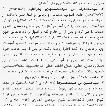
المراثی
، موجود در کتابخانۀ شورای ملی (سابق).
۲. سیدمحمدرضا بن سیدمحمدمهدی بحرالعلوم
(۱۱۸۹-۱۲۵۳ق /
۱۷۷۵-۱۸۳۷م)، فقیه، اصولی، محدث، و رجالی و تنها پسر بازمانده از
بحرالعلوم. برادر دیگرش سیدمحمد (۱۱۹۷-۱۲۰۰ق / ۱۷۸۳-۱۷۸۶م) در کودکی
درگذشت. او در نجف به دنیا آمد. در آغاز نزد پدر مراحل نخستین علوم و
ادبیات را طی کرد و پس از آن خارج فقه و اصول را نزد عالمانی چون
شیخ جعفر کاشف‎الغطاء (۱۱۵۶-۱۲۲۷ق / ۱۷۴۳-۱۸۱۲م)، شیخ محمدسعید
دینوری قرجه‌داغی، شیخ‌محمدتقی ملاکتاب و سیدمحمدالقصیر آموخت.
وی از عالمان یاد شده اجازۀ روایت یافت. او پس از پدر زعامت حوزۀ
نجف و مرجعیت دینی را به عهده گرفت. سیدمحمدرضا آثاری بر جای
نهاده است که برخی از آنها بدین شرح است:
کشف القناع فی
اصحاب‎الاجماع، خطی
؛
اصول‎ الفقه
، خطی؛
شرح‎الشرایع
؛
الفقه‌الاستدلالی
،
خطی؛
رسائل فی‎الاصول
، خطی؛
شرح لمعۀ
شهیدین، خطی، موجود در
کتابخانۀ دانشکدۀ حقوق و علوم سیاسی و اقتصادی تهران.
۳. سیدحسین بن سیدمحمدرضا
(۱۲۲۱-۱۳۰۶ق / ۱۸۰۶-۱۸۸۹م)، در نجف
زاده شد و در همان شهر پرورش یافت و مراحل علمی را پیمود. فقه و
اصول و کلام را نزد عالمان برجستۀ روزگارش مانند شیخ حسن فرزند
شیخ جعفر کاشف‎الغطاء، شیخ مرتضیٰ انصاری (۱۲۱۴- ۱۲۱۸ق /
۱۷۹۹-۱۸۶۴م) و میرزا‎ محمدحسن (مؤلف
جواهر
) (د ۱۲۶۶ق / ۱۸۵۰م)