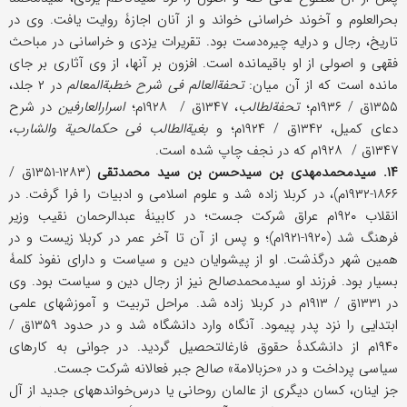
بحرالعلوم و آخوند خراسانی خواند و از آنان اجازۀ روایت یافت. وی در
تاریخ، رجال و درایه چیره‌دست بود. تقریرات یزدی و خراسانی در مباحث
فقهی و اصولی از او باقی‎مانده است. افزون بر آنها، از وی آثاری بر جای
مانده است که از آن میان:
تحفةالعالم فی شرح خطبةالمعالم
در ۲ جلد،
۱۳۵۵ق / ۱۹۳۶م؛
تحفةلطالب
، ۱۳۴۷ق / ۱۹۲۸م؛
اسرار‎العارفین
در شرح
دعای کمیل، ۱۳۴۲ق / ۱۹۲۴م؛ و
بغیةالطالب فی حکم‎الحیة والشارب
،
۱۳۴۷ق / ۱۹۲۸م که در نجف چاپ شده است.
۱۴. سیدمحمدمهدی بن سیدحسن بن سید محمدتقی
(۱۲۸۳-۱۳۵۱ق /
۱۸۶۶-۱۹۳۲م)، در کربلا زاده شد و علوم اسلامی و ادبیات را فرا گرفت. در
انقلاب ۱۹۲۰م عراق شرکت جست؛ در کابینۀ عبدالرحمان نقیب وزیر
فرهنگ شد (۱۹۲۰-۱۹۲۱م)؛ و پس از آن تا آخر عمر در کربلا زیست و در
همین شهر درگذشت. او از پیشوایان دین و سیاست و دارای نفوذ کلمۀ
بسیار بود. فرزند او سیدمحمدصالح نیز از رجال دین و سیاست بود. وی
در ۱۳۳۱ق / ۱۹۱۳م در کربلا زاده شد. مراحل تربیت و آموزشهای علمی
ابتدایی را نزد پدر پیمود. آنگاه وارد دانشگاه شد و در حدود ۱۳۵۹ق /
۱۹۴۰م از دانشکدۀ حقوق فارغ‎التحصیل گردید. در جوانی به کارهای
سیاسی پرداخت و در «حزب‎الامة» صالح جبر فعالانه شرکت جست.
جز اینان، کسان دیگری از عالمان روحانی یا درس‌خوانده‎های جدید از آل