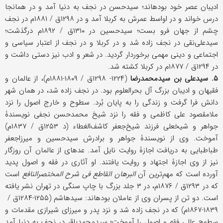
ادیبان عصر خود بوده‎اند؛ سیدحسن در نجف به دنیا آمد و در همانجا
درس خواند و در اواسط عمرش به کربلا آمد و در ۱۲۹۸ق / ۱۸۸۱م در نجف
چشم از جهان فرو بست؛ سیدحسین در ۱۳۱۰ق / ۱۸۹۲م درگذشت؛
سیدعلی‌نقی در نجف زاده شد و در کربلا و در نجف از اعتبار سیاسی و
اجتماعی و دینی مهمی برخوردار گردید. در شعر و ادب نیز دستی داشت و
در ۱۲۹۴ق / ۱۸۷۷م در کربلا کشته شد.
۵. سیدعلی بن سیدمحمدرضا
(۱۲۲۴- ۱۲۹۸ق / ۱۸۰۹-۱۸۸۱م)، از عالمان و
فقیهان و ادیبان بزرگ آل بحرالعلوم بود. در نجف زاده شد، در همان شهر
دانش فرا گرفت و زندگی را به پایان بُرد. سطوح و خارج اصول را نزد
ملامقصود علی کاظمی و فقه را نزد شیخ محمدحسن نجفی نویسندۀ
جواهر و شیخ‎علی فرزند شیخ‌جعفر کاشف‌الغطاء (د ۱۲۵۳ق / ۱۸۳۷م)
آموخت. وی از نویسندۀ جواهر و برادرش سیدحسین و میرزاجعفر
طباطبایی به دریافت اجازۀ روایت نایل آمد. عده‎ای از عالمان آن روزگار
نیز از وی اجازۀ اجتهاد و روایت یافتند. او آثاری در فقه و اصول پدید
آورده است که مهم‌ترین آن
البرهان القاطع فی شرح المختصرالنافع
است
که در ۱۲۹۳ق / ۱۸۷۶م، در ۳ جلد بزرگ با چاپ سنگی در تهران نشر یافته
است. دو تن از پسران وی از عاملان بوده‎اند: سیدهاشم (۱۲۵۵-۱۲۸۴ق /
۱۸۳۹-۱۸۶۷م) که در نجف زاده شد و نزد پدر و میرزای شیرازی مقدمات و
سطوح عالی فقه و اصول را آموخت؛ سیدمحمدباقر در نجف به دنیا آمد