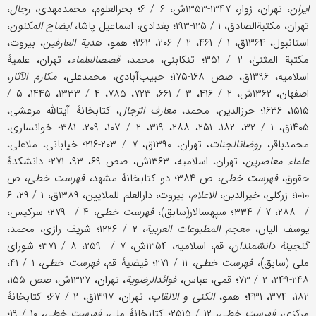
ایران
، تهران، زوار، ۱۳۴۷-۱۳۵۳ش، ۶ / ۶؛ بحرالعلوم، محمدمهدی،
رجال
،
تهران، مکتبةالصادق، ۱ / ۱۲۵-۱۹۳؛ بغدادی، اسماعیل پاشا،
ایضاح المکنون
،
استانبول، ۱۳۶۴ق، ۱ / ۴۶۱، ۲ / ۲۰۶، ۲۶۲؛ همو،
هدیة العارفین
، بیروت،
مکتبة المثنیٰ، ۲ / ۳۵۱؛ تنکابنی، محمد،
قصص‎العلماء
، تهران، علمیۀ
اسلامیه، ۱۳۹۶ق، صص ۱۶۸-۱۷۵؛ حبیب‌آبادی، محمدعلی،
مکارم الآثار
،
اصفهان، ۱۳۶۲ش، ۲ / ۴۱۶، ۳ / ۶۶۱، ۷۲۳، ۷۸۵، ۴ / ۱۳۳۳، ۱۴۴۵، ۵ /
۱۵۱۵، ۱۶۳۶؛ حرزالدین، محمد،
معارف الرّجال
، کتابخانۀ آیت‎الله مرعشی،
۱۴۰۵ق، ۱ / ۳۲، ۱۸۲، ۲۵۱، ۲۸۸، ۳۱۹، ۲ / ۱۰۷، ۲۰۹، ۳۸۱؛ خوانساری،
محمدباقر،
روضات‎الجنات
، تهران، ۱۳۹۰ق، ۷ / ۲۰۳-۲۱۶؛ خیابانی، ملاعلی،
علماء معاصرین
، تهران، اسلامیه، ۱۳۶۳ش، صص ۶۹، ۹۳، ۲۷۱؛ دانشکدۀ
حقوق،
فهرست خطی
، ص ۳۸۴؛ دو کتابخانۀ مشهد،
فهرست خطی
، ص
۱۰۱۰؛ زرکلی، خیرالدین،
الاعلام
، بیروت، دارالعلم للملایین، ۱۳۸۹ق، ۱ / ۲۹، ۶
/ ۲۸۸، ۷ / ۳۳۴؛ سپهسالار(سابق)،
فهرست خطی
، ۴ / ۲۷۹؛ سرکیس،
یوسف الیان،
معجم المطبوعات العربیة
، ۲ / ۱۲۲۶؛ شریف رازی، محمد،
گنجینۀ دانشمندان
، قم، اسلامیه، ۱۳۵۴ش، ۷ / ۲۵۹، ۸ / ۳۷۱؛ شورای
ملی (سابق)،
فهرست خطی
، ۱۱ / ۲۷۱؛ فیضیۀ قم،
فهرست خطی
، ۱ / ۴۱،
۲۴۸-۲۴۹، ۲ / ۷۳؛ قمی، عباس،
فوائد‎الرضویة
، تهران، ۱۳۲۷ش، صص ۱۵۵،
۱۸۲، ۳۷۴، ۴۳۱؛ همو،
الکنی و الالقاب
، تهران، ۱۳۹۷ق، ۲ / ۶۷؛ کتابخانۀ
مرکزی،
فهرست خطی
، ۱۲ / ۲۵۱۵؛ کتابخانۀ ملی،
فهرست خطی
، ۱۰ / ۱۹؛