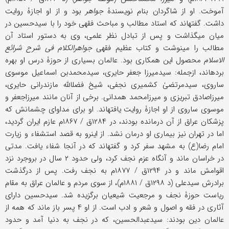
آموخت. او از شاگردان بنام نویسندۀ
جواهر
بود و از او اجازۀ روایت
داشت. گفته‎اند که استاد مطالب و مباحث فقهی خود را با سیدحسین در
میان می‎گذاشت و پس از تبادل نظر علمی، وی به دستور استاد آن
مطالب را می‎نوشت و کتاب عظیم فقهی
جواهرالکلام فی شرح شرائع
الاسلام
محصول این همکاری بود. عالمان بسیاری از حوزۀ درس او بهره
برده‎اند، ازجمله: سیدمیرزا جعفر حایری، سیدمحمدبن اسماعیل موسوی
ساروی، سیدمرتضیٰ کشمیری نجفی، شیخ فضل‎الله مازندرانی حایری،
میرزاصادق تبریزی و میرزا‎محمد همدانی. برخی از آنان مانند میرزاجعفر و
موسوی ساروی از او اجازۀ روایت یافته‎اند. او برای مداوای چشمانش که
پزشکان عراق از آن درمانده بودند، در ۱۲۸۴ق / ۱۸۶۷م عازم ایران گردید،
اما در تهران نیز بیماری او درمان نشد. از این‎رو به قصد استشفاء و زیارت
امام رضا(ع) به مشهد سفر کرد و گفته‎اند که در آنجا شفاء یافت. مدتی
در خراسان ماند و آنگاه عزم نجف کرد، ولی حدود ۲ سال در بروجرد نزد
اقوامش ماند و در ۱۲۹۴ق / ۱۸۷۷م به نجف رفت. پس از درگذشت
برادرش سیدعلی (د ۱۲۹۸ق / ۱۸۸۱م)، از سوی مردم و عالمان عراق به مقام
ریاست حوزۀ نجف و مرجعیت شیعیان برگزیده شد. سیدحسین دارای
آثاری در فقه و اصول و شعر و ادب است. از او ۴ پسر باز ماند که همه از
عالمان دین بودند: سیدعبدالحسین، که در نجف به دنیا آمد و حدود