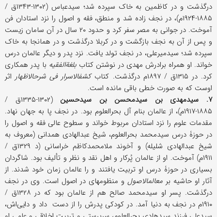
درگذشت و در کاظمین به خاک سپرده شد؛ سیدعباس (۱۳۰۲-۱۳۴۳ق /
۱۸۸۵-۱۹۲۴م)، در نجف زاده شد و منطق، فقه و اصول را نزد استادان فن
آموخت. در جوانی به مصر سفر کرد و حدود ۲۰ سال در آن سامان زیست
و پس از آن به نجف بازگشت و در کربلا درگذشت و در همانجا به خاک
سپرده شد؛ سیدمیرعلی، در نجف تولد یافت. نزد پدر و دیگر عالمان درس
خواند. او همراه برادرش مهدی در نوشتن کتاب
بلغةالفقیه
با پدر همکاری
کرد. در ۱۳۱۵ق / ۱۸۹۷م درگذشت. کتاب
کشف‎الاسرار ‎فی شرح‎الاظهار
اثر
اوست که به صورت خطی باقی ‎مانده است.
۷. سیدمهدی بن سیدمحسن بن سیدحسین
(۱۳۰۲-۱۳۳۵ق /
۱۸۸۵-۱۹۱۷م)، از عالمان بنام آل بحرالعلوم بود. در نجف پا به جهان نهاد.
مقدمات علوم را نزد استادان مربوط خواند و سطوح عالی فقه و اصول را
در حوزۀ درس سیدمحمد بحرالعلوم، شیخ عبدالهادی همدانی (معروف به
شیخ عبدالهادی شلیله) و آخوند ملامحمدکاظم خراسانی (د ۱۳۲۹ق /
۱۹۱۱م) آموخت. او از عالمان پُرکار و اهل نقد و نظر و تألیف بود. شاگردان
بسیاری در حوزۀ درس او تربیت یافتند و را عالمان زمان خود شدند. از
آثار او حاشیه بر
معالم‎الاصول
و منظومه‎ای در اصول است. وی در نجف
درگذشت. پسر او سیدمحمد صالح هم از عالمان بود که در ۱۳۲۸ق /
۱۹۱۰م در نجف به دنیا آمد. در کودکی پدرش را از دست داد و دایی‌اش،
سیدعلی فرزند سیدهادی بحرالعلوم، سرپرستی و تربیت اخلاقی و علمی او