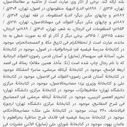
بلند ارائه کند. برخی از آثار وی عبارت است از حاشیه بر
معالم‎الاصول
،
تهران، ۱۳۱۶ق / ۱۸۹۸م؛
الدرة البهیة
منظومه‎ای در اصول، تهران، ۱۳۰۴ق /
۱۸۸۷م و چاپهای مکرر دیگر؛
الدرة المنظومة
، در فقه تهران، ۱۳۰۴ق /
۱۸۸۷م و چاپهای مکرر دیگر؛
الفوائد ‎فی مهمات‎الاصول
، تهران، ۱۲۷۱ق /
۱۸۵۴م؛
المنظومات فی الرجال
، به شعر، تهران، ۱۳۰۶ق / ۱۸۸۹م؛
الرجال
،
نجف، ۱۳۸۵ق / ۱۹۶۵م. برخی دیگر از آثار او که به صورت خطی به جا
مانده، عبارت است از
تحفةالکرام فی تاریخ مکة
و المسجدالحرام
، موجود
در کتابخانۀ مدرسۀ فیضیه قم؛
شرح‎الوافیة
، در اصول، موجود در کتابخانۀ
ملی، آستانۀ قم، سپهسالار (سابق) و آستان قدس رضوی؛
الفوائد الرجالیة
که با نام رجال چاپ شده است (نک‍:‍ مآخذ همین مقاله)؛
رسالة فی قصد
اربعة فراسخ
، موجود در کتابخانۀ آیت‎الله مرعشی، سامرا؛
المشکاة
موجود
در کتابخانۀ آستان قدس رضوی؛
الفوائد ‎فی الاصول
، موجود در کتابخانۀ
ملی و کتابخانۀ وزیری یزد؛
مصابیح‎الاصول
، موجود در کتابخانۀ مرکزی
دانشگاه تهران؛
مقاطیع‎الرثاء
، موجود در کتابخانۀ مرکزی دانشگاه تهران؛
تحریم العصیر الزبیبی
، موجود در کتابخانۀ آیت‎الله مرعشی قم؛
المصابیح
فی شرح المفاتیح
، موجود در کتابخانۀ مرکزی دانشگاه تهران؛
ارجوزة
فی‎الامامة
، ۳۶۰ بیت، موجود در کتابخانۀ ملی ملک؛
مصابیح‎الأحکام
،
موجود در کتابخانۀ مدرسۀ فیضیه قم؛
فائدة
، شرح مناظرۀ بحرالعلوم با
عالمان یهود، موجود در کتابخانۀ شورای ملی (سابق)؛
الاثنیٰ عشریات فی