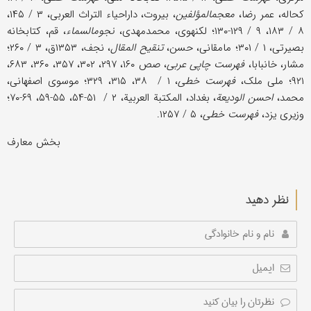
کحاله، عمر رضا،
معجم‎المؤلفین
، بیروت، داراحیاء التراث العربی، ۳ / ۱۴۵،
۸ / ۱۸۳، ۹ / ۱۲۹-۱۳۰؛ لکنهوی، محمدمهدی،
نجوم‎السماء
، قم، کتابخانه
بصیرتی، ۱ / ۳۰۱؛ مامقانی، حسن،
تنقیح المقال
، نجف، ۱۳۵۳ق، ۳ / ۲۶۰؛
مشار، خانبابا،
فهرست چاپی عربی
، صص ۱۶۰، ۲۹۷، ۳۰۲، ۳۵۷، ۳۶۰، ۶۸۳،
۹۲۱؛ ملی ملک،
فهرست خطی
، ۱ / ۳۸، ۳۱۵، ۳۲۹؛ موسوی اصفهانی،
محمد،
احسن الودیعة
، بغداد، المکتبة العربیة، ۲ / ۵۱-۵۴، ۵۵-۵۹، ۶۹-۷۰؛
وزیری یزد،
فهرست خطی
، ۵ / ۱۲۵۷.
بخش معارف
نظر دهید