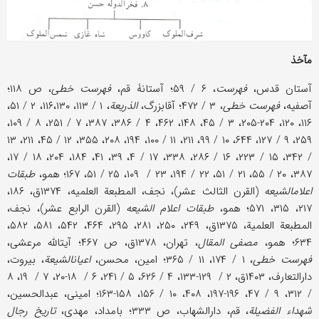
مآخذ
آستان قدس،
فهرست
، ۶ / ۵۹؛ آستانۀ قم،
فهرست خطی
، ص ۱۱۸؛
آصفیه،
فهرست خطی
، ۳ / ۴۷۲؛ آقابزرگ،
الذریعة
، ۱ / ۱۱۳، ۱۱۶،۱۳۰، ۲ / ۵۱،
۱۱۶، ۱۲۰، ۲۰۴-۲۰۵، ۳ / ۴۵، ۱۴۸، ۴۶۲، ۴ / ۳۸۶، ۳۸۷، ۷ / ۲۵۱، ۸ / ۱۰۹،
۲۵۹، ۹ / ۱۲۷، ۶۴۴، ۱۰ / ۹۹، ۲۱۱، ۱۱ / ۱۰۰، ۱۹۴، ۲۰۸، ۳۵۵، ۱۲ / ۴۵، ۲۱۱، ۱۳
/ ۳۴۲، ۱۵ / ۲۲۳، ۱۶ / ۲۸۶، ۳۳۸، ۱۷ / ۴، ۳۹، ۴۱، ۱۸۴، ۲۰۴، ۱۸ / ۱۷،
۳۸۷، ۲۰ / ۵۵، ۲۱ / ۵۱، ۲۲ / ۱۹۴، ۲۳ / ۱۰۹، ۲۵ / ۵۱، ۱۶۷؛ همو،
طبقات
اعلام‎الشیعه
(القرن الثالث عشر)، نجف، المطبعة العلمیه، ۱۳۷۴ق، ۱۸۶،
۲۱۷، ۳۱۵، ۵۷۱؛ همو،
طبقات اعلام الشیعه
(القرن الرابع عشر)، نجف،
المطبعة العلمیة، ۱۳۷۵ق، ۲۴۹، ۲۵۰، ۲۸۱، ۲۹۵، ۴۶۴، ۵۴۲، ۵۸۱، ۵۸۲،
۶۳۴؛ همو،
مصفی المقال
، تهران، ۱۳۷۸ق، ص ۴۶۷؛ آیت‎الله مرعشی،
فهرست خطی
، ۱ / ۱۷۴، ۱۱ / ۳۶۵؛ امین، محسن،
اعیان‎الشیعة
، بیروت،
دارالتعارف، ۱۴۰۳ق، ۲ / ۱۲۹-۱۳۳، ۴ / ۶۲۶، ۵ / ۲۴۱، ۶ / ۱۸-۲۰، ۷ / ۱۹، ۸
/ ۳۱۲، ۹ / ۴۷، ۱۹۶-۱۹۷، ۴۰۸، ۱۰ / ۱۵۶، ۱۵۸-۱۶۳؛ امینی، عبدالحسین،
شهداء الفضیلة
، قم، دارالشهاب، ص ۳۳۳؛ بامداد، مهدی،
تاریخ رجال