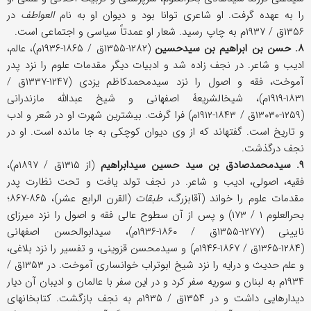
را به عهده گرفت. او شاعری توانا بود و دیوان او به نام
العواطف
در
۱۳۵۶ق / ۱۹۳۷م به چاپ رسید. شعار او عمدتاً سیاسی و اجتماعی است.
۸. حسن بن ابراهیم بن سیدحسین
(۱۲۸۲-۱۳۵۵ق / ۱۸۶۵-۱۹۳۶م)، عالم،
ادیب و شاعر. در نجف زاده شد و ادبیات دیگر مقدمات علوم را نزد پدر
آموخت، فقه و اصول را نزد سیدمحمدکاظم یزدی (۱۲۴۷-۱۳۳۷ق /
۱۸۳۱-۱۹۱۹م)، شیخ‎الشریعۀ اصفهانی و شیخ عبدالله مازندرانی
(۱۲۵۹-۱۳۰۳۰ق / ۱۸۴۳-۱۹۱۲م) فرا گرفت. بیشترین شهرت او در شعر و ادب
و تاریخ است. گفته‎اند که از وی دیوان کوچکی به جا مانده است. او در
نجف درگذشت.
۹. سیدمحمدصادق بن سید حسین سیدابراهیم
(از ۱۳۱۵ق / ۱۸۹۷م)،
فقیه، اصولی، ادیب و شاعر. در نجف تولد یافت و تحت نظارت پدر
مقدمات علوم را خواند (آقابزرگ،
طبقات
(القرن الرابع عشر)، ۸۶۵-۸۶۷؛
بحرالعلوم ۱ / ۱۷۳) و پس از آن سطوح عالی فقه و اصول را نزد میرزای
نایینی (۱۲۷۷-۱۳۵۵ق / ۱۸۶۰-۱۹۳۶م)، سیدابوالحسن اصفهانی
(۱۲۸۴-۱۳۶۵ق / ۱۸۶۷-۱۹۴۶م) و سیدمحسن قزوینی، و تفسیر را نزد بلاغی،
و علم حدیث و درایه را نزد شیخ ابوتراب خوانساری آموخت. در ۱۳۵۳ق /
۱۹۳۴م به لبنان و سوریه سفر کرد و در این سفر با عالمان و ادیبان آن دیار
دیدارهایی داشت و در ۱۳۵۴ق / ۱۹۳۵م به نجف بازگشت. کتابخانه‎ای