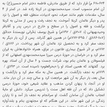
۶۲۴-۶۷۰ م) قرار دارد که از طریق مادرش، فاطمه دختر امام حسین(ع) به
آن امام منسوب است. سیدمحمدمهدی در کربلا زاده شد. در کمتر از ۴
سال، مقدمات علوم مانند صرف، نحو، ادبیات، منطق، فقه و اصول را نزد
پدر و دیگر عالمان کربلا آموخت. به نجف رفت و پس از مدتی به کربلا
برگشت و فقه و اصول را در سطح و خارج در درس پدر و آقاباقر
وحیدبهبهانی (د ۱۲۰۷ق / ۱۷۹۲م) و شیخ یوسف بَحْرانی نویسندۀ حدائق
(۱۱۰۷-۱۱۸۶ق / ۱۶۹۵-۱۷۷۲م) در همین شهر گذراند. پس از آن، بار دیگر به
نجف سفر کرد و به تحصیل نزد عالمان آن شهر پرداخت. در ۱۱۸۶ق /
۱۷۷۲م، بر اثر شیوع بیماری طاعون در عراق، همراه خانواده‎اش به ایران
سفر کرد و در خراسان در حوزۀ درس میرزا ‎سیدمحمدمهدی اصفهانی که از
فیلسوفان و عالمان بنام بود، شرکت جست و ۶ سال از آن استاد بهره
برد. گفته‎اند که همین استاد او را «بحرالعلوم» نامیده است. در ۱۱۹۳ق /
۱۷۷۹م به نجف بازگشت. در همین سال به مکه سفر کرد و بازگشت و
سال بعد، بار دیگر به آن شهر مراجعت کرد و سالی چند در آن دیار ماند.
او در آنجا، با پنهان کردن مذهب و عقاید شیعی خود، حوزۀ درسی
تشکیل داد که در آن فقه اهل سنت را تدریس می‎کرد. دانش او مایۀ
اعجاب عالمان آن سامان گشت. او سرانجام به نجف باز آمد و تا پایان
زندگی در این شهر ماند. در این هنگام که او مجتهدی بنام و بلندآوازه
بود، با مرگ استادش وحید بهبهانی، بر مرجعیت و زعامت بی‎رقیب عراق و