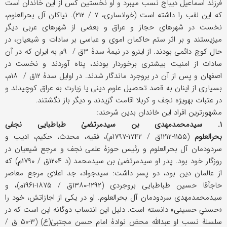
فرزند اسماعیل دیباج نسب می‎برد و او نخستین کس از این خاندان است
که این لقب را داشته است (خوانساری، ۷ / ۲۱۲). نیاکان آل بحرالعلوم،
نخست در شهرهای حجاز و عراق و بعضی از شهرهای عربی دیگر
می‎زیستند و بر اثر ستم حاکمان اموی و عباسی بر سادات و شیعیان، در
حال کوچ دائمی بودند. از این‎رو در نیمۀ سدۀ ۳ق / ۹م به ایران که در آن
سادات از امنیت بیشتری برخوردار بودند، پناه آوردند و نخست در
اصفهان و پس از آن در بروجرد ماندگار شدند. در اوایل سدۀ ۱۲ق / ۱۸م،
بسیاری از اینان به قصد تحصیل علوم دینی یا زیارت به عراق کوچیدند و
در عتبات به‎ویژه نجف و کربلا اقامت گزیدند و دیگر باز نگشتند.
مشهورترین افراد این خاندان بدین شرحند:
۱. سیدمحمدمهدی بن سیدمرتضیٰ طباطبایی نجفی
بحرالعلوم
(۱۱۵۵-۱۲۱۲ق / ۱۷۴۲-۱۷۹۷م)، فقیه، محدث، حکیم، ادیب و
سردودمان آل بحرالعلوم و رئیس حوزۀ علمی نجف و مرجع شیعیان در
روزگار خود بود. پدر او سیدمرتضیٰ بن سیدمحمد (د ۱۲۰۴ق / ۱۷۹۰م) که
از عالمان دین بود، دو پسر داشت: سیدجواد، جد اعلای مرجع معاصر
حاج‎آقا حسین طباطبایی بروجردی (۱۲۹۲-۱۳۸۰ق / ۱۸۷۵-۱۹۶۱م)، و
سیدمحمدمهدی سردودمان آل بحرالعلوم. او در یکی از اجازاتش، خود را
«حسنیِ حسینی» دانسته است. دلیل این انتساب دوگانه این است که در
سلسلۀ نسب او عبدالله محض نوادۀ امام حسن مجتبیٰ(ع) (۳-۵۰ ق /