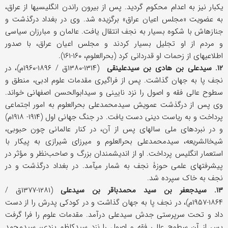
یک‎بار نیز به اعدام محکوم گردید. پس از بیرون راندن انگلیسیها از عراق،
به عضویت «مجلس اعیان عراق» برگزیده شد. وی در بغداد درگذشت و
جنازه‎اش با شکوه بسیار به نجف انتقال یافت. عالمان و مبارزان سیاسی
و مردم از او تجلیل بسیار کردند و مجلس اعیان عراق، با صدور
اطلاعیه‎ای از زحمات او قدردانی کرد (بحرالعلوم، ۱۶۰-۱۶۱).
۱۲. سیدعلی بن هادی بن سیدعلی‎نقی
(۱۳۱۴-۱۳۸۰ق / ۱۸۹۶-۱۹۶۰م)، در
نجف پا به جهان گذاشت. پس از فراگیری مقدمات علوم ادبی، منطق و
سطوح عالی فقه و اصول را نزد نایینی و سیدابوالحسن اصفهانی خواند.
وی پس از درگذشت عمویش سیدمحمدعلی بحرالعلوم به امور اجتماعی
پرداخت و به ریاست دینی دست یافت. در جنگ جهانی اول (۱۹۱۴- ۱۹۱۸م)
و در نبردهای ملی سالهای پس از آن، در کنار عالمانی چون حبوبی،
شیخ‎الشریعه، سیدمحمدعلی بحرالعلوم و میرزای شیرازی به پیکار با
استعمار انگلیس پرداخت. او از اندیشمندان بزرگ و صاحب‌نظر و مؤثر در
پیشرفتهای علمی حوزۀ نجف به شمار می‎آمد. در بغداد درگذشت و در
نجف به خاک سپرده شد.
۱۳. سیدجعفر بن سید محمدباقر بن سیدعلی
(۱۲۸۱-۱۳۷۷ق /
۱۸۶۴-۱۹۵۷م)، در نجف پا به جهان گذاشت و در کودکی پدرش را از دست
داد و تحت سرپرستی جدش سیدعلی درآمد. مقدمات علوم را فرا گرفت
پس از آن سطوح عالی فقه و اصول را نزد سیدکاظم یزدی، سیدمحمد