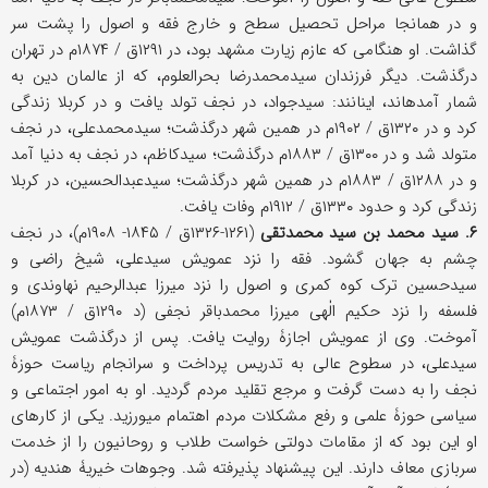
و در همانجا مراحل تحصیل سطح و خارج فقه و اصول را پشت سر
گذاشت. او هنگامی که عازم زیارت مشهد بود، در ۱۲۹۱ق / ۱۸۷۴م در تهران
درگذشت. دیگر فرزندان سیدمحمدرضا بحرالعلوم، که از عالمان دین به
شمار آمده‎اند، اینانند: سیدجواد، در نجف تولد یافت و در کربلا زندگی
کرد و در ۱۳۲۰ق / ۱۹۰۲م در همین شهر درگذشت؛ سیدمحمدعلی، در نجف
متولد شد و در ۱۳۰۰ق / ۱۸۸۳م درگذشت؛ سیدکاظم، در نجف به دنیا آمد
و در ۱۲۸۸ق / ۱۸۸۳م در همین شهر درگذشت؛ سیدعبدالحسین، در کربلا
زندگی کرد و حدود ۱۳۳۰ق / ۱۹۱۲م وفات یافت.
۶. سید محمد بن سید محمدتقی
(۱۲۶۱-۱۳۲۶ق / ۱۸۴۵- ۱۹۰۸م)، در نجف
چشم به جهان گشود. فقه را نزد عمویش سیدعلی، شیخ راضی و
سیدحسین ترک کوه کمری و اصول را نزد میرزا ‎عبدالرحیم نهاوندی و
فلسفه را نزد حکیم الٰهی میرزا‎ محمدباقر نجفی (د ۱۲۹۰ق / ۱۸۷۳م)
آموخت. وی از عمویش اجازۀ روایت یافت. پس از درگذشت عمویش
سیدعلی، در سطوح عالی به تدریس پرداخت و سرانجام ریاست حوزۀ
نجف را به دست گرفت و مرجع تقلید مردم گردید. او به امور اجتماعی و
سیاسی حوزۀ علمی و رفع مشکلات مردم اهتمام می‎ورزید. یکی از کارهای
او این بود که از مقامات دولتی خواست طلاب و روحانیون را از خدمت
سربازی معاف دارند. این پیشنهاد پذیرفته شد. وجوهات خیریۀ هندیه (در