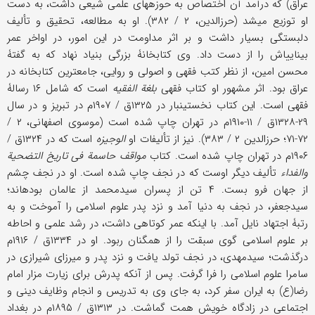
عراق) که درآمد آن اختصاص به حوزه‎های علمی شیعی داشت، به دست
او توزیع می‎شد (حرزالدین، ۲ / ۳۸۲). او به مطالعه، تحقیق و تألیف
دلبستگی بسیار داشت و بر اثر مداومت در این امور، در اواخر عمر
بینایی‎اش را از دست داد. وی کتابخانۀ بزرگی بنیاد نهاد که به گفتۀ
محسن امین، از نظر کتب فقهی و اصولی و روایی، جامع‎ترین کتابخانه در
عراق بود. اثر مشهور او کتاب فقهی
بلغة الفقیه
است که شامل ۱۶ رسالۀ
فقهی است. این کتاب نخستین‎بار در ۱۳۲۵ق / ۱۹۰۷م در تبریز و در سال
۲۹-۱۳۲۸ق / ۱۱-۱۹۱۰م در تهران چاپ شده است (موسوی اصفهانی، ۲ /
۷۲-۷۱؛ حرزالدین ۲ / ۳۸۳). نیز از تألیفات او
الوجیزه
است که در ۱۳۲۴ق /
۱۹۰۶م در تهران چاپ شده است. کتاب
مواقف حاسمة فی تاریخ التضحیة
و‎الفداء
تألیف دیگر اوست که در نجف چاپ شده است. او در نجف چشم
از جهان فرو بست. ۴ تن از پسران سیدمحمد از عالمان بوده‎اند؛
سیدجعفر، در نجف به دنیا آمد و نزد پدر علوم اسلامی را آموخت و به
رتبۀ اجتهاد نایل آمد. با اینکه عمر کوتاهی داشت، در رشد علمی و احاطه
بر علوم اسلامی گوی سبقت را از همگنان ربود. او در ۱۳۳۴ق / ۱۹۱۶م
درگذشت؛ سیدمهدی، در نجف تولد یافت و نزد پدر و میرزای شیرازی در
سامرا علوم اسلامی را فرا گرفت. پس از آنکه پدرش برای زیارت مزار امام
رضا(ع) به ایران سفر کرد، به جای وی به تدریس و انجام وظایف دینی و
اجتماعی در زادگاه خویش همت گماشت. در ۱۳۱۳ق / ۱۸۹۵م در بغداد