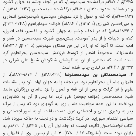
۱۳۲۵ق / ۱۹۰۷م درگذشت؛ سیدموسیٰ، که در نجف چشم به جهان گشود
و در همانجا حدود ۱۳۲۰ق / ۱۹۰۲م درگذشت؛ سیدمحسن (۱۲۴۷- ۱۳۱۸ق /
۱۸۳۱-۱۹۰۰م)، که فقه و اصول را نزد عمویش سیدعلی، شیخ‎مرتضیٰ انصاری
و میرزاحسن شیرازی (د ۱۳۱۲ق / ۱۸۹۴م) خواند؛ سیدابراهیم (۱۲۴۸- ۱۳۱۹ق
/ ۱۸۳۲-۱۹۰۱م) که در نجف چشم به جهان گشود و تفسیر، فقه، اصول،
کلام و ادبیات را از پدر آموخت. بیش‌ترین شهرت سیدحسین در شعر و
ادب است، تا آنجا که او را در این فن همتای سیدرضی (د ۴۰۴ق / ۱۰۱۳م)
دانسته‎اند. مجموعۀ اشعار او توسط فرزندش سیدحسن بحرالعلوم گرد
آمده است که بخشی از آن به کوشش شاگردش شیخ علی شرقی در
۱۳۳۲ق / ۱۹۱۴م در لبنان چاپ شده است.
۴. سیدمحمدتقی بن سیدمحمدرضا
(۱۲۱۹-۱۲۸۹ق / ۱۸۰۴-۱۸۷۲م)، از
فقیهان بنام آل بحرالعلوم بود. در نجف پا به جهان نهاد. نزد پدر مقدمات
علوم را فرا گرفت و پس از آن فقه و اصول را نزد عالمان روزگارش مانند
شیخ محمدحسن (مؤلف
جواهر
) طی کرد، اما پس از آن به کشاورزی
پرداخت. با این همه موقعیت علمی وی به گونه‎ای بود که پس از مرگ
پدر به رهبری دینی و اجتماعی عراق دست یافت. او به امور اجتماعی و
سیاسی اهتمام می‎ورزید. در کربلا درگذشت و در نجف به خاک سپرده شد.
کتاب
قواعدالاصول
تألیف اوست که جلد اول آن را در ۱۲۴۵ق / ۱۸۲۹م به
پایان برده است. (
الذریعة
، ۱۷ / ۱۷۸). ۳ تن از پسران وی از فقیهان و