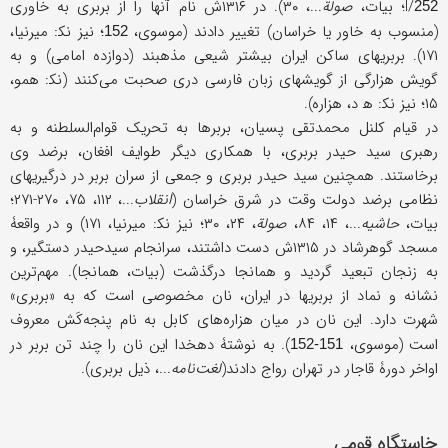
I/
؛ بیات،
صولة
...، ۳۰). در ۱۳۱۶ش نام آنها را از بربری به خاوری
252
(منسوب به خاور یا خراسان) تغییر دادند (موسوی،
؛ نیز نک‍: میرنیا،
152
۱۷۱). بربریهای ساکن ایران بیشتر شیعی مذهبند (دوازده امامی) و به
گویش هزارگی از گویشهای زبان فارسی دری صحبت می‌کنند (نک‍: همو،
۱۵؛ نیز نک‍‍: ﻫ د، هزاره).
در قیام کلنل محمدتقی پسیان، بربرها به تحریک قوام‌السلطنه و به
رهبری سید حیدر بربری، با همکاری دیگر طوایف افغان، برضد وی
برخاستند. همچنین سید‍‍‍‍ حیدر بربری و جمعی از سران بربر در درگیریهای
نظامی برضد دولت وقت در شرق خراسان (
انقلاب
...، ۱۱۲، ۷۵، ۲۷۰-۲۷۱؛
بیات،
حاشیه
...، ۱۴، ۸۴،
صولة
، ۲۴، ۳۰؛ نیز نک‍‍: میرنیا، ۱۷۱) و در واقعۀ
مسجد گوهرشاد در ۱۳۱۵ش دست داشتند، سرانجام سیدحیدر دستگیر، و
به زنجان تبعید گردید و همانجا درگذشت (بیات، همانجا). مهم‌ترین
نشانه و نماد از بربریها در ایران، نان مخصوصی است که به «بربری»
شهرت دارد. این نان در میان هزاره‌های کابل به نام پنجه‌کَش معروف
است (موسوی،
). به نوشتۀ دهخدا این نان را چند تن بربر در
151-152
اواخر دورۀ قاجار در تهران رواج دادند(
لغت‌نامه
...، ذیل بربری).
خاستگاه قومی