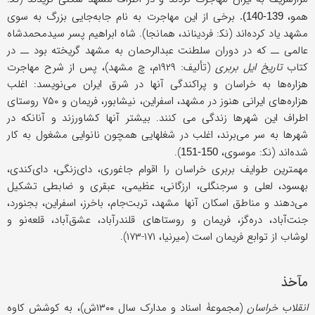
همو،
برخی از این مهاجرت به نام جابه‌جایی بزرگ به سوی
139-140).
مشهد یاد کرده‌اند (نک‍: فردیناند، همانجا). شاه ابراهیم پسر سیدمحمدشاه
عالمی ــ که در دوران سلطنت عبدالرحمان به مشهد گریخته بود ــ در
کتاب
تاریخ ایل بربری
(تألیف: ۱۹۲۹م، چ مشهد)، پس از شرح مهاجرت
هزاره‌ها به خراسان و پراکندگی آنها در شرق ایران می‌نویسد: اغلب
هزاره‌های ایرانی هنوز در مشهد، اسفراین، نیشابور، فریمان و ۷۵۰ روستای
اطراف این شهرها زندگی می کنند. بیشتر آنها کشاورزند و آنانکه در
شهرها به سر می‌برند، اغلب در شغلهایی همچون نانوایی مشغول به کار
شده‌اند (نک‍‍: موسوی،
).
150-151
مهمترین طوایف بربری خراسان را اقوام جاغوری، دای‌زنگی، دای‌کندی،
بهسود، لعلی و سرجنگلی، ارزگانی، عظیمی، عبقری و ضابطی تشکیل
می‌دهند و مناطق اسکان آنها مشهد، تربت‌جام، باخرز، اسفراین، بجنورد،
جنت‌آباد، دره‌گز، فریمان و روستاهای قلندرآباد، عشق‌آباد، قلعه‌نو و
لوشاب از توابع فریمان است (میرنیا، ۱۷۱-۱۷۳).
مآخذ
انقلاب خراسان
(مجموعۀ اسناد و مدارک سال ۱۳۰۰ش)، به کوشش کاوه