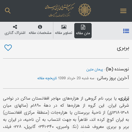
تصاویر مقاله
مشخصات مقاله
اشتراک گذاری
متن مقاله
بربری
نویسنده (ها)
:
پیمان متین
آخرین بروز رسانی
:
سه شنبه 20 خرداد 1399
تاریخچه مقاله
بَربَری،
یا بربر، نام گروهی از هزاره‌های مهاجر افغانستان ساکن در نواحی
شرقی ایران. این گروه از هزاره‌ها که در دهۀ ۱۸۹۰م (سالهای میان
۱۳۰۸-۱۳۱۸ق) از ناحیۀ بربرستان یا هزاره‌جات (منطقۀ مرکزی افغانستان)
به ایران کوچ کرده اند، ظاهراً به جهت انتساب به آن ناحیه، در ایران به
بربر و بربری معروف شدند (نک‍‍: وامبری، ۳۴۰-۳۴۱؛ گابریل، ۲۲۸؛ فیلد،