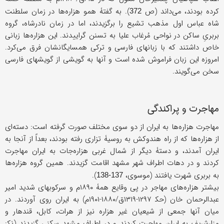
کرده بودند، می‌داند (ص
). به گفتۀ همو هزاره‌ها در زمان سلطنت
372
شاه عباس اول مذهب تشیع را برگزیدند، اما در زمان نادرشاه، گروه
بربریِ ساکن در نواحی مُرغاب علیا به تسنن گراییدند. این هزاره‌ها زبانی
خاص داشتند که با زبانهای فارسی و ترکی همسایگانشان فرق می‌کرد.
امروزه این زبان فراموش شده است و آنها به گویشی از گویشهای فارسی
سخن می‌گویند.
مهاجرت و پراکندگی
مهاجرت هزاره‌ها به ایران از دو سوی مختلف صورت گرفته است: دسته‌ای
از هزاره‌ها که از راه هندوکش به روسیۀ تزاری رفته بودند، بعداً از آنجا به
ایران آمدند، و دستۀ دیگر از شمال غربی هزاره‌جات به ایران مهاجرت
کردند و در دهات اطراف شهر مشهد اقامت گزیدند. همین گروه هزاره‌ها
به بربری شهرت یافتند (موسوی،
).
137-138
بیشتر هزاره‌های مهاجر در پی وقایع همۀ ۱۸۹۰م و سرکوبهای شدید امیر
عبدالرحمان خان (حک‍ ۱۲۹۷-۱۳۱۹ق/۱۸۸۰-۱۹۰۱م) به ایران روی آوردند. در
میان آنها جمعی از شیعیان غیر هزاره نیز از هرات، کابل، قندهار و
مزارشریف به ایران مهاجرت کردند و در اطراف مشهد سکنی گزیدند (نک‍: