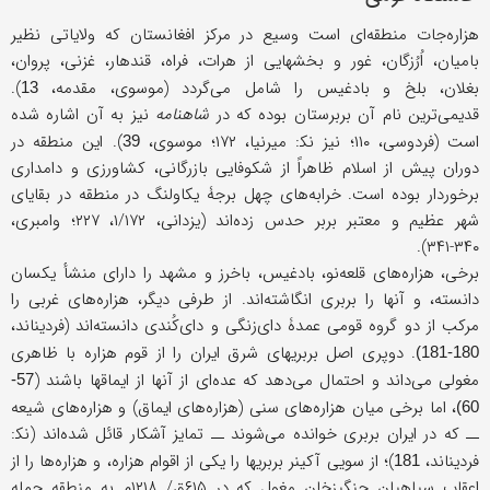
هزاره‌جات منطقه‌ای است وسیع در مرکز افغانستان که ولایاتی نظیر
بامیان، اُرُزگان، غور و بخشهایی از هرات، فراه، قندهار، غزنی، پروان،
بغلان، بلخ و بادغیس را شامل می‌گردد (موسوی، مقدمه،
).
13
قدیمی‌ترین نام آن بربرستان بوده که در
شاهنامه
نیز به آن اشاره شده
است (فردوسی، ۱۱۰؛ نیز نک‍: میرنیا، ۱۷۲؛ موسوی،
). این منطقه در
39
دوران پیش از اسلام ظاهراً از شکوفایی بازرگانی، کشاورزی و دامداری
برخوردار بوده است. خرابه‌های چهل برجۀ یکاولنگ در منطقه در بقایای
شهر عظیم و معتبر بربر حدس زده‌اند (یزدانی، ۱/۱۷۲، ۲۲۷؛ وامبری،
۳۴۰-۳۴۱).
برخی، هزاره‌های قلعه‌نو، بادغیس، باخرز و مشهد را دارای منشأ یکسان
دانسته، و آنها را بربری انگاشته‌اند. از طرفی دیگر، هزاره‌های غربی را
مرکب از دو گروه قومی عمدۀ دای‌زنگی و دای‌کُندی دانسته‌اند (فردیناند،
. دوپری اصل بربریهای شرق ایران را از قوم هزاره با ظاهری
180-181)
مغولی می‌داند و احتمال می‌دهد که عده‌ای از آنها از ایماقها باشند (
57-
، اما برخی میان هزاره‌های سنی (هزاره‌های ایماق) و هزاره‌های شیعه
60)
ــ که در ایران بربری خوانده می‌شوند ــ تمایز آشکار قائل شده‌اند (نک‍‍:
فردیناند،
)؛ از سویی آکینر بربریها را یکی از اقوام هزاره، و هزاره‌ها را از
181
اعقاب سپاهیان چنگیزخان مغول که در ۶۱۵ق/ ۱۲۱۸م به منطقه حمله