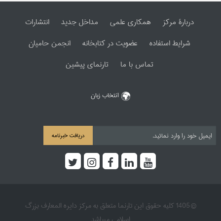
دربارۀ مرکز
همکاری علمی
مداخل جدید
انتشارات
شرایط استفاده
عضویت در کتابخانه
انجمن حامیان
تماس با ما
تارنمای پیشین
انتخاب زبان
دریافت خبرنامه
© 1405 کلیه حقوق این تارنما متعلق به مرکز دایره المعارف بزرگ
اسلامی میباشد