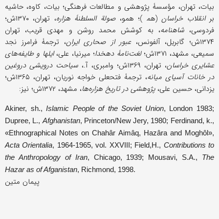
بیات، تهران، مؤسسۀ پژوهشی و مطالعات فرهنگی؛ بیات، کاوه، حاشیه
بر
انقلاب خراسان
(هم‍‌ )؛ همو،
صولة السلطنۀ هزاره
، تهران، ۱۳۷۰ش؛
فردوسی،
شاهنامه
، به کوشش محمد روشن و مهدی قریب، تهران
۱۳۷۴ش؛ گابریل، آلفونس،
عبور از صحاری ایران
، ترجمۀ فرامرز نجد
سمیعی، مشهد، ۱۳۷۱ش؛
لغت‌نامۀ دهخدا
؛ میرنیا، علی،
ایلها و طایفه‌های
عشایری
خراسان
، تهران، ۱۳۶۹ش؛ وامبری، آ.،
سیاحت درویشی دروغین
در خانات آسیای میانه
، ترجمۀ فتحعلی خواجه نوریان، تهران، ۱۳۶۵ش؛
یزدانی، حسین علی،
پژوهشی در تاریخ هزاره‌ها
، مشهد، ۱۳۷۲ش؛ نیز:
Akiner, sh.,
Islamic People of the Soviet Union
, London 1983;
Dupree, L.,
Afghanistan
, Princeton/New Jery, 1980; Ferdinand, k.,
«Ethnographical Notes on Chahâr Aimâq, Hazâra and Moghôl»,
Acta Orientalia
, 1964-1965, vol. XXVIII; Field,H.,
Contributions to
the Anthropology of Iran
, Chicago, 1939; Mousavi, S.A.,
The
Hazar as of Afganistan
, Richmond, 1998.
پیمان متین