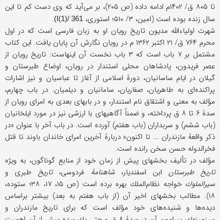
تا ۸۰۵ ق/ ۱۴۰۲م ادامه داده (ص ۲۰۵)، بر می‌آید كه وی دست كم تا این
سال زنده بوده است (امین، ۳/ ۵۱۰؛ استوری،
.
I(1)/ 361)
شهرت اولیاءالله مدیون تاریخ رویان او به زبان فارسی است كه در اول
محرم ۷۶۴ ق/ ۲۱ اكتبر ۱۳۶۲ م در رویان نگارش آن پایان یافت. این كتاب
مشتمل بر ۷ باب است كه ۳ باب نخست آن اینهاست: تاریخ رویان از
عصر فریدون، پادشاهان محلی استندار در رویان، اوضاع طبرستان و
گیلان در ایام ساسانیان، دورۀ اسلامی از آغاز تا عباسیان و نیز اشارات
پراكنده‌ای به طاهریان، صفاریان، سامانیان و دیلمیان. در باب چهارم،
مؤلف به معنی و اشتقاق نام استندار، و در بابهای بعدی به امرای رویان از
سدۀ ۶ تا ۸ ق پرداخته، و ضمناً آگاهیهای با ارزشی نیز در مورد ایلخانیان
(باب ششم) و سربداران (باب هفتم) آورده است. در باب آخر با عنوان «در
ذكر واقعۀ مازندران ... تا اكنون» دربارۀ آخرین امرای خاندان باوند تا قتل
فخرالدوله حسن سخن رانده است.
مؤلف در تألیف بخشهای پیش از زمان خود از منابع گوناگون، به ویژه
تاریخ
طبرستان
ابن اسفندیار،
شاهنامۀ
فردوسی،
تاریخ
طبری و
سیرالملوك
خواجه نظام‌الملك بهره برده است (ص ۱۵، ۱۷، ۳۸؛ ستوده،
۱۸). مطالب بخشهای اخیر آن (از باب هفتم به بعد) بیشتر براساس
دیده‌ها و شنیده‌های خود مؤلف است كه برای تاریخ مازندران و
سرزمینهای پیرامون آن در سدۀ ۸ ق و حتى یك سده پیش از آن اهمیت