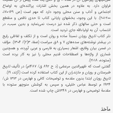
فراوان دارد. به علاوه در همین بخش اشارات پراكنده‌ای به اوضاع
اجتماعی و آداب و سنن محلی وجود دارد كه مهم است (ص ۱۶۹-۱۷۰،
۲۰۰-۲۰۱). با این وجود، بخشهای پایانی كتاب تا حدی ناقص و منقطع
است و حتى سالهای ذكر شده نیز درست نمی‌نماید و بدین سبب، در
انتساب آن به اولیاءالله جای تردید است.
نثر كتاب
تاریخ رویان
نسبتاً ساده و روان است و از تكلف و لفاظی رایج
در بیشتر نوشته‌های سده‌های ۷ و ۸ق مبراست (صفا، ۳(۲)/ ۱۳۰۴). مؤلف
در ضمن بیان وقایع، اشعار بسیاری به فارسی و عربی آورده، و همچنین
شماری از واژه‌ها و اصطلاحات قدیم محلی را نیز به كار برده است
(ستوده، ۱۸-۲۱).
گفتنی است كه ظهیرالدین مرعشی (د ح ۸۹۲ ق/ ۱۴۸۷م) در تألیف
تاریخ
طبرستان و رویان و مازندران
از این كتاب استفاده كرده است (آژند، ۱۹).
تاریخ رویان
ابتدا بدون مقدمه و توضیحات كافی و فهارس در ۱۳۱۳ ش/
۱۹۳۴ م توسط عباس خلیلی، و سپس به كوشش منوچهر ستوده با
مقدمۀ توضیحی و فهارس در ۱۳۴۸ش چاپ شده است.
مآخذ