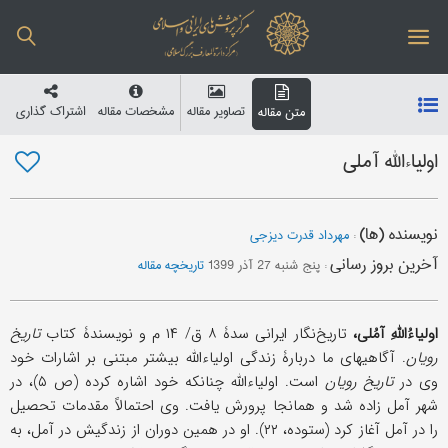
تصاویر مقاله
مشخصات مقاله
اشتراک گذاری
متن مقاله
اولیاءالله آملی
نویسنده (ها)
:
مهرداد قدرت دیزجی
آخرین بروز رسانی
:
پنج شنبه 27 آذر 1399
تاریخچه مقاله
اولیاءُاللّٰهِ آمُلی،
تاریخ‌نگار ایرانی سدۀ ۸ ق/ ۱۴ م و نویسندۀ كتاب
تاریخ
رویان
. آگاهیهای ما دربارۀ زندگی اولیاءالله بیشتر مبتنی بر اشارات خود
وی در
تاریخ رویان
است. اولیاءالله چنانک‍ه خود اشاره كرده (ص ۵)، در
شهر آمل زاده شد و همانجا پرورش یافت. وی احتمالاً مقدمات تحصیل
را در آمل آغاز كرد (ستوده، ۲۲). او در همین دوران از زندگیش در آمل، به