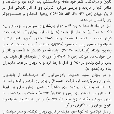
تاریخ و سرگذشت شهر خود علاقه و دلبستگی پیدا كرده بود و مشاهد و
مقابر آنجا را بازدید و بررسی می‌كرد. گزارش وی از آثار تاریخی آمل در
تاریخ رویان
(ص ۴۷- ۴۸، ۱۱۴، ۱۵۵-۱۵۶) روحیۀ كنجكاو و جست‌وجوگر
وی را نشان می‌دهد.
آمل در اواسط سدۀ ۸ ق/ ۱۴ م دچار پریشانیهای سیاسی و اجتماعی بود
(نک‍ : ه‍ د، آمل). خاندان آل باوند (ه‍ م) كه فرمانروایان آن ناحیه بودند،
دچار ضعف و انحطاط شدند و با كشته شدن آخرین امیر ایشان
فخرالدوله حسن پسر كیخسرو (۷۵۰ق)، خاندان آنان به دست كیاییان
چلاوی برافتاد (اولیاءالله، ۲۰۱-۲۰۲). اولیاءالله در كتابش با تأسف و تأثر از
این حوادث یاد می‌كند (ص ۵، ۲۰۱-۲۰۲). وی كه از طرفداران آل باوند بود،
پس از این وقایع در ۷۵۰ ق آمل را رها كرد و به رویان در غرب مازندران
پناه برد (همو، ۵).
او در رویان مورد حمایت بادوسپانیان كه سرسختانه از باوندیان
پشتیبانی می‌كردند، قرار گرفت (همو، ۶) و برای وی فرصتی فراهم آمد تا
به مطالعه و تألیف بپردازد. وی ظاهراً در همین زمان ذیلی بر تاریخ
طبرستان ابن اسفندیار (د پس از ۶۱۳ ق/ ۱۲۱۶ م) نوشت و رویدادها را تا
زمان خویش نگاشت (ح ۷۶۰ ق/ ۱۳۵۹م) و نیز به تشویق فخرالدوله
تاریخ رویان را به نگارش در آورد.
از ذیل كوتاهی كه گویا خود مؤلف بر تاریخ رویان نوشته، و سیر حوادث را